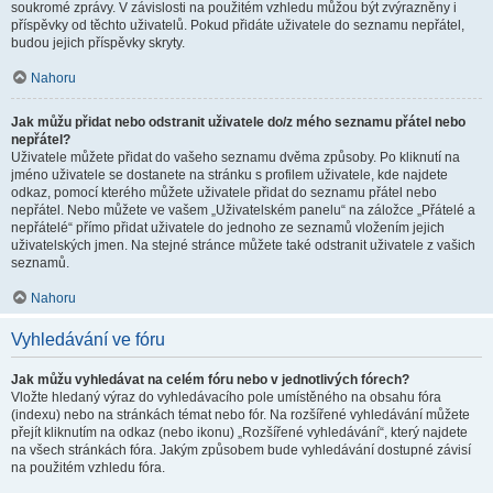
soukromé zprávy. V závislosti na použitém vzhledu můžou být zvýrazněny i
příspěvky od těchto uživatelů. Pokud přidáte uživatele do seznamu nepřátel,
budou jejich příspěvky skryty.
Nahoru
Jak můžu přidat nebo odstranit uživatele do/z mého seznamu přátel nebo
nepřátel?
Uživatele můžete přidat do vašeho seznamu dvěma způsoby. Po kliknutí na
jméno uživatele se dostanete na stránku s profilem uživatele, kde najdete
odkaz, pomocí kterého můžete uživatele přidat do seznamu přátel nebo
nepřátel. Nebo můžete ve vašem „Uživatelském panelu“ na záložce „Přátelé a
nepřátelé“ přímo přidat uživatele do jednoho ze seznamů vložením jejich
uživatelských jmen. Na stejné stránce můžete také odstranit uživatele z vašich
seznamů.
Nahoru
Vyhledávání ve fóru
Jak můžu vyhledávat na celém fóru nebo v jednotlivých fórech?
Vložte hledaný výraz do vyhledávacího pole umístěného na obsahu fóra
(indexu) nebo na stránkách témat nebo fór. Na rozšířené vyhledávání můžete
přejít kliknutím na odkaz (nebo ikonu) „Rozšířené vyhledávání“, který najdete
na všech stránkách fóra. Jakým způsobem bude vyhledávání dostupné závisí
na použitém vzhledu fóra.