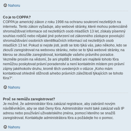
Nahoru
Co je to COPPA?
COPPA je americký zákon z roku 1998 na ochranu soukromí nezletilých na
internetu. Tento zákon vyžaduje, aby webové stránky, které mohou potenciálně
shromažďovat informace od nezletilých osob mladších 13 let, získaly písemný
souhlas rodičů nebo nějaké jiné potvrzení od zákonného zástupce povolující
shromažďování osobních identifikačních informací od nezletilých osob
mladších 13 let. Pokud si nejste jisti, jestli se toto týká vás, jako někoho, kdo se
zkouší zaregistrovat na webovou stránku, nebo se to týká webové stránky, na
kterou se zkoušíte zaregistrovat, kontaktujte vašeho právního poradce.
Vezměte prosím na vědomí, že ani phpBB Limited ani majitelé tohoto fóra
nemůžou poskytovat právní poradenství a není kontaktním místem pro právní
zájmy jakéhokoliv druhu, kromě těch uvedených v otázce „Koho mám
kontaktovat ohledně stížnosti a/nebo právních záležitostí týkajících se tohoto
fóra?“.
Nahoru
Proč se nemůžu zaregistrovat?
Je možné, že administrátor fóra zakázal registrace, aby zabránil novým
návštěvníkům, aby se stali členy fóra. Administrátor mohl také zakázat vaši IP
adresu nebo používání uživatelského jména, pomocí kterého se snažíš
zaregistrovat. Kontaktujte administrátora fóra a požádejte ho o pomoc.
Nahoru