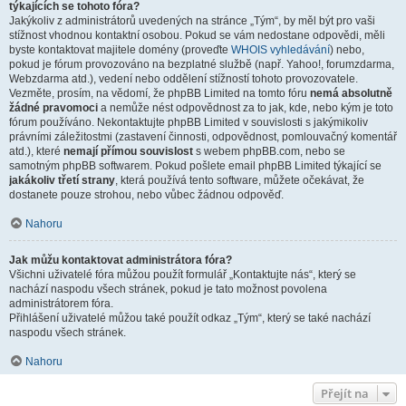
týkajících se tohoto fóra?
Jakýkoliv z administrátorů uvedených na stránce „Tým“, by měl být pro vaši
stížnost vhodnou kontaktní osobou. Pokud se vám nedostane odpovědi, měli
byste kontaktovat majitele domény (proveďte
WHOIS vyhledávání
) nebo,
pokud je fórum provozováno na bezplatné službě (např. Yahoo!, forumzdarma,
Webzdarma atd.), vedení nebo oddělení stížností tohoto provozovatele.
Vezměte, prosím, na vědomí, že phpBB Limited na tomto fóru
nemá absolutně
žádné pravomoci
a nemůže nést odpovědnost za to jak, kde, nebo kým je toto
fórum používáno. Nekontaktujte phpBB Limited v souvislosti s jakýmikoliv
právními záležitostmi (zastavení činnosti, odpovědnost, pomlouvačný komentář
atd.), které
nemají přímou souvislost
s webem phpBB.com, nebo se
samotným phpBB softwarem. Pokud pošlete email phpBB Limited týkající se
jakákoliv třetí strany
, která používá tento software, můžete očekávat, že
dostanete pouze strohou, nebo vůbec žádnou odpověď.
Nahoru
Jak můžu kontaktovat administrátora fóra?
Všichni uživatelé fóra můžou použít formulář „Kontaktujte nás“, který se
nachází naspodu všech stránek, pokud je tato možnost povolena
administrátorem fóra.
Přihlášení uživatelé můžou také použít odkaz „Tým“, který se také nachází
naspodu všech stránek.
Nahoru
Přejít na