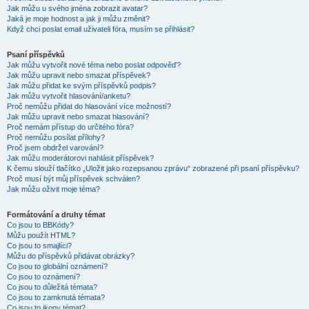
Jak můžu u svého jména zobrazit avatar?
Jaká je moje hodnost a jak ji můžu změnit?
Když chci poslat email uživateli fóra, musím se přihlásit?
Psaní příspěvků
Jak můžu vytvořit nové téma nebo poslat odpověď?
Jak můžu upravit nebo smazat příspěvek?
Jak můžu přidat ke svým příspěvků podpis?
Jak můžu vytvořit hlasování/anketu?
Proč nemůžu přidat do hlasování více možností?
Jak můžu upravit nebo smazat hlasování?
Proč nemám přístup do určitého fóra?
Proč nemůžu posílat přílohy?
Proč jsem obdržel varování?
Jak můžu moderátorovi nahlásit příspěvek?
K čemu slouží tlačítko „Uložit jako rozepsanou zprávu“ zobrazené při psaní příspěvku?
Proč musí být můj příspěvek schválen?
Jak můžu oživit moje téma?
Formátování a druhy témat
Co jsou to BBKódy?
Můžu použít HTML?
Co jsou to smajlíci?
Můžu do příspěvků přidávat obrázky?
Co jsou to globální oznámení?
Co jsou to oznámení?
Co jsou to důležitá témata?
Co jsou to zamknutá témata?
Co jsou to ikony témat?