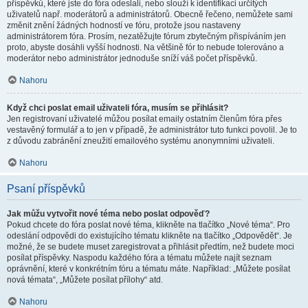
příspěvků, které jste do fóra odeslali, nebo slouží k identifikaci určitých
uživatelů např. moderátorů a administrátorů. Obecně řečeno, nemůžete sami
změnit znění žádných hodností ve fóru, protože jsou nastaveny
administrátorem fóra. Prosím, nezatěžujte fórum zbytečným přispíváním jen
proto, abyste dosáhli vyšší hodnosti. Na většině fór to nebude tolerováno a
moderátor nebo administrátor jednoduše sníží váš počet příspěvků.
Nahoru
Když chci poslat email uživateli fóra, musím se přihlásit?
Jen registrovaní uživatelé můžou posílat emaily ostatním členům fóra přes
vestavěný formulář a to jen v případě, že administrátor tuto funkci povolil. Je to
z důvodu zabránění zneužití emailového systému anonymními uživateli.
Nahoru
Psaní příspěvků
Jak můžu vytvořit nové téma nebo poslat odpověď?
Pokud chcete do fóra poslat nové téma, klikněte na tlačítko „Nové téma“. Pro
odeslání odpovědi do existujícího tématu klikněte na tlačítko „Odpovědět“. Je
možné, že se budete muset zaregistrovat a přihlásit předtím, než budete moci
posílat příspěvky. Naspodu každého fóra a tématu můžete najít seznam
oprávnění, které v konkrétním fóru a tématu máte. Například: „Můžete posílat
nová témata“, „Můžete posílat přílohy“ atd.
Nahoru