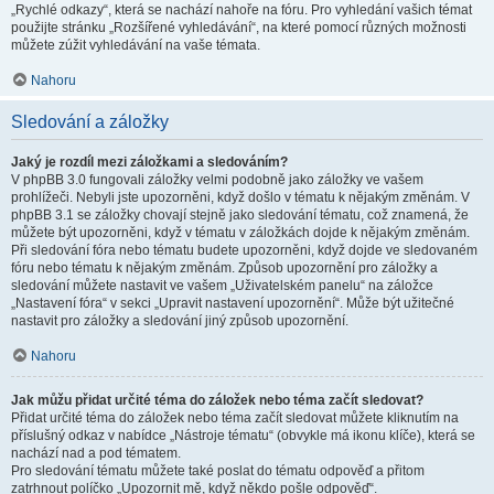
„Rychlé odkazy“, která se nachází nahoře na fóru. Pro vyhledání vašich témat
použijte stránku „Rozšířené vyhledávání“, na které pomocí různých možnosti
můžete zúžit vyhledávání na vaše témata.
Nahoru
Sledování a záložky
Jaký je rozdíl mezi záložkami a sledováním?
V phpBB 3.0 fungovali záložky velmi podobně jako záložky ve vašem
prohlížeči. Nebyli jste upozorněni, když došlo v tématu k nějakým změnám. V
phpBB 3.1 se záložky chovají stejně jako sledování tématu, což znamená, že
můžete být upozorněni, když v tématu v záložkách dojde k nějakým změnám.
Při sledování fóra nebo tématu budete upozorněni, když dojde ve sledovaném
fóru nebo tématu k nějakým změnám. Způsob upozornění pro záložky a
sledování můžete nastavit ve vašem „Uživatelském panelu“ na záložce
„Nastavení fóra“ v sekci „Upravit nastavení upozornění“. Může být užitečné
nastavit pro záložky a sledování jiný způsob upozornění.
Nahoru
Jak můžu přidat určité téma do záložek nebo téma začít sledovat?
Přidat určité téma do záložek nebo téma začít sledovat můžete kliknutím na
příslušný odkaz v nabídce „Nástroje tématu“ (obvykle má ikonu klíče), která se
nachází nad a pod tématem.
Pro sledování tématu můžete také poslat do tématu odpověď a přitom
zatrhnout políčko „Upozornit mě, když někdo pošle odpověď“.