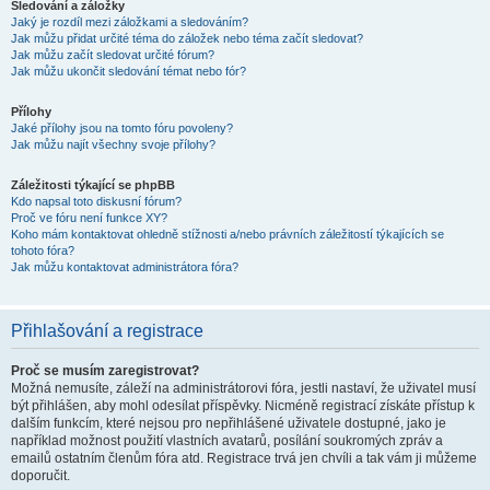
Sledování a záložky
Jaký je rozdíl mezi záložkami a sledováním?
Jak můžu přidat určité téma do záložek nebo téma začít sledovat?
Jak můžu začít sledovat určité fórum?
Jak můžu ukončit sledování témat nebo fór?
Přílohy
Jaké přílohy jsou na tomto fóru povoleny?
Jak můžu najít všechny svoje přílohy?
Záležitosti týkající se phpBB
Kdo napsal toto diskusní fórum?
Proč ve fóru není funkce XY?
Koho mám kontaktovat ohledně stížnosti a/nebo právních záležitostí týkajících se
tohoto fóra?
Jak můžu kontaktovat administrátora fóra?
Přihlašování a registrace
Proč se musím zaregistrovat?
Možná nemusíte, záleží na administrátorovi fóra, jestli nastaví, že uživatel musí
být přihlášen, aby mohl odesílat příspěvky. Nicméně registrací získáte přístup k
dalším funkcím, které nejsou pro nepřihlášené uživatele dostupné, jako je
například možnost použití vlastních avatarů, posílání soukromých zpráv a
emailů ostatním členům fóra atd. Registrace trvá jen chvíli a tak vám ji můžeme
doporučit.