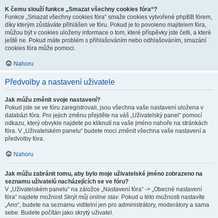
K čemu slouží funkce „Smazat všechny cookies fóra“?
Funkce „Smazat všechny cookies fóra“ smaže cookies vytvořené phpBB fórem,
díky kterým zůstáváte přihlášen ve fóru. Pokud je to povoleno majitelem fóra,
můžou být v cookies uloženy informace o tom, které příspěvky jste četli, a které
ještě ne. Pokud máte problém s přihlašováním nebo odhlašováním, smazání
cookies fóra může pomoci.
Nahoru
Předvolby a nastavení uživatele
Jak můžu změnit svoje nastavení?
Pokud jste se ve fóru zaregistrovali, jsou všechna vaše nastavení uložena v
databázi fóra. Pro jejich změnu přejděte na váš „Uživatelský panel“ pomocí
odkazu, který obvykle najdete po kliknutí na vaše jméno nahoře na stránkách
fóra. V „Uživatelském panelu“ budete moci změnit všechna vaše nastavení a
předvolby fóra.
Nahoru
Jak můžu zabránit tomu, aby bylo moje uživatelské jméno zobrazeno na
seznamu uživatelů nacházejících se ve fóru?
V „Uživatelském panelu“ na záložce „Nastavení fóra“ -> „Obecné nastavení
fóra“ najdete možnost
Skrýt můj online stav
. Pokud u této možnosti nastavíte
„Ano“, budete na seznamu viditelní jen pro administrátory, moderátory a sama
sebe. Budete počítán jako skrytý uživatel.