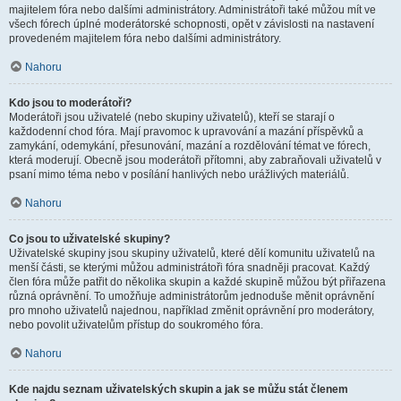
majitelem fóra nebo dalšími administrátory. Administrátoři také můžou mít ve
všech fórech úplné moderátorské schopnosti, opět v závislosti na nastavení
provedeném majitelem fóra nebo dalšími administrátory.
Nahoru
Kdo jsou to moderátoři?
Moderátoři jsou uživatelé (nebo skupiny uživatelů), kteří se starají o
každodenní chod fóra. Mají pravomoc k upravování a mazání příspěvků a
zamykání, odemykání, přesunování, mazání a rozdělování témat ve fórech,
která moderují. Obecně jsou moderátoři přítomni, aby zabraňovali uživatelů v
psaní mimo téma nebo v posílání hanlivých nebo urážlivých materiálů.
Nahoru
Co jsou to uživatelské skupiny?
Uživatelské skupiny jsou skupiny uživatelů, které dělí komunitu uživatelů na
menší části, se kterými můžou administrátoři fóra snadněji pracovat. Každý
člen fóra může patřit do několika skupin a každé skupině můžou být přiřazena
různá oprávnění. To umožňuje administrátorům jednoduše měnit oprávnění
pro mnoho uživatelů najednou, například změnit oprávnění pro moderátory,
nebo povolit uživatelům přístup do soukromého fóra.
Nahoru
Kde najdu seznam uživatelských skupin a jak se můžu stát členem