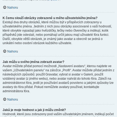
Nahoru
K čemu slouží obrázky zobrazené u mého uživatelského jména?
Existují dva druhy obrázků, které můžou být v příspěvcích zobrazeny u
uživatelského jména. Jedním z nich jsou obrázky asociované s vaší hodností,
které obvykle vypadají jako hvězdičky, tečky nebo čtverečky a indikují, kolik
příspěvků jste odeslali, nebo pomáhají určit jakou mají uživatelé fóra funkci.
Další, obvykle větší obrázek, je známý jako avatar a obecně se jedná o
unikátní nebo osobní obrázek každého uživatele.
Nahoru
Jak můžu u svého jména zobrazit avatar?
Avatar můžete přidat pomocí možnosti „Nastavení avataru“, kterou najdete ve
vašem „Uživatelském panelu“ na záložce „Profil“. Avatar můžete přidat jedním z
následujících způsobů: použít Gravatar, vybrat si avatar v Galerii, použít
vzdálený avatar (z jiného webu), nebo avatar nahrát do tohoto fóra. Záleží na
administrátorovi fóra, jestli je používání avatarů povoleno a jakými způsoby lze
avatary do fóra přidat. Pokud nemůžete avatary používat, kontaktujte
administrátora fóra.
Nahoru
Jaká je moje hodnost a jak ji můžu změnit?
Hodnosti, které jsou zobrazeny pod vaším uživatelským jménem, indikují počet