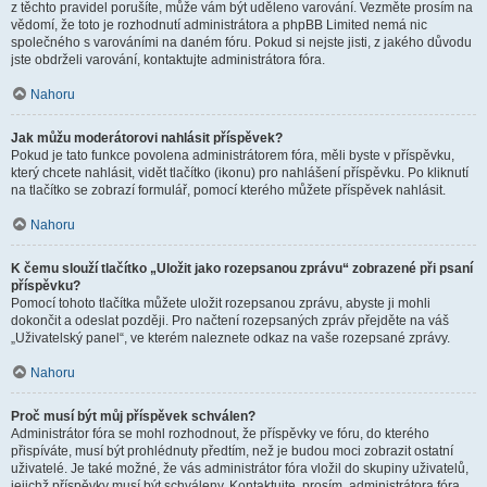
z těchto pravidel porušíte, může vám být uděleno varování. Vezměte prosím na
vědomí, že toto je rozhodnutí administrátora a phpBB Limited nemá nic
společného s varováními na daném fóru. Pokud si nejste jisti, z jakého důvodu
jste obdrželi varování, kontaktujte administrátora fóra.
Nahoru
Jak můžu moderátorovi nahlásit příspěvek?
Pokud je tato funkce povolena administrátorem fóra, měli byste v příspěvku,
který chcete nahlásit, vidět tlačítko (ikonu) pro nahlášení příspěvku. Po kliknutí
na tlačítko se zobrazí formulář, pomocí kterého můžete příspěvek nahlásit.
Nahoru
K čemu slouží tlačítko „Uložit jako rozepsanou zprávu“ zobrazené při psaní
příspěvku?
Pomocí tohoto tlačítka můžete uložit rozepsanou zprávu, abyste ji mohli
dokončit a odeslat později. Pro načtení rozepsaných zpráv přejděte na váš
„Uživatelský panel“, ve kterém naleznete odkaz na vaše rozepsané zprávy.
Nahoru
Proč musí být můj příspěvek schválen?
Administrátor fóra se mohl rozhodnout, že příspěvky ve fóru, do kterého
přispíváte, musí být prohlédnuty předtím, než je budou moci zobrazit ostatní
uživatelé. Je také možné, že vás administrátor fóra vložil do skupiny uživatelů,
jejichž příspěvky musí být schváleny. Kontaktujte, prosím, administrátora fóra