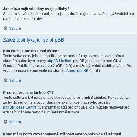
Jak můžu najít všechny svoje přílohy?
Seznam se všemi přílohami, které jste nahráli, najdete ve vašem „Uživatelském
panelu“ v sekci „Přílohy“.
Nahoru
Záležitosti týkající se phpBB
Kdo napsal toto diskusní fórum?
Tento software (v jeho nemodifikované podobě) byl vytvořen, zveřejněn a
chráněn autorskými právy
phpBB Limited
. phpBB je dostupné pod GNU
General Public License verze 2 (GPL-2.0) a může být volně distribuováno. Pro
více informací se podívejte na stránku
About phpBB
(angl.).
Nahoru
Proč ve fóru není funkce XY?
Tento software byl napsán a je licencován přes phpBB Limited. Pokud věříte,
že by do něho měla být přidána nějaká funkce, navštivte, prosím,
phpBB Ideas Centre
(Centrum nápadů pro phpBB), kde můžete hlasovat pro
existující nápady nebo navrhnout nové funkce.
Nahoru
Koho mám kontaktovat ohledně stížnosti a/nebo právních záležitostí