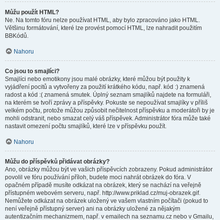
Můžu použít HTML?
Ne. Na tomto fóru nelze používat HTML, aby bylo zpracováno jako HTML.
Většinu formátování, které lze provést pomocí HTML, lze nahradit použitím
BBKódů.
Nahoru
Co jsou to smajlíci?
Smajlíci nebo emotikony jsou malé obrázky, které můžou být použity k
vyjádření pocitů a vytvořeny za použití krátkého kódu, např. kód :) znamená
radost a kód :( znamená smutek. Úplný seznam smajlíků najdete na formuláři,
na kterém se tvoří zprávy a příspěvky. Pokuste se nepoužívat smajlíky v příliš
velkém počtu, protože můžou způsobit nečitelnost příspěvku a moderátoři by je
mohli odstranit, nebo smazat celý váš příspěvek. Administrátor fóra může také
nastavit omezení počtu smajlíků, které lze v příspěvku použít.
Nahoru
Můžu do příspěvků přidávat obrázky?
Ano, obrázky můžou být ve vašich příspěvcích zobrazeny. Pokud administrátor
povolil ve fóru používání příloh, budete moci nahrát obrázek do fóra. V
opačném případě musíte odkázat na obrázek, který se nachází na veřejně
přístupném webovém serveru, např. http://www.priklad.cz/muj-obrazek.gif.
Nemůžete odkázat na obrázek uložený ve vašem vlastním počítači (pokud to
není veřejně přístupný server) ani na obrázky uložené za nějakým
autentizačním mechanizmem, např. v emailech na seznamu.cz nebo v Gmailu,