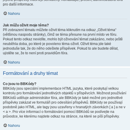
pro další informace.
Nahoru
Jak můžu oživit moje téma?
Při zobrazení tématu můžete oživit téma kliknutím na odkaz „Oživit téma“
(většinou naspodu stránky), čímž se téma přesune na první místo ve fóru.
Pokud tento odkaz nevidíte, mohlo být oživování témat zakázáno, nebo ještě
neuběhla doba, po které je povoleno téma oživit. Oživit téma jde také
jednoduše tak, že do něho odešlete příspěvek. Pokud to ale budete dělat,
ujistěte se, že to není proti pravidlům fóra.
Nahoru
Formátování a druhy témat
Co jsou to BBKódy?
BBKódy jsou speciální implementace HTML jazyka, které poskytují velkou
kontrolu pro formátování jednotlivých objektů v příspěvcích. Možnost používání
BBKódů uděluje administrátor fóra, ale BBKódy je také možné pro jednotlivé
příspěvky zakázat ve formuláři pro odesílání příspěvků. BBKódy se používají
podobně jako HTML, ale tagy jsou uzavřeny v hranatých závorkách [ a ] a ne v
< a >. Pro více informací o formátování pomocí BBKódů se podívejte na
průvodce, ke kterému najdete odkaz na stránce, na které se píší příspěvky.
Nahoru