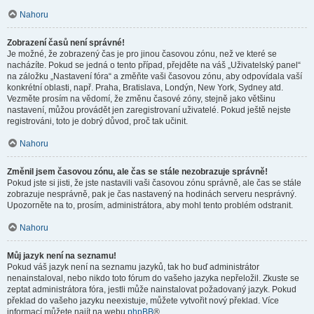
Nahoru
Zobrazení časů není správné!
Je možné, že zobrazený čas je pro jinou časovou zónu, než ve které se
nacházíte. Pokud se jedná o tento případ, přejděte na váš „Uživatelský panel“
na záložku „Nastavení fóra“ a změňte vaši časovou zónu, aby odpovídala vaší
konkrétní oblasti, např. Praha, Bratislava, Londýn, New York, Sydney atd.
Vezměte prosím na vědomí, že změnu časové zóny, stejně jako většinu
nastavení, můžou provádět jen zaregistrovaní uživatelé. Pokud ještě nejste
registrováni, toto je dobrý důvod, proč tak učinit.
Nahoru
Změnil jsem časovou zónu, ale čas se stále nezobrazuje správně!
Pokud jste si jisti, že jste nastavili vaši časovou zónu správně, ale čas se stále
zobrazuje nesprávně, pak je čas nastavený na hodinách serveru nesprávný.
Upozorněte na to, prosím, administrátora, aby mohl tento problém odstranit.
Nahoru
Můj jazyk není na seznamu!
Pokud váš jazyk není na seznamu jazyků, tak ho buď administrátor
nenainstaloval, nebo nikdo toto fórum do vašeho jazyka nepřeložil. Zkuste se
zeptat administrátora fóra, jestli může nainstalovat požadovaný jazyk. Pokud
překlad do vašeho jazyku neexistuje, můžete vytvořit nový překlad. Více
informací můžete najít na webu
phpBB
®.