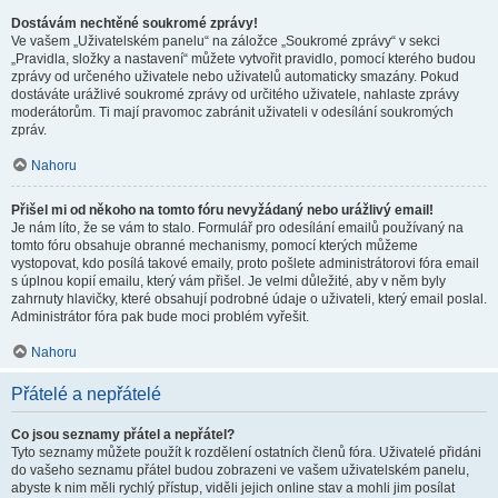
Dostávám nechtěné soukromé zprávy!
Ve vašem „Uživatelském panelu“ na záložce „Soukromé zprávy“ v sekci
„Pravidla, složky a nastavení“ můžete vytvořit pravidlo, pomocí kterého budou
zprávy od určeného uživatele nebo uživatelů automaticky smazány. Pokud
dostáváte urážlivé soukromé zprávy od určitého uživatele, nahlaste zprávy
moderátorům. Ti mají pravomoc zabránit uživateli v odesílání soukromých
zpráv.
Nahoru
Přišel mi od někoho na tomto fóru nevyžádaný nebo urážlivý email!
Je nám líto, že se vám to stalo. Formulář pro odesílání emailů používaný na
tomto fóru obsahuje obranné mechanismy, pomocí kterých můžeme
vystopovat, kdo posílá takové emaily, proto pošlete administrátorovi fóra email
s úplnou kopií emailu, který vám přišel. Je velmi důležité, aby v něm byly
zahrnuty hlavičky, které obsahují podrobné údaje o uživateli, který email poslal.
Administrátor fóra pak bude moci problém vyřešit.
Nahoru
Přátelé a nepřátelé
Co jsou seznamy přátel a nepřátel?
Tyto seznamy můžete použít k rozdělení ostatních členů fóra. Uživatelé přidáni
do vašeho seznamu přátel budou zobrazeni ve vašem uživatelském panelu,
abyste k nim měli rychlý přístup, viděli jejich online stav a mohli jim posílat