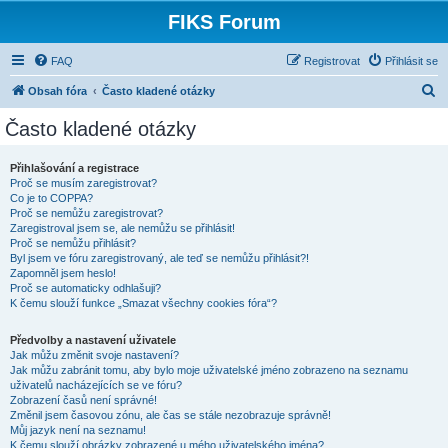
FIKS Forum
FAQ
Registrovat
Přihlásit se
H
Obsah fóra
Často kladené otázky
l
Často kladené otázky
e
d
Přihlašování a registrace
Proč se musím zaregistrovat?
a
Co je to COPPA?
t
Proč se nemůžu zaregistrovat?
Zaregistroval jsem se, ale nemůžu se přihlásit!
Proč se nemůžu přihlásit?
Byl jsem ve fóru zaregistrovaný, ale teď se nemůžu přihlásit?!
Zapomněl jsem heslo!
Proč se automaticky odhlašuji?
K čemu slouží funkce „Smazat všechny cookies fóra“?
Předvolby a nastavení uživatele
Jak můžu změnit svoje nastavení?
Jak můžu zabránit tomu, aby bylo moje uživatelské jméno zobrazeno na seznamu
uživatelů nacházejících se ve fóru?
Zobrazení časů není správné!
Změnil jsem časovou zónu, ale čas se stále nezobrazuje správně!
Můj jazyk není na seznamu!
K čemu slouží obrázky zobrazené u mého uživatelského jména?