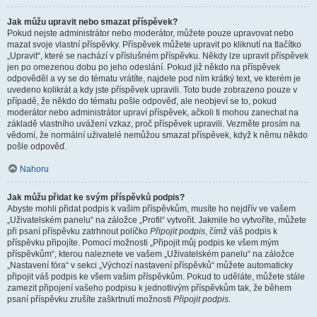
Jak můžu upravit nebo smazat příspěvek?
Pokud nejste administrátor nebo moderátor, můžete pouze upravovat nebo
mazat svoje vlastní příspěvky. Příspěvek můžete upravit po kliknutí na tlačítko
„Upravit“, které se nachází v příslušném příspěvku. Někdy lze upravit příspěvek
jen po omezenou dobu po jeho odeslání. Pokud již někdo na příspěvek
odpověděl a vy se do tématu vrátíte, najdete pod ním krátký text, ve kterém je
uvedeno kolikrát a kdy jste příspěvek upravili. Toto bude zobrazeno pouze v
případě, že někdo do tématu pošle odpověď, ale neobjeví se to, pokud
moderátor nebo administrátor upraví příspěvek, ačkoli ti mohou zanechat na
základě vlastního uvážení vzkaz, proč příspěvek upravili. Vezměte prosím na
vědomí, že normální uživatelé nemůžou smazat příspěvek, když k němu někdo
pošle odpověď.
Nahoru
Jak můžu přidat ke svým příspěvků podpis?
Abyste mohli přidat podpis k vašim příspěvkům, musíte ho nejdřív ve vašem
„Uživatelském panelu“ na záložce „Profil“ vytvořit. Jakmile ho vytvoříte, můžete
při psaní příspěvku zatrhnout políčko
Připojit podpis
, čímž váš podpis k
příspěvku připojíte. Pomocí možnosti „Připojit můj podpis ke všem mým
příspěvkům“, kterou naleznete ve vašem „Uživatelském panelu“ na záložce
„Nastavení fóra“ v sekci „Výchozí nastavení příspěvků“ můžete automaticky
připojit váš podpis ke všem vašim příspěvkům. Pokud to uděláte, můžete stále
zamezit připojení vašeho podpisu k jednotlivým příspěvkům tak, že během
psaní příspěvku zrušíte zaškrtnutí možnosti
Připojit podpis
.