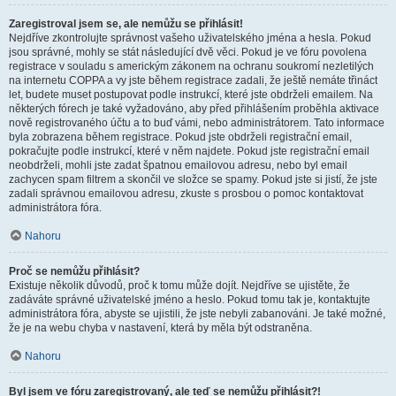
Zaregistroval jsem se, ale nemůžu se přihlásit!
Nejdříve zkontrolujte správnost vašeho uživatelského jména a hesla. Pokud
jsou správné, mohly se stát následující dvě věci. Pokud je ve fóru povolena
registrace v souladu s americkým zákonem na ochranu soukromí nezletilých
na internetu COPPA a vy jste během registrace zadali, že ještě nemáte třináct
let, budete muset postupovat podle instrukcí, které jste obdrželi emailem. Na
některých fórech je také vyžadováno, aby před přihlášením proběhla aktivace
nově registrovaného účtu a to buď vámi, nebo administrátorem. Tato informace
byla zobrazena během registrace. Pokud jste obdrželi registrační email,
pokračujte podle instrukcí, které v něm najdete. Pokud jste registrační email
neobdrželi, mohli jste zadat špatnou emailovou adresu, nebo byl email
zachycen spam filtrem a skončil ve složce se spamy. Pokud jste si jistí, že jste
zadali správnou emailovou adresu, zkuste s prosbou o pomoc kontaktovat
administrátora fóra.
Nahoru
Proč se nemůžu přihlásit?
Existuje několik důvodů, proč k tomu může dojít. Nejdříve se ujistěte, že
zadáváte správné uživatelské jméno a heslo. Pokud tomu tak je, kontaktujte
administrátora fóra, abyste se ujistili, že jste nebyli zabanováni. Je také možné,
že je na webu chyba v nastavení, která by měla být odstraněna.
Nahoru
Byl jsem ve fóru zaregistrovaný, ale teď se nemůžu přihlásit?!