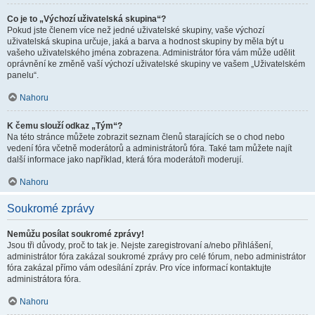
Co je to „Výchozí uživatelská skupina“?
Pokud jste členem více než jedné uživatelské skupiny, vaše výchozí
uživatelská skupina určuje, jaká a barva a hodnost skupiny by měla být u
vašeho uživatelského jména zobrazena. Administrátor fóra vám může udělit
oprávnění ke změně vaší výchozí uživatelské skupiny ve vašem „Uživatelském
panelu“.
Nahoru
K čemu slouží odkaz „Tým“?
Na této stránce můžete zobrazit seznam členů starajících se o chod nebo
vedení fóra včetně moderátorů a administrátorů fóra. Také tam můžete najít
další informace jako například, která fóra moderátoři moderují.
Nahoru
Soukromé zprávy
Nemůžu posílat soukromé zprávy!
Jsou tři důvody, proč to tak je. Nejste zaregistrovaní a/nebo přihlášení,
administrátor fóra zakázal soukromé zprávy pro celé fórum, nebo administrátor
fóra zakázal přímo vám odesílání zpráv. Pro více informací kontaktujte
administrátora fóra.
Nahoru