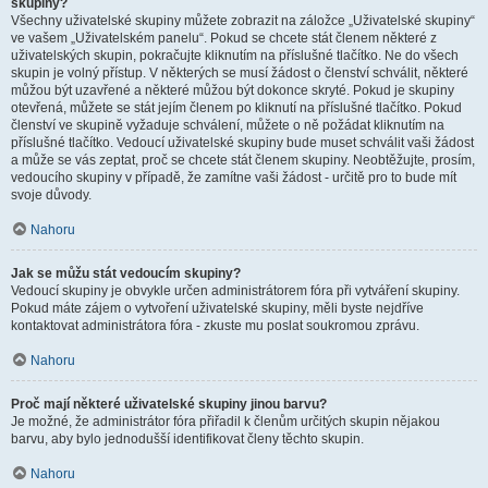
skupiny?
Všechny uživatelské skupiny můžete zobrazit na záložce „Uživatelské skupiny“
ve vašem „Uživatelském panelu“. Pokud se chcete stát členem některé z
uživatelských skupin, pokračujte kliknutím na příslušné tlačítko. Ne do všech
skupin je volný přístup. V některých se musí žádost o členství schválit, některé
můžou být uzavřené a některé můžou být dokonce skryté. Pokud je skupiny
otevřená, můžete se stát jejím členem po kliknutí na příslušné tlačítko. Pokud
členství ve skupině vyžaduje schválení, můžete o ně požádat kliknutím na
příslušné tlačítko. Vedoucí uživatelské skupiny bude muset schválit vaši žádost
a může se vás zeptat, proč se chcete stát členem skupiny. Neobtěžujte, prosím,
vedoucího skupiny v případě, že zamítne vaši žádost - určitě pro to bude mít
svoje důvody.
Nahoru
Jak se můžu stát vedoucím skupiny?
Vedoucí skupiny je obvykle určen administrátorem fóra při vytváření skupiny.
Pokud máte zájem o vytvoření uživatelské skupiny, měli byste nejdříve
kontaktovat administrátora fóra - zkuste mu poslat soukromou zprávu.
Nahoru
Proč mají některé uživatelské skupiny jinou barvu?
Je možné, že administrátor fóra přiřadil k členům určitých skupin nějakou
barvu, aby bylo jednodušší identifikovat členy těchto skupin.
Nahoru