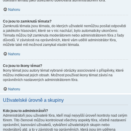
odeslání tématu jako důležitého udělována administrátorem fóra.
Nahoru
Co jsou to zamknutá témata?
Zamknutá témata jsou témata, do kterých uživatelé nemůžou posílat odpovědi
a jakékoliv hlasování, které se v nic nachází, bylo automaticky ukončeno.
Témata můžou být zamknuta moderátorem nebo administrátorem fóra z řady
důvodů. V závislosti na oprávněních, které vám udělil administrátor fóra,
můžete také mít možnost zamykat vlastní témata.
Nahoru
Co jsou to ikony témat?
Ikony témat jsou autory témat vybrané obrázky asociované s příspěvky, které
můžou indikovat jejich obsah. Možnost používat ikony témat závisí na
oprávněních nastavených administrátorem fóra.
Nahoru
Uživatelské úrovně a skupiny
Kdo jsou to administrátoři?
Administrátoři jsou uživatelé fóra, kteří mají nejvyšší úroveň kontroly nad celým
fórem. Tito členové můžou kontrolovat všechny aspekty fóra, včetně nastavení
oprávnění, banování uživatelů, vytváření uživatelských skupin nebo
moderátorů atd. a to v závislosti na oprávněních, která jsou jim udělena