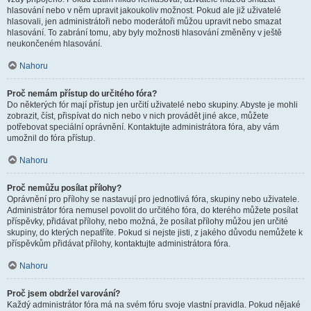
hlasování nebo v něm upravit jakoukoliv možnost. Pokud ale již uživatelé
hlasovali, jen administrátoři nebo moderátoři můžou upravit nebo smazat
hlasování. To zabrání tomu, aby byly možnosti hlasování změněny v ještě
neukončeném hlasování.
Nahoru
Proč nemám přístup do určitého fóra?
Do některých fór mají přístup jen určití uživatelé nebo skupiny. Abyste je mohli
zobrazit, číst, přispívat do nich nebo v nich provádět jiné akce, můžete
potřebovat speciální oprávnění. Kontaktujte administrátora fóra, aby vám
umožnil do fóra přístup.
Nahoru
Proč nemůžu posílat přílohy?
Oprávnění pro přílohy se nastavují pro jednotlivá fóra, skupiny nebo uživatele.
Administrátor fóra nemusel povolit do určitého fóra, do kterého můžete posílat
příspěvky, přidávat přílohy, nebo možná, že posílat přílohy můžou jen určité
skupiny, do kterých nepatříte. Pokud si nejste jisti, z jakého důvodu nemůžete k
příspěvkům přidávat přílohy, kontaktujte administrátora fóra.
Nahoru
Proč jsem obdržel varování?
Každý administrátor fóra má na svém fóru svoje vlastní pravidla. Pokud nějaké