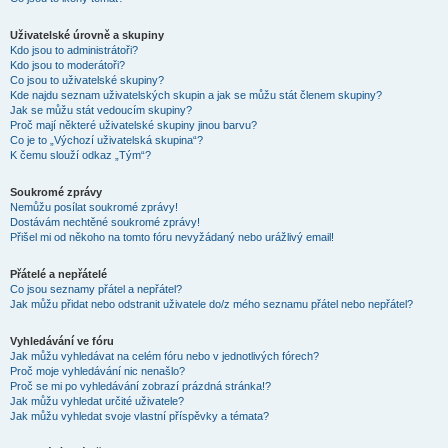
Uživatelské úrovně a skupiny
Kdo jsou to administrátoři?
Kdo jsou to moderátoři?
Co jsou to uživatelské skupiny?
Kde najdu seznam uživatelských skupin a jak se můžu stát členem skupiny?
Jak se můžu stát vedoucím skupiny?
Proč mají některé uživatelské skupiny jinou barvu?
Co je to „Výchozí uživatelská skupina“?
K čemu slouží odkaz „Tým“?
Soukromé zprávy
Nemůžu posílat soukromé zprávy!
Dostávám nechtěné soukromé zprávy!
Přišel mi od někoho na tomto fóru nevyžádaný nebo urážlivý email!
Přátelé a nepřátelé
Co jsou seznamy přátel a nepřátel?
Jak můžu přidat nebo odstranit uživatele do/z mého seznamu přátel nebo nepřátel?
Vyhledávání ve fóru
Jak můžu vyhledávat na celém fóru nebo v jednotlivých fórech?
Proč moje vyhledávání nic nenašlo?
Proč se mi po vyhledávání zobrazí prázdná stránka!?
Jak můžu vyhledat určité uživatele?
Jak můžu vyhledat svoje vlastní příspěvky a témata?