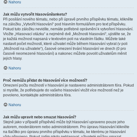
Nahoru
Jak můžu vytvořit hlasování/anketu?
Při posílání nového tématu, nebo při úpravě prvního příspěvku tématu, klikněte
na záložku „Vytvořit hlasování“ pod hlavním formulářem pro text příspěvku.
Pokud tuto záložku nevidíte, nemáte potřebné oprávnění k vytvoření hlasování.
Vložte „Hlasovací otázku“ a nejméně dvě „Možnosti hlasování“, ujistěte se, že
je každá možnost napsaná v textovém poli na vlastním řádku. Můžete také
nastavit počet možností, které uživatel může během hlasování vybrat (v poli
„Možností na uživatele“), časové omezení trvání hlasování ve dnech (0 pro
časově neomezené hlasování) a nakonec můžete povolit uživatelům měnit
jejich hlasy.
Nahoru
Proč nemůžu přidat do hlasování více možností?
Omezení počtu možností v hlasování je nastaveno administrátorem fóra. Pokud
si myslíte, že potřebujete do vašeho hlasování vložit více možností než je
povoleno, kontaktujte administrátora fóra.
Nahoru
Jak můžu upravit nebo smazat hlasování?
Stejně jako v případě příspěvků může být hlasování upraveno pouze jeho
autorem, moderátorem nebo administrátorem. Pro úpravu hlasování klikněte
na tlačítko pro úpravu prvního příspěvku v tématu, ke kterému je hlasování
vždy připojeno. Pokud zatím nikdo nehlasoval, uživatelé můžou smazat