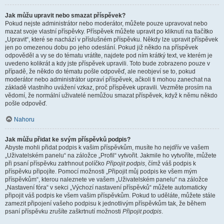
Jak můžu upravit nebo smazat příspěvek?
Pokud nejste administrátor nebo moderátor, můžete pouze upravovat nebo
mazat svoje vlastní příspěvky. Příspěvek můžete upravit po kliknutí na tlačítko
„Upravit“, které se nachází v příslušném příspěvku. Někdy lze upravit příspěvek
jen po omezenou dobu po jeho odeslání. Pokud již někdo na příspěvek
odpověděl a vy se do tématu vrátíte, najdete pod ním krátký text, ve kterém je
uvedeno kolikrát a kdy jste příspěvek upravili. Toto bude zobrazeno pouze v
případě, že někdo do tématu pošle odpověď, ale neobjeví se to, pokud
moderátor nebo administrátor upraví příspěvek, ačkoli ti mohou zanechat na
základě vlastního uvážení vzkaz, proč příspěvek upravili. Vezměte prosím na
vědomí, že normální uživatelé nemůžou smazat příspěvek, když k němu někdo
pošle odpověď.
Nahoru
Jak můžu přidat ke svým příspěvků podpis?
Abyste mohli přidat podpis k vašim příspěvkům, musíte ho nejdřív ve vašem
„Uživatelském panelu“ na záložce „Profil“ vytvořit. Jakmile ho vytvoříte, můžete
při psaní příspěvku zatrhnout políčko
Připojit podpis
, čímž váš podpis k
příspěvku připojíte. Pomocí možnosti „Připojit můj podpis ke všem mým
příspěvkům“, kterou naleznete ve vašem „Uživatelském panelu“ na záložce
„Nastavení fóra“ v sekci „Výchozí nastavení příspěvků“ můžete automaticky
připojit váš podpis ke všem vašim příspěvkům. Pokud to uděláte, můžete stále
zamezit připojení vašeho podpisu k jednotlivým příspěvkům tak, že během
psaní příspěvku zrušíte zaškrtnutí možnosti
Připojit podpis
.