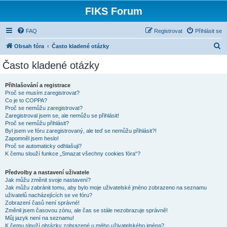
FIKS Forum
FAQ
Registrovat
Přihlásit se
H
Obsah fóra
Často kladené otázky
l
Často kladené otázky
e
d
Přihlašování a registrace
Proč se musím zaregistrovat?
a
Co je to COPPA?
t
Proč se nemůžu zaregistrovat?
Zaregistroval jsem se, ale nemůžu se přihlásit!
Proč se nemůžu přihlásit?
Byl jsem ve fóru zaregistrovaný, ale teď se nemůžu přihlásit?!
Zapomněl jsem heslo!
Proč se automaticky odhlašuji?
K čemu slouží funkce „Smazat všechny cookies fóra“?
Předvolby a nastavení uživatele
Jak můžu změnit svoje nastavení?
Jak můžu zabránit tomu, aby bylo moje uživatelské jméno zobrazeno na seznamu
uživatelů nacházejících se ve fóru?
Zobrazení časů není správné!
Změnil jsem časovou zónu, ale čas se stále nezobrazuje správně!
Můj jazyk není na seznamu!
K čemu slouží obrázky zobrazené u mého uživatelského jména?