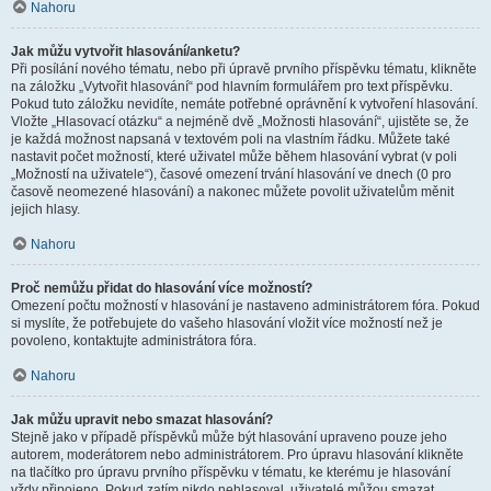
Nahoru
Jak můžu vytvořit hlasování/anketu?
Při posílání nového tématu, nebo při úpravě prvního příspěvku tématu, klikněte
na záložku „Vytvořit hlasování“ pod hlavním formulářem pro text příspěvku.
Pokud tuto záložku nevidíte, nemáte potřebné oprávnění k vytvoření hlasování.
Vložte „Hlasovací otázku“ a nejméně dvě „Možnosti hlasování“, ujistěte se, že
je každá možnost napsaná v textovém poli na vlastním řádku. Můžete také
nastavit počet možností, které uživatel může během hlasování vybrat (v poli
„Možností na uživatele“), časové omezení trvání hlasování ve dnech (0 pro
časově neomezené hlasování) a nakonec můžete povolit uživatelům měnit
jejich hlasy.
Nahoru
Proč nemůžu přidat do hlasování více možností?
Omezení počtu možností v hlasování je nastaveno administrátorem fóra. Pokud
si myslíte, že potřebujete do vašeho hlasování vložit více možností než je
povoleno, kontaktujte administrátora fóra.
Nahoru
Jak můžu upravit nebo smazat hlasování?
Stejně jako v případě příspěvků může být hlasování upraveno pouze jeho
autorem, moderátorem nebo administrátorem. Pro úpravu hlasování klikněte
na tlačítko pro úpravu prvního příspěvku v tématu, ke kterému je hlasování
vždy připojeno. Pokud zatím nikdo nehlasoval, uživatelé můžou smazat