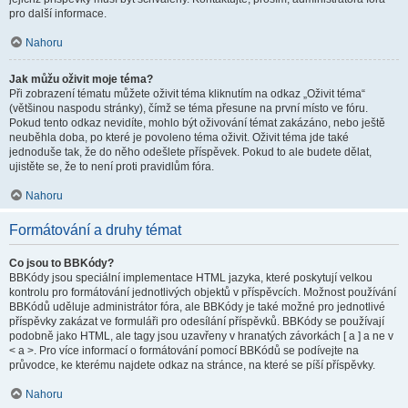
pro další informace.
Nahoru
Jak můžu oživit moje téma?
Při zobrazení tématu můžete oživit téma kliknutím na odkaz „Oživit téma“
(většinou naspodu stránky), čímž se téma přesune na první místo ve fóru.
Pokud tento odkaz nevidíte, mohlo být oživování témat zakázáno, nebo ještě
neuběhla doba, po které je povoleno téma oživit. Oživit téma jde také
jednoduše tak, že do něho odešlete příspěvek. Pokud to ale budete dělat,
ujistěte se, že to není proti pravidlům fóra.
Nahoru
Formátování a druhy témat
Co jsou to BBKódy?
BBKódy jsou speciální implementace HTML jazyka, které poskytují velkou
kontrolu pro formátování jednotlivých objektů v příspěvcích. Možnost používání
BBKódů uděluje administrátor fóra, ale BBKódy je také možné pro jednotlivé
příspěvky zakázat ve formuláři pro odesílání příspěvků. BBKódy se používají
podobně jako HTML, ale tagy jsou uzavřeny v hranatých závorkách [ a ] a ne v
< a >. Pro více informací o formátování pomocí BBKódů se podívejte na
průvodce, ke kterému najdete odkaz na stránce, na které se píší příspěvky.
Nahoru