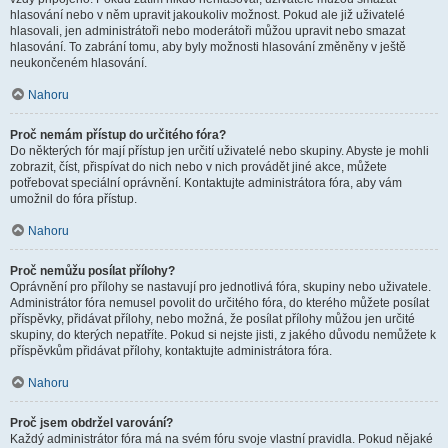
hlasování nebo v něm upravit jakoukoliv možnost. Pokud ale již uživatelé
hlasovali, jen administrátoři nebo moderátoři můžou upravit nebo smazat
hlasování. To zabrání tomu, aby byly možnosti hlasování změněny v ještě
neukončeném hlasování.
Nahoru
Proč nemám přístup do určitého fóra?
Do některých fór mají přístup jen určití uživatelé nebo skupiny. Abyste je mohli
zobrazit, číst, přispívat do nich nebo v nich provádět jiné akce, můžete
potřebovat speciální oprávnění. Kontaktujte administrátora fóra, aby vám
umožnil do fóra přístup.
Nahoru
Proč nemůžu posílat přílohy?
Oprávnění pro přílohy se nastavují pro jednotlivá fóra, skupiny nebo uživatele.
Administrátor fóra nemusel povolit do určitého fóra, do kterého můžete posílat
příspěvky, přidávat přílohy, nebo možná, že posílat přílohy můžou jen určité
skupiny, do kterých nepatříte. Pokud si nejste jisti, z jakého důvodu nemůžete k
příspěvkům přidávat přílohy, kontaktujte administrátora fóra.
Nahoru
Proč jsem obdržel varování?
Každý administrátor fóra má na svém fóru svoje vlastní pravidla. Pokud nějaké