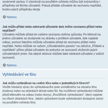
soukromé zprávy. V závislosti na použitém vzhledu můžou být zvýrazněny i
příspěvky od těchto uživatelů. Pokud přidáte uživatele do seznamu nepřátel,
budou jejich příspěvky skryty.
Nahoru
Jak můžu přidat nebo odstranit uživatele do/z mého seznamu přátel nebo
nepřátel?
Uživatele můžete přidat do vašeho seznamu dvěma způsoby. Po kliknutí na
jméno uživatele se dostanete na stránku s profilem uživatele, kde najdete
odkaz, pomocí kterého můžete uživatele přidat do seznamu přátel nebo
nepřátel. Nebo můžete ve vašem „Uživatelském panelu“ na záložce „Přátelé a
nepřátelé“ přímo přidat uživatele do jednoho ze seznamů vložením jejich
uživatelských jmen. Na stejné stránce můžete také odstranit uživatele z vašich
seznamů.
Nahoru
Vyhledávání ve fóru
Jak můžu vyhledávat na celém fóru nebo v jednotlivých fórech?
Vložte hledaný výraz do vyhledávacího pole umístěného na obsahu fóra
(indexu) nebo na stránkách témat nebo fór. Na rozšířené vyhledávání můžete
přejít kliknutím na odkaz (nebo ikonu) „Rozšířené vyhledávání“, který najdete
na všech stránkách fóra. Jakým způsobem bude vyhledávání dostupné závisí
na použitém vzhledu fóra.