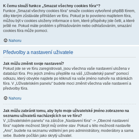
K čemu slouží funkce „Smazat všechny cookies fóra“?
Funkce „Smazat všechny cookies fóra“ smaže cookies vytvořené phpBB fórem,
díky kterým zůstáváte přihlášen ve fóru. Pokud je to povoleno majitelem fóra,
můžou být v cookies uloženy informace o tom, které příspěvky jste četli, a které
ještě ne. Pokud máte problém s přihlašováním nebo odhlašováním, smazání
cookies fóra může pomoci.
Nahoru
Předvolby a nastavení uživatele
Jak můžu změnit svoje nastavení?
Pokud jste se ve fóru zaregistrovali, jsou všechna vaše nastavení uložena v
databázi fóra. Pro jejich změnu přejděte na váš „Uživatelský panel“ pomocí
odkazu, který obvykle najdete po kliknutí na vaše jméno nahoře na stránkách
fóra. V „Uživatelském panelu“ budete moci změnit všechna vaše nastavení a
předvolby fóra.
Nahoru
Jak můžu zabránit tomu, aby bylo moje uživatelské jméno zobrazeno na
seznamu uživatelů nacházejících se ve fóru?
V „Uživatelském panelu“ na záložce „Nastavení fóra“ -> „Obecné nastavení
fóra“ najdete možnost
Skrýt můj online stav
. Pokud u této možnosti nastavíte
„Ano“, budete na seznamu viditelní jen pro administrátory, moderátory a sama
sebe. Budete počítán jako skrytý uživatel.