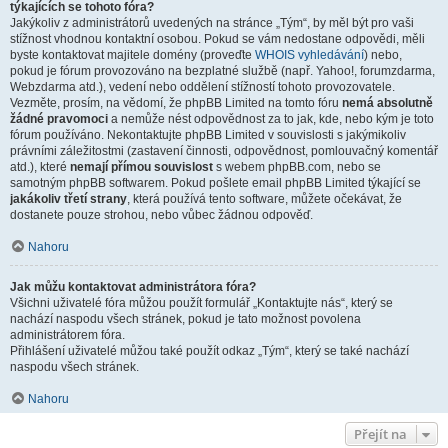
týkajících se tohoto fóra?
Jakýkoliv z administrátorů uvedených na stránce „Tým“, by měl být pro vaši
stížnost vhodnou kontaktní osobou. Pokud se vám nedostane odpovědi, měli
byste kontaktovat majitele domény (proveďte
WHOIS vyhledávání
) nebo,
pokud je fórum provozováno na bezplatné službě (např. Yahoo!, forumzdarma,
Webzdarma atd.), vedení nebo oddělení stížností tohoto provozovatele.
Vezměte, prosím, na vědomí, že phpBB Limited na tomto fóru
nemá absolutně
žádné pravomoci
a nemůže nést odpovědnost za to jak, kde, nebo kým je toto
fórum používáno. Nekontaktujte phpBB Limited v souvislosti s jakýmikoliv
právními záležitostmi (zastavení činnosti, odpovědnost, pomlouvačný komentář
atd.), které
nemají přímou souvislost
s webem phpBB.com, nebo se
samotným phpBB softwarem. Pokud pošlete email phpBB Limited týkající se
jakákoliv třetí strany
, která používá tento software, můžete očekávat, že
dostanete pouze strohou, nebo vůbec žádnou odpověď.
Nahoru
Jak můžu kontaktovat administrátora fóra?
Všichni uživatelé fóra můžou použít formulář „Kontaktujte nás“, který se
nachází naspodu všech stránek, pokud je tato možnost povolena
administrátorem fóra.
Přihlášení uživatelé můžou také použít odkaz „Tým“, který se také nachází
naspodu všech stránek.
Nahoru
Přejít na