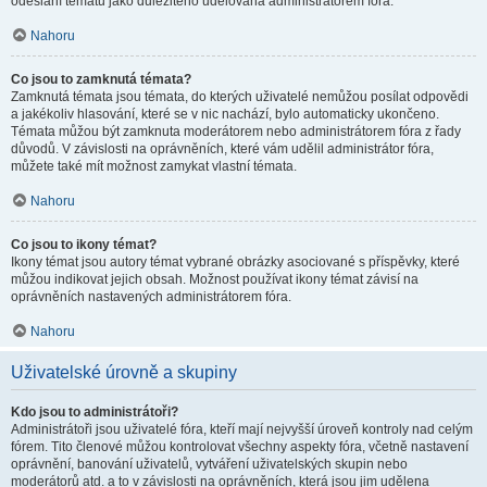
odeslání tématu jako důležitého udělována administrátorem fóra.
Nahoru
Co jsou to zamknutá témata?
Zamknutá témata jsou témata, do kterých uživatelé nemůžou posílat odpovědi
a jakékoliv hlasování, které se v nic nachází, bylo automaticky ukončeno.
Témata můžou být zamknuta moderátorem nebo administrátorem fóra z řady
důvodů. V závislosti na oprávněních, které vám udělil administrátor fóra,
můžete také mít možnost zamykat vlastní témata.
Nahoru
Co jsou to ikony témat?
Ikony témat jsou autory témat vybrané obrázky asociované s příspěvky, které
můžou indikovat jejich obsah. Možnost používat ikony témat závisí na
oprávněních nastavených administrátorem fóra.
Nahoru
Uživatelské úrovně a skupiny
Kdo jsou to administrátoři?
Administrátoři jsou uživatelé fóra, kteří mají nejvyšší úroveň kontroly nad celým
fórem. Tito členové můžou kontrolovat všechny aspekty fóra, včetně nastavení
oprávnění, banování uživatelů, vytváření uživatelských skupin nebo
moderátorů atd. a to v závislosti na oprávněních, která jsou jim udělena