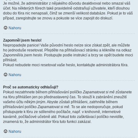
Je možné, že administrátor z nějakého důvodu deaktivoval nebo smazal váš
účet. Na některých fórech také pravidelně odstraňují uživatele, kteří dlouhou
dobu do fóra nic nenapsali, čímž se zmenší velikost databáze. Pokud je to váš
případ, zaregistrujte se znovu a pokuste se více zapojit do diskuzí.
Nahoru
Zapomněl jsem heslo!
Nepropadejte panice! Vaše původní heslo nelze sice získat zpět, ale můžete
ho jednoduše resetovat. Přejděte na přihlašovací stránku a klikněte na odkaz
Zapomněl/a jsem heslo
. Postupujte podle instrukcí a brzy se opět budete moci
přihlásit.
Pokud nebudete moci resetovat vaše heslo, kontaktujte administrátora fóra.
Nahoru
Proč se automaticky odhlašuji?
Pokud nezatrhnete během přihlašování políčko
Zapamatovat si mě
zůstanete
na fóru přihlášen jen po přednastavený čas. To slouží k zabránění zneužití
vašeho účtu někým jiným. Abyste zůstali přihlášeni, zatrhněte během
přihlašování políčko
Zapamatovat si mě
. To se ale nedoporučuje, pokud
přistupujete k fóru ze sdíleného počítače, např. v knihovně, internetové
kavárně, počítačové učebně atd. Pokud toto zaškrtávací políčko nevidíte,
znamená to, že administrátor fóra tuto funkci zakázal.
Nahoru