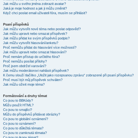
Jak můžu u svého jména zobrazit avatar?
Jaká je moje hodnost a jak ji můžu změnit?
Když chci poslat email uživateli fóra, musím se přihlásit?
Psaní příspěvků
Jak můžu vytvořit nové téma nebo poslat odpověď?
Jak můžu upravit nebo smazat příspěvek?
Jak můžu přidat ke svým příspěvků podpis?
Jak můžu vytvořit hlasování/anketu?
Proč nemůžu přidat do hlasování více možností?
Jak můžu upravit nebo smazat hlasování?
Proč nemám přístup do určitého fóra?
Proč nemůžu posílat přílohy?
Proč jsem obdržel varování?
Jak můžu moderátorovi nahlásit příspěvek?
K čemu slouží tlačítko „Uložit jako rozepsanou zprávu“ zobrazené při psaní příspěvku?
Proč musí být můj příspěvek schválen?
Jak můžu oživit moje téma?
Formátování a druhy témat
Co jsou to BBKódy?
Můžu použít HTML?
Co jsou to smajlíci?
Můžu do příspěvků přidávat obrázky?
Co jsou to globální oznámení?
Co jsou to oznámení?
Co jsou to důležitá témata?
Co jsou to zamknutá témata?
Co jsou to ikony témat?