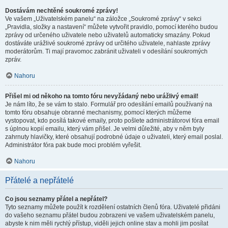
Dostávám nechtěné soukromé zprávy!
Ve vašem „Uživatelském panelu“ na záložce „Soukromé zprávy“ v sekci
„Pravidla, složky a nastavení“ můžete vytvořit pravidlo, pomocí kterého budou
zprávy od určeného uživatele nebo uživatelů automaticky smazány. Pokud
dostáváte urážlivé soukromé zprávy od určitého uživatele, nahlaste zprávy
moderátorům. Ti mají pravomoc zabránit uživateli v odesílání soukromých
zpráv.
Nahoru
Přišel mi od někoho na tomto fóru nevyžádaný nebo urážlivý email!
Je nám líto, že se vám to stalo. Formulář pro odesílání emailů používaný na
tomto fóru obsahuje obranné mechanismy, pomocí kterých můžeme
vystopovat, kdo posílá takové emaily, proto pošlete administrátorovi fóra email
s úplnou kopií emailu, který vám přišel. Je velmi důležité, aby v něm byly
zahrnuty hlavičky, které obsahují podrobné údaje o uživateli, který email poslal.
Administrátor fóra pak bude moci problém vyřešit.
Nahoru
Přátelé a nepřátelé
Co jsou seznamy přátel a nepřátel?
Tyto seznamy můžete použít k rozdělení ostatních členů fóra. Uživatelé přidáni
do vašeho seznamu přátel budou zobrazeni ve vašem uživatelském panelu,
abyste k nim měli rychlý přístup, viděli jejich online stav a mohli jim posílat