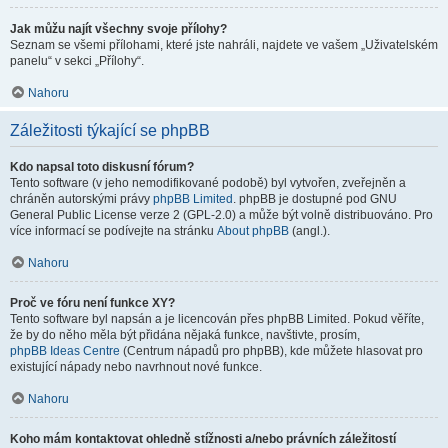
Jak můžu najít všechny svoje přílohy?
Seznam se všemi přílohami, které jste nahráli, najdete ve vašem „Uživatelském
panelu“ v sekci „Přílohy“.
Nahoru
Záležitosti týkající se phpBB
Kdo napsal toto diskusní fórum?
Tento software (v jeho nemodifikované podobě) byl vytvořen, zveřejněn a
chráněn autorskými právy
phpBB Limited
. phpBB je dostupné pod GNU
General Public License verze 2 (GPL-2.0) a může být volně distribuováno. Pro
více informací se podívejte na stránku
About phpBB
(angl.).
Nahoru
Proč ve fóru není funkce XY?
Tento software byl napsán a je licencován přes phpBB Limited. Pokud věříte,
že by do něho měla být přidána nějaká funkce, navštivte, prosím,
phpBB Ideas Centre
(Centrum nápadů pro phpBB), kde můžete hlasovat pro
existující nápady nebo navrhnout nové funkce.
Nahoru
Koho mám kontaktovat ohledně stížnosti a/nebo právních záležitostí