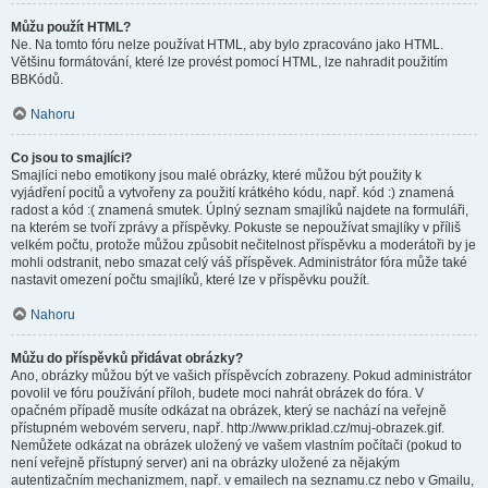
Můžu použít HTML?
Ne. Na tomto fóru nelze používat HTML, aby bylo zpracováno jako HTML.
Většinu formátování, které lze provést pomocí HTML, lze nahradit použitím
BBKódů.
Nahoru
Co jsou to smajlíci?
Smajlíci nebo emotikony jsou malé obrázky, které můžou být použity k
vyjádření pocitů a vytvořeny za použití krátkého kódu, např. kód :) znamená
radost a kód :( znamená smutek. Úplný seznam smajlíků najdete na formuláři,
na kterém se tvoří zprávy a příspěvky. Pokuste se nepoužívat smajlíky v příliš
velkém počtu, protože můžou způsobit nečitelnost příspěvku a moderátoři by je
mohli odstranit, nebo smazat celý váš příspěvek. Administrátor fóra může také
nastavit omezení počtu smajlíků, které lze v příspěvku použít.
Nahoru
Můžu do příspěvků přidávat obrázky?
Ano, obrázky můžou být ve vašich příspěvcích zobrazeny. Pokud administrátor
povolil ve fóru používání příloh, budete moci nahrát obrázek do fóra. V
opačném případě musíte odkázat na obrázek, který se nachází na veřejně
přístupném webovém serveru, např. http://www.priklad.cz/muj-obrazek.gif.
Nemůžete odkázat na obrázek uložený ve vašem vlastním počítači (pokud to
není veřejně přístupný server) ani na obrázky uložené za nějakým
autentizačním mechanizmem, např. v emailech na seznamu.cz nebo v Gmailu,