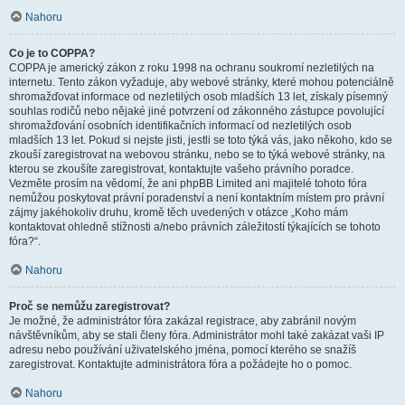
Nahoru
Co je to COPPA?
COPPA je americký zákon z roku 1998 na ochranu soukromí nezletilých na
internetu. Tento zákon vyžaduje, aby webové stránky, které mohou potenciálně
shromažďovat informace od nezletilých osob mladších 13 let, získaly písemný
souhlas rodičů nebo nějaké jiné potvrzení od zákonného zástupce povolující
shromažďování osobních identifikačních informací od nezletilých osob
mladších 13 let. Pokud si nejste jisti, jestli se toto týká vás, jako někoho, kdo se
zkouší zaregistrovat na webovou stránku, nebo se to týká webové stránky, na
kterou se zkoušíte zaregistrovat, kontaktujte vašeho právního poradce.
Vezměte prosím na vědomí, že ani phpBB Limited ani majitelé tohoto fóra
nemůžou poskytovat právní poradenství a není kontaktním místem pro právní
zájmy jakéhokoliv druhu, kromě těch uvedených v otázce „Koho mám
kontaktovat ohledně stížnosti a/nebo právních záležitostí týkajících se tohoto
fóra?“.
Nahoru
Proč se nemůžu zaregistrovat?
Je možné, že administrátor fóra zakázal registrace, aby zabránil novým
návštěvníkům, aby se stali členy fóra. Administrátor mohl také zakázat vaši IP
adresu nebo používání uživatelského jména, pomocí kterého se snažíš
zaregistrovat. Kontaktujte administrátora fóra a požádejte ho o pomoc.
Nahoru