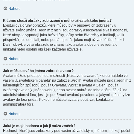
Nahoru
K čemu slouží obrázky zobrazené u mého uživatelského jména?
Existují dva druhy obrázků, které můžou být v příspěvcích zobrazeny u
uživatelského jména. Jedním z nich jsou obrázky asociované s vaší hodností,
které obvykle vypadají jako hvězdičky, tečky nebo čtverečky a indikují, kolik
příspěvků jste odeslali, nebo pomáhají určit jakou mají uživatelé fóra funkci.
Další, obvykle větší obrázek, je známý jako avatar a obecně se jedná o
unikátní nebo osobní obrázek každého uživatele.
Nahoru
Jak můžu u svého jména zobrazit avatar?
Avatar můžete přidat pomocí možnosti „Nastavení avataru“, kterou najdete ve
vašem „Uživatelském panelu“ na záložce „Profil“. Avatar můžete přidat jedním z
následujících způsobů: použít Gravatar, vybrat si avatar v Galerii, použít
vzdálený avatar (z jiného webu), nebo avatar nahrát do tohoto fóra. Záleží na
administrátorovi fóra, jestli je používání avatarů povoleno a jakými způsoby lze
avatary do fóra přidat. Pokud nemůžete avatary používat, kontaktujte
administrátora fóra.
Nahoru
Jaká je moje hodnost a jak ji můžu změnit?
Hodnosti, které jsou zobrazeny pod vaším uživatelským jménem, indikují počet