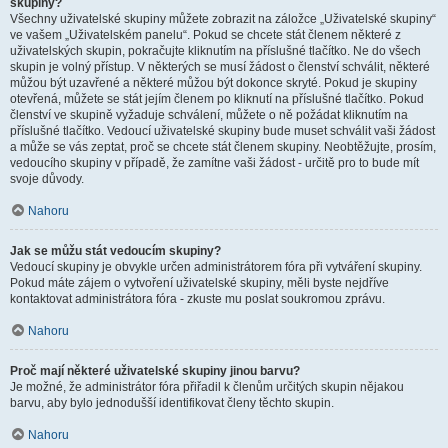
skupiny?
Všechny uživatelské skupiny můžete zobrazit na záložce „Uživatelské skupiny“
ve vašem „Uživatelském panelu“. Pokud se chcete stát členem některé z
uživatelských skupin, pokračujte kliknutím na příslušné tlačítko. Ne do všech
skupin je volný přístup. V některých se musí žádost o členství schválit, některé
můžou být uzavřené a některé můžou být dokonce skryté. Pokud je skupiny
otevřená, můžete se stát jejím členem po kliknutí na příslušné tlačítko. Pokud
členství ve skupině vyžaduje schválení, můžete o ně požádat kliknutím na
příslušné tlačítko. Vedoucí uživatelské skupiny bude muset schválit vaši žádost
a může se vás zeptat, proč se chcete stát členem skupiny. Neobtěžujte, prosím,
vedoucího skupiny v případě, že zamítne vaši žádost - určitě pro to bude mít
svoje důvody.
Nahoru
Jak se můžu stát vedoucím skupiny?
Vedoucí skupiny je obvykle určen administrátorem fóra při vytváření skupiny.
Pokud máte zájem o vytvoření uživatelské skupiny, měli byste nejdříve
kontaktovat administrátora fóra - zkuste mu poslat soukromou zprávu.
Nahoru
Proč mají některé uživatelské skupiny jinou barvu?
Je možné, že administrátor fóra přiřadil k členům určitých skupin nějakou
barvu, aby bylo jednodušší identifikovat členy těchto skupin.
Nahoru