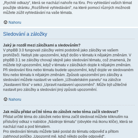
„Rychlé odkazy“, která se nachází nahoře na fóru. Pro vyhledání vašich témat
použijte stránku „Rozšířené vyhledávání“, na které pomocí různých možnosti
můžete zúžit vyhledávání na vaše témata.
Nahoru
Sledování a záložky
Jaký je rozdíl mezi záložkami a sledováním?
V phpBB 3.0 fungovali záložky velmi podobně jako záložky ve vašem
prohlížeči. Nebyli jste upozorněni, když došlo v tématu k nějakým změnám. V
phpBB 3.1 se záložky chovají stejně jako sledování tématu, což znamená, že
můžete být upozorněni, když v tématu v záložkách dojde k nějakým změnám.
Při sledování fóra nebo tématu budete upozorněni, když dojde ve sledovaném
fóru nebo tématu k nějakým změnám. Způsob upozornění pro záložky a
sledování můžete nastavit ve vašem „Uživatelském panelu“ na záložce
„Nastavení fóra“ v sekci „Upravit nastavení upozornění“. Může být užitečné
nastavit pro záložky a sledování jiný způsob upozornění.
Nahoru
Jak můžu přidat určité téma do záložek nebo téma začít sledovat?
Přidat určité téma do záložek nebo téma začít sledovat můžete kliknutím na
příslušný odkaz v nabídce „Nástroje tématu“ (obvykle má ikonu klíče), která se
nachází nad a pod tématem.
Pro sledování tématu můžete také poslat do tématu odpověď a přitom
zatrhnout políčko „Upozornit mě, když někdo pošle odpověď“.