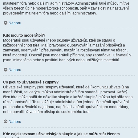
majitelem fóra nebo dalšími administrátory. Administrátoři také můžou mít ve
všech fórech úplné moderátorské schopnosti, opět v závislosti na nastavení
provedeném majitelem fóra nebo dalšími administrátory.
Nahoru
Kdo jsou to moderátoři?
Moderátoři jsou uživatelé (nebo skupiny uživatelů), kteří se starají o
každodenní chod fóra. Mají pravomoc k upravování a mazání příspěvků a
zamykání, odemykání, přesunování, mazání a rozdělování témat ve fórech,
která moderují. Obecně jsou moderátoři přítomni, aby zabraňovali uživatelů v
psaní mimo téma nebo v posílání hanlivých nebo urážlivých materiálů.
Nahoru
Co jsou to uživatelské skupiny?
Uživatelské skupiny jsou skupiny uživatelů, které dělí komunitu uživatelů na
menší části, se kterými můžou administrátoři fóra snadněji pracovat. Každý
člen fóra může patřit do několika skupin a každé skupině můžou být přiřazena
různá oprávnění. To umožňuje administrátorům jednoduše měnit oprávnění
pro mnoho uživatelů najednou, například změnit oprávnění pro moderátory,
nebo povolit uživatelům přístup do soukromého fóra.
Nahoru
Kde najdu seznam uživatelských skupin a jak se můžu stát členem