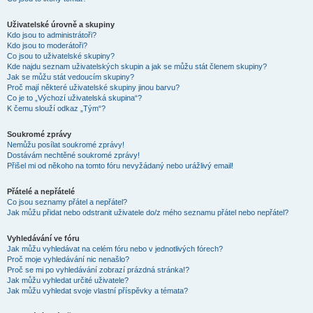
Uživatelské úrovně a skupiny
Kdo jsou to administrátoři?
Kdo jsou to moderátoři?
Co jsou to uživatelské skupiny?
Kde najdu seznam uživatelských skupin a jak se můžu stát členem skupiny?
Jak se můžu stát vedoucím skupiny?
Proč mají některé uživatelské skupiny jinou barvu?
Co je to „Výchozí uživatelská skupina“?
K čemu slouží odkaz „Tým“?
Soukromé zprávy
Nemůžu posílat soukromé zprávy!
Dostávám nechtěné soukromé zprávy!
Přišel mi od někoho na tomto fóru nevyžádaný nebo urážlivý email!
Přátelé a nepřátelé
Co jsou seznamy přátel a nepřátel?
Jak můžu přidat nebo odstranit uživatele do/z mého seznamu přátel nebo nepřátel?
Vyhledávání ve fóru
Jak můžu vyhledávat na celém fóru nebo v jednotlivých fórech?
Proč moje vyhledávání nic nenašlo?
Proč se mi po vyhledávání zobrazí prázdná stránka!?
Jak můžu vyhledat určité uživatele?
Jak můžu vyhledat svoje vlastní příspěvky a témata?