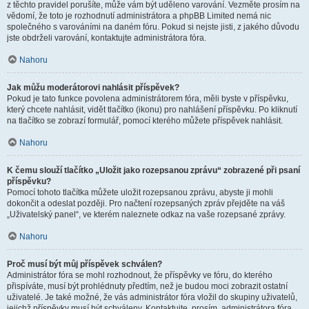
z těchto pravidel porušíte, může vám být uděleno varování. Vezměte prosím na
vědomí, že toto je rozhodnutí administrátora a phpBB Limited nemá nic
společného s varováními na daném fóru. Pokud si nejste jisti, z jakého důvodu
jste obdrželi varování, kontaktujte administrátora fóra.
Nahoru
Jak můžu moderátorovi nahlásit příspěvek?
Pokud je tato funkce povolena administrátorem fóra, měli byste v příspěvku,
který chcete nahlásit, vidět tlačítko (ikonu) pro nahlášení příspěvku. Po kliknutí
na tlačítko se zobrazí formulář, pomocí kterého můžete příspěvek nahlásit.
Nahoru
K čemu slouží tlačítko „Uložit jako rozepsanou zprávu“ zobrazené při psaní
příspěvku?
Pomocí tohoto tlačítka můžete uložit rozepsanou zprávu, abyste ji mohli
dokončit a odeslat později. Pro načtení rozepsaných zpráv přejděte na váš
„Uživatelský panel“, ve kterém naleznete odkaz na vaše rozepsané zprávy.
Nahoru
Proč musí být můj příspěvek schválen?
Administrátor fóra se mohl rozhodnout, že příspěvky ve fóru, do kterého
přispíváte, musí být prohlédnuty předtím, než je budou moci zobrazit ostatní
uživatelé. Je také možné, že vás administrátor fóra vložil do skupiny uživatelů,
jejichž příspěvky musí být schváleny. Kontaktujte, prosím, administrátora fóra