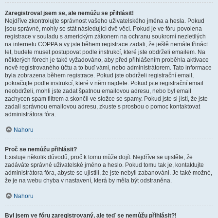
Zaregistroval jsem se, ale nemůžu se přihlásit!
Nejdříve zkontrolujte správnost vašeho uživatelského jména a hesla. Pokud
jsou správné, mohly se stát následující dvě věci. Pokud je ve fóru povolena
registrace v souladu s americkým zákonem na ochranu soukromí nezletilých
na internetu COPPA a vy jste během registrace zadali, že ještě nemáte třináct
let, budete muset postupovat podle instrukcí, které jste obdrželi emailem. Na
některých fórech je také vyžadováno, aby před přihlášením proběhla aktivace
nově registrovaného účtu a to buď vámi, nebo administrátorem. Tato informace
byla zobrazena během registrace. Pokud jste obdrželi registrační email,
pokračujte podle instrukcí, které v něm najdete. Pokud jste registrační email
neobdrželi, mohli jste zadat špatnou emailovou adresu, nebo byl email
zachycen spam filtrem a skončil ve složce se spamy. Pokud jste si jistí, že jste
zadali správnou emailovou adresu, zkuste s prosbou o pomoc kontaktovat
administrátora fóra.
Nahoru
Proč se nemůžu přihlásit?
Existuje několik důvodů, proč k tomu může dojít. Nejdříve se ujistěte, že
zadáváte správné uživatelské jméno a heslo. Pokud tomu tak je, kontaktujte
administrátora fóra, abyste se ujistili, že jste nebyli zabanováni. Je také možné,
že je na webu chyba v nastavení, která by měla být odstraněna.
Nahoru
Byl jsem ve fóru zaregistrovaný, ale teď se nemůžu přihlásit?!