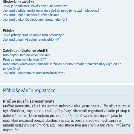
Sledování a záložky
Jaký je rozdíl mezi záložkami a sledováním?
Jak můžu přidat určité téma do záložek nebo téma začít sledovat?
Jak můžu začít sledovat určité fórum?
Jak můžu ukončit sledování témat nebo fór?
Přílohy
Jaké přílohy jsou na tomto fóru povoleny?
Jak můžu najít všechny svoje přílohy?
Záležitosti týkající se phpBB
Kdo napsal toto diskusní fórum?
Proč ve fóru není funkce XY?
Koho mám kontaktovat ohledně stížnosti a/nebo právních záležitostí týkajících se
tohoto fóra?
Jak můžu kontaktovat administrátora fóra?
Přihlašování a registrace
Proč se musím zaregistrovat?
Možná nemusíte, záleží na administrátorovi fóra, jestli nastaví, že uživatel musí
být přihlášen, aby mohl odesílat příspěvky. Nicméně registrací získáte přístup k
dalším funkcím, které nejsou pro nepřihlášené uživatele dostupné, jako je
například možnost použití vlastních avatarů, posílání soukromých zpráv a
emailů ostatním členům fóra atd. Registrace trvá jen chvíli a tak vám ji můžeme
doporučit.