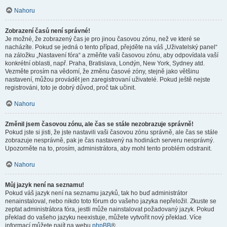
Nahoru
Zobrazení časů není správné!
Je možné, že zobrazený čas je pro jinou časovou zónu, než ve které se
nacházíte. Pokud se jedná o tento případ, přejděte na váš „Uživatelský panel“
na záložku „Nastavení fóra“ a změňte vaši časovou zónu, aby odpovídala vaší
konkrétní oblasti, např. Praha, Bratislava, Londýn, New York, Sydney atd.
Vezměte prosím na vědomí, že změnu časové zóny, stejně jako většinu
nastavení, můžou provádět jen zaregistrovaní uživatelé. Pokud ještě nejste
registrováni, toto je dobrý důvod, proč tak učinit.
Nahoru
Změnil jsem časovou zónu, ale čas se stále nezobrazuje správně!
Pokud jste si jisti, že jste nastavili vaši časovou zónu správně, ale čas se stále
zobrazuje nesprávně, pak je čas nastavený na hodinách serveru nesprávný.
Upozorněte na to, prosím, administrátora, aby mohl tento problém odstranit.
Nahoru
Můj jazyk není na seznamu!
Pokud váš jazyk není na seznamu jazyků, tak ho buď administrátor
nenainstaloval, nebo nikdo toto fórum do vašeho jazyka nepřeložil. Zkuste se
zeptat administrátora fóra, jestli může nainstalovat požadovaný jazyk. Pokud
překlad do vašeho jazyku neexistuje, můžete vytvořit nový překlad. Více
informací můžete najít na webu
phpBB
®.