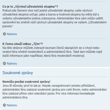
Co je to „Výchozí uživatelská skupina“?
Pokud jste členem více než jedné uživatelské skupiny, vaše výchozí
uživatelská skupina určuje, jaká a barva a hodnost skupiny by měla být u
vašeho uživatelského jména zobrazena. Administrátor fóra vám může udělit
oprávnění ke změně vaší výchozí uživatelské skupiny ve vašem „Uživatelském
panelu“.
Nahoru
K čemu slouží odkaz „Tým“?
Na této stránce můžete zobrazit seznam členů starajících se o chod nebo
vedení fóra včetně moderátorů a administrátorů fóra. Také tam můžete najít
další informace jako například, která fóra moderátoři moderují.
Nahoru
Soukromé zprávy
Nemůžu posílat soukromé zprávy!
Jsou tři důvody, proč to tak je. Nejste zaregistrovaní a/nebo přihlášení,
administrátor fóra zakázal soukromé zprávy pro celé fórum, nebo administrátor
fóra zakázal přímo vám odesílání zpráv. Pro více informací kontaktujte
administrátora fóra.
Nahoru