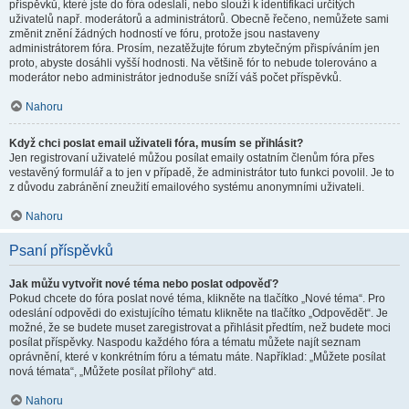
příspěvků, které jste do fóra odeslali, nebo slouží k identifikaci určitých
uživatelů např. moderátorů a administrátorů. Obecně řečeno, nemůžete sami
změnit znění žádných hodností ve fóru, protože jsou nastaveny
administrátorem fóra. Prosím, nezatěžujte fórum zbytečným přispíváním jen
proto, abyste dosáhli vyšší hodnosti. Na většině fór to nebude tolerováno a
moderátor nebo administrátor jednoduše sníží váš počet příspěvků.
Nahoru
Když chci poslat email uživateli fóra, musím se přihlásit?
Jen registrovaní uživatelé můžou posílat emaily ostatním členům fóra přes
vestavěný formulář a to jen v případě, že administrátor tuto funkci povolil. Je to
z důvodu zabránění zneužití emailového systému anonymními uživateli.
Nahoru
Psaní příspěvků
Jak můžu vytvořit nové téma nebo poslat odpověď?
Pokud chcete do fóra poslat nové téma, klikněte na tlačítko „Nové téma“. Pro
odeslání odpovědi do existujícího tématu klikněte na tlačítko „Odpovědět“. Je
možné, že se budete muset zaregistrovat a přihlásit předtím, než budete moci
posílat příspěvky. Naspodu každého fóra a tématu můžete najít seznam
oprávnění, které v konkrétním fóru a tématu máte. Například: „Můžete posílat
nová témata“, „Můžete posílat přílohy“ atd.
Nahoru