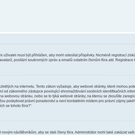
 že uživatel musí být přihlášen, aby mohl odesílat příspěvky. Nicméně registrací zís
 avatarů, posílání soukromých zpráv a emailů ostatním členům fóra atd. Registrace t
etilých na internetu. Tento zákon vyžaduje, aby webové stránky, které mohou pot
ní od zákonného zástupce povolující shromažďování osobních identifikačních informac
vat na webovou stránku, nebo se to týká webové stránky, na kterou se zkoušíte zareg
ůžou poskytovat právní poradenství a není kontaktním místem pro právní zájmy ja
ích se tohoto fóra?“.
il novým návštěvníkům, aby se stali členy fóra. Administrátor mohl také zakázat va