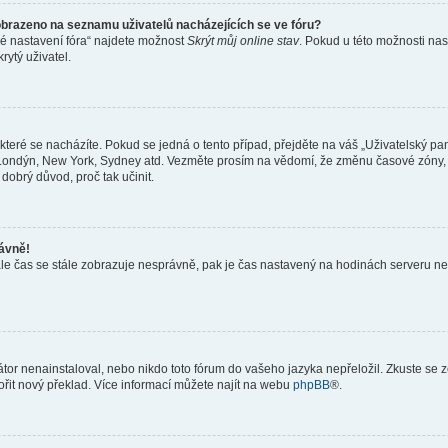
obrazeno na seznamu uživatelů nacházejících se ve fóru?
né nastavení fóra“ najdete možnost
Skrýt můj online stav
. Pokud u této možnosti nas
rytý uživatel.
teré se nacházíte. Pokud se jedná o tento případ, přejděte na váš „Uživatelský pa
a, Londýn, New York, Sydney atd. Vezměte prosím na vědomí, že změnu časové zóny, 
 dobrý důvod, proč tak učinit.
rávně!
ě, ale čas se stále zobrazuje nesprávně, pak je čas nastavený na hodinách serveru 
or nenainstaloval, nebo nikdo toto fórum do vašeho jazyka nepřeložil. Zkuste se ze
ořit nový překlad. Více informací můžete najít na webu
phpBB
®.