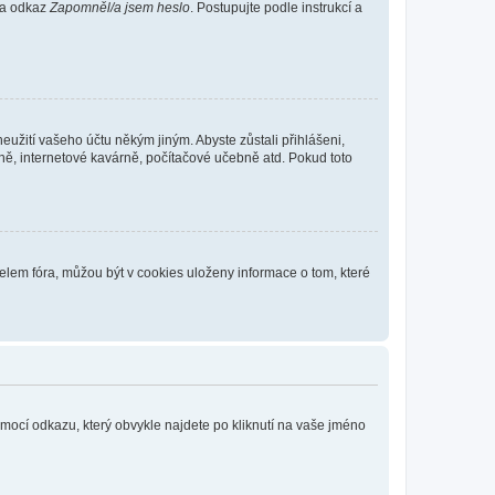
 na odkaz
Zapomněl/a jsem heslo
. Postupujte podle instrukcí a
eužití vašeho účtu někým jiným. Abyste zůstali přihlášeni,
vně, internetové kavárně, počítačové učebně atd. Pokud toto
elem fóra, můžou být v cookies uloženy informace o tom, které
omocí odkazu, který obvykle najdete po kliknutí na vaše jméno