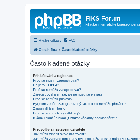
FIKS Forum
Fiťácké informatické korespondenč
Rychlé odkazy
FAQ
Obsah fóra
Často kladené otázky
Často kladené otázky
Přihlašování a registrace
Proč se musím zaregistrovat?
Co je to COPPA?
Proč se nemůžu zaregistrovat?
Zaregistroval jsem se, ale nemůžu se přihlásit!
Proč se nemůžu přihlásit?
Byl jsem ve fóru zaregistrovaný, ale teď se nemůžu přihlásit?!
Zapomněl jsem heslo!
Proč se automaticky odhlašuji?
K čemu slouží funkce „Smazat všechny cookies fóra“?
Předvolby a nastavení uživatele
Jak můžu změnit svoje nastavení?
Jak můžu zabránit tomu, aby bylo moje uživatelské jméno zobrazeno 