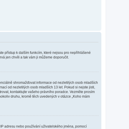
káte přístup k dalším funkcím, které nejsou pro nepřihlášené
rvá jen chvíli a tak vám ji můžeme doporučit.
enciálně shromažďovat informace od nezletilých osob mladších
í od nezletilých osob mladších 13 let. Pokud si nejste jisti,
istrovat, kontaktujte vašeho právního poradce. Vezměte prosím
kéhokoliv druhu, kromě těch uvedených v otázce „Koho mám
ši IP adresu nebo používání uživatelského jména, pomocí