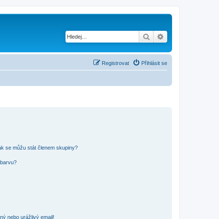
Hledat
Pokročilé hledání
Registrovat
Přihlásit se
ak se můžu stát členem skupiny?
 barvu?
ný nebo urážlivý email!