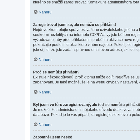
kterého se snažíš zaregistrovat. Kontaktujte administrátora fór
Nahoru
Zaregistroval jsem se, ale nemůžu se přihlásit!
Nejdříve zkontrolujte správnost vašeho uživatelského jména a 
soukromí nezletilých na internetu COPPA a vy jste během registr
vyžadováno, aby před přihlášením proběhla aktivace nově regis
pokračujte podle instrukcí, které v něm najdete. Pokud jste re
jste si jistí, že jste zadali správnou emailovou adresu, zkuste 
Nahoru
Proč se nemůžu přihlásit?
Existuje několik důvodů, proč k tomu může dojít. Nejdříve se ujis
zabanováni. Je také možné, že je na webu chyba v nastavení, k
Nahoru
Byl jsem ve fóru zaregistrovaný, ale teď se nemůžu přihlásit
Je možné, že administrátor z nějakého důvodu deaktivoval nebo 
databáze. Pokud je to váš případ, zaregistrujte se znovu a pokus
Nahoru
Zapomněl jsem heslo!