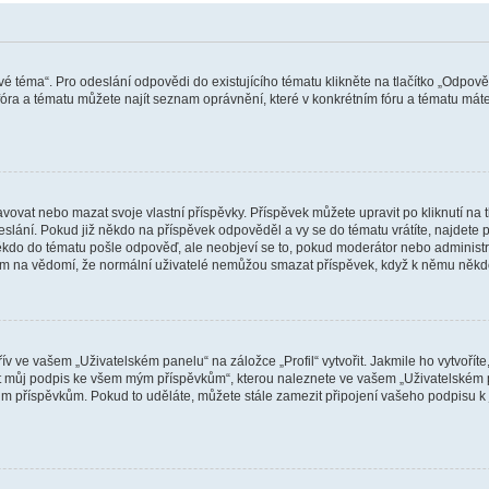
vé téma“. Pro odeslání odpovědi do existujícího tématu klikněte na tlačítko „Odpově
ra a tématu můžete najít seznam oprávnění, které v konkrétním fóru a tématu máte.
vat nebo mazat svoje vlastní příspěvky. Příspěvek můžete upravit po kliknutí na tla
ání. Pokud již někdo na příspěvek odpověděl a vy se do tématu vrátíte, najdete pod
ěkdo do tématu pošle odpověď, ale neobjeví se to, pokud moderátor nebo administr
osím na vědomí, že normální uživatelé nemůžou smazat příspěvek, když k němu něk
v ve vašem „Uživatelském panelu“ na záložce „Profil“ vytvořit. Jakmile ho vytvořít
jit můj podpis ke všem mým příspěvkům“, kterou naleznete ve vašem „Uživatelském p
im příspěvkům. Pokud to uděláte, můžete stále zamezit připojení vašeho podpisu k