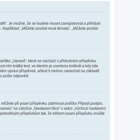
dět“. Je možné, že se budete muset zaregistrovat a přihlásit
 Například: „Můžete posílat nová témata“, „Můžete posílat
čítko „Upravit“, které se nachází v příslušném příspěvku.
 ním krátký text, ve kterém je uvedeno kolikrát a kdy jste
átor upraví příspěvek, ačkoli ti mohou zanechat na základě
do pošle odpověď.
e, můžete při psaní příspěvku zatrhnout políčko
Připojit podpis
,
anelu“ na záložce „Nastavení fóra“ v sekci „Výchozí nastavení
 jednotlivým příspěvkům tak, že během psaní příspěvku zrušíte