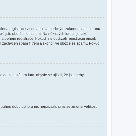
povolena registrace v souladu s americkým zákonem na ochranu
eré jste obdrželi emailem. Na některých fórech je také
 během registrace. Pokud jste obdrželi registrační email,
ail zachycen spam filtrem a skončil ve složce se spamy. Pokud
dministrátora fóra, abyste se ujistili, že jste nebyli
louhou dobu do fóra nic nenapsali, čímž se zmenší velikost