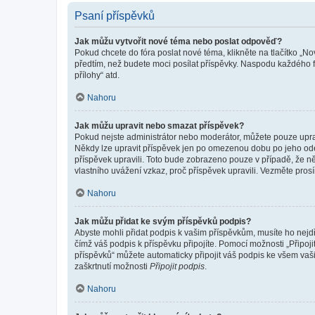
Psaní příspěvků
Jak můžu vytvořit nové téma nebo poslat odpověď?
Pokud chcete do fóra poslat nové téma, klikněte na tlačítko „No
předtím, než budete moci posílat příspěvky. Naspodu každého fó
přílohy“ atd.
Nahoru
Jak můžu upravit nebo smazat příspěvek?
Pokud nejste administrátor nebo moderátor, můžete pouze upravo
Někdy lze upravit příspěvek jen po omezenou dobu po jeho odesl
příspěvek upravili. Toto bude zobrazeno pouze v případě, že n
vlastního uvážení vzkaz, proč příspěvek upravili. Vezměte pr
Nahoru
Jak můžu přidat ke svým příspěvků podpis?
Abyste mohli přidat podpis k vašim příspěvkům, musíte ho nejdří
čímž váš podpis k příspěvku připojíte. Pomocí možnosti „Připo
příspěvků“ můžete automaticky připojit váš podpis ke všem vaš
zaškrtnutí možnosti
Připojit podpis
.
Nahoru