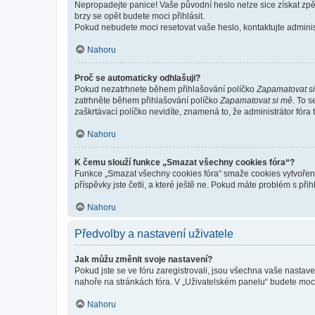
Nepropadejte panice! Vaše původní heslo nelze sice získat zpě
brzy se opět budete moci přihlásit.
Pokud nebudete moci resetovat vaše heslo, kontaktujte administ
Nahoru
Proč se automaticky odhlašuji?
Pokud nezatrhnete během přihlašování políčko
Zapamatovat s
zatrhněte během přihlašování políčko
Zapamatovat si mě
. To 
zaškrtávací políčko nevidíte, znamená to, že administrátor fóra 
Nahoru
K čemu slouží funkce „Smazat všechny cookies fóra“?
Funkce „Smazat všechny cookies fóra“ smaže cookies vytvořené 
příspěvky jste četli, a které ještě ne. Pokud máte problém s 
Nahoru
Předvolby a nastavení uživatele
Jak můžu změnit svoje nastavení?
Pokud jste se ve fóru zaregistrovali, jsou všechna vaše nastav
nahoře na stránkách fóra. V „Uživatelském panelu“ budete moc
Nahoru