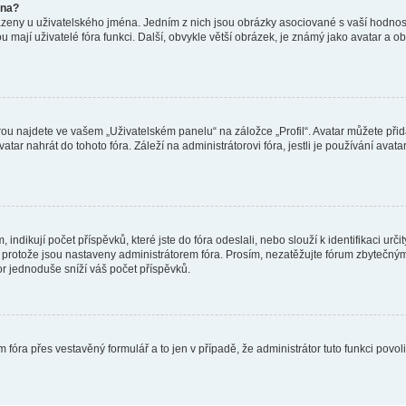
éna?
azeny u uživatelského jména. Jedním z nich jsou obrázky asociované s vaší hodnost
jakou mají uživatelé fóra funkci. Další, obvykle větší obrázek, je známý jako avatar
ou najdete ve vašem „Uživatelském panelu“ na záložce „Profil“. Avatar můžete přida
vatar nahrát do tohoto fóra. Záleží na administrátorovi fóra, jestli je používání ava
ndikují počet příspěvků, které jste do fóra odeslali, nebo slouží k identifikaci urč
protože jsou nastaveny administrátorem fóra. Prosím, nezatěžujte fórum zbytečným 
or jednoduše sníží váš počet příspěvků.
 fóra přes vestavěný formulář a to jen v případě, že administrátor tuto funkci povo