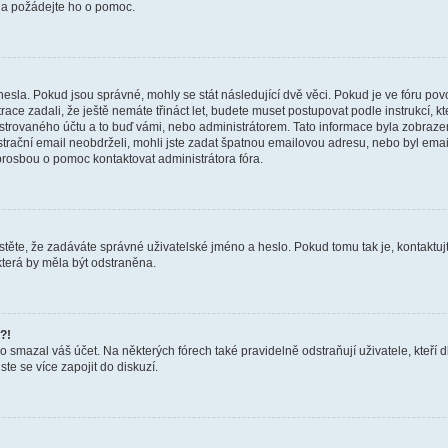
a a požádejte ho o pomoc.
hesla. Pokud jsou správné, mohly se stát následující dvě věci. Pokud je ve fóru 
ace zadali, že ještě nemáte třináct let, budete muset postupovat podle instrukcí, kt
trovaného účtu a to buď vámi, nebo administrátorem. Tato informace byla zobrazena
gistrační email neobdrželi, mohli jste zadat špatnou emailovou adresu, nebo byl em
s prosbou o pomoc kontaktovat administrátora fóra.
těte, že zadáváte správné uživatelské jméno a heslo. Pokud tomu tak je, kontaktujte a
terá by měla být odstraněna.
?!
smazal váš účet. Na některých fórech také pravidelně odstraňují uživatele, kteří d
te se více zapojit do diskuzí.