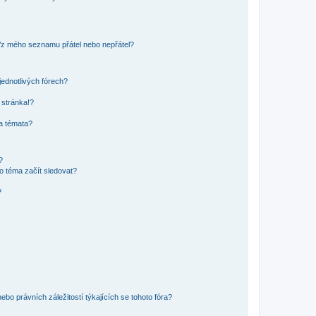
o/z mého seznamu přátel nebo nepřátel?
jednotlivých fórech?
 stránka!?
 a témata?
?
o téma začít sledovat?
?
bo právních záležitostí týkajících se tohoto fóra?