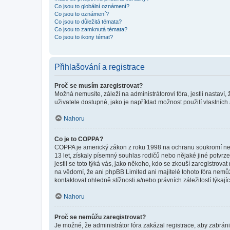
Co jsou to globální oznámení?
Co jsou to oznámení?
Co jsou to důležitá témata?
Co jsou to zamknutá témata?
Co jsou to ikony témat?
Přihlašování a registrace
Proč se musím zaregistrovat?
Možná nemusíte, záleží na administrátorovi fóra, jestli nastaví,
uživatele dostupné, jako je například možnost použití vlastních
Nahoru
Co je to COPPA?
COPPA je americký zákon z roku 1998 na ochranu soukromí nezl
13 let, získaly písemný souhlas rodičů nebo nějaké jiné potvrze
jestli se toto týká vás, jako někoho, kdo se zkouší zaregistro
na vědomí, že ani phpBB Limited ani majitelé tohoto fóra nem
kontaktovat ohledně stížnosti a/nebo právních záležitostí týkajíc
Nahoru
Proč se nemůžu zaregistrovat?
Je možné, že administrátor fóra zakázal registrace, aby zabrán