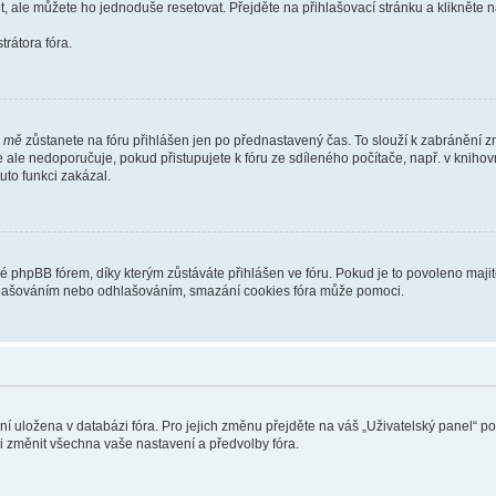
t, ale můžete ho jednoduše resetovat. Přejděte na přihlašovací stránku a klikněte
rátora fóra.
i mě
zůstanete na fóru přihlášen jen po přednastavený čas. To slouží k zabránění zn
se ale nedoporučuje, pokud přistupujete k fóru ze sdíleného počítače, např. v kniho
tuto funkci zakázal.
phpBB fórem, díky kterým zůstáváte přihlášen ve fóru. Pokud je to povoleno majit
přihlašováním nebo odhlašováním, smazání cookies fóra může pomoci.
ení uložena v databázi fóra. Pro jejich změnu přejděte na váš „Uživatelský panel“ p
i změnit všechna vaše nastavení a předvolby fóra.