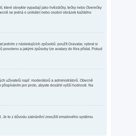
í, které obvykle vypadají jako hvězdičky, tečky nebo čtverečky
 a obecně se jedná o unikátní nebo osobní obrázek každého
t jedním z následujících způsobů: použít Gravatar, vybrat si
tarů povoleno a jakými způsoby lze avatary do fóra přidat. Pokud
itých uživatelů např. moderátorů a administrátorů. Obecně
přispíváním jen proto, abyste dosáhli vyšší hodnosti. Na
lil. Je to z důvodu zabránění zneužití emailového systému