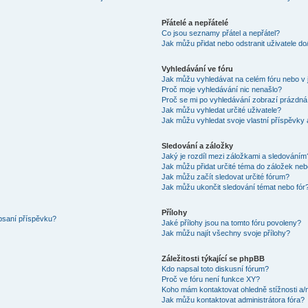
Přátelé a nepřátelé
Co jsou seznamy přátel a nepřátel?
Jak můžu přidat nebo odstranit uživatele d
Vyhledávání ve fóru
Jak můžu vyhledávat na celém fóru nebo v 
Proč moje vyhledávání nic nenašlo?
Proč se mi po vyhledávání zobrazí prázdná
Jak můžu vyhledat určité uživatele?
Jak můžu vyhledat svoje vlastní příspěvky
Sledování a záložky
Jaký je rozdíl mezi záložkami a sledováním
Jak můžu přidat určité téma do záložek neb
Jak můžu začít sledovat určité fórum?
Jak můžu ukončit sledování témat nebo fór
Přílohy
 psaní příspěvku?
Jaké přílohy jsou na tomto fóru povoleny?
Jak můžu najít všechny svoje přílohy?
Záležitosti týkající se phpBB
Kdo napsal toto diskusní fórum?
Proč ve fóru není funkce XY?
Koho mám kontaktovat ohledně stížnosti a/ne
Jak můžu kontaktovat administrátora fóra?