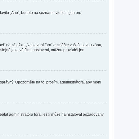
tavíte „Ano“, budete na seznamu viditelní jen pro
nel“ na záložku „Nastavení fóra“ a změňte vaši časovou zónu,
stejně jako většinu nastavení, můžou provádět jen
nesprávný. Upozorněte na to, prosím, administrátora, aby mohl
ptat administrátora fóra, jestli může nainstalovat požadovaný