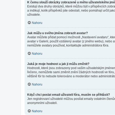
K čemu slouží obrázky zobrazené u mého uživatelského jm
Existují dva druhy obrázků, které můžou být v příspěvcích zobr
a indikují, kolik příspěvků jste odeslali, nebo pomáhají určit 
uživatele.
Nahoru
Jak můžu u svého jména zobrazit avatar?
Avatar můžete přidat pomocí možnosti „Nastavení avataru“, kter
avatar v Galerii, použít vzdálený avatar (z jiného webu), nebo a
nemůžete avatary používat, kontaktujte administrátora fóra.
Nahoru
Jaká je moje hodnost a jak ji můžu změnit?
Hodnosti, které jsou zobrazeny pod vaším uživatelským jménem, i
řečeno, nemůžete sami změnit znění žádných hodností ve fóru, 
většině fór to nebude tolerováno a moderátor nebo administrát
Nahoru
Když chci poslat email uživateli fóra, musím se přihlásit?
Jen registrovaní uživatelé můžou posílat emaily ostatním členům
anonymními uživateli.
Nahoru