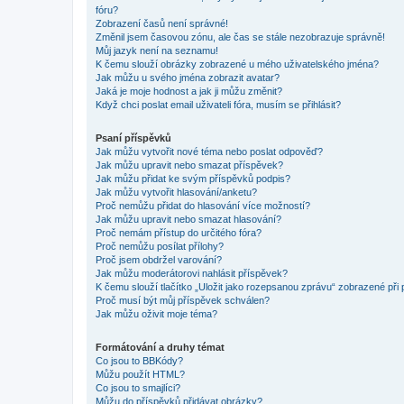
fóru?
Zobrazení časů není správné!
Změnil jsem časovou zónu, ale čas se stále nezobrazuje správně!
Můj jazyk není na seznamu!
K čemu slouží obrázky zobrazené u mého uživatelského jména?
Jak můžu u svého jména zobrazit avatar?
Jaká je moje hodnost a jak ji můžu změnit?
Když chci poslat email uživateli fóra, musím se přihlásit?
Psaní příspěvků
Jak můžu vytvořit nové téma nebo poslat odpověď?
Jak můžu upravit nebo smazat příspěvek?
Jak můžu přidat ke svým příspěvků podpis?
Jak můžu vytvořit hlasování/anketu?
Proč nemůžu přidat do hlasování více možností?
Jak můžu upravit nebo smazat hlasování?
Proč nemám přístup do určitého fóra?
Proč nemůžu posílat přílohy?
Proč jsem obdržel varování?
Jak můžu moderátorovi nahlásit příspěvek?
K čemu slouží tlačítko „Uložit jako rozepsanou zprávu“ zobrazené při
Proč musí být můj příspěvek schválen?
Jak můžu oživit moje téma?
Formátování a druhy témat
Co jsou to BBKódy?
Můžu použít HTML?
Co jsou to smajlíci?
Můžu do příspěvků přidávat obrázky?