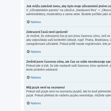
Jak můžu zabránit tomu, aby bylo moje uživatelské jméno z
V „Uživatelském panelu“ na záložce „Nastavení fóra“ -> „Obec
administrátory, moderátory a sama sebe. Budete počítán jako sk
Nahoru
Zobrazení časů není správné!
Je možné, že zobrazený čas je pro jinou časovou zónu, než ve k
aby odpovídala vaší konkrétní oblasti, např. Praha, Bratislav
zaregistrovaní uživatelé. Pokud ještě nejste registrováni, toto je
Nahoru
Změnil jsem časovou zónu, ale čas se stále nezobrazuje sp
Pokud jste si jisti, že jste nastavili vaši časovou zónu správn
tento problém odstranit.
Nahoru
Můj jazyk není na seznamu!
Pokud váš jazyk není na seznamu jazyků, tak ho buď administrát
jazyk. Pokud překlad do vašeho jazyku neexistuje, můžete vytv
Nahoru