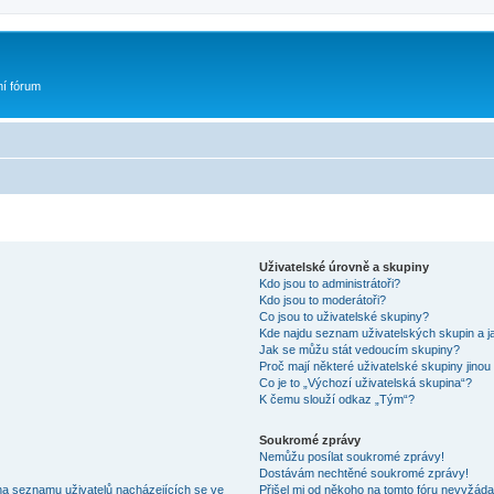
ní fórum
Uživatelské úrovně a skupiny
Kdo jsou to administrátoři?
Kdo jsou to moderátoři?
Co jsou to uživatelské skupiny?
Kde najdu seznam uživatelských skupin a j
Jak se můžu stát vedoucím skupiny?
Proč mají některé uživatelské skupiny jinou
Co je to „Výchozí uživatelská skupina“?
K čemu slouží odkaz „Tým“?
Soukromé zprávy
Nemůžu posílat soukromé zprávy!
Dostávám nechtěné soukromé zprávy!
na seznamu uživatelů nacházejících se ve
Přišel mi od někoho na tomto fóru nevyžáda