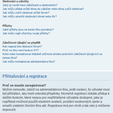
Sledování a záložky
Jaký je rozdíl mezi záložkami a sledováním?
Jak můžu přidat určité téma do záložek nebo téma začít sledovat?
Jak můžu začít sledovat určité fórum?
Jak můžu ukončit sledování témat nebo fór?
Přílohy
Jaké přílohy jsou na tomto fóru povoleny?
Jak můžu najít všechny svoje přílohy?
Záležitosti týkající se phpBB
Kdo napsal toto diskusní fórum?
Proč ve fóru není funkce XY?
Koho mám kontaktovat ohledně stížnosti a/nebo právních záležitostí týkajících se
tohoto fóra?
Jak můžu kontaktovat administrátora fóra?
Přihlašování a registrace
Proč se musím zaregistrovat?
Možná nemusíte, záleží na administrátorovi fóra, jestli nastaví, že uživatel musí
být přihlášen, aby mohl odesílat příspěvky. Nicméně registrací získáte přístup k
dalším funkcím, které nejsou pro nepřihlášené uživatele dostupné, jako je
například možnost použití vlastních avatarů, posílání soukromých zpráv a
emailů ostatním členům fóra atd. Registrace trvá jen chvíli a tak vám ji můžeme
doporučit.