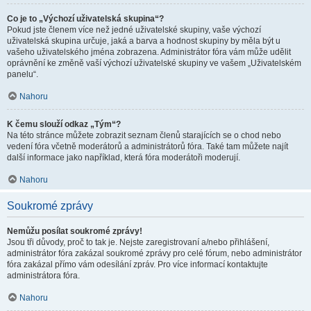
Co je to „Výchozí uživatelská skupina“?
Pokud jste členem více než jedné uživatelské skupiny, vaše výchozí
uživatelská skupina určuje, jaká a barva a hodnost skupiny by měla být u
vašeho uživatelského jména zobrazena. Administrátor fóra vám může udělit
oprávnění ke změně vaší výchozí uživatelské skupiny ve vašem „Uživatelském
panelu“.
Nahoru
K čemu slouží odkaz „Tým“?
Na této stránce můžete zobrazit seznam členů starajících se o chod nebo
vedení fóra včetně moderátorů a administrátorů fóra. Také tam můžete najít
další informace jako například, která fóra moderátoři moderují.
Nahoru
Soukromé zprávy
Nemůžu posílat soukromé zprávy!
Jsou tři důvody, proč to tak je. Nejste zaregistrovaní a/nebo přihlášení,
administrátor fóra zakázal soukromé zprávy pro celé fórum, nebo administrátor
fóra zakázal přímo vám odesílání zpráv. Pro více informací kontaktujte
administrátora fóra.
Nahoru