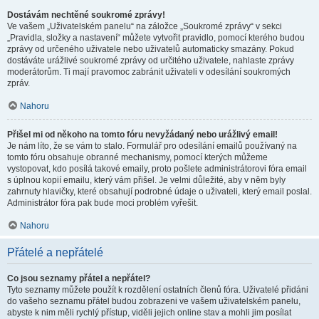
Dostávám nechtěné soukromé zprávy!
Ve vašem „Uživatelském panelu“ na záložce „Soukromé zprávy“ v sekci
„Pravidla, složky a nastavení“ můžete vytvořit pravidlo, pomocí kterého budou
zprávy od určeného uživatele nebo uživatelů automaticky smazány. Pokud
dostáváte urážlivé soukromé zprávy od určitého uživatele, nahlaste zprávy
moderátorům. Ti mají pravomoc zabránit uživateli v odesílání soukromých
zpráv.
Nahoru
Přišel mi od někoho na tomto fóru nevyžádaný nebo urážlivý email!
Je nám líto, že se vám to stalo. Formulář pro odesílání emailů používaný na
tomto fóru obsahuje obranné mechanismy, pomocí kterých můžeme
vystopovat, kdo posílá takové emaily, proto pošlete administrátorovi fóra email
s úplnou kopií emailu, který vám přišel. Je velmi důležité, aby v něm byly
zahrnuty hlavičky, které obsahují podrobné údaje o uživateli, který email poslal.
Administrátor fóra pak bude moci problém vyřešit.
Nahoru
Přátelé a nepřátelé
Co jsou seznamy přátel a nepřátel?
Tyto seznamy můžete použít k rozdělení ostatních členů fóra. Uživatelé přidáni
do vašeho seznamu přátel budou zobrazeni ve vašem uživatelském panelu,
abyste k nim měli rychlý přístup, viděli jejich online stav a mohli jim posílat