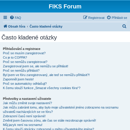
FIKS Forum
FAQ
Registrovat
Přihlásit se
H
Obsah fóra
Často kladené otázky
l
Často kladené otázky
e
d
Přihlašování a registrace
Proč se musím zaregistrovat?
a
Co je to COPPA?
t
Proč se nemůžu zaregistrovat?
Zaregistroval jsem se, ale nemůžu se přihlásit!
Proč se nemůžu přihlásit?
Byl jsem ve fóru zaregistrovaný, ale teď se nemůžu přihlásit?!
Zapomněl jsem heslo!
Proč se automaticky odhlašuji?
K čemu slouží funkce „Smazat všechny cookies fóra“?
Předvolby a nastavení uživatele
Jak můžu změnit svoje nastavení?
Jak můžu zabránit tomu, aby bylo moje uživatelské jméno zobrazeno na seznamu
uživatelů nacházejících se ve fóru?
Zobrazení časů není správné!
Změnil jsem časovou zónu, ale čas se stále nezobrazuje správně!
Můj jazyk není na seznamu!
K čemu slouží obrázky zobrazené u mého uživatelského jména?