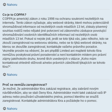
Nahoru
Co je to COPPA?
COPPA je americký zákon z roku 1998 na ochranu soukromí nezletilých na
internetu. Tento zákon vyžaduje, aby webové stránky, které mohou potenciálně
shromažďovat informace od nezletilých osob mladších 13 let, získaly písemný
souhlas rodičů nebo nějaké jiné potvrzení od zákonného zástupce povolující
shromažďování osobních identifikačních informací od nezletilých osob
mladších 13 let. Pokud si nejste jisti, jestli se toto týká vás, jako někoho, kdo se
zkouší zaregistrovat na webovou stránku, nebo se to týká webové stránky, na
kterou se zkoušíte zaregistrovat, kontaktujte vašeho právního poradce.
Vezměte prosím na vědomí, že ani phpBB Limited ani majitelé tohoto fóra
nemůžou poskytovat právní poradenství a není kontaktním místem pro právní
zájmy jakéhokoliv druhu, kromě těch uvedených v otázce „Koho mám
kontaktovat ohledně stížnosti a/nebo právních záležitostí týkajících se tohoto
fóra?“.
Nahoru
Proč se nemůžu zaregistrovat?
Je možné, že administrátor fóra zakázal registrace, aby zabránil novým
návštěvníkům, aby se stali členy fóra. Administrátor mohl také zakázat vaši IP
adresu nebo používání uživatelského jména, pomocí kterého se snažíš
zaregistrovat. Kontaktujte administrátora fóra a požádejte ho o pomoc.
Nahoru