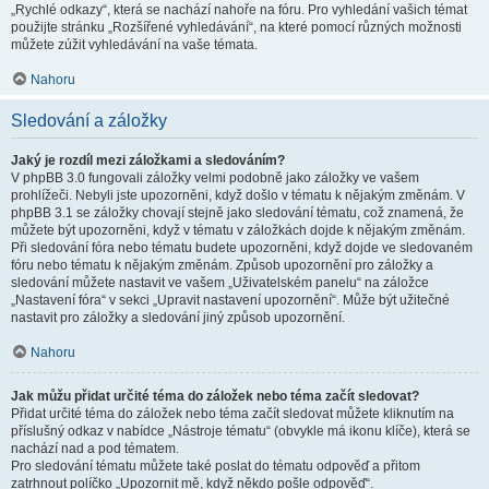
„Rychlé odkazy“, která se nachází nahoře na fóru. Pro vyhledání vašich témat
použijte stránku „Rozšířené vyhledávání“, na které pomocí různých možnosti
můžete zúžit vyhledávání na vaše témata.
Nahoru
Sledování a záložky
Jaký je rozdíl mezi záložkami a sledováním?
V phpBB 3.0 fungovali záložky velmi podobně jako záložky ve vašem
prohlížeči. Nebyli jste upozorněni, když došlo v tématu k nějakým změnám. V
phpBB 3.1 se záložky chovají stejně jako sledování tématu, což znamená, že
můžete být upozorněni, když v tématu v záložkách dojde k nějakým změnám.
Při sledování fóra nebo tématu budete upozorněni, když dojde ve sledovaném
fóru nebo tématu k nějakým změnám. Způsob upozornění pro záložky a
sledování můžete nastavit ve vašem „Uživatelském panelu“ na záložce
„Nastavení fóra“ v sekci „Upravit nastavení upozornění“. Může být užitečné
nastavit pro záložky a sledování jiný způsob upozornění.
Nahoru
Jak můžu přidat určité téma do záložek nebo téma začít sledovat?
Přidat určité téma do záložek nebo téma začít sledovat můžete kliknutím na
příslušný odkaz v nabídce „Nástroje tématu“ (obvykle má ikonu klíče), která se
nachází nad a pod tématem.
Pro sledování tématu můžete také poslat do tématu odpověď a přitom
zatrhnout políčko „Upozornit mě, když někdo pošle odpověď“.