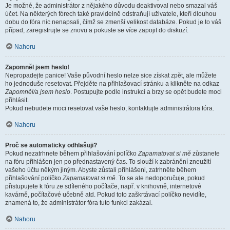
Je možné, že administrátor z nějakého důvodu deaktivoval nebo smazal váš
účet. Na některých fórech také pravidelně odstraňují uživatele, kteří dlouhou
dobu do fóra nic nenapsali, čímž se zmenší velikost databáze. Pokud je to váš
případ, zaregistrujte se znovu a pokuste se více zapojit do diskuzí.
Nahoru
Zapomněl jsem heslo!
Nepropadejte panice! Vaše původní heslo nelze sice získat zpět, ale můžete
ho jednoduše resetovat. Přejděte na přihlašovací stránku a klikněte na odkaz
Zapomněl/a jsem heslo
. Postupujte podle instrukcí a brzy se opět budete moci
přihlásit.
Pokud nebudete moci resetovat vaše heslo, kontaktujte administrátora fóra.
Nahoru
Proč se automaticky odhlašuji?
Pokud nezatrhnete během přihlašování políčko
Zapamatovat si mě
zůstanete
na fóru přihlášen jen po přednastavený čas. To slouží k zabránění zneužití
vašeho účtu někým jiným. Abyste zůstali přihlášeni, zatrhněte během
přihlašování políčko
Zapamatovat si mě
. To se ale nedoporučuje, pokud
přistupujete k fóru ze sdíleného počítače, např. v knihovně, internetové
kavárně, počítačové učebně atd. Pokud toto zaškrtávací políčko nevidíte,
znamená to, že administrátor fóra tuto funkci zakázal.
Nahoru