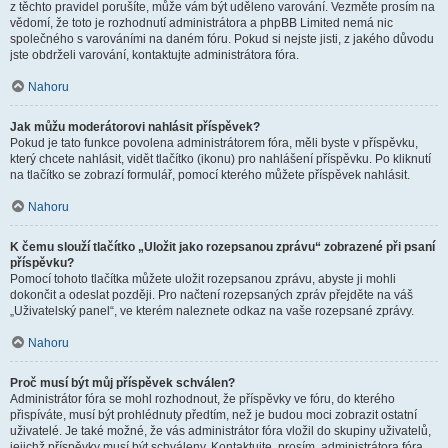
z těchto pravidel porušíte, může vám být uděleno varování. Vezměte prosím na
vědomí, že toto je rozhodnutí administrátora a phpBB Limited nemá nic
společného s varováními na daném fóru. Pokud si nejste jisti, z jakého důvodu
jste obdrželi varování, kontaktujte administrátora fóra.
Nahoru
Jak můžu moderátorovi nahlásit příspěvek?
Pokud je tato funkce povolena administrátorem fóra, měli byste v příspěvku,
který chcete nahlásit, vidět tlačítko (ikonu) pro nahlášení příspěvku. Po kliknutí
na tlačítko se zobrazí formulář, pomocí kterého můžete příspěvek nahlásit.
Nahoru
K čemu slouží tlačítko „Uložit jako rozepsanou zprávu“ zobrazené při psaní
příspěvku?
Pomocí tohoto tlačítka můžete uložit rozepsanou zprávu, abyste ji mohli
dokončit a odeslat později. Pro načtení rozepsaných zpráv přejděte na váš
„Uživatelský panel“, ve kterém naleznete odkaz na vaše rozepsané zprávy.
Nahoru
Proč musí být můj příspěvek schválen?
Administrátor fóra se mohl rozhodnout, že příspěvky ve fóru, do kterého
přispíváte, musí být prohlédnuty předtím, než je budou moci zobrazit ostatní
uživatelé. Je také možné, že vás administrátor fóra vložil do skupiny uživatelů,
jejichž příspěvky musí být schváleny. Kontaktujte, prosím, administrátora fóra