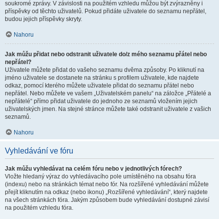
soukromé zprávy. V závislosti na použitém vzhledu můžou být zvýrazněny i
příspěvky od těchto uživatelů. Pokud přidáte uživatele do seznamu nepřátel,
budou jejich příspěvky skryty.
Nahoru
Jak můžu přidat nebo odstranit uživatele do/z mého seznamu přátel nebo
nepřátel?
Uživatele můžete přidat do vašeho seznamu dvěma způsoby. Po kliknutí na
jméno uživatele se dostanete na stránku s profilem uživatele, kde najdete
odkaz, pomocí kterého můžete uživatele přidat do seznamu přátel nebo
nepřátel. Nebo můžete ve vašem „Uživatelském panelu“ na záložce „Přátelé a
nepřátelé“ přímo přidat uživatele do jednoho ze seznamů vložením jejich
uživatelských jmen. Na stejné stránce můžete také odstranit uživatele z vašich
seznamů.
Nahoru
Vyhledávání ve fóru
Jak můžu vyhledávat na celém fóru nebo v jednotlivých fórech?
Vložte hledaný výraz do vyhledávacího pole umístěného na obsahu fóra
(indexu) nebo na stránkách témat nebo fór. Na rozšířené vyhledávání můžete
přejít kliknutím na odkaz (nebo ikonu) „Rozšířené vyhledávání“, který najdete
na všech stránkách fóra. Jakým způsobem bude vyhledávání dostupné závisí
na použitém vzhledu fóra.