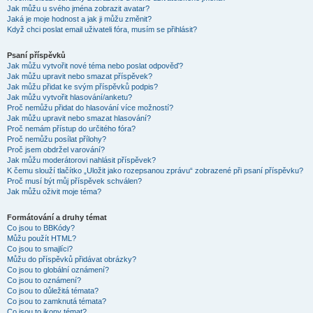
Jak můžu u svého jména zobrazit avatar?
Jaká je moje hodnost a jak ji můžu změnit?
Když chci poslat email uživateli fóra, musím se přihlásit?
Psaní příspěvků
Jak můžu vytvořit nové téma nebo poslat odpověď?
Jak můžu upravit nebo smazat příspěvek?
Jak můžu přidat ke svým příspěvků podpis?
Jak můžu vytvořit hlasování/anketu?
Proč nemůžu přidat do hlasování více možností?
Jak můžu upravit nebo smazat hlasování?
Proč nemám přístup do určitého fóra?
Proč nemůžu posílat přílohy?
Proč jsem obdržel varování?
Jak můžu moderátorovi nahlásit příspěvek?
K čemu slouží tlačítko „Uložit jako rozepsanou zprávu“ zobrazené při psaní příspěvku?
Proč musí být můj příspěvek schválen?
Jak můžu oživit moje téma?
Formátování a druhy témat
Co jsou to BBKódy?
Můžu použít HTML?
Co jsou to smajlíci?
Můžu do příspěvků přidávat obrázky?
Co jsou to globální oznámení?
Co jsou to oznámení?
Co jsou to důležitá témata?
Co jsou to zamknutá témata?
Co jsou to ikony témat?