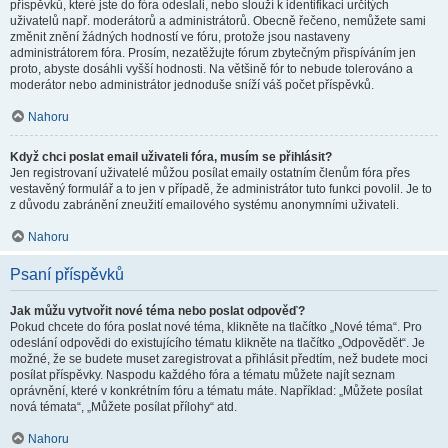
příspěvků, které jste do fóra odeslali, nebo slouží k identifikaci určitých
uživatelů např. moderátorů a administrátorů. Obecně řečeno, nemůžete sami
změnit znění žádných hodností ve fóru, protože jsou nastaveny
administrátorem fóra. Prosím, nezatěžujte fórum zbytečným přispíváním jen
proto, abyste dosáhli vyšší hodnosti. Na většině fór to nebude tolerováno a
moderátor nebo administrátor jednoduše sníží váš počet příspěvků.
Nahoru
Když chci poslat email uživateli fóra, musím se přihlásit?
Jen registrovaní uživatelé můžou posílat emaily ostatním členům fóra přes
vestavěný formulář a to jen v případě, že administrátor tuto funkci povolil. Je to
z důvodu zabránění zneužití emailového systému anonymními uživateli.
Nahoru
Psaní příspěvků
Jak můžu vytvořit nové téma nebo poslat odpověď?
Pokud chcete do fóra poslat nové téma, klikněte na tlačítko „Nové téma“. Pro
odeslání odpovědi do existujícího tématu klikněte na tlačítko „Odpovědět“. Je
možné, že se budete muset zaregistrovat a přihlásit předtím, než budete moci
posílat příspěvky. Naspodu každého fóra a tématu můžete najít seznam
oprávnění, které v konkrétním fóru a tématu máte. Například: „Můžete posílat
nová témata“, „Můžete posílat přílohy“ atd.
Nahoru