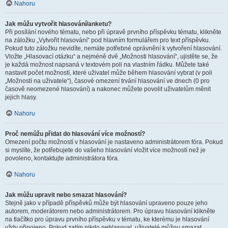
Nahoru
Jak můžu vytvořit hlasování/anketu?
Při posílání nového tématu, nebo při úpravě prvního příspěvku tématu, klikněte
na záložku „Vytvořit hlasování“ pod hlavním formulářem pro text příspěvku.
Pokud tuto záložku nevidíte, nemáte potřebné oprávnění k vytvoření hlasování.
Vložte „Hlasovací otázku“ a nejméně dvě „Možnosti hlasování“, ujistěte se, že
je každá možnost napsaná v textovém poli na vlastním řádku. Můžete také
nastavit počet možností, které uživatel může během hlasování vybrat (v poli
„Možností na uživatele“), časové omezení trvání hlasování ve dnech (0 pro
časově neomezené hlasování) a nakonec můžete povolit uživatelům měnit
jejich hlasy.
Nahoru
Proč nemůžu přidat do hlasování více možností?
Omezení počtu možností v hlasování je nastaveno administrátorem fóra. Pokud
si myslíte, že potřebujete do vašeho hlasování vložit více možností než je
povoleno, kontaktujte administrátora fóra.
Nahoru
Jak můžu upravit nebo smazat hlasování?
Stejně jako v případě příspěvků může být hlasování upraveno pouze jeho
autorem, moderátorem nebo administrátorem. Pro úpravu hlasování klikněte
na tlačítko pro úpravu prvního příspěvku v tématu, ke kterému je hlasování
vždy připojeno. Pokud zatím nikdo nehlasoval, uživatelé můžou smazat