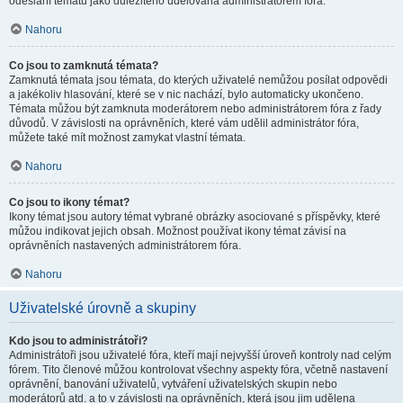
odeslání tématu jako důležitého udělována administrátorem fóra.
Nahoru
Co jsou to zamknutá témata?
Zamknutá témata jsou témata, do kterých uživatelé nemůžou posílat odpovědi
a jakékoliv hlasování, které se v nic nachází, bylo automaticky ukončeno.
Témata můžou být zamknuta moderátorem nebo administrátorem fóra z řady
důvodů. V závislosti na oprávněních, které vám udělil administrátor fóra,
můžete také mít možnost zamykat vlastní témata.
Nahoru
Co jsou to ikony témat?
Ikony témat jsou autory témat vybrané obrázky asociované s příspěvky, které
můžou indikovat jejich obsah. Možnost používat ikony témat závisí na
oprávněních nastavených administrátorem fóra.
Nahoru
Uživatelské úrovně a skupiny
Kdo jsou to administrátoři?
Administrátoři jsou uživatelé fóra, kteří mají nejvyšší úroveň kontroly nad celým
fórem. Tito členové můžou kontrolovat všechny aspekty fóra, včetně nastavení
oprávnění, banování uživatelů, vytváření uživatelských skupin nebo
moderátorů atd. a to v závislosti na oprávněních, která jsou jim udělena