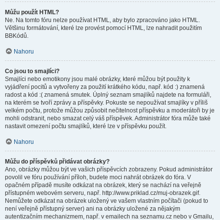
Můžu použít HTML?
Ne. Na tomto fóru nelze používat HTML, aby bylo zpracováno jako HTML.
Většinu formátování, které lze provést pomocí HTML, lze nahradit použitím
BBKódů.
Nahoru
Co jsou to smajlíci?
Smajlíci nebo emotikony jsou malé obrázky, které můžou být použity k
vyjádření pocitů a vytvořeny za použití krátkého kódu, např. kód :) znamená
radost a kód :( znamená smutek. Úplný seznam smajlíků najdete na formuláři,
na kterém se tvoří zprávy a příspěvky. Pokuste se nepoužívat smajlíky v příliš
velkém počtu, protože můžou způsobit nečitelnost příspěvku a moderátoři by je
mohli odstranit, nebo smazat celý váš příspěvek. Administrátor fóra může také
nastavit omezení počtu smajlíků, které lze v příspěvku použít.
Nahoru
Můžu do příspěvků přidávat obrázky?
Ano, obrázky můžou být ve vašich příspěvcích zobrazeny. Pokud administrátor
povolil ve fóru používání příloh, budete moci nahrát obrázek do fóra. V
opačném případě musíte odkázat na obrázek, který se nachází na veřejně
přístupném webovém serveru, např. http://www.priklad.cz/muj-obrazek.gif.
Nemůžete odkázat na obrázek uložený ve vašem vlastním počítači (pokud to
není veřejně přístupný server) ani na obrázky uložené za nějakým
autentizačním mechanizmem, např. v emailech na seznamu.cz nebo v Gmailu,