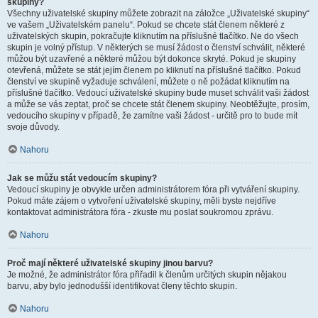
skupiny?
Všechny uživatelské skupiny můžete zobrazit na záložce „Uživatelské skupiny“
ve vašem „Uživatelském panelu“. Pokud se chcete stát členem některé z
uživatelských skupin, pokračujte kliknutím na příslušné tlačítko. Ne do všech
skupin je volný přístup. V některých se musí žádost o členství schválit, některé
můžou být uzavřené a některé můžou být dokonce skryté. Pokud je skupiny
otevřená, můžete se stát jejím členem po kliknutí na příslušné tlačítko. Pokud
členství ve skupině vyžaduje schválení, můžete o ně požádat kliknutím na
příslušné tlačítko. Vedoucí uživatelské skupiny bude muset schválit vaši žádost
a může se vás zeptat, proč se chcete stát členem skupiny. Neobtěžujte, prosím,
vedoucího skupiny v případě, že zamítne vaši žádost - určitě pro to bude mít
svoje důvody.
Nahoru
Jak se můžu stát vedoucím skupiny?
Vedoucí skupiny je obvykle určen administrátorem fóra při vytváření skupiny.
Pokud máte zájem o vytvoření uživatelské skupiny, měli byste nejdříve
kontaktovat administrátora fóra - zkuste mu poslat soukromou zprávu.
Nahoru
Proč mají některé uživatelské skupiny jinou barvu?
Je možné, že administrátor fóra přiřadil k členům určitých skupin nějakou
barvu, aby bylo jednodušší identifikovat členy těchto skupin.
Nahoru