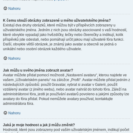
Nahoru
K čemu slouží obrázky zobrazené u mého uživatelského jména?
Existují dva druhy obrázků, které můžou být v příspěvcích zobrazeny u
uživatelského jména. Jedním z nich jsou obrázky asociované s vaší hodností,
které obvykle vypadají jako hvězdičky, tečky nebo čtverečky a indikují, kolik
příspěvků jste odeslali, nebo pomáhají určit jakou mají uživatelé fóra funkci.
Další, obvykle větší obrázek, je známý jako avatar a obecně se jedná o
unikátní nebo osobní obrázek každého uživatele.
Nahoru
Jak můžu u svého jména zobrazit avatar?
Avatar můžete přidat pomocí možnosti „Nastavení avataru“, kterou najdete ve
vašem „Uživatelském panelu“ na záložce „Profil“. Avatar můžete přidat jedním z
následujících způsobů: použít Gravatar, vybrat si avatar v Galerii, použít
vzdálený avatar (z jiného webu), nebo avatar nahrát do tohoto fóra. Záleží na
administrátorovi fóra, jestli je používání avatarů povoleno a jakými způsoby lze
avatary do fóra přidat. Pokud nemůžete avatary používat, kontaktujte
administrátora fóra.
Nahoru
Jaká je moje hodnost a jak ji můžu změnit?
Hodnosti, které jsou zobrazeny pod vaším uživatelským jménem, indikují počet