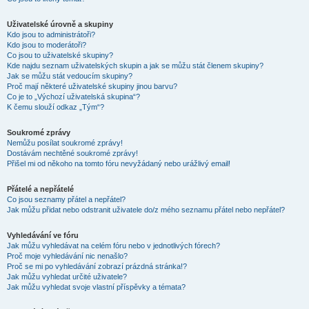
Uživatelské úrovně a skupiny
Kdo jsou to administrátoři?
Kdo jsou to moderátoři?
Co jsou to uživatelské skupiny?
Kde najdu seznam uživatelských skupin a jak se můžu stát členem skupiny?
Jak se můžu stát vedoucím skupiny?
Proč mají některé uživatelské skupiny jinou barvu?
Co je to „Výchozí uživatelská skupina“?
K čemu slouží odkaz „Tým“?
Soukromé zprávy
Nemůžu posílat soukromé zprávy!
Dostávám nechtěné soukromé zprávy!
Přišel mi od někoho na tomto fóru nevyžádaný nebo urážlivý email!
Přátelé a nepřátelé
Co jsou seznamy přátel a nepřátel?
Jak můžu přidat nebo odstranit uživatele do/z mého seznamu přátel nebo nepřátel?
Vyhledávání ve fóru
Jak můžu vyhledávat na celém fóru nebo v jednotlivých fórech?
Proč moje vyhledávání nic nenašlo?
Proč se mi po vyhledávání zobrazí prázdná stránka!?
Jak můžu vyhledat určité uživatele?
Jak můžu vyhledat svoje vlastní příspěvky a témata?