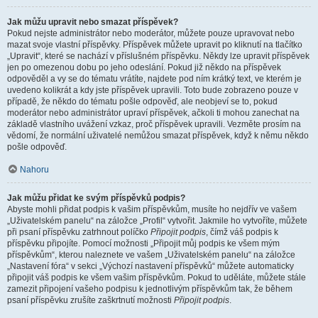
Jak můžu upravit nebo smazat příspěvek?
Pokud nejste administrátor nebo moderátor, můžete pouze upravovat nebo
mazat svoje vlastní příspěvky. Příspěvek můžete upravit po kliknutí na tlačítko
„Upravit“, které se nachází v příslušném příspěvku. Někdy lze upravit příspěvek
jen po omezenou dobu po jeho odeslání. Pokud již někdo na příspěvek
odpověděl a vy se do tématu vrátíte, najdete pod ním krátký text, ve kterém je
uvedeno kolikrát a kdy jste příspěvek upravili. Toto bude zobrazeno pouze v
případě, že někdo do tématu pošle odpověď, ale neobjeví se to, pokud
moderátor nebo administrátor upraví příspěvek, ačkoli ti mohou zanechat na
základě vlastního uvážení vzkaz, proč příspěvek upravili. Vezměte prosím na
vědomí, že normální uživatelé nemůžou smazat příspěvek, když k němu někdo
pošle odpověď.
Nahoru
Jak můžu přidat ke svým příspěvků podpis?
Abyste mohli přidat podpis k vašim příspěvkům, musíte ho nejdřív ve vašem
„Uživatelském panelu“ na záložce „Profil“ vytvořit. Jakmile ho vytvoříte, můžete
při psaní příspěvku zatrhnout políčko
Připojit podpis
, čímž váš podpis k
příspěvku připojíte. Pomocí možnosti „Připojit můj podpis ke všem mým
příspěvkům“, kterou naleznete ve vašem „Uživatelském panelu“ na záložce
„Nastavení fóra“ v sekci „Výchozí nastavení příspěvků“ můžete automaticky
připojit váš podpis ke všem vašim příspěvkům. Pokud to uděláte, můžete stále
zamezit připojení vašeho podpisu k jednotlivým příspěvkům tak, že během
psaní příspěvku zrušíte zaškrtnutí možnosti
Připojit podpis
.