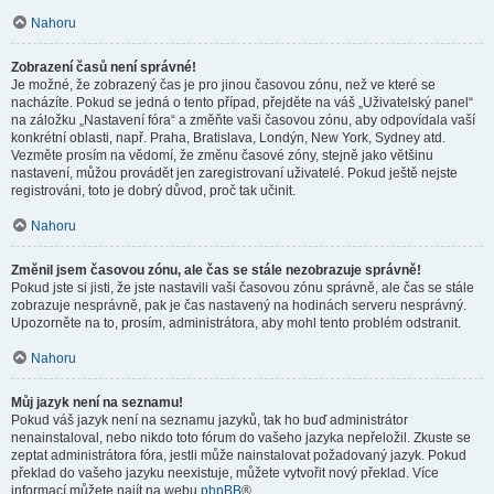
Nahoru
Zobrazení časů není správné!
Je možné, že zobrazený čas je pro jinou časovou zónu, než ve které se
nacházíte. Pokud se jedná o tento případ, přejděte na váš „Uživatelský panel“
na záložku „Nastavení fóra“ a změňte vaši časovou zónu, aby odpovídala vaší
konkrétní oblasti, např. Praha, Bratislava, Londýn, New York, Sydney atd.
Vezměte prosím na vědomí, že změnu časové zóny, stejně jako většinu
nastavení, můžou provádět jen zaregistrovaní uživatelé. Pokud ještě nejste
registrováni, toto je dobrý důvod, proč tak učinit.
Nahoru
Změnil jsem časovou zónu, ale čas se stále nezobrazuje správně!
Pokud jste si jisti, že jste nastavili vaši časovou zónu správně, ale čas se stále
zobrazuje nesprávně, pak je čas nastavený na hodinách serveru nesprávný.
Upozorněte na to, prosím, administrátora, aby mohl tento problém odstranit.
Nahoru
Můj jazyk není na seznamu!
Pokud váš jazyk není na seznamu jazyků, tak ho buď administrátor
nenainstaloval, nebo nikdo toto fórum do vašeho jazyka nepřeložil. Zkuste se
zeptat administrátora fóra, jestli může nainstalovat požadovaný jazyk. Pokud
překlad do vašeho jazyku neexistuje, můžete vytvořit nový překlad. Více
informací můžete najít na webu
phpBB
®.