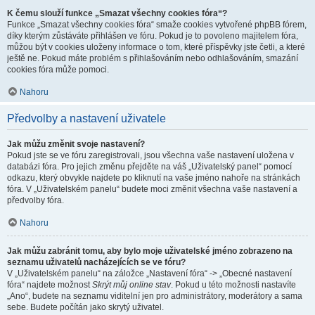
K čemu slouží funkce „Smazat všechny cookies fóra“?
Funkce „Smazat všechny cookies fóra“ smaže cookies vytvořené phpBB fórem,
díky kterým zůstáváte přihlášen ve fóru. Pokud je to povoleno majitelem fóra,
můžou být v cookies uloženy informace o tom, které příspěvky jste četli, a které
ještě ne. Pokud máte problém s přihlašováním nebo odhlašováním, smazání
cookies fóra může pomoci.
Nahoru
Předvolby a nastavení uživatele
Jak můžu změnit svoje nastavení?
Pokud jste se ve fóru zaregistrovali, jsou všechna vaše nastavení uložena v
databázi fóra. Pro jejich změnu přejděte na váš „Uživatelský panel“ pomocí
odkazu, který obvykle najdete po kliknutí na vaše jméno nahoře na stránkách
fóra. V „Uživatelském panelu“ budete moci změnit všechna vaše nastavení a
předvolby fóra.
Nahoru
Jak můžu zabránit tomu, aby bylo moje uživatelské jméno zobrazeno na
seznamu uživatelů nacházejících se ve fóru?
V „Uživatelském panelu“ na záložce „Nastavení fóra“ -> „Obecné nastavení
fóra“ najdete možnost
Skrýt můj online stav
. Pokud u této možnosti nastavíte
„Ano“, budete na seznamu viditelní jen pro administrátory, moderátory a sama
sebe. Budete počítán jako skrytý uživatel.