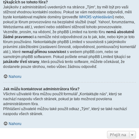
týkajících se tohoto fóra?
Jakýkoliv z administrátorů uvedených na stránce „Tým“, by měl být pro vaši
stížnost vhodnou kontaktní osobou. Pokud se vám nedostane odpovědi, měli
byste kontaktovat majitele domény (proveďte
WHOIS vyhledávání
) nebo,
pokud je fórum provozováno na bezplatné službě (např. Yahoo!, forumzdarma,
Webzdarma atd.), vedení nebo oddělení stížností tohoto provozovatele.
Vezměte, prosím, na vědomí, že phpBB Limited na tomto fóru
nemá absolutně
žádné pravomoci
a nemůže nést odpovědnost za to jak, kde, nebo kým je toto
fórum používáno. Nekontaktujte phpBB Limited v souvislosti s jakýmikoliv
právními záležitostmi (zastavení činnosti, odpovědnost, pomlouvačný komentář
atd.), které
nemají přímou souvislost
s webem phpBB.com, nebo se
samotným phpBB softwarem. Pokud pošlete email phpBB Limited týkající se
jakákoliv třetí strany
, která používá tento software, můžete očekávat, že
dostanete pouze strohou, nebo vůbec žádnou odpověď.
Nahoru
Jak můžu kontaktovat administrátora fóra?
Všichni uživatelé fóra můžou použít formulář „Kontaktujte nás“, který se
nachází naspodu všech stránek, pokud je tato možnost povolena
administrátorem fóra.
Přihlášení uživatelé můžou také použít odkaz „Tým“, který se také nachází
naspodu všech stránek.
Nahoru
Přejít na