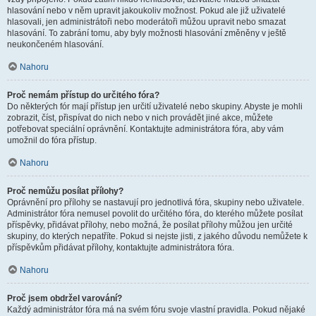
hlasování nebo v něm upravit jakoukoliv možnost. Pokud ale již uživatelé
hlasovali, jen administrátoři nebo moderátoři můžou upravit nebo smazat
hlasování. To zabrání tomu, aby byly možnosti hlasování změněny v ještě
neukončeném hlasování.
Nahoru
Proč nemám přístup do určitého fóra?
Do některých fór mají přístup jen určití uživatelé nebo skupiny. Abyste je mohli
zobrazit, číst, přispívat do nich nebo v nich provádět jiné akce, můžete
potřebovat speciální oprávnění. Kontaktujte administrátora fóra, aby vám
umožnil do fóra přístup.
Nahoru
Proč nemůžu posílat přílohy?
Oprávnění pro přílohy se nastavují pro jednotlivá fóra, skupiny nebo uživatele.
Administrátor fóra nemusel povolit do určitého fóra, do kterého můžete posílat
příspěvky, přidávat přílohy, nebo možná, že posílat přílohy můžou jen určité
skupiny, do kterých nepatříte. Pokud si nejste jisti, z jakého důvodu nemůžete k
příspěvkům přidávat přílohy, kontaktujte administrátora fóra.
Nahoru
Proč jsem obdržel varování?
Každý administrátor fóra má na svém fóru svoje vlastní pravidla. Pokud nějaké