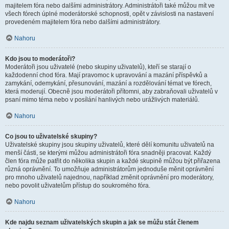
majitelem fóra nebo dalšími administrátory. Administrátoři také můžou mít ve
všech fórech úplné moderátorské schopnosti, opět v závislosti na nastavení
provedeném majitelem fóra nebo dalšími administrátory.
Nahoru
Kdo jsou to moderátoři?
Moderátoři jsou uživatelé (nebo skupiny uživatelů), kteří se starají o
každodenní chod fóra. Mají pravomoc k upravování a mazání příspěvků a
zamykání, odemykání, přesunování, mazání a rozdělování témat ve fórech,
která moderují. Obecně jsou moderátoři přítomni, aby zabraňovali uživatelů v
psaní mimo téma nebo v posílání hanlivých nebo urážlivých materiálů.
Nahoru
Co jsou to uživatelské skupiny?
Uživatelské skupiny jsou skupiny uživatelů, které dělí komunitu uživatelů na
menší části, se kterými můžou administrátoři fóra snadněji pracovat. Každý
člen fóra může patřit do několika skupin a každé skupině můžou být přiřazena
různá oprávnění. To umožňuje administrátorům jednoduše měnit oprávnění
pro mnoho uživatelů najednou, například změnit oprávnění pro moderátory,
nebo povolit uživatelům přístup do soukromého fóra.
Nahoru
Kde najdu seznam uživatelských skupin a jak se můžu stát členem