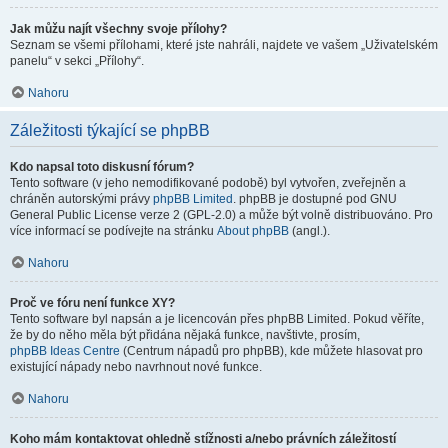
Jak můžu najít všechny svoje přílohy?
Seznam se všemi přílohami, které jste nahráli, najdete ve vašem „Uživatelském
panelu“ v sekci „Přílohy“.
Nahoru
Záležitosti týkající se phpBB
Kdo napsal toto diskusní fórum?
Tento software (v jeho nemodifikované podobě) byl vytvořen, zveřejněn a
chráněn autorskými právy
phpBB Limited
. phpBB je dostupné pod GNU
General Public License verze 2 (GPL-2.0) a může být volně distribuováno. Pro
více informací se podívejte na stránku
About phpBB
(angl.).
Nahoru
Proč ve fóru není funkce XY?
Tento software byl napsán a je licencován přes phpBB Limited. Pokud věříte,
že by do něho měla být přidána nějaká funkce, navštivte, prosím,
phpBB Ideas Centre
(Centrum nápadů pro phpBB), kde můžete hlasovat pro
existující nápady nebo navrhnout nové funkce.
Nahoru
Koho mám kontaktovat ohledně stížnosti a/nebo právních záležitostí