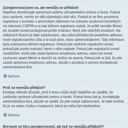
Zaregistroval jsem se, ale nemůžu se přihlásit!
Nejdříve zkontrolujte správnost vašeho uživatelského jména a hesla. Pokud
jsou správné, mohly se stát následující dvě věci. Pokud je ve fóru povolena
registrace v souladu s americkým zákonem na ochranu soukromí nezletilých
na internetu COPPA a vy jste během registrace zadali, že ještě nemáte třináct
let, budete muset postupovat podle instrukcí, které jste obdrželi emailem. Na
některých fórech je také vyžadováno, aby před přihlášením proběhla aktivace
nově registrovaného účtu a to buď vámi, nebo administrátorem. Tato informace
byla zobrazena během registrace. Pokud jste obdrželi registrační email,
pokračujte podle instrukcí, které v něm najdete. Pokud jste registrační email
neobdrželi, mohli jste zadat špatnou emailovou adresu, nebo byl email
zachycen spam filtrem a skončil ve složce se spamy. Pokud jste si jistí, že jste
zadali správnou emailovou adresu, zkuste s prosbou o pomoc kontaktovat
administrátora fóra.
Nahoru
Proč se nemůžu přihlásit?
Existuje několik důvodů, proč k tomu může dojít. Nejdříve se ujistěte, že
zadáváte správné uživatelské jméno a heslo. Pokud tomu tak je, kontaktujte
administrátora fóra, abyste se ujistili, že jste nebyli zabanováni. Je také možné,
že je na webu chyba v nastavení, která by měla být odstraněna.
Nahoru
Byl jsem ve fóru zaregistrovaný, ale teď se nemůžu přihlásit?!