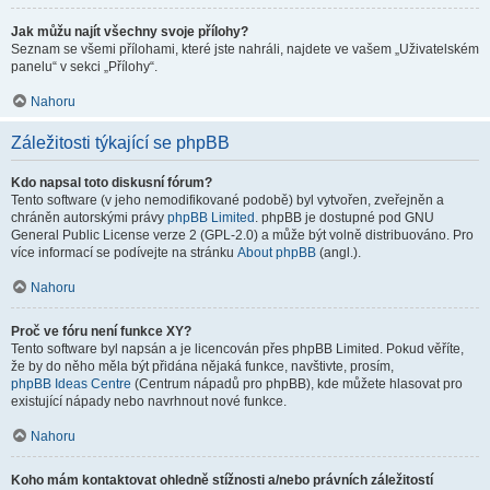
Jak můžu najít všechny svoje přílohy?
Seznam se všemi přílohami, které jste nahráli, najdete ve vašem „Uživatelském
panelu“ v sekci „Přílohy“.
Nahoru
Záležitosti týkající se phpBB
Kdo napsal toto diskusní fórum?
Tento software (v jeho nemodifikované podobě) byl vytvořen, zveřejněn a
chráněn autorskými právy
phpBB Limited
. phpBB je dostupné pod GNU
General Public License verze 2 (GPL-2.0) a může být volně distribuováno. Pro
více informací se podívejte na stránku
About phpBB
(angl.).
Nahoru
Proč ve fóru není funkce XY?
Tento software byl napsán a je licencován přes phpBB Limited. Pokud věříte,
že by do něho měla být přidána nějaká funkce, navštivte, prosím,
phpBB Ideas Centre
(Centrum nápadů pro phpBB), kde můžete hlasovat pro
existující nápady nebo navrhnout nové funkce.
Nahoru
Koho mám kontaktovat ohledně stížnosti a/nebo právních záležitostí