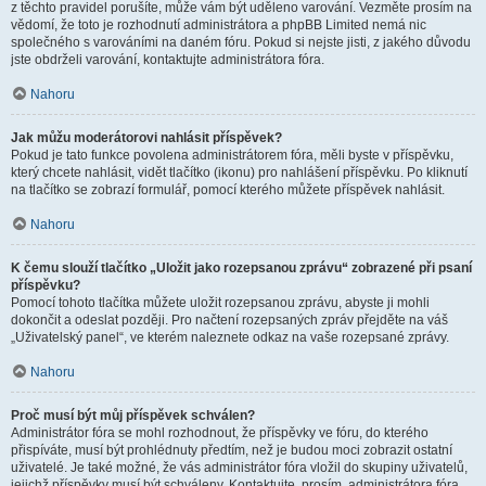
z těchto pravidel porušíte, může vám být uděleno varování. Vezměte prosím na
vědomí, že toto je rozhodnutí administrátora a phpBB Limited nemá nic
společného s varováními na daném fóru. Pokud si nejste jisti, z jakého důvodu
jste obdrželi varování, kontaktujte administrátora fóra.
Nahoru
Jak můžu moderátorovi nahlásit příspěvek?
Pokud je tato funkce povolena administrátorem fóra, měli byste v příspěvku,
který chcete nahlásit, vidět tlačítko (ikonu) pro nahlášení příspěvku. Po kliknutí
na tlačítko se zobrazí formulář, pomocí kterého můžete příspěvek nahlásit.
Nahoru
K čemu slouží tlačítko „Uložit jako rozepsanou zprávu“ zobrazené při psaní
příspěvku?
Pomocí tohoto tlačítka můžete uložit rozepsanou zprávu, abyste ji mohli
dokončit a odeslat později. Pro načtení rozepsaných zpráv přejděte na váš
„Uživatelský panel“, ve kterém naleznete odkaz na vaše rozepsané zprávy.
Nahoru
Proč musí být můj příspěvek schválen?
Administrátor fóra se mohl rozhodnout, že příspěvky ve fóru, do kterého
přispíváte, musí být prohlédnuty předtím, než je budou moci zobrazit ostatní
uživatelé. Je také možné, že vás administrátor fóra vložil do skupiny uživatelů,
jejichž příspěvky musí být schváleny. Kontaktujte, prosím, administrátora fóra