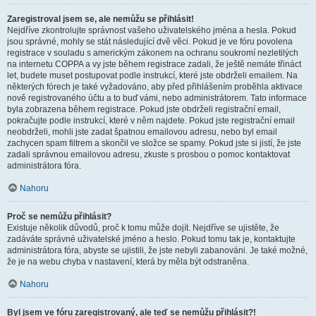
Zaregistroval jsem se, ale nemůžu se přihlásit!
Nejdříve zkontrolujte správnost vašeho uživatelského jména a hesla. Pokud
jsou správné, mohly se stát následující dvě věci. Pokud je ve fóru povolena
registrace v souladu s americkým zákonem na ochranu soukromí nezletilých
na internetu COPPA a vy jste během registrace zadali, že ještě nemáte třináct
let, budete muset postupovat podle instrukcí, které jste obdrželi emailem. Na
některých fórech je také vyžadováno, aby před přihlášením proběhla aktivace
nově registrovaného účtu a to buď vámi, nebo administrátorem. Tato informace
byla zobrazena během registrace. Pokud jste obdrželi registrační email,
pokračujte podle instrukcí, které v něm najdete. Pokud jste registrační email
neobdrželi, mohli jste zadat špatnou emailovou adresu, nebo byl email
zachycen spam filtrem a skončil ve složce se spamy. Pokud jste si jistí, že jste
zadali správnou emailovou adresu, zkuste s prosbou o pomoc kontaktovat
administrátora fóra.
Nahoru
Proč se nemůžu přihlásit?
Existuje několik důvodů, proč k tomu může dojít. Nejdříve se ujistěte, že
zadáváte správné uživatelské jméno a heslo. Pokud tomu tak je, kontaktujte
administrátora fóra, abyste se ujistili, že jste nebyli zabanováni. Je také možné,
že je na webu chyba v nastavení, která by měla být odstraněna.
Nahoru
Byl jsem ve fóru zaregistrovaný, ale teď se nemůžu přihlásit?!