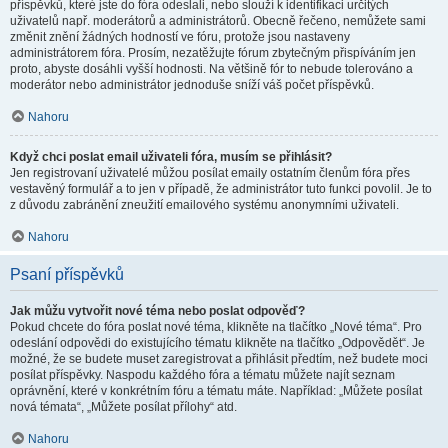
příspěvků, které jste do fóra odeslali, nebo slouží k identifikaci určitých
uživatelů např. moderátorů a administrátorů. Obecně řečeno, nemůžete sami
změnit znění žádných hodností ve fóru, protože jsou nastaveny
administrátorem fóra. Prosím, nezatěžujte fórum zbytečným přispíváním jen
proto, abyste dosáhli vyšší hodnosti. Na většině fór to nebude tolerováno a
moderátor nebo administrátor jednoduše sníží váš počet příspěvků.
Nahoru
Když chci poslat email uživateli fóra, musím se přihlásit?
Jen registrovaní uživatelé můžou posílat emaily ostatním členům fóra přes
vestavěný formulář a to jen v případě, že administrátor tuto funkci povolil. Je to
z důvodu zabránění zneužití emailového systému anonymními uživateli.
Nahoru
Psaní příspěvků
Jak můžu vytvořit nové téma nebo poslat odpověď?
Pokud chcete do fóra poslat nové téma, klikněte na tlačítko „Nové téma“. Pro
odeslání odpovědi do existujícího tématu klikněte na tlačítko „Odpovědět“. Je
možné, že se budete muset zaregistrovat a přihlásit předtím, než budete moci
posílat příspěvky. Naspodu každého fóra a tématu můžete najít seznam
oprávnění, které v konkrétním fóru a tématu máte. Například: „Můžete posílat
nová témata“, „Můžete posílat přílohy“ atd.
Nahoru