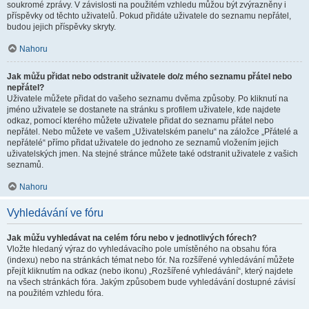
soukromé zprávy. V závislosti na použitém vzhledu můžou být zvýrazněny i
příspěvky od těchto uživatelů. Pokud přidáte uživatele do seznamu nepřátel,
budou jejich příspěvky skryty.
Nahoru
Jak můžu přidat nebo odstranit uživatele do/z mého seznamu přátel nebo
nepřátel?
Uživatele můžete přidat do vašeho seznamu dvěma způsoby. Po kliknutí na
jméno uživatele se dostanete na stránku s profilem uživatele, kde najdete
odkaz, pomocí kterého můžete uživatele přidat do seznamu přátel nebo
nepřátel. Nebo můžete ve vašem „Uživatelském panelu“ na záložce „Přátelé a
nepřátelé“ přímo přidat uživatele do jednoho ze seznamů vložením jejich
uživatelských jmen. Na stejné stránce můžete také odstranit uživatele z vašich
seznamů.
Nahoru
Vyhledávání ve fóru
Jak můžu vyhledávat na celém fóru nebo v jednotlivých fórech?
Vložte hledaný výraz do vyhledávacího pole umístěného na obsahu fóra
(indexu) nebo na stránkách témat nebo fór. Na rozšířené vyhledávání můžete
přejít kliknutím na odkaz (nebo ikonu) „Rozšířené vyhledávání“, který najdete
na všech stránkách fóra. Jakým způsobem bude vyhledávání dostupné závisí
na použitém vzhledu fóra.