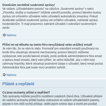
Dostávám nechtěné soukromé zprávy!
Ve vašem „Uživatelském panelu“ na záložce „Soukromé zprávy“ v sekci
„Pravidla, složky a nastavení“ můžete vytvořit pravidlo, pomocí kterého budou
zprávy od určeného uživatele nebo uživatelů automaticky smazány. Pokud
dostáváte urážlivé soukromé zprávy od určitého uživatele, nahlaste zprávy
moderátorům. Ti mají pravomoc zabránit uživateli v odesílání soukromých
zpráv.
Nahoru
Přišel mi od někoho na tomto fóru nevyžádaný nebo urážlivý email!
Je nám líto, že se vám to stalo. Formulář pro odesílání emailů používaný na
tomto fóru obsahuje obranné mechanismy, pomocí kterých můžeme
vystopovat, kdo posílá takové emaily, proto pošlete administrátorovi fóra email
s úplnou kopií emailu, který vám přišel. Je velmi důležité, aby v něm byly
zahrnuty hlavičky, které obsahují podrobné údaje o uživateli, který email poslal.
Administrátor fóra pak bude moci problém vyřešit.
Nahoru
Přátelé a nepřátelé
Co jsou seznamy přátel a nepřátel?
Tyto seznamy můžete použít k rozdělení ostatních členů fóra. Uživatelé přidáni
do vašeho seznamu přátel budou zobrazeni ve vašem uživatelském panelu,
abyste k nim měli rychlý přístup, viděli jejich online stav a mohli jim posílat