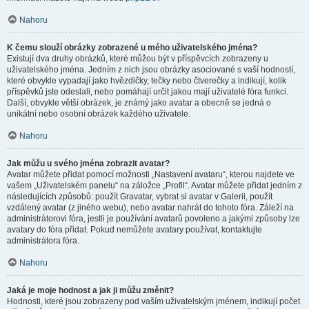
Nahoru
K čemu slouží obrázky zobrazené u mého uživatelského jména?
Existují dva druhy obrázků, které můžou být v příspěvcích zobrazeny u
uživatelského jména. Jedním z nich jsou obrázky asociované s vaší hodností,
které obvykle vypadají jako hvězdičky, tečky nebo čtverečky a indikují, kolik
příspěvků jste odeslali, nebo pomáhají určit jakou mají uživatelé fóra funkci.
Další, obvykle větší obrázek, je známý jako avatar a obecně se jedná o
unikátní nebo osobní obrázek každého uživatele.
Nahoru
Jak můžu u svého jména zobrazit avatar?
Avatar můžete přidat pomocí možnosti „Nastavení avataru“, kterou najdete ve
vašem „Uživatelském panelu“ na záložce „Profil“. Avatar můžete přidat jedním z
následujících způsobů: použít Gravatar, vybrat si avatar v Galerii, použít
vzdálený avatar (z jiného webu), nebo avatar nahrát do tohoto fóra. Záleží na
administrátorovi fóra, jestli je používání avatarů povoleno a jakými způsoby lze
avatary do fóra přidat. Pokud nemůžete avatary používat, kontaktujte
administrátora fóra.
Nahoru
Jaká je moje hodnost a jak ji můžu změnit?
Hodnosti, které jsou zobrazeny pod vaším uživatelským jménem, indikují počet