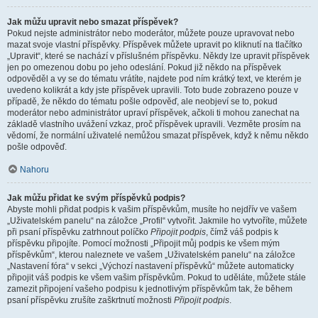
Jak můžu upravit nebo smazat příspěvek?
Pokud nejste administrátor nebo moderátor, můžete pouze upravovat nebo
mazat svoje vlastní příspěvky. Příspěvek můžete upravit po kliknutí na tlačítko
„Upravit“, které se nachází v příslušném příspěvku. Někdy lze upravit příspěvek
jen po omezenou dobu po jeho odeslání. Pokud již někdo na příspěvek
odpověděl a vy se do tématu vrátíte, najdete pod ním krátký text, ve kterém je
uvedeno kolikrát a kdy jste příspěvek upravili. Toto bude zobrazeno pouze v
případě, že někdo do tématu pošle odpověď, ale neobjeví se to, pokud
moderátor nebo administrátor upraví příspěvek, ačkoli ti mohou zanechat na
základě vlastního uvážení vzkaz, proč příspěvek upravili. Vezměte prosím na
vědomí, že normální uživatelé nemůžou smazat příspěvek, když k němu někdo
pošle odpověď.
Nahoru
Jak můžu přidat ke svým příspěvků podpis?
Abyste mohli přidat podpis k vašim příspěvkům, musíte ho nejdřív ve vašem
„Uživatelském panelu“ na záložce „Profil“ vytvořit. Jakmile ho vytvoříte, můžete
při psaní příspěvku zatrhnout políčko
Připojit podpis
, čímž váš podpis k
příspěvku připojíte. Pomocí možnosti „Připojit můj podpis ke všem mým
příspěvkům“, kterou naleznete ve vašem „Uživatelském panelu“ na záložce
„Nastavení fóra“ v sekci „Výchozí nastavení příspěvků“ můžete automaticky
připojit váš podpis ke všem vašim příspěvkům. Pokud to uděláte, můžete stále
zamezit připojení vašeho podpisu k jednotlivým příspěvkům tak, že během
psaní příspěvku zrušíte zaškrtnutí možnosti
Připojit podpis
.