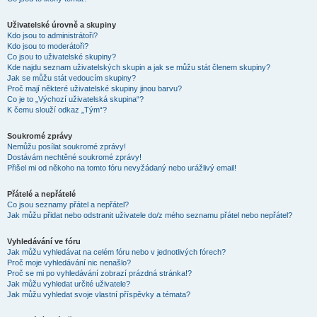
Uživatelské úrovně a skupiny
Kdo jsou to administrátoři?
Kdo jsou to moderátoři?
Co jsou to uživatelské skupiny?
Kde najdu seznam uživatelských skupin a jak se můžu stát členem skupiny?
Jak se můžu stát vedoucím skupiny?
Proč mají některé uživatelské skupiny jinou barvu?
Co je to „Výchozí uživatelská skupina“?
K čemu slouží odkaz „Tým“?
Soukromé zprávy
Nemůžu posílat soukromé zprávy!
Dostávám nechtěné soukromé zprávy!
Přišel mi od někoho na tomto fóru nevyžádaný nebo urážlivý email!
Přátelé a nepřátelé
Co jsou seznamy přátel a nepřátel?
Jak můžu přidat nebo odstranit uživatele do/z mého seznamu přátel nebo nepřátel?
Vyhledávání ve fóru
Jak můžu vyhledávat na celém fóru nebo v jednotlivých fórech?
Proč moje vyhledávání nic nenašlo?
Proč se mi po vyhledávání zobrazí prázdná stránka!?
Jak můžu vyhledat určité uživatele?
Jak můžu vyhledat svoje vlastní příspěvky a témata?