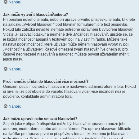
Nahoru
Jak můžu vytvořit hlasování/anketu?
Při posílání nového tématu, nebo při úpravě prvního příspěvku tématu, klikněte
na záložku „Vytvořit hlasování“ pod hlavním formulářem pro text příspěvku.
Pokud tuto záložku nevidíte, nemáte potřebné oprávnění k vytvoření hlasování.
Vložte „Hlasovací otázku“ a nejméně dvě „Možnosti hlasování“, ujistěte se, že
je každá možnost napsaná v textovém poli na vlastním řádku. Můžete také
nastavit počet možností, které uživatel může během hlasování vybrat (v poli
„Možností na uživatele“), časové omezení trvání hlasování ve dnech (0 pro
časově neomezené hlasování) a nakonec můžete povolit uživatelům měnit
jejich hlasy.
Nahoru
Proč nemůžu přidat do hlasování více možností?
Omezení počtu možností v hlasování je nastaveno administrátorem fóra. Pokud
si myslíte, že potřebujete do vašeho hlasování vložit více možností než je
povoleno, kontaktujte administrátora fóra.
Nahoru
Jak můžu upravit nebo smazat hlasování?
Stejně jako v případě příspěvků může být hlasování upraveno pouze jeho
autorem, moderátorem nebo administrátorem. Pro úpravu hlasování klikněte
na tlačítko pro úpravu prvního příspěvku v tématu, ke kterému je hlasování
vždy připojeno. Pokud zatím nikdo nehlasoval, uživatelé můžou smazat