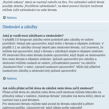
„Rychlé odkazy“, která se nachází nahoře na fóru. Pro vyhledání vašich témat
použijte stránku „Rozšířené vyhledávání“, na které pomocí různých možnosti
můžete zúžit vyhledávání na vaše témata.
Nahoru
Sledování a záložky
Jaký je rozdíl mezi záložkami a sledováním?
V phpBB 3.0 fungovali záložky velmi podobně jako záložky ve vašem
prohlížeči. Nebyli jste upozorněni, když došlo v tématu k nějakým změnám. V
phpBB 3.1 se záložky chovají stejně jako sledování tématu, což znamená, že
můžete být upozorněni, když v tématu v záložkách dojde k nějakým změnám.
Při sledování fóra nebo tématu budete upozorněni, když dojde ve sledovaném
fóru nebo tématu k nějakým změnám. Způsob upozornění pro záložky a
sledování můžete nastavit ve vašem „Uživatelském panelu“ na záložce
„Nastavení fóra“ v sekci „Upravit nastavení upozornění“. Může být užitečné
nastavit pro záložky a sledování jiný způsob upozornění.
Nahoru
Jak můžu přidat určité téma do záložek nebo téma začít sledovat?
Přidat určité téma do záložek nebo téma začít sledovat můžete kliknutím na
příslušný odkaz v nabídce „Nástroje tématu“ (obvykle má ikonu klíče), která se
nachází nad a pod tématem.
Pro sledování tématu můžete také poslat do tématu odpověď a přitom
zatrhnout políčko „Upozornit mě, když někdo pošle odpověď“.