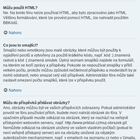
Můžu použít HTML?
Ne. Na tomto fóru nelze používat HTML, aby bylo zpracováno jako HTML.
Většinu formátování, které lze provést pomocí HTML, lze nahradit použitím
BBKódů.
Nahoru
Co jsou to smajlíci?
Smajlíci nebo emotikony jsou malé obrázky, které můžou být použity k
vyjádření pocitů a vytvořeny za použití krátkého kódu, např. kód :) znamená
radost a kód :( znamená smutek. Úplný seznam smajlíků najdete na formuláři,
na kterém se tvoří zprávy a příspěvky. Pokuste se nepoužívat smajlíky v příliš
velkém počtu, protože můžou způsobit nečitelnost příspěvku a moderátoři by je
mohli odstranit, nebo smazat celý váš příspěvek. Administrátor fóra může také
nastavit omezení počtu smajlíků, které lze v příspěvku použít.
Nahoru
Můžu do příspěvků přidávat obrázky?
Ano, obrázky můžou být ve vašich příspěvcích zobrazeny. Pokud administrátor
povolil ve fóru používání příloh, budete moci nahrát obrázek do fóra. V
opačném případě musíte odkázat na obrázek, který se nachází na veřejně
přístupném webovém serveru, např. http://www.priklad.cz/muj-obrazek.gif.
Nemůžete odkázat na obrázek uložený ve vašem vlastním počítači (pokud to
není veřejně přístupný server) ani na obrázky uložené za nějakým
autentizačním mechanizmem, např. v emailech na seznamu.cz nebo v Gmailu,