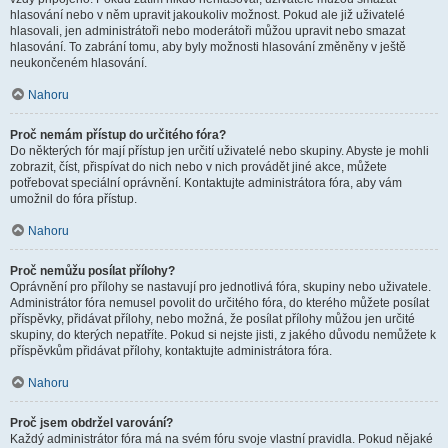
hlasování nebo v něm upravit jakoukoliv možnost. Pokud ale již uživatelé
hlasovali, jen administrátoři nebo moderátoři můžou upravit nebo smazat
hlasování. To zabrání tomu, aby byly možnosti hlasování změněny v ještě
neukončeném hlasování.
Nahoru
Proč nemám přístup do určitého fóra?
Do některých fór mají přístup jen určití uživatelé nebo skupiny. Abyste je mohli
zobrazit, číst, přispívat do nich nebo v nich provádět jiné akce, můžete
potřebovat speciální oprávnění. Kontaktujte administrátora fóra, aby vám
umožnil do fóra přístup.
Nahoru
Proč nemůžu posílat přílohy?
Oprávnění pro přílohy se nastavují pro jednotlivá fóra, skupiny nebo uživatele.
Administrátor fóra nemusel povolit do určitého fóra, do kterého můžete posílat
příspěvky, přidávat přílohy, nebo možná, že posílat přílohy můžou jen určité
skupiny, do kterých nepatříte. Pokud si nejste jisti, z jakého důvodu nemůžete k
příspěvkům přidávat přílohy, kontaktujte administrátora fóra.
Nahoru
Proč jsem obdržel varování?
Každý administrátor fóra má na svém fóru svoje vlastní pravidla. Pokud nějaké