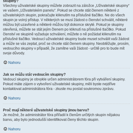
skupiny?
Všechny uživatelské skupiny můžete zobrazit na záložce „Uživatelské skupiny“
ve vašem „Uživatelském panelu“. Pokud se chcete stát členem některé z
uživatelských skupin, pokračujte kliknutím na příslušné tlačítko. Ne do všech
skupin je volný přístup. V některých se musí žádost o členství schválit, některé
můžou být uzavřené a některé můžou být dokonce skryté. Pokud je skupiny
otevřená, můžete se stát jejím členem po kliknutí na příslušné tlačítko. Pokud
členství ve skupině vyžaduje schválení, můžete o ně požádat kliknutím na
příslušné tlačítko. Vedoucí uživatelské skupiny bude muset schválit vaši žádost
a může se vás zeptat, proč se chcete stát členem skupiny. Neobtěžujte, prosím,
vedoucího skupiny v případě, že zamítne vaši žádost - určitě pro to bude mít
svoje důvody.
Nahoru
Jak se můžu stát vedoucím skupiny?
Vedoucí skupiny je obvykle určen administrátorem fóra při vytváření skupiny.
Pokud máte zájem o vytvoření uživatelské skupiny, měli byste nejdříve
kontaktovat administrátora fóra - zkuste mu poslat soukromou zprávu.
Nahoru
Proč mají některé uživatelské skupiny jinou barvu?
Je možné, že administrátor fóra přiřadil k členům určitých skupin nějakou
barvu, aby bylo jednodušší identifikovat členy těchto skupin.
Nahoru