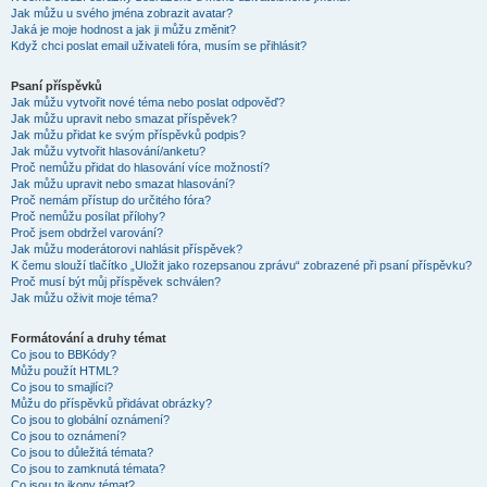
Jak můžu u svého jména zobrazit avatar?
Jaká je moje hodnost a jak ji můžu změnit?
Když chci poslat email uživateli fóra, musím se přihlásit?
Psaní příspěvků
Jak můžu vytvořit nové téma nebo poslat odpověď?
Jak můžu upravit nebo smazat příspěvek?
Jak můžu přidat ke svým příspěvků podpis?
Jak můžu vytvořit hlasování/anketu?
Proč nemůžu přidat do hlasování více možností?
Jak můžu upravit nebo smazat hlasování?
Proč nemám přístup do určitého fóra?
Proč nemůžu posílat přílohy?
Proč jsem obdržel varování?
Jak můžu moderátorovi nahlásit příspěvek?
K čemu slouží tlačítko „Uložit jako rozepsanou zprávu“ zobrazené při psaní příspěvku?
Proč musí být můj příspěvek schválen?
Jak můžu oživit moje téma?
Formátování a druhy témat
Co jsou to BBKódy?
Můžu použít HTML?
Co jsou to smajlíci?
Můžu do příspěvků přidávat obrázky?
Co jsou to globální oznámení?
Co jsou to oznámení?
Co jsou to důležitá témata?
Co jsou to zamknutá témata?
Co jsou to ikony témat?