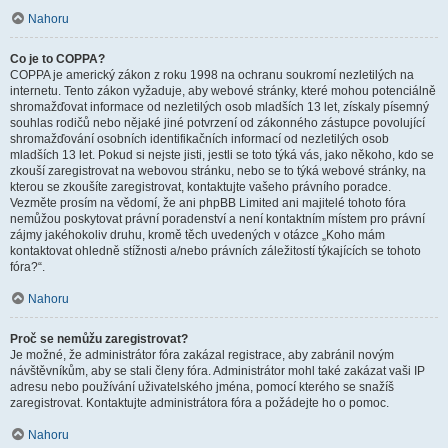
Nahoru
Co je to COPPA?
COPPA je americký zákon z roku 1998 na ochranu soukromí nezletilých na
internetu. Tento zákon vyžaduje, aby webové stránky, které mohou potenciálně
shromažďovat informace od nezletilých osob mladších 13 let, získaly písemný
souhlas rodičů nebo nějaké jiné potvrzení od zákonného zástupce povolující
shromažďování osobních identifikačních informací od nezletilých osob
mladších 13 let. Pokud si nejste jisti, jestli se toto týká vás, jako někoho, kdo se
zkouší zaregistrovat na webovou stránku, nebo se to týká webové stránky, na
kterou se zkoušíte zaregistrovat, kontaktujte vašeho právního poradce.
Vezměte prosím na vědomí, že ani phpBB Limited ani majitelé tohoto fóra
nemůžou poskytovat právní poradenství a není kontaktním místem pro právní
zájmy jakéhokoliv druhu, kromě těch uvedených v otázce „Koho mám
kontaktovat ohledně stížnosti a/nebo právních záležitostí týkajících se tohoto
fóra?“.
Nahoru
Proč se nemůžu zaregistrovat?
Je možné, že administrátor fóra zakázal registrace, aby zabránil novým
návštěvníkům, aby se stali členy fóra. Administrátor mohl také zakázat vaši IP
adresu nebo používání uživatelského jména, pomocí kterého se snažíš
zaregistrovat. Kontaktujte administrátora fóra a požádejte ho o pomoc.
Nahoru