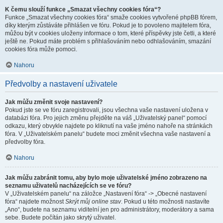
K čemu slouží funkce „Smazat všechny cookies fóra“?
Funkce „Smazat všechny cookies fóra“ smaže cookies vytvořené phpBB fórem,
díky kterým zůstáváte přihlášen ve fóru. Pokud je to povoleno majitelem fóra,
můžou být v cookies uloženy informace o tom, které příspěvky jste četli, a které
ještě ne. Pokud máte problém s přihlašováním nebo odhlašováním, smazání
cookies fóra může pomoci.
Nahoru
Předvolby a nastavení uživatele
Jak můžu změnit svoje nastavení?
Pokud jste se ve fóru zaregistrovali, jsou všechna vaše nastavení uložena v
databázi fóra. Pro jejich změnu přejděte na váš „Uživatelský panel“ pomocí
odkazu, který obvykle najdete po kliknutí na vaše jméno nahoře na stránkách
fóra. V „Uživatelském panelu“ budete moci změnit všechna vaše nastavení a
předvolby fóra.
Nahoru
Jak můžu zabránit tomu, aby bylo moje uživatelské jméno zobrazeno na
seznamu uživatelů nacházejících se ve fóru?
V „Uživatelském panelu“ na záložce „Nastavení fóra“ -> „Obecné nastavení
fóra“ najdete možnost
Skrýt můj online stav
. Pokud u této možnosti nastavíte
„Ano“, budete na seznamu viditelní jen pro administrátory, moderátory a sama
sebe. Budete počítán jako skrytý uživatel.