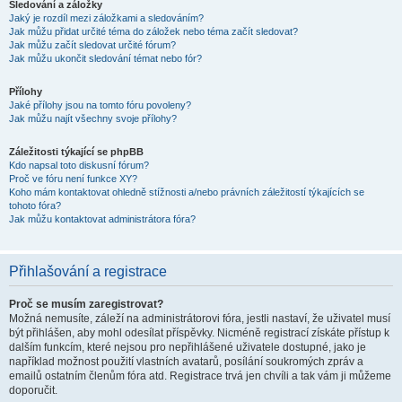
Sledování a záložky
Jaký je rozdíl mezi záložkami a sledováním?
Jak můžu přidat určité téma do záložek nebo téma začít sledovat?
Jak můžu začít sledovat určité fórum?
Jak můžu ukončit sledování témat nebo fór?
Přílohy
Jaké přílohy jsou na tomto fóru povoleny?
Jak můžu najít všechny svoje přílohy?
Záležitosti týkající se phpBB
Kdo napsal toto diskusní fórum?
Proč ve fóru není funkce XY?
Koho mám kontaktovat ohledně stížnosti a/nebo právních záležitostí týkajících se
tohoto fóra?
Jak můžu kontaktovat administrátora fóra?
Přihlašování a registrace
Proč se musím zaregistrovat?
Možná nemusíte, záleží na administrátorovi fóra, jestli nastaví, že uživatel musí
být přihlášen, aby mohl odesílat příspěvky. Nicméně registrací získáte přístup k
dalším funkcím, které nejsou pro nepřihlášené uživatele dostupné, jako je
například možnost použití vlastních avatarů, posílání soukromých zpráv a
emailů ostatním členům fóra atd. Registrace trvá jen chvíli a tak vám ji můžeme
doporučit.