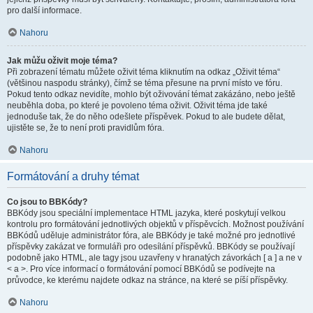
pro další informace.
Nahoru
Jak můžu oživit moje téma?
Při zobrazení tématu můžete oživit téma kliknutím na odkaz „Oživit téma“
(většinou naspodu stránky), čímž se téma přesune na první místo ve fóru.
Pokud tento odkaz nevidíte, mohlo být oživování témat zakázáno, nebo ještě
neuběhla doba, po které je povoleno téma oživit. Oživit téma jde také
jednoduše tak, že do něho odešlete příspěvek. Pokud to ale budete dělat,
ujistěte se, že to není proti pravidlům fóra.
Nahoru
Formátování a druhy témat
Co jsou to BBKódy?
BBKódy jsou speciální implementace HTML jazyka, které poskytují velkou
kontrolu pro formátování jednotlivých objektů v příspěvcích. Možnost používání
BBKódů uděluje administrátor fóra, ale BBKódy je také možné pro jednotlivé
příspěvky zakázat ve formuláři pro odesílání příspěvků. BBKódy se používají
podobně jako HTML, ale tagy jsou uzavřeny v hranatých závorkách [ a ] a ne v
< a >. Pro více informací o formátování pomocí BBKódů se podívejte na
průvodce, ke kterému najdete odkaz na stránce, na které se píší příspěvky.
Nahoru