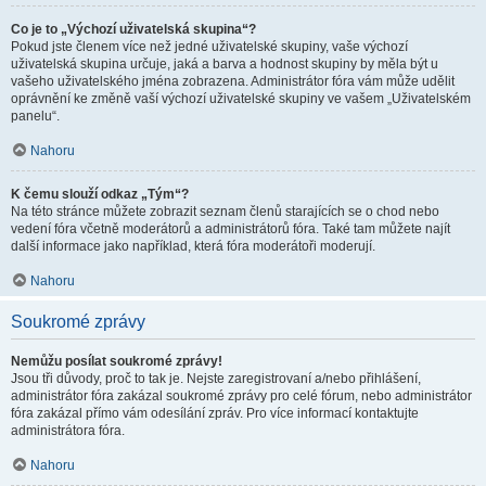
Co je to „Výchozí uživatelská skupina“?
Pokud jste členem více než jedné uživatelské skupiny, vaše výchozí
uživatelská skupina určuje, jaká a barva a hodnost skupiny by měla být u
vašeho uživatelského jména zobrazena. Administrátor fóra vám může udělit
oprávnění ke změně vaší výchozí uživatelské skupiny ve vašem „Uživatelském
panelu“.
Nahoru
K čemu slouží odkaz „Tým“?
Na této stránce můžete zobrazit seznam členů starajících se o chod nebo
vedení fóra včetně moderátorů a administrátorů fóra. Také tam můžete najít
další informace jako například, která fóra moderátoři moderují.
Nahoru
Soukromé zprávy
Nemůžu posílat soukromé zprávy!
Jsou tři důvody, proč to tak je. Nejste zaregistrovaní a/nebo přihlášení,
administrátor fóra zakázal soukromé zprávy pro celé fórum, nebo administrátor
fóra zakázal přímo vám odesílání zpráv. Pro více informací kontaktujte
administrátora fóra.
Nahoru