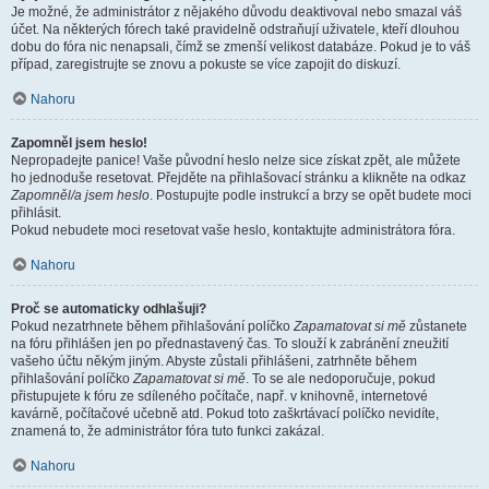
Je možné, že administrátor z nějakého důvodu deaktivoval nebo smazal váš
účet. Na některých fórech také pravidelně odstraňují uživatele, kteří dlouhou
dobu do fóra nic nenapsali, čímž se zmenší velikost databáze. Pokud je to váš
případ, zaregistrujte se znovu a pokuste se více zapojit do diskuzí.
Nahoru
Zapomněl jsem heslo!
Nepropadejte panice! Vaše původní heslo nelze sice získat zpět, ale můžete
ho jednoduše resetovat. Přejděte na přihlašovací stránku a klikněte na odkaz
Zapomněl/a jsem heslo
. Postupujte podle instrukcí a brzy se opět budete moci
přihlásit.
Pokud nebudete moci resetovat vaše heslo, kontaktujte administrátora fóra.
Nahoru
Proč se automaticky odhlašuji?
Pokud nezatrhnete během přihlašování políčko
Zapamatovat si mě
zůstanete
na fóru přihlášen jen po přednastavený čas. To slouží k zabránění zneužití
vašeho účtu někým jiným. Abyste zůstali přihlášeni, zatrhněte během
přihlašování políčko
Zapamatovat si mě
. To se ale nedoporučuje, pokud
přistupujete k fóru ze sdíleného počítače, např. v knihovně, internetové
kavárně, počítačové učebně atd. Pokud toto zaškrtávací políčko nevidíte,
znamená to, že administrátor fóra tuto funkci zakázal.
Nahoru