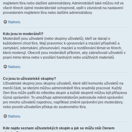
majitelem fóra nebo dalšími administrátory. Administrátoři také můžou mít ve
všech fórech úplné moderátorské schopnosti, opět v závislosti na nastavení
provedeném majitelem fóra nebo dalšími administrátory.
Nahoru
Kdo jsou to moderátoři?
Moderátoři jsou uživatelé (nebo skupiny uživatelů), kteří se starají o
každodenní chod fóra. Mají pravomoc k upravování a mazání příspěvků a
zamykání, odemykání, přesunování, mazání a rozdělování témat ve fórech,
která moderují. Obecně jsou moderátoři přítomni, aby zabraňovali uživatelů v
psaní mimo téma nebo v posílání hanlivých nebo urážlivých materiálů.
Nahoru
Co jsou to uživatelské skupiny?
Uživatelské skupiny jsou skupiny uživatelů, které dělí komunitu uživatelů na
menší části, se kterými můžou administrátoři fóra snadněji pracovat. Každý
člen fóra může patřit do několika skupin a každé skupině můžou být přiřazena
různá oprávnění. To umožňuje administrátorům jednoduše měnit oprávnění
pro mnoho uživatelů najednou, například změnit oprávnění pro moderátory,
nebo povolit uživatelům přístup do soukromého fóra.
Nahoru
Kde najdu seznam uživatelských skupin a jak se můžu stát členem