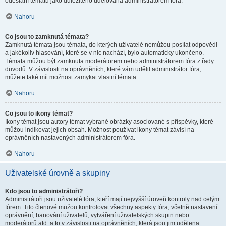
odeslání tématu jako důležitého udělována administrátorem fóra.
Nahoru
Co jsou to zamknutá témata?
Zamknutá témata jsou témata, do kterých uživatelé nemůžou posílat odpovědi
a jakékoliv hlasování, které se v nic nachází, bylo automaticky ukončeno.
Témata můžou být zamknuta moderátorem nebo administrátorem fóra z řady
důvodů. V závislosti na oprávněních, které vám udělil administrátor fóra,
můžete také mít možnost zamykat vlastní témata.
Nahoru
Co jsou to ikony témat?
Ikony témat jsou autory témat vybrané obrázky asociované s příspěvky, které
můžou indikovat jejich obsah. Možnost používat ikony témat závisí na
oprávněních nastavených administrátorem fóra.
Nahoru
Uživatelské úrovně a skupiny
Kdo jsou to administrátoři?
Administrátoři jsou uživatelé fóra, kteří mají nejvyšší úroveň kontroly nad celým
fórem. Tito členové můžou kontrolovat všechny aspekty fóra, včetně nastavení
oprávnění, banování uživatelů, vytváření uživatelských skupin nebo
moderátorů atd. a to v závislosti na oprávněních, která jsou jim udělena