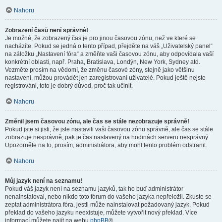
Nahoru
Zobrazení časů není správné!
Je možné, že zobrazený čas je pro jinou časovou zónu, než ve které se
nacházíte. Pokud se jedná o tento případ, přejděte na váš „Uživatelský panel“
na záložku „Nastavení fóra“ a změňte vaši časovou zónu, aby odpovídala vaší
konkrétní oblasti, např. Praha, Bratislava, Londýn, New York, Sydney atd.
Vezměte prosím na vědomí, že změnu časové zóny, stejně jako většinu
nastavení, můžou provádět jen zaregistrovaní uživatelé. Pokud ještě nejste
registrováni, toto je dobrý důvod, proč tak učinit.
Nahoru
Změnil jsem časovou zónu, ale čas se stále nezobrazuje správně!
Pokud jste si jisti, že jste nastavili vaši časovou zónu správně, ale čas se stále
zobrazuje nesprávně, pak je čas nastavený na hodinách serveru nesprávný.
Upozorněte na to, prosím, administrátora, aby mohl tento problém odstranit.
Nahoru
Můj jazyk není na seznamu!
Pokud váš jazyk není na seznamu jazyků, tak ho buď administrátor
nenainstaloval, nebo nikdo toto fórum do vašeho jazyka nepřeložil. Zkuste se
zeptat administrátora fóra, jestli může nainstalovat požadovaný jazyk. Pokud
překlad do vašeho jazyku neexistuje, můžete vytvořit nový překlad. Více
informací můžete najít na webu
phpBB
®.