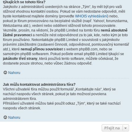
týkajících se tohoto fóra?
Jakýkoliv z administrátorů uvedených na stránce „Tým“, by měl být pro vaši
stížnost vhodnou kontaktní osobou. Pokud se vám nedostane odpovědi, měli
byste kontaktovat majitele domény (proveďte
WHOIS vyhledávání
) nebo,
pokud je fórum provozováno na bezplatné službě (např. Yahoo!, forumzdarma,
Webzdarma atd.), vedení nebo oddělení stížností tohoto provozovatele.
Vezměte, prosím, na vědomí, že phpBB Limited na tomto fóru
nemá absolutně
žádné pravomoci
a nemůže nést odpovědnost za to jak, kde, nebo kým je toto
fórum používáno. Nekontaktujte phpBB Limited v souvislosti s jakýmikoliv
právními záležitostmi (zastavení činnosti, odpovědnost, pomlouvačný komentář
atd.), které
nemají přímou souvislost
s webem phpBB.com, nebo se
samotným phpBB softwarem. Pokud pošlete email phpBB Limited týkající se
jakákoliv třetí strany
, která používá tento software, můžete očekávat, že
dostanete pouze strohou, nebo vůbec žádnou odpověď.
Nahoru
Jak můžu kontaktovat administrátora fóra?
Všichni uživatelé fóra můžou použít formulář „Kontaktujte nás“, který se
nachází naspodu všech stránek, pokud je tato možnost povolena
administrátorem fóra.
Přihlášení uživatelé můžou také použít odkaz „Tým“, který se také nachází
naspodu všech stránek.
Nahoru
Přejít na