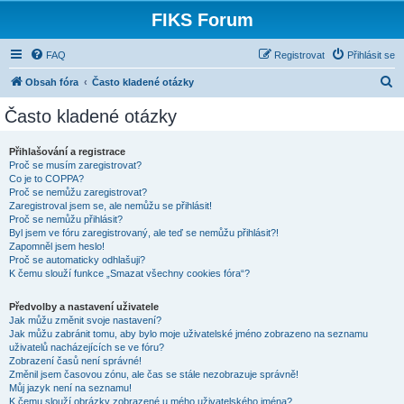
FIKS Forum
FAQ
Registrovat
Přihlásit se
H
Obsah fóra
Často kladené otázky
l
Často kladené otázky
e
d
Přihlašování a registrace
Proč se musím zaregistrovat?
a
Co je to COPPA?
t
Proč se nemůžu zaregistrovat?
Zaregistroval jsem se, ale nemůžu se přihlásit!
Proč se nemůžu přihlásit?
Byl jsem ve fóru zaregistrovaný, ale teď se nemůžu přihlásit?!
Zapomněl jsem heslo!
Proč se automaticky odhlašuji?
K čemu slouží funkce „Smazat všechny cookies fóra“?
Předvolby a nastavení uživatele
Jak můžu změnit svoje nastavení?
Jak můžu zabránit tomu, aby bylo moje uživatelské jméno zobrazeno na seznamu
uživatelů nacházejících se ve fóru?
Zobrazení časů není správné!
Změnil jsem časovou zónu, ale čas se stále nezobrazuje správně!
Můj jazyk není na seznamu!
K čemu slouží obrázky zobrazené u mého uživatelského jména?