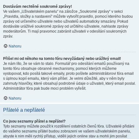
Dostávám nechtěné soukromé zprávy!
Ve vašem „Uživatelském panelu“ na záložce „Soukromé zprávy“ v sekci
„Pravidla, složky a nastavení“ můžete vytvořit pravidlo, pomocí kterého budou
zprávy od určeného uživatele nebo uživatelů automaticky smazány. Pokud
dostáváte urážlivé soukromé zprávy od určitého uživatele, nahlaste zprávy
moderátorům. Ti mají pravomoc zabránit uživateli v odesílání soukromých
zpráv.
Nahoru
Přišel mi od někoho na tomto fóru nevyžádaný nebo urážlivý email!
Je nám líto, že se vám to stalo. Formulář pro odesílání emailů používaný na
tomto fóru obsahuje obranné mechanismy, pomocí kterých můžeme
vystopovat, kdo posílá takové emaily, proto pošlete administrátorovi fóra email
s úplnou kopií emailu, který vám přišel. Je velmi důležité, aby v něm byly
zahrnuty hlavičky, které obsahují podrobné údaje o uživateli, který email poslal.
Administrátor fóra pak bude moci problém vyřešit.
Nahoru
Přátelé a nepřátelé
Co jsou seznamy přátel a nepřátel?
Tyto seznamy můžete použít k rozdělení ostatních členů fóra. Uživatelé přidáni
do vašeho seznamu přátel budou zobrazeni ve vašem uživatelském panelu,
abyste k nim měli rychlý přístup, viděli jejich online stav a mohli jim posílat