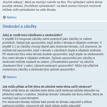
„Rychlé odkazy“, která se nachází nahoře na fóru. Pro vyhledání vašich témat
použijte stránku „Rozšířené vyhledávání“, na které pomocí různých možnosti
můžete zúžit vyhledávání na vaše témata.
Nahoru
Sledování a záložky
Jaký je rozdíl mezi záložkami a sledováním?
V phpBB 3.0 fungovali záložky velmi podobně jako záložky ve vašem
prohlížeči. Nebyli jste upozorněni, když došlo v tématu k nějakým změnám. V
phpBB 3.1 se záložky chovají stejně jako sledování tématu, což znamená, že
můžete být upozorněni, když v tématu v záložkách dojde k nějakým změnám.
Při sledování fóra nebo tématu budete upozorněni, když dojde ve sledovaném
fóru nebo tématu k nějakým změnám. Způsob upozornění pro záložky a
sledování můžete nastavit ve vašem „Uživatelském panelu“ na záložce
„Nastavení fóra“ v sekci „Upravit nastavení upozornění“. Může být užitečné
nastavit pro záložky a sledování jiný způsob upozornění.
Nahoru
Jak můžu přidat určité téma do záložek nebo téma začít sledovat?
Přidat určité téma do záložek nebo téma začít sledovat můžete kliknutím na
příslušný odkaz v nabídce „Nástroje tématu“ (obvykle má ikonu klíče), která se
nachází nad a pod tématem.
Pro sledování tématu můžete také poslat do tématu odpověď a přitom
zatrhnout políčko „Upozornit mě, když někdo pošle odpověď“.