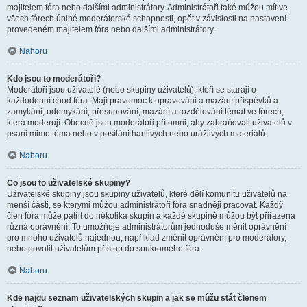
majitelem fóra nebo dalšími administrátory. Administrátoři také můžou mít ve
všech fórech úplné moderátorské schopnosti, opět v závislosti na nastavení
provedeném majitelem fóra nebo dalšími administrátory.
Nahoru
Kdo jsou to moderátoři?
Moderátoři jsou uživatelé (nebo skupiny uživatelů), kteří se starají o
každodenní chod fóra. Mají pravomoc k upravování a mazání příspěvků a
zamykání, odemykání, přesunování, mazání a rozdělování témat ve fórech,
která moderují. Obecně jsou moderátoři přítomni, aby zabraňovali uživatelů v
psaní mimo téma nebo v posílání hanlivých nebo urážlivých materiálů.
Nahoru
Co jsou to uživatelské skupiny?
Uživatelské skupiny jsou skupiny uživatelů, které dělí komunitu uživatelů na
menší části, se kterými můžou administrátoři fóra snadněji pracovat. Každý
člen fóra může patřit do několika skupin a každé skupině můžou být přiřazena
různá oprávnění. To umožňuje administrátorům jednoduše měnit oprávnění
pro mnoho uživatelů najednou, například změnit oprávnění pro moderátory,
nebo povolit uživatelům přístup do soukromého fóra.
Nahoru
Kde najdu seznam uživatelských skupin a jak se můžu stát členem