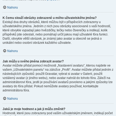
Nahoru
K čemu slouží obrázky zobrazené u mého uživatelského jména?
Existují dva druhy obrázků, které můžou být v příspěvcích zobrazeny u
uživatelského jména. Jedním z nich jsou obrázky asociované s vaší hodností,
které obvykle vypadají jako hvězdičky, tečky nebo čtverečky a indikují, kolik
příspěvků jste odeslali, nebo pomáhají určit jakou mají uživatelé fóra funkci.
Další, obvykle větší obrázek, je známý jako avatar a obecně se jedná o
unikátní nebo osobní obrázek každého uživatele.
Nahoru
Jak můžu u svého jména zobrazit avatar?
Avatar můžete přidat pomocí možnosti „Nastavení avataru“, kterou najdete ve
vašem „Uživatelském panelu“ na záložce „Profil“. Avatar můžete přidat jedním z
následujících způsobů: použít Gravatar, vybrat si avatar v Galerii, použít
vzdálený avatar (z jiného webu), nebo avatar nahrát do tohoto fóra. Záleží na
administrátorovi fóra, jestli je používání avatarů povoleno a jakými způsoby lze
avatary do fóra přidat. Pokud nemůžete avatary používat, kontaktujte
administrátora fóra.
Nahoru
Jaká je moje hodnost a jak ji můžu změnit?
Hodnosti, které jsou zobrazeny pod vaším uživatelským jménem, indikují počet