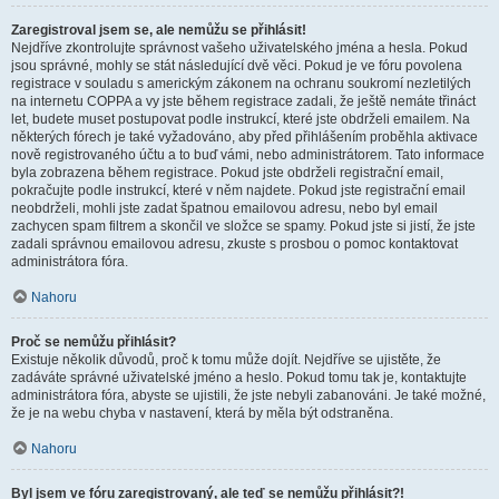
Zaregistroval jsem se, ale nemůžu se přihlásit!
Nejdříve zkontrolujte správnost vašeho uživatelského jména a hesla. Pokud
jsou správné, mohly se stát následující dvě věci. Pokud je ve fóru povolena
registrace v souladu s americkým zákonem na ochranu soukromí nezletilých
na internetu COPPA a vy jste během registrace zadali, že ještě nemáte třináct
let, budete muset postupovat podle instrukcí, které jste obdrželi emailem. Na
některých fórech je také vyžadováno, aby před přihlášením proběhla aktivace
nově registrovaného účtu a to buď vámi, nebo administrátorem. Tato informace
byla zobrazena během registrace. Pokud jste obdrželi registrační email,
pokračujte podle instrukcí, které v něm najdete. Pokud jste registrační email
neobdrželi, mohli jste zadat špatnou emailovou adresu, nebo byl email
zachycen spam filtrem a skončil ve složce se spamy. Pokud jste si jistí, že jste
zadali správnou emailovou adresu, zkuste s prosbou o pomoc kontaktovat
administrátora fóra.
Nahoru
Proč se nemůžu přihlásit?
Existuje několik důvodů, proč k tomu může dojít. Nejdříve se ujistěte, že
zadáváte správné uživatelské jméno a heslo. Pokud tomu tak je, kontaktujte
administrátora fóra, abyste se ujistili, že jste nebyli zabanováni. Je také možné,
že je na webu chyba v nastavení, která by měla být odstraněna.
Nahoru
Byl jsem ve fóru zaregistrovaný, ale teď se nemůžu přihlásit?!