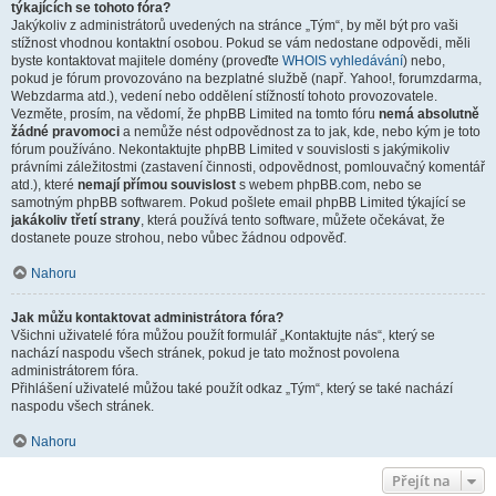
týkajících se tohoto fóra?
Jakýkoliv z administrátorů uvedených na stránce „Tým“, by měl být pro vaši
stížnost vhodnou kontaktní osobou. Pokud se vám nedostane odpovědi, měli
byste kontaktovat majitele domény (proveďte
WHOIS vyhledávání
) nebo,
pokud je fórum provozováno na bezplatné službě (např. Yahoo!, forumzdarma,
Webzdarma atd.), vedení nebo oddělení stížností tohoto provozovatele.
Vezměte, prosím, na vědomí, že phpBB Limited na tomto fóru
nemá absolutně
žádné pravomoci
a nemůže nést odpovědnost za to jak, kde, nebo kým je toto
fórum používáno. Nekontaktujte phpBB Limited v souvislosti s jakýmikoliv
právními záležitostmi (zastavení činnosti, odpovědnost, pomlouvačný komentář
atd.), které
nemají přímou souvislost
s webem phpBB.com, nebo se
samotným phpBB softwarem. Pokud pošlete email phpBB Limited týkající se
jakákoliv třetí strany
, která používá tento software, můžete očekávat, že
dostanete pouze strohou, nebo vůbec žádnou odpověď.
Nahoru
Jak můžu kontaktovat administrátora fóra?
Všichni uživatelé fóra můžou použít formulář „Kontaktujte nás“, který se
nachází naspodu všech stránek, pokud je tato možnost povolena
administrátorem fóra.
Přihlášení uživatelé můžou také použít odkaz „Tým“, který se také nachází
naspodu všech stránek.
Nahoru
Přejít na