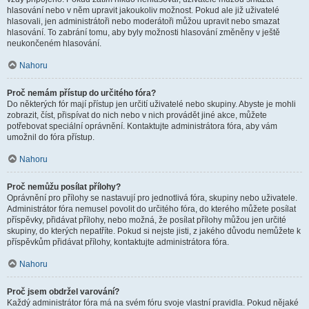
hlasování nebo v něm upravit jakoukoliv možnost. Pokud ale již uživatelé
hlasovali, jen administrátoři nebo moderátoři můžou upravit nebo smazat
hlasování. To zabrání tomu, aby byly možnosti hlasování změněny v ještě
neukončeném hlasování.
Nahoru
Proč nemám přístup do určitého fóra?
Do některých fór mají přístup jen určití uživatelé nebo skupiny. Abyste je mohli
zobrazit, číst, přispívat do nich nebo v nich provádět jiné akce, můžete
potřebovat speciální oprávnění. Kontaktujte administrátora fóra, aby vám
umožnil do fóra přístup.
Nahoru
Proč nemůžu posílat přílohy?
Oprávnění pro přílohy se nastavují pro jednotlivá fóra, skupiny nebo uživatele.
Administrátor fóra nemusel povolit do určitého fóra, do kterého můžete posílat
příspěvky, přidávat přílohy, nebo možná, že posílat přílohy můžou jen určité
skupiny, do kterých nepatříte. Pokud si nejste jisti, z jakého důvodu nemůžete k
příspěvkům přidávat přílohy, kontaktujte administrátora fóra.
Nahoru
Proč jsem obdržel varování?
Každý administrátor fóra má na svém fóru svoje vlastní pravidla. Pokud nějaké