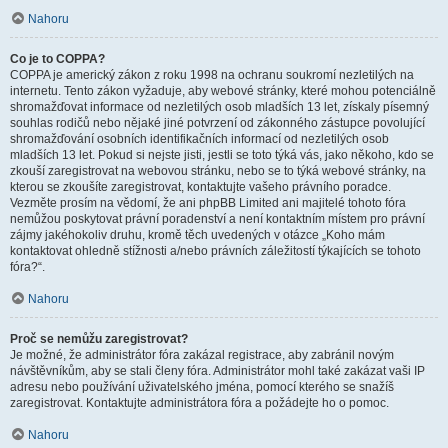
Nahoru
Co je to COPPA?
COPPA je americký zákon z roku 1998 na ochranu soukromí nezletilých na
internetu. Tento zákon vyžaduje, aby webové stránky, které mohou potenciálně
shromažďovat informace od nezletilých osob mladších 13 let, získaly písemný
souhlas rodičů nebo nějaké jiné potvrzení od zákonného zástupce povolující
shromažďování osobních identifikačních informací od nezletilých osob
mladších 13 let. Pokud si nejste jisti, jestli se toto týká vás, jako někoho, kdo se
zkouší zaregistrovat na webovou stránku, nebo se to týká webové stránky, na
kterou se zkoušíte zaregistrovat, kontaktujte vašeho právního poradce.
Vezměte prosím na vědomí, že ani phpBB Limited ani majitelé tohoto fóra
nemůžou poskytovat právní poradenství a není kontaktním místem pro právní
zájmy jakéhokoliv druhu, kromě těch uvedených v otázce „Koho mám
kontaktovat ohledně stížnosti a/nebo právních záležitostí týkajících se tohoto
fóra?“.
Nahoru
Proč se nemůžu zaregistrovat?
Je možné, že administrátor fóra zakázal registrace, aby zabránil novým
návštěvníkům, aby se stali členy fóra. Administrátor mohl také zakázat vaši IP
adresu nebo používání uživatelského jména, pomocí kterého se snažíš
zaregistrovat. Kontaktujte administrátora fóra a požádejte ho o pomoc.
Nahoru