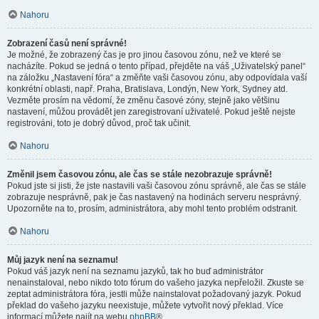
Nahoru
Zobrazení časů není správné!
Je možné, že zobrazený čas je pro jinou časovou zónu, než ve které se
nacházíte. Pokud se jedná o tento případ, přejděte na váš „Uživatelský panel“
na záložku „Nastavení fóra“ a změňte vaši časovou zónu, aby odpovídala vaší
konkrétní oblasti, např. Praha, Bratislava, Londýn, New York, Sydney atd.
Vezměte prosím na vědomí, že změnu časové zóny, stejně jako většinu
nastavení, můžou provádět jen zaregistrovaní uživatelé. Pokud ještě nejste
registrováni, toto je dobrý důvod, proč tak učinit.
Nahoru
Změnil jsem časovou zónu, ale čas se stále nezobrazuje správně!
Pokud jste si jisti, že jste nastavili vaši časovou zónu správně, ale čas se stále
zobrazuje nesprávně, pak je čas nastavený na hodinách serveru nesprávný.
Upozorněte na to, prosím, administrátora, aby mohl tento problém odstranit.
Nahoru
Můj jazyk není na seznamu!
Pokud váš jazyk není na seznamu jazyků, tak ho buď administrátor
nenainstaloval, nebo nikdo toto fórum do vašeho jazyka nepřeložil. Zkuste se
zeptat administrátora fóra, jestli může nainstalovat požadovaný jazyk. Pokud
překlad do vašeho jazyku neexistuje, můžete vytvořit nový překlad. Více
informací můžete najít na webu
phpBB
®.