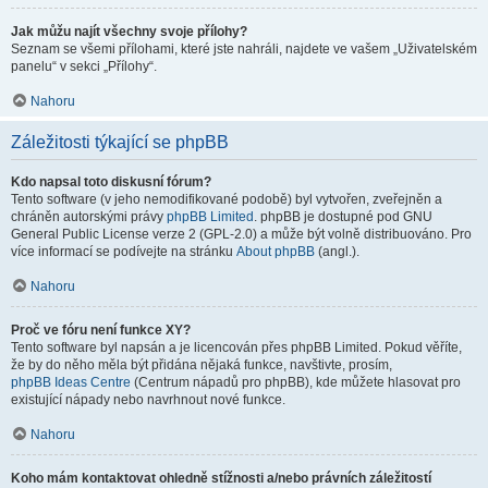
Jak můžu najít všechny svoje přílohy?
Seznam se všemi přílohami, které jste nahráli, najdete ve vašem „Uživatelském
panelu“ v sekci „Přílohy“.
Nahoru
Záležitosti týkající se phpBB
Kdo napsal toto diskusní fórum?
Tento software (v jeho nemodifikované podobě) byl vytvořen, zveřejněn a
chráněn autorskými právy
phpBB Limited
. phpBB je dostupné pod GNU
General Public License verze 2 (GPL-2.0) a může být volně distribuováno. Pro
více informací se podívejte na stránku
About phpBB
(angl.).
Nahoru
Proč ve fóru není funkce XY?
Tento software byl napsán a je licencován přes phpBB Limited. Pokud věříte,
že by do něho měla být přidána nějaká funkce, navštivte, prosím,
phpBB Ideas Centre
(Centrum nápadů pro phpBB), kde můžete hlasovat pro
existující nápady nebo navrhnout nové funkce.
Nahoru
Koho mám kontaktovat ohledně stížnosti a/nebo právních záležitostí