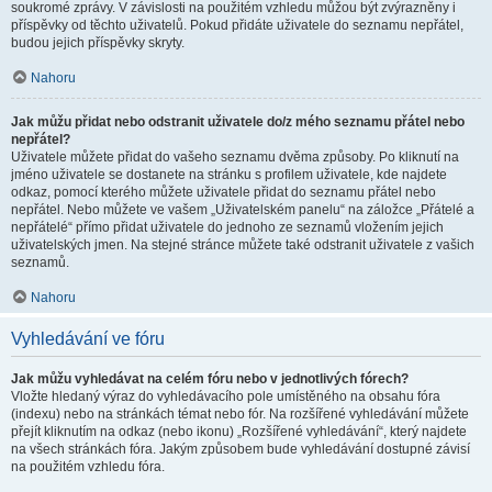
soukromé zprávy. V závislosti na použitém vzhledu můžou být zvýrazněny i
příspěvky od těchto uživatelů. Pokud přidáte uživatele do seznamu nepřátel,
budou jejich příspěvky skryty.
Nahoru
Jak můžu přidat nebo odstranit uživatele do/z mého seznamu přátel nebo
nepřátel?
Uživatele můžete přidat do vašeho seznamu dvěma způsoby. Po kliknutí na
jméno uživatele se dostanete na stránku s profilem uživatele, kde najdete
odkaz, pomocí kterého můžete uživatele přidat do seznamu přátel nebo
nepřátel. Nebo můžete ve vašem „Uživatelském panelu“ na záložce „Přátelé a
nepřátelé“ přímo přidat uživatele do jednoho ze seznamů vložením jejich
uživatelských jmen. Na stejné stránce můžete také odstranit uživatele z vašich
seznamů.
Nahoru
Vyhledávání ve fóru
Jak můžu vyhledávat na celém fóru nebo v jednotlivých fórech?
Vložte hledaný výraz do vyhledávacího pole umístěného na obsahu fóra
(indexu) nebo na stránkách témat nebo fór. Na rozšířené vyhledávání můžete
přejít kliknutím na odkaz (nebo ikonu) „Rozšířené vyhledávání“, který najdete
na všech stránkách fóra. Jakým způsobem bude vyhledávání dostupné závisí
na použitém vzhledu fóra.