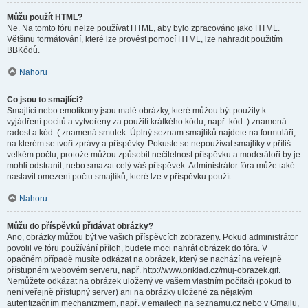
Můžu použít HTML?
Ne. Na tomto fóru nelze používat HTML, aby bylo zpracováno jako HTML.
Většinu formátování, které lze provést pomocí HTML, lze nahradit použitím
BBKódů.
Nahoru
Co jsou to smajlíci?
Smajlíci nebo emotikony jsou malé obrázky, které můžou být použity k
vyjádření pocitů a vytvořeny za použití krátkého kódu, např. kód :) znamená
radost a kód :( znamená smutek. Úplný seznam smajlíků najdete na formuláři,
na kterém se tvoří zprávy a příspěvky. Pokuste se nepoužívat smajlíky v příliš
velkém počtu, protože můžou způsobit nečitelnost příspěvku a moderátoři by je
mohli odstranit, nebo smazat celý váš příspěvek. Administrátor fóra může také
nastavit omezení počtu smajlíků, které lze v příspěvku použít.
Nahoru
Můžu do příspěvků přidávat obrázky?
Ano, obrázky můžou být ve vašich příspěvcích zobrazeny. Pokud administrátor
povolil ve fóru používání příloh, budete moci nahrát obrázek do fóra. V
opačném případě musíte odkázat na obrázek, který se nachází na veřejně
přístupném webovém serveru, např. http://www.priklad.cz/muj-obrazek.gif.
Nemůžete odkázat na obrázek uložený ve vašem vlastním počítači (pokud to
není veřejně přístupný server) ani na obrázky uložené za nějakým
autentizačním mechanizmem, např. v emailech na seznamu.cz nebo v Gmailu,