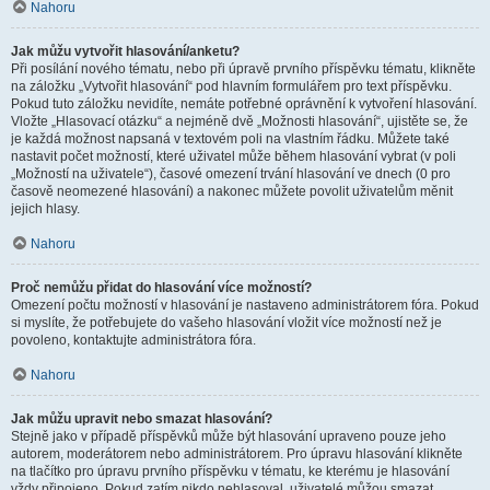
Nahoru
Jak můžu vytvořit hlasování/anketu?
Při posílání nového tématu, nebo při úpravě prvního příspěvku tématu, klikněte
na záložku „Vytvořit hlasování“ pod hlavním formulářem pro text příspěvku.
Pokud tuto záložku nevidíte, nemáte potřebné oprávnění k vytvoření hlasování.
Vložte „Hlasovací otázku“ a nejméně dvě „Možnosti hlasování“, ujistěte se, že
je každá možnost napsaná v textovém poli na vlastním řádku. Můžete také
nastavit počet možností, které uživatel může během hlasování vybrat (v poli
„Možností na uživatele“), časové omezení trvání hlasování ve dnech (0 pro
časově neomezené hlasování) a nakonec můžete povolit uživatelům měnit
jejich hlasy.
Nahoru
Proč nemůžu přidat do hlasování více možností?
Omezení počtu možností v hlasování je nastaveno administrátorem fóra. Pokud
si myslíte, že potřebujete do vašeho hlasování vložit více možností než je
povoleno, kontaktujte administrátora fóra.
Nahoru
Jak můžu upravit nebo smazat hlasování?
Stejně jako v případě příspěvků může být hlasování upraveno pouze jeho
autorem, moderátorem nebo administrátorem. Pro úpravu hlasování klikněte
na tlačítko pro úpravu prvního příspěvku v tématu, ke kterému je hlasování
vždy připojeno. Pokud zatím nikdo nehlasoval, uživatelé můžou smazat