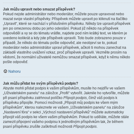
Jak můžu upravit nebo smazat příspěvek?
Pokud nejste administrátor nebo moderátor, můžete pouze upravovat nebo
mazat svoje vlastní příspěvky. Příspěvek můžete upravit po kliknutí na tlačítko
„Upravit“, které se nachází v příslušném příspěvku. Někdy lze upravit příspěvek
jen po omezenou dobu po jeho odeslání. Pokud již někdo na příspěvek
odpověděl a vy se do tématu vrátíte, najdete pod ním krátký text, ve kterém je
uvedeno kolikrát a kdy jste příspěvek upravili. Toto bude zobrazeno pouze v
případě, že někdo do tématu pošle odpověď, ale neobjeví se to, pokud
moderátor nebo administrátor upraví příspěvek, ačkoli ti mohou zanechat na
základě vlastního uvážení vzkaz, proč příspěvek upravili. Vezměte prosím na
vědomí, že normální uživatelé nemůžou smazat příspěvek, když k němu někdo
pošle odpověď.
Nahoru
Jak můžu přidat ke svým příspěvků podpis?
Abyste mohli přidat podpis k vašim příspěvkům, musíte ho nejdřív ve vašem
„Uživatelském panelu“ na záložce „Profil“ vytvořit. Jakmile ho vytvoříte, můžete
při psaní příspěvku zatrhnout políčko
Připojit podpis
, čímž váš podpis k
příspěvku připojíte. Pomocí možnosti „Připojit můj podpis ke všem mým
příspěvkům“, kterou naleznete ve vašem „Uživatelském panelu“ na záložce
„Nastavení fóra“ v sekci „Výchozí nastavení příspěvků“ můžete automaticky
připojit váš podpis ke všem vašim příspěvkům. Pokud to uděláte, můžete stále
zamezit připojení vašeho podpisu k jednotlivým příspěvkům tak, že během
psaní příspěvku zrušíte zaškrtnutí možnosti
Připojit podpis
.