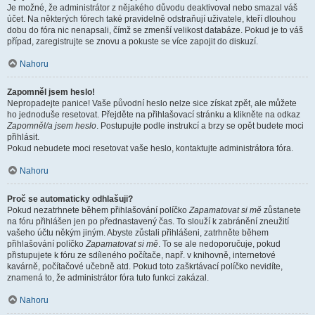
Je možné, že administrátor z nějakého důvodu deaktivoval nebo smazal váš
účet. Na některých fórech také pravidelně odstraňují uživatele, kteří dlouhou
dobu do fóra nic nenapsali, čímž se zmenší velikost databáze. Pokud je to váš
případ, zaregistrujte se znovu a pokuste se více zapojit do diskuzí.
Nahoru
Zapomněl jsem heslo!
Nepropadejte panice! Vaše původní heslo nelze sice získat zpět, ale můžete
ho jednoduše resetovat. Přejděte na přihlašovací stránku a klikněte na odkaz
Zapomněl/a jsem heslo
. Postupujte podle instrukcí a brzy se opět budete moci
přihlásit.
Pokud nebudete moci resetovat vaše heslo, kontaktujte administrátora fóra.
Nahoru
Proč se automaticky odhlašuji?
Pokud nezatrhnete během přihlašování políčko
Zapamatovat si mě
zůstanete
na fóru přihlášen jen po přednastavený čas. To slouží k zabránění zneužití
vašeho účtu někým jiným. Abyste zůstali přihlášeni, zatrhněte během
přihlašování políčko
Zapamatovat si mě
. To se ale nedoporučuje, pokud
přistupujete k fóru ze sdíleného počítače, např. v knihovně, internetové
kavárně, počítačové učebně atd. Pokud toto zaškrtávací políčko nevidíte,
znamená to, že administrátor fóra tuto funkci zakázal.
Nahoru