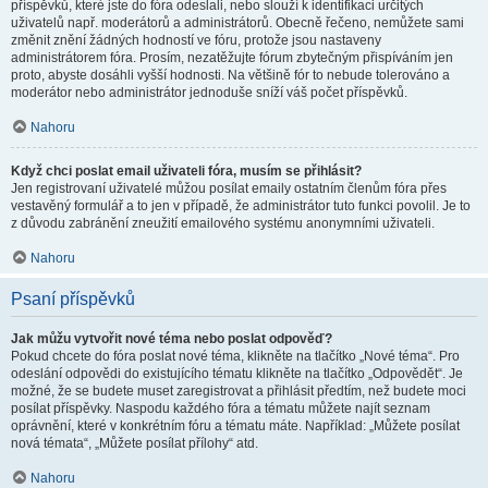
příspěvků, které jste do fóra odeslali, nebo slouží k identifikaci určitých
uživatelů např. moderátorů a administrátorů. Obecně řečeno, nemůžete sami
změnit znění žádných hodností ve fóru, protože jsou nastaveny
administrátorem fóra. Prosím, nezatěžujte fórum zbytečným přispíváním jen
proto, abyste dosáhli vyšší hodnosti. Na většině fór to nebude tolerováno a
moderátor nebo administrátor jednoduše sníží váš počet příspěvků.
Nahoru
Když chci poslat email uživateli fóra, musím se přihlásit?
Jen registrovaní uživatelé můžou posílat emaily ostatním členům fóra přes
vestavěný formulář a to jen v případě, že administrátor tuto funkci povolil. Je to
z důvodu zabránění zneužití emailového systému anonymními uživateli.
Nahoru
Psaní příspěvků
Jak můžu vytvořit nové téma nebo poslat odpověď?
Pokud chcete do fóra poslat nové téma, klikněte na tlačítko „Nové téma“. Pro
odeslání odpovědi do existujícího tématu klikněte na tlačítko „Odpovědět“. Je
možné, že se budete muset zaregistrovat a přihlásit předtím, než budete moci
posílat příspěvky. Naspodu každého fóra a tématu můžete najít seznam
oprávnění, které v konkrétním fóru a tématu máte. Například: „Můžete posílat
nová témata“, „Můžete posílat přílohy“ atd.
Nahoru