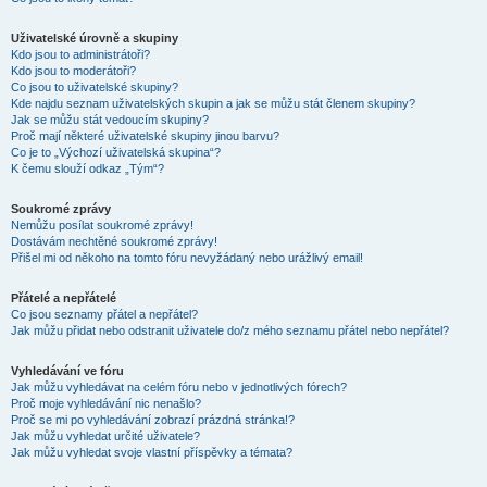
Uživatelské úrovně a skupiny
Kdo jsou to administrátoři?
Kdo jsou to moderátoři?
Co jsou to uživatelské skupiny?
Kde najdu seznam uživatelských skupin a jak se můžu stát členem skupiny?
Jak se můžu stát vedoucím skupiny?
Proč mají některé uživatelské skupiny jinou barvu?
Co je to „Výchozí uživatelská skupina“?
K čemu slouží odkaz „Tým“?
Soukromé zprávy
Nemůžu posílat soukromé zprávy!
Dostávám nechtěné soukromé zprávy!
Přišel mi od někoho na tomto fóru nevyžádaný nebo urážlivý email!
Přátelé a nepřátelé
Co jsou seznamy přátel a nepřátel?
Jak můžu přidat nebo odstranit uživatele do/z mého seznamu přátel nebo nepřátel?
Vyhledávání ve fóru
Jak můžu vyhledávat na celém fóru nebo v jednotlivých fórech?
Proč moje vyhledávání nic nenašlo?
Proč se mi po vyhledávání zobrazí prázdná stránka!?
Jak můžu vyhledat určité uživatele?
Jak můžu vyhledat svoje vlastní příspěvky a témata?