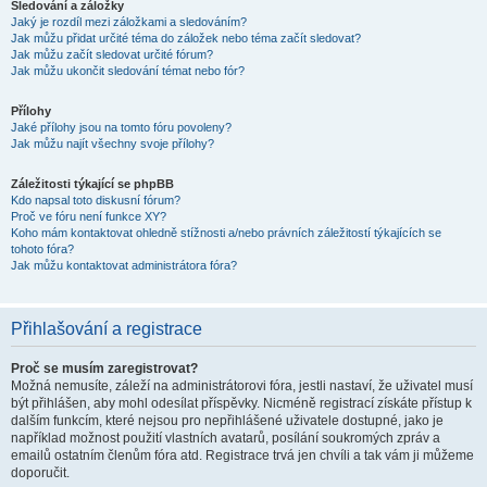
Sledování a záložky
Jaký je rozdíl mezi záložkami a sledováním?
Jak můžu přidat určité téma do záložek nebo téma začít sledovat?
Jak můžu začít sledovat určité fórum?
Jak můžu ukončit sledování témat nebo fór?
Přílohy
Jaké přílohy jsou na tomto fóru povoleny?
Jak můžu najít všechny svoje přílohy?
Záležitosti týkající se phpBB
Kdo napsal toto diskusní fórum?
Proč ve fóru není funkce XY?
Koho mám kontaktovat ohledně stížnosti a/nebo právních záležitostí týkajících se
tohoto fóra?
Jak můžu kontaktovat administrátora fóra?
Přihlašování a registrace
Proč se musím zaregistrovat?
Možná nemusíte, záleží na administrátorovi fóra, jestli nastaví, že uživatel musí
být přihlášen, aby mohl odesílat příspěvky. Nicméně registrací získáte přístup k
dalším funkcím, které nejsou pro nepřihlášené uživatele dostupné, jako je
například možnost použití vlastních avatarů, posílání soukromých zpráv a
emailů ostatním členům fóra atd. Registrace trvá jen chvíli a tak vám ji můžeme
doporučit.