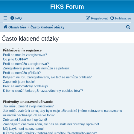
FIKS Forum
FAQ
Registrovat
Přihlásit se
H
Obsah fóra
Často kladené otázky
l
Často kladené otázky
e
d
Přihlašování a registrace
Proč se musím zaregistrovat?
a
Co je to COPPA?
t
Proč se nemůžu zaregistrovat?
Zaregistroval jsem se, ale nemůžu se přihlásit!
Proč se nemůžu přihlásit?
Byl jsem ve fóru zaregistrovaný, ale teď se nemůžu přihlásit?!
Zapomněl jsem heslo!
Proč se automaticky odhlašuji?
K čemu slouží funkce „Smazat všechny cookies fóra“?
Předvolby a nastavení uživatele
Jak můžu změnit svoje nastavení?
Jak můžu zabránit tomu, aby bylo moje uživatelské jméno zobrazeno na seznamu
uživatelů nacházejících se ve fóru?
Zobrazení časů není správné!
Změnil jsem časovou zónu, ale čas se stále nezobrazuje správně!
Můj jazyk není na seznamu!
K čemu slouží obrázky zobrazené u mého uživatelského jména?