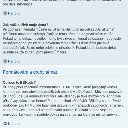
pro další informace.
Nahoru
Jak můžu oživit moje téma?
Při zobrazení tématu můžete oživit téma kliknutím na odkaz „Oživit téma“
(většinou naspodu stránky), čímž se téma přesune na první místo ve fóru.
Pokud tento odkaz nevidíte, mohlo být oživování témat zakázáno, nebo ještě
neuběhla doba, po které je povoleno téma oživit. Oživit téma jde také
jednoduše tak, že do něho odešlete příspěvek. Pokud to ale budete dělat,
ujistěte se, že to není proti pravidlům fóra.
Nahoru
Formátování a druhy témat
Co jsou to BBKódy?
BBKódy jsou speciální implementace HTML jazyka, které poskytují velkou
kontrolu pro formátování jednotlivých objektů v příspěvcích. Možnost používání
BBKódů uděluje administrátor fóra, ale BBKódy je také možné pro jednotlivé
příspěvky zakázat ve formuláři pro odesílání příspěvků. BBKódy se používají
podobně jako HTML, ale tagy jsou uzavřeny v hranatých závorkách [ a ] a ne v
< a >. Pro více informací o formátování pomocí BBKódů se podívejte na
průvodce, ke kterému najdete odkaz na stránce, na které se píší příspěvky.
Nahoru