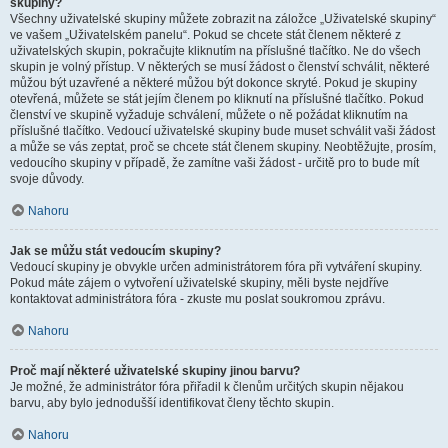
skupiny?
Všechny uživatelské skupiny můžete zobrazit na záložce „Uživatelské skupiny“
ve vašem „Uživatelském panelu“. Pokud se chcete stát členem některé z
uživatelských skupin, pokračujte kliknutím na příslušné tlačítko. Ne do všech
skupin je volný přístup. V některých se musí žádost o členství schválit, některé
můžou být uzavřené a některé můžou být dokonce skryté. Pokud je skupiny
otevřená, můžete se stát jejím členem po kliknutí na příslušné tlačítko. Pokud
členství ve skupině vyžaduje schválení, můžete o ně požádat kliknutím na
příslušné tlačítko. Vedoucí uživatelské skupiny bude muset schválit vaši žádost
a může se vás zeptat, proč se chcete stát členem skupiny. Neobtěžujte, prosím,
vedoucího skupiny v případě, že zamítne vaši žádost - určitě pro to bude mít
svoje důvody.
Nahoru
Jak se můžu stát vedoucím skupiny?
Vedoucí skupiny je obvykle určen administrátorem fóra při vytváření skupiny.
Pokud máte zájem o vytvoření uživatelské skupiny, měli byste nejdříve
kontaktovat administrátora fóra - zkuste mu poslat soukromou zprávu.
Nahoru
Proč mají některé uživatelské skupiny jinou barvu?
Je možné, že administrátor fóra přiřadil k členům určitých skupin nějakou
barvu, aby bylo jednodušší identifikovat členy těchto skupin.
Nahoru