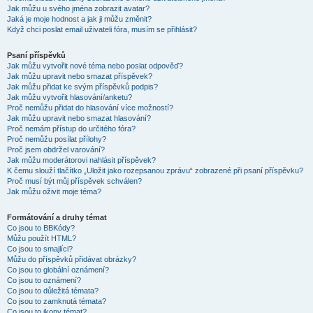
Jak můžu u svého jména zobrazit avatar?
Jaká je moje hodnost a jak ji můžu změnit?
Když chci poslat email uživateli fóra, musím se přihlásit?
Psaní příspěvků
Jak můžu vytvořit nové téma nebo poslat odpověď?
Jak můžu upravit nebo smazat příspěvek?
Jak můžu přidat ke svým příspěvků podpis?
Jak můžu vytvořit hlasování/anketu?
Proč nemůžu přidat do hlasování více možností?
Jak můžu upravit nebo smazat hlasování?
Proč nemám přístup do určitého fóra?
Proč nemůžu posílat přílohy?
Proč jsem obdržel varování?
Jak můžu moderátorovi nahlásit příspěvek?
K čemu slouží tlačítko „Uložit jako rozepsanou zprávu“ zobrazené při psaní příspěvku?
Proč musí být můj příspěvek schválen?
Jak můžu oživit moje téma?
Formátování a druhy témat
Co jsou to BBKódy?
Můžu použít HTML?
Co jsou to smajlíci?
Můžu do příspěvků přidávat obrázky?
Co jsou to globální oznámení?
Co jsou to oznámení?
Co jsou to důležitá témata?
Co jsou to zamknutá témata?
Co jsou to ikony témat?