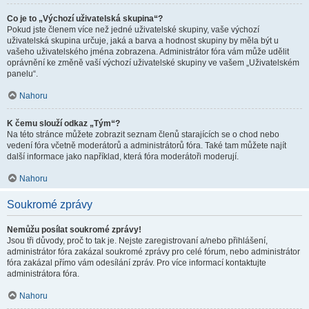
Co je to „Výchozí uživatelská skupina“?
Pokud jste členem více než jedné uživatelské skupiny, vaše výchozí
uživatelská skupina určuje, jaká a barva a hodnost skupiny by měla být u
vašeho uživatelského jména zobrazena. Administrátor fóra vám může udělit
oprávnění ke změně vaší výchozí uživatelské skupiny ve vašem „Uživatelském
panelu“.
Nahoru
K čemu slouží odkaz „Tým“?
Na této stránce můžete zobrazit seznam členů starajících se o chod nebo
vedení fóra včetně moderátorů a administrátorů fóra. Také tam můžete najít
další informace jako například, která fóra moderátoři moderují.
Nahoru
Soukromé zprávy
Nemůžu posílat soukromé zprávy!
Jsou tři důvody, proč to tak je. Nejste zaregistrovaní a/nebo přihlášení,
administrátor fóra zakázal soukromé zprávy pro celé fórum, nebo administrátor
fóra zakázal přímo vám odesílání zpráv. Pro více informací kontaktujte
administrátora fóra.
Nahoru