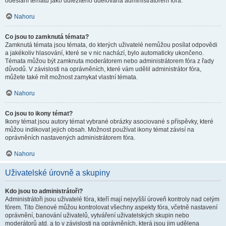
odeslání tématu jako důležitého udělována administrátorem fóra.
Nahoru
Co jsou to zamknutá témata?
Zamknutá témata jsou témata, do kterých uživatelé nemůžou posílat odpovědi
a jakékoliv hlasování, které se v nic nachází, bylo automaticky ukončeno.
Témata můžou být zamknuta moderátorem nebo administrátorem fóra z řady
důvodů. V závislosti na oprávněních, které vám udělil administrátor fóra,
můžete také mít možnost zamykat vlastní témata.
Nahoru
Co jsou to ikony témat?
Ikony témat jsou autory témat vybrané obrázky asociované s příspěvky, které
můžou indikovat jejich obsah. Možnost používat ikony témat závisí na
oprávněních nastavených administrátorem fóra.
Nahoru
Uživatelské úrovně a skupiny
Kdo jsou to administrátoři?
Administrátoři jsou uživatelé fóra, kteří mají nejvyšší úroveň kontroly nad celým
fórem. Tito členové můžou kontrolovat všechny aspekty fóra, včetně nastavení
oprávnění, banování uživatelů, vytváření uživatelských skupin nebo
moderátorů atd. a to v závislosti na oprávněních, která jsou jim udělena