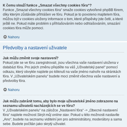
K čemu slouží funkce „Smazat všechny cookies fóra“?
Funkce „Smazat všechny cookies fóra“ smaže cookies vytvořené phpBB fórem,
díky kterým zůstáváte přihlášen ve fóru. Pokud je to povoleno majitelem fóra,
můžou být v cookies uloženy informace o tom, které příspěvky jste četli, a které
ještě ne. Pokud máte problém s přihlašováním nebo odhlašováním, smazání
cookies fóra může pomoci.
Nahoru
Předvolby a nastavení uživatele
Jak můžu změnit svoje nastavení?
Pokud jste se ve fóru zaregistrovali, jsou všechna vaše nastavení uložena v
databázi fóra. Pro jejich změnu přejděte na váš „Uživatelský panel“ pomocí
odkazu, který obvykle najdete po kliknutí na vaše jméno nahoře na stránkách
fóra. V „Uživatelském panelu“ budete moci změnit všechna vaše nastavení a
předvolby fóra.
Nahoru
Jak můžu zabránit tomu, aby bylo moje uživatelské jméno zobrazeno na
seznamu uživatelů nacházejících se ve fóru?
V „Uživatelském panelu“ na záložce „Nastavení fóra“ -> „Obecné nastavení
fóra“ najdete možnost
Skrýt můj online stav
. Pokud u této možnosti nastavíte
„Ano“, budete na seznamu viditelní jen pro administrátory, moderátory a sama
sebe. Budete počítán jako skrytý uživatel.