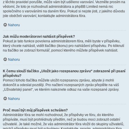
z těchto pravidel porušíte, může vám být uděleno varování. Vezměte prosím na
vědomí, že toto je rozhodnutí administrátora a phpBB Limited nemá nic
společného s varováními na daném fóru. Pokud si nejste jisti, z jakého důvodu
jste obdrželi varování, kontaktujte administrátora fóra.
Nahoru
Jak můžu moderátorovi nahlásit příspěvek?
Pokud je tato funkce povolena administrátorem fóra, měli byste v příspěvku,
který chcete nahlásit, vidět tlačítko (ikonu) pro nahlášení příspěvku. Po kliknutí
na tlačítko se zobrazí formulář, pomocí kterého můžete příspěvek nahlásit.
Nahoru
K čemu slouží tlačítko „Uložit jako rozepsanou zprávu“ zobrazené při psaní
příspěvku?
Pomocí tohoto tlačítka můžete uložit rozepsanou zprávu, abyste ji mohli
dokončit a odeslat později. Pro načtení rozepsaných zpráv přejděte na váš
„Uživatelský panel“, ve kterém naleznete odkaz na vaše rozepsané zprávy.
Nahoru
Proč musí být můj příspěvek schválen?
Administrátor fóra se mohl rozhodnout, že příspěvky ve fóru, do kterého
přispíváte, musí být prohlédnuty předtím, než je budou moci zobrazit ostatní
uživatelé. Je také možné, že vás administrátor fóra vložil do skupiny uživatelů,
jejichž příspěvky musí být schváleny. Kontaktujte, prosím, administrátora fóra