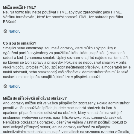
Můžu použít HTML?
Ne. Na tomto fóru nelze používat HTML, aby bylo zpracováno jako HTML.
Většinu formátování, které lze provést pomocí HTML, lze nahradit použitím
BBKódů.
Nahoru
Co jsou to smajlíci?
Smajlíci nebo emotikony jsou malé obrázky, které můžou být použity k
vyjádření pocitů a vytvořeny za použití krátkého kódu, např. kód :) znamená
radost a kód :( znamená smutek. Úplný seznam smajlíků najdete na formuláři,
na kterém se tvoří zprávy a příspěvky. Pokuste se nepoužívat smajlíky v příliš
velkém počtu, protože můžou způsobit nečitelnost příspěvku a moderátoři by je
mohli odstranit, nebo smazat celý váš příspěvek. Administrátor fóra může také
nastavit omezení počtu smajlíků, které lze v příspěvku použít.
Nahoru
Můžu do příspěvků přidávat obrázky?
Ano, obrázky můžou být ve vašich příspěvcích zobrazeny. Pokud administrátor
povolil ve fóru používání příloh, budete moci nahrát obrázek do fóra. V
opačném případě musíte odkázat na obrázek, který se nachází na veřejně
přístupném webovém serveru, např. http://www.priklad.cz/muj-obrazek.gif.
Nemůžete odkázat na obrázek uložený ve vašem vlastním počítači (pokud to
není veřejně přístupný server) ani na obrázky uložené za nějakým
autentizačním mechanizmem, např. v emailech na seznamu.cz nebo v Gmailu,