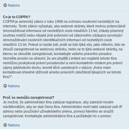
Nahoru
Co je to COPPA?
COPPA je americký zákon z roku 1998 na ochranu soukromí nezletilých na
internetu. Tento zákon vyžaduje, aby webové stránky, které mohou potenciálně
shromažďovat informace od nezletilých osob mladších 13 let, získaly písemný
souhlas rodičů nebo nějaké jiné potvrzení od zákonného zástupce povolující
shromažďování osobních identifikačních informací od nezletilých osob
mladších 13 let. Pokud si nejste jisti, jestli se toto týká vás, jako někoho, kdo se
zkouší zaregistrovat na webovou stránku, nebo se to týká webové stránky, na
kterou se zkoušíte zaregistrovat, kontaktujte vašeho právního poradce.
Vezměte prosím na vědomí, že ani phpBB Limited ani majitelé tohoto fóra
nemůžou poskytovat právní poradenství a není kontaktním místem pro právní
zájmy jakéhokoliv druhu, kromě těch uvedených v otázce „Koho mám
kontaktovat ohledně stížnosti a/nebo právních záležitostí týkajících se tohoto
fóra?“.
Nahoru
Proč se nemůžu zaregistrovat?
Je možné, že administrátor fóra zakázal registrace, aby zabránil novým
návštěvníkům, aby se stali členy fóra. Administrátor mohl také zakázat vaši IP
adresu nebo používání uživatelského jména, pomocí kterého se snažíš
zaregistrovat. Kontaktujte administrátora fóra a požádejte ho o pomoc.
Nahoru