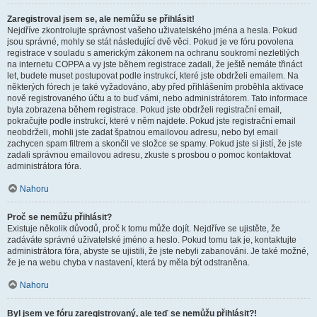
Zaregistroval jsem se, ale nemůžu se přihlásit!
Nejdříve zkontrolujte správnost vašeho uživatelského jména a hesla. Pokud
jsou správné, mohly se stát následující dvě věci. Pokud je ve fóru povolena
registrace v souladu s americkým zákonem na ochranu soukromí nezletilých
na internetu COPPA a vy jste během registrace zadali, že ještě nemáte třináct
let, budete muset postupovat podle instrukcí, které jste obdrželi emailem. Na
některých fórech je také vyžadováno, aby před přihlášením proběhla aktivace
nově registrovaného účtu a to buď vámi, nebo administrátorem. Tato informace
byla zobrazena během registrace. Pokud jste obdrželi registrační email,
pokračujte podle instrukcí, které v něm najdete. Pokud jste registrační email
neobdrželi, mohli jste zadat špatnou emailovou adresu, nebo byl email
zachycen spam filtrem a skončil ve složce se spamy. Pokud jste si jistí, že jste
zadali správnou emailovou adresu, zkuste s prosbou o pomoc kontaktovat
administrátora fóra.
Nahoru
Proč se nemůžu přihlásit?
Existuje několik důvodů, proč k tomu může dojít. Nejdříve se ujistěte, že
zadáváte správné uživatelské jméno a heslo. Pokud tomu tak je, kontaktujte
administrátora fóra, abyste se ujistili, že jste nebyli zabanováni. Je také možné,
že je na webu chyba v nastavení, která by měla být odstraněna.
Nahoru
Byl jsem ve fóru zaregistrovaný, ale teď se nemůžu přihlásit?!