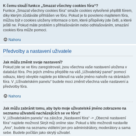
K čemu slouží funkce „Smazat všechny cookies fóra“?
Funkce „Smazat všechny cookies fóra“ smaže cookies vytvořené phpBB fórem,
díky kterým zůstáváte přihlášen ve fóru. Pokud je to povoleno majitelem fóra,
můžou být v cookies uloženy informace o tom, které příspěvky jste četli, a které
ještě ne. Pokud máte problém s přihlašováním nebo odhlašováním, smazání
cookies fóra může pomoci.
Nahoru
Předvolby a nastavení uživatele
Jak můžu změnit svoje nastavení?
Pokud jste se ve fóru zaregistrovali, jsou všechna vaše nastavení uložena v
databázi fóra. Pro jejich změnu přejděte na váš „Uživatelský panel“ pomocí
odkazu, který obvykle najdete po kliknutí na vaše jméno nahoře na stránkách
fóra. V „Uživatelském panelu“ budete moci změnit všechna vaše nastavení a
předvolby fóra.
Nahoru
Jak můžu zabránit tomu, aby bylo moje uživatelské jméno zobrazeno na
seznamu uživatelů nacházejících se ve fóru?
V „Uživatelském panelu“ na záložce „Nastavení fóra“ -> „Obecné nastavení
fóra“ najdete možnost
Skrýt můj online stav
. Pokud u této možnosti nastavíte
„Ano“, budete na seznamu viditelní jen pro administrátory, moderátory a sama
sebe. Budete počítán jako skrytý uživatel.