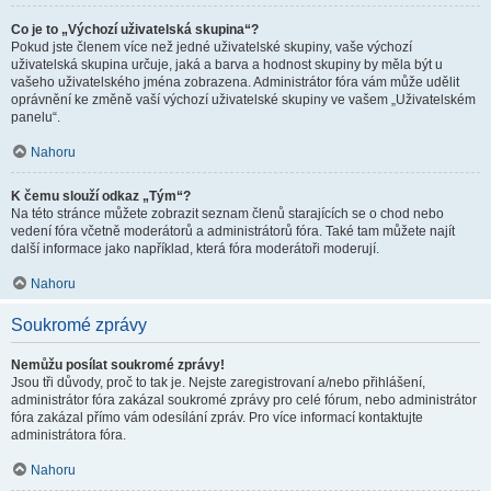
Co je to „Výchozí uživatelská skupina“?
Pokud jste členem více než jedné uživatelské skupiny, vaše výchozí
uživatelská skupina určuje, jaká a barva a hodnost skupiny by měla být u
vašeho uživatelského jména zobrazena. Administrátor fóra vám může udělit
oprávnění ke změně vaší výchozí uživatelské skupiny ve vašem „Uživatelském
panelu“.
Nahoru
K čemu slouží odkaz „Tým“?
Na této stránce můžete zobrazit seznam členů starajících se o chod nebo
vedení fóra včetně moderátorů a administrátorů fóra. Také tam můžete najít
další informace jako například, která fóra moderátoři moderují.
Nahoru
Soukromé zprávy
Nemůžu posílat soukromé zprávy!
Jsou tři důvody, proč to tak je. Nejste zaregistrovaní a/nebo přihlášení,
administrátor fóra zakázal soukromé zprávy pro celé fórum, nebo administrátor
fóra zakázal přímo vám odesílání zpráv. Pro více informací kontaktujte
administrátora fóra.
Nahoru