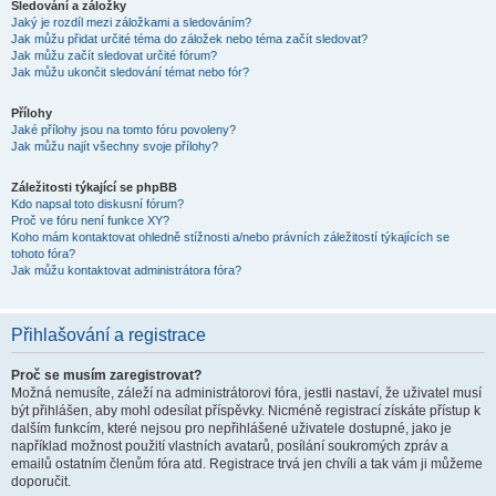
Sledování a záložky
Jaký je rozdíl mezi záložkami a sledováním?
Jak můžu přidat určité téma do záložek nebo téma začít sledovat?
Jak můžu začít sledovat určité fórum?
Jak můžu ukončit sledování témat nebo fór?
Přílohy
Jaké přílohy jsou na tomto fóru povoleny?
Jak můžu najít všechny svoje přílohy?
Záležitosti týkající se phpBB
Kdo napsal toto diskusní fórum?
Proč ve fóru není funkce XY?
Koho mám kontaktovat ohledně stížnosti a/nebo právních záležitostí týkajících se
tohoto fóra?
Jak můžu kontaktovat administrátora fóra?
Přihlašování a registrace
Proč se musím zaregistrovat?
Možná nemusíte, záleží na administrátorovi fóra, jestli nastaví, že uživatel musí
být přihlášen, aby mohl odesílat příspěvky. Nicméně registrací získáte přístup k
dalším funkcím, které nejsou pro nepřihlášené uživatele dostupné, jako je
například možnost použití vlastních avatarů, posílání soukromých zpráv a
emailů ostatním členům fóra atd. Registrace trvá jen chvíli a tak vám ji můžeme
doporučit.