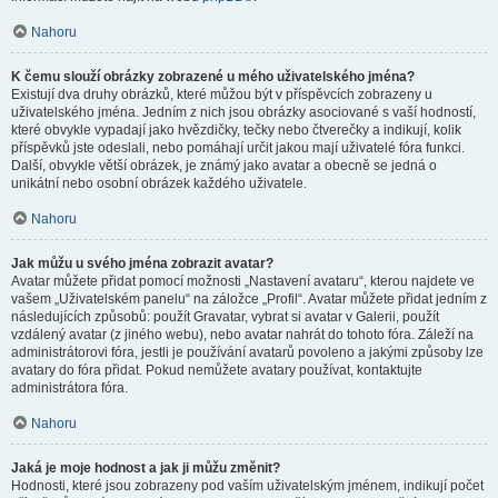
Nahoru
K čemu slouží obrázky zobrazené u mého uživatelského jména?
Existují dva druhy obrázků, které můžou být v příspěvcích zobrazeny u
uživatelského jména. Jedním z nich jsou obrázky asociované s vaší hodností,
které obvykle vypadají jako hvězdičky, tečky nebo čtverečky a indikují, kolik
příspěvků jste odeslali, nebo pomáhají určit jakou mají uživatelé fóra funkci.
Další, obvykle větší obrázek, je známý jako avatar a obecně se jedná o
unikátní nebo osobní obrázek každého uživatele.
Nahoru
Jak můžu u svého jména zobrazit avatar?
Avatar můžete přidat pomocí možnosti „Nastavení avataru“, kterou najdete ve
vašem „Uživatelském panelu“ na záložce „Profil“. Avatar můžete přidat jedním z
následujících způsobů: použít Gravatar, vybrat si avatar v Galerii, použít
vzdálený avatar (z jiného webu), nebo avatar nahrát do tohoto fóra. Záleží na
administrátorovi fóra, jestli je používání avatarů povoleno a jakými způsoby lze
avatary do fóra přidat. Pokud nemůžete avatary používat, kontaktujte
administrátora fóra.
Nahoru
Jaká je moje hodnost a jak ji můžu změnit?
Hodnosti, které jsou zobrazeny pod vaším uživatelským jménem, indikují počet