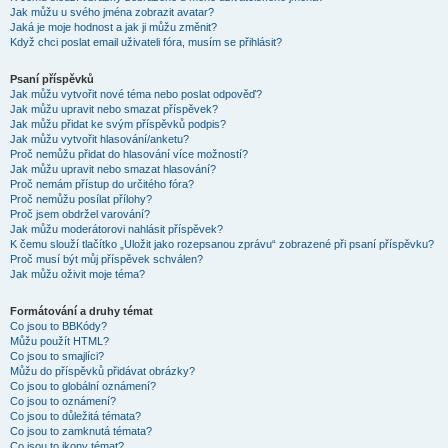
Jak můžu u svého jména zobrazit avatar?
Jaká je moje hodnost a jak ji můžu změnit?
Když chci poslat email uživateli fóra, musím se přihlásit?
Psaní příspěvků
Jak můžu vytvořit nové téma nebo poslat odpověď?
Jak můžu upravit nebo smazat příspěvek?
Jak můžu přidat ke svým příspěvků podpis?
Jak můžu vytvořit hlasování/anketu?
Proč nemůžu přidat do hlasování více možností?
Jak můžu upravit nebo smazat hlasování?
Proč nemám přístup do určitého fóra?
Proč nemůžu posílat přílohy?
Proč jsem obdržel varování?
Jak můžu moderátorovi nahlásit příspěvek?
K čemu slouží tlačítko „Uložit jako rozepsanou zprávu“ zobrazené při psaní příspěvku?
Proč musí být můj příspěvek schválen?
Jak můžu oživit moje téma?
Formátování a druhy témat
Co jsou to BBKódy?
Můžu použít HTML?
Co jsou to smajlíci?
Můžu do příspěvků přidávat obrázky?
Co jsou to globální oznámení?
Co jsou to oznámení?
Co jsou to důležitá témata?
Co jsou to zamknutá témata?
Co jsou to ikony témat?