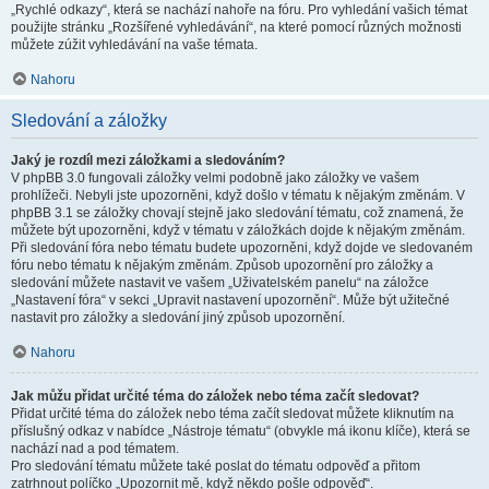
„Rychlé odkazy“, která se nachází nahoře na fóru. Pro vyhledání vašich témat
použijte stránku „Rozšířené vyhledávání“, na které pomocí různých možnosti
můžete zúžit vyhledávání na vaše témata.
Nahoru
Sledování a záložky
Jaký je rozdíl mezi záložkami a sledováním?
V phpBB 3.0 fungovali záložky velmi podobně jako záložky ve vašem
prohlížeči. Nebyli jste upozorněni, když došlo v tématu k nějakým změnám. V
phpBB 3.1 se záložky chovají stejně jako sledování tématu, což znamená, že
můžete být upozorněni, když v tématu v záložkách dojde k nějakým změnám.
Při sledování fóra nebo tématu budete upozorněni, když dojde ve sledovaném
fóru nebo tématu k nějakým změnám. Způsob upozornění pro záložky a
sledování můžete nastavit ve vašem „Uživatelském panelu“ na záložce
„Nastavení fóra“ v sekci „Upravit nastavení upozornění“. Může být užitečné
nastavit pro záložky a sledování jiný způsob upozornění.
Nahoru
Jak můžu přidat určité téma do záložek nebo téma začít sledovat?
Přidat určité téma do záložek nebo téma začít sledovat můžete kliknutím na
příslušný odkaz v nabídce „Nástroje tématu“ (obvykle má ikonu klíče), která se
nachází nad a pod tématem.
Pro sledování tématu můžete také poslat do tématu odpověď a přitom
zatrhnout políčko „Upozornit mě, když někdo pošle odpověď“.