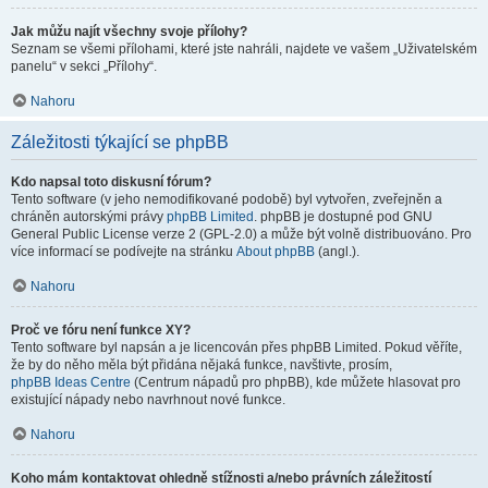
Jak můžu najít všechny svoje přílohy?
Seznam se všemi přílohami, které jste nahráli, najdete ve vašem „Uživatelském
panelu“ v sekci „Přílohy“.
Nahoru
Záležitosti týkající se phpBB
Kdo napsal toto diskusní fórum?
Tento software (v jeho nemodifikované podobě) byl vytvořen, zveřejněn a
chráněn autorskými právy
phpBB Limited
. phpBB je dostupné pod GNU
General Public License verze 2 (GPL-2.0) a může být volně distribuováno. Pro
více informací se podívejte na stránku
About phpBB
(angl.).
Nahoru
Proč ve fóru není funkce XY?
Tento software byl napsán a je licencován přes phpBB Limited. Pokud věříte,
že by do něho měla být přidána nějaká funkce, navštivte, prosím,
phpBB Ideas Centre
(Centrum nápadů pro phpBB), kde můžete hlasovat pro
existující nápady nebo navrhnout nové funkce.
Nahoru
Koho mám kontaktovat ohledně stížnosti a/nebo právních záležitostí