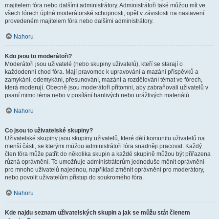
majitelem fóra nebo dalšími administrátory. Administrátoři také můžou mít ve
všech fórech úplné moderátorské schopnosti, opět v závislosti na nastavení
provedeném majitelem fóra nebo dalšími administrátory.
Nahoru
Kdo jsou to moderátoři?
Moderátoři jsou uživatelé (nebo skupiny uživatelů), kteří se starají o
každodenní chod fóra. Mají pravomoc k upravování a mazání příspěvků a
zamykání, odemykání, přesunování, mazání a rozdělování témat ve fórech,
která moderují. Obecně jsou moderátoři přítomni, aby zabraňovali uživatelů v
psaní mimo téma nebo v posílání hanlivých nebo urážlivých materiálů.
Nahoru
Co jsou to uživatelské skupiny?
Uživatelské skupiny jsou skupiny uživatelů, které dělí komunitu uživatelů na
menší části, se kterými můžou administrátoři fóra snadněji pracovat. Každý
člen fóra může patřit do několika skupin a každé skupině můžou být přiřazena
různá oprávnění. To umožňuje administrátorům jednoduše měnit oprávnění
pro mnoho uživatelů najednou, například změnit oprávnění pro moderátory,
nebo povolit uživatelům přístup do soukromého fóra.
Nahoru
Kde najdu seznam uživatelských skupin a jak se můžu stát členem