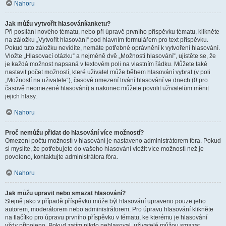
Nahoru
Jak můžu vytvořit hlasování/anketu?
Při posílání nového tématu, nebo při úpravě prvního příspěvku tématu, klikněte
na záložku „Vytvořit hlasování“ pod hlavním formulářem pro text příspěvku.
Pokud tuto záložku nevidíte, nemáte potřebné oprávnění k vytvoření hlasování.
Vložte „Hlasovací otázku“ a nejméně dvě „Možnosti hlasování“, ujistěte se, že
je každá možnost napsaná v textovém poli na vlastním řádku. Můžete také
nastavit počet možností, které uživatel může během hlasování vybrat (v poli
„Možností na uživatele“), časové omezení trvání hlasování ve dnech (0 pro
časově neomezené hlasování) a nakonec můžete povolit uživatelům měnit
jejich hlasy.
Nahoru
Proč nemůžu přidat do hlasování více možností?
Omezení počtu možností v hlasování je nastaveno administrátorem fóra. Pokud
si myslíte, že potřebujete do vašeho hlasování vložit více možností než je
povoleno, kontaktujte administrátora fóra.
Nahoru
Jak můžu upravit nebo smazat hlasování?
Stejně jako v případě příspěvků může být hlasování upraveno pouze jeho
autorem, moderátorem nebo administrátorem. Pro úpravu hlasování klikněte
na tlačítko pro úpravu prvního příspěvku v tématu, ke kterému je hlasování
vždy připojeno. Pokud zatím nikdo nehlasoval, uživatelé můžou smazat