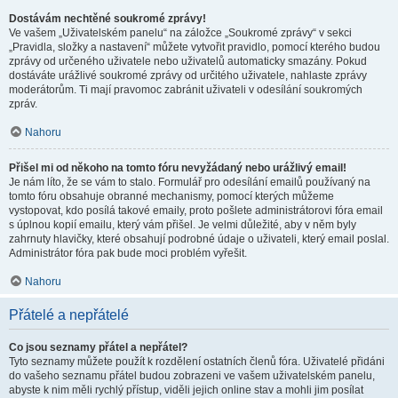
Dostávám nechtěné soukromé zprávy!
Ve vašem „Uživatelském panelu“ na záložce „Soukromé zprávy“ v sekci
„Pravidla, složky a nastavení“ můžete vytvořit pravidlo, pomocí kterého budou
zprávy od určeného uživatele nebo uživatelů automaticky smazány. Pokud
dostáváte urážlivé soukromé zprávy od určitého uživatele, nahlaste zprávy
moderátorům. Ti mají pravomoc zabránit uživateli v odesílání soukromých
zpráv.
Nahoru
Přišel mi od někoho na tomto fóru nevyžádaný nebo urážlivý email!
Je nám líto, že se vám to stalo. Formulář pro odesílání emailů používaný na
tomto fóru obsahuje obranné mechanismy, pomocí kterých můžeme
vystopovat, kdo posílá takové emaily, proto pošlete administrátorovi fóra email
s úplnou kopií emailu, který vám přišel. Je velmi důležité, aby v něm byly
zahrnuty hlavičky, které obsahují podrobné údaje o uživateli, který email poslal.
Administrátor fóra pak bude moci problém vyřešit.
Nahoru
Přátelé a nepřátelé
Co jsou seznamy přátel a nepřátel?
Tyto seznamy můžete použít k rozdělení ostatních členů fóra. Uživatelé přidáni
do vašeho seznamu přátel budou zobrazeni ve vašem uživatelském panelu,
abyste k nim měli rychlý přístup, viděli jejich online stav a mohli jim posílat