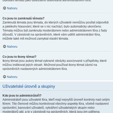
odeslání tématu jako důležitého udělována administrátorem fóra.
Nahoru
Co jsou to zamknutá témata?
Zamknutá témata jsou témata, do kterých uživatelé nemůžou posílat odpovědi
a jakékoliv hlasování, které se v nic nachází, bylo automaticky ukončeno.
Témata můžou být zamknuta moderátorem nebo administrátorem fóra z řady
důvodů. V závislosti na oprávněních, které vám udělil administrátor fóra,
můžete také mít možnost zamykat vlastní témata.
Nahoru
Co jsou to ikony témat?
Ikony témat jsou autory témat vybrané obrázky asociované s příspěvky, které
můžou indikovat jejich obsah. Možnost používat ikony témat závisí na
oprávněních nastavených administrátorem fóra.
Nahoru
Uživatelské úrovně a skupiny
Kdo jsou to administrátoři?
Administrátoři jsou uživatelé fóra, kteří mají nejvyšší úroveň kontroly nad celým
fórem. Tito členové můžou kontrolovat všechny aspekty fóra, včetně nastavení
oprávnění, banování uživatelů, vytváření uživatelských skupin nebo
moderátorů atd. a to v závislosti na oprávněních, která jsou jim udělena