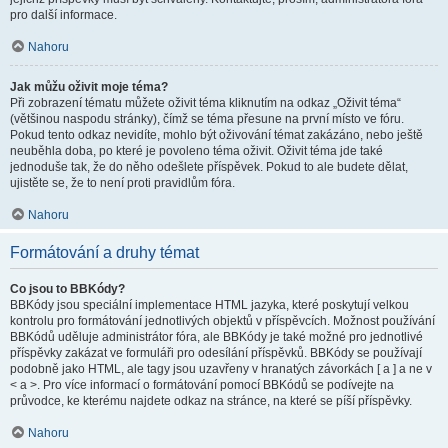
pro další informace.
Nahoru
Jak můžu oživit moje téma?
Při zobrazení tématu můžete oživit téma kliknutím na odkaz „Oživit téma“
(většinou naspodu stránky), čímž se téma přesune na první místo ve fóru.
Pokud tento odkaz nevidíte, mohlo být oživování témat zakázáno, nebo ještě
neuběhla doba, po které je povoleno téma oživit. Oživit téma jde také
jednoduše tak, že do něho odešlete příspěvek. Pokud to ale budete dělat,
ujistěte se, že to není proti pravidlům fóra.
Nahoru
Formátování a druhy témat
Co jsou to BBKódy?
BBKódy jsou speciální implementace HTML jazyka, které poskytují velkou
kontrolu pro formátování jednotlivých objektů v příspěvcích. Možnost používání
BBKódů uděluje administrátor fóra, ale BBKódy je také možné pro jednotlivé
příspěvky zakázat ve formuláři pro odesílání příspěvků. BBKódy se používají
podobně jako HTML, ale tagy jsou uzavřeny v hranatých závorkách [ a ] a ne v
< a >. Pro více informací o formátování pomocí BBKódů se podívejte na
průvodce, ke kterému najdete odkaz na stránce, na které se píší příspěvky.
Nahoru