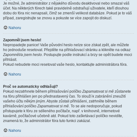
Je možné, že administrátor z nějakého důvodu deaktivoval nebo smazal váš
účet. Na některých fórech také pravidelně odstraňují uživatele, kteří dlouhou
dobu do fóra nic nenapsali, čímž se zmenší velikost databáze. Pokud je to váš
případ, zaregistrujte se znovu a pokuste se více zapojit do diskuzí.
Nahoru
Zapomněl jsem heslo!
Nepropadejte panice! Vaše původní heslo nelze sice získat zpět, ale můžete
ho jednoduše resetovat. Přejděte na přihlašovací stránku a klikněte na odkaz
Zapomněl/a jsem heslo
. Postupujte podle instrukcí a brzy se opět budete moci
přihlásit.
Pokud nebudete moci resetovat vaše heslo, kontaktujte administrátora fóra.
Nahoru
Proč se automaticky odhlašuji?
Pokud nezatrhnete během přihlašování políčko
Zapamatovat si mě
zůstanete
na fóru přihlášen jen po přednastavený čas. To slouží k zabránění zneužití
vašeho účtu někým jiným. Abyste zůstali přihlášeni, zatrhněte během
přihlašování políčko
Zapamatovat si mě
. To se ale nedoporučuje, pokud
přistupujete k fóru ze sdíleného počítače, např. v knihovně, internetové
kavárně, počítačové učebně atd. Pokud toto zaškrtávací políčko nevidíte,
znamená to, že administrátor fóra tuto funkci zakázal.
Nahoru