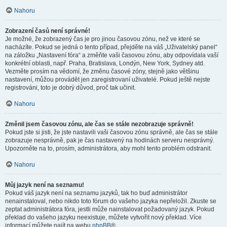
Nahoru
Zobrazení časů není správné!
Je možné, že zobrazený čas je pro jinou časovou zónu, než ve které se
nacházíte. Pokud se jedná o tento případ, přejděte na váš „Uživatelský panel“
na záložku „Nastavení fóra“ a změňte vaši časovou zónu, aby odpovídala vaší
konkrétní oblasti, např. Praha, Bratislava, Londýn, New York, Sydney atd.
Vezměte prosím na vědomí, že změnu časové zóny, stejně jako většinu
nastavení, můžou provádět jen zaregistrovaní uživatelé. Pokud ještě nejste
registrováni, toto je dobrý důvod, proč tak učinit.
Nahoru
Změnil jsem časovou zónu, ale čas se stále nezobrazuje správně!
Pokud jste si jisti, že jste nastavili vaši časovou zónu správně, ale čas se stále
zobrazuje nesprávně, pak je čas nastavený na hodinách serveru nesprávný.
Upozorněte na to, prosím, administrátora, aby mohl tento problém odstranit.
Nahoru
Můj jazyk není na seznamu!
Pokud váš jazyk není na seznamu jazyků, tak ho buď administrátor
nenainstaloval, nebo nikdo toto fórum do vašeho jazyka nepřeložil. Zkuste se
zeptat administrátora fóra, jestli může nainstalovat požadovaný jazyk. Pokud
překlad do vašeho jazyku neexistuje, můžete vytvořit nový překlad. Více
informací můžete najít na webu
phpBB
®.