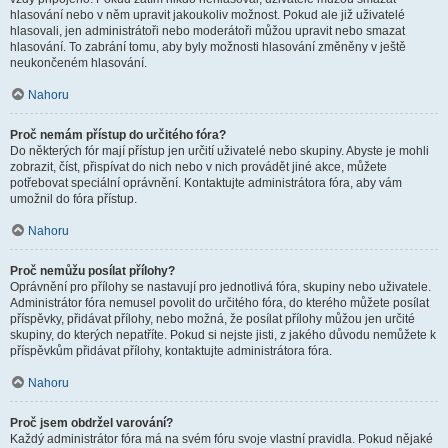
hlasování nebo v něm upravit jakoukoliv možnost. Pokud ale již uživatelé
hlasovali, jen administrátoři nebo moderátoři můžou upravit nebo smazat
hlasování. To zabrání tomu, aby byly možnosti hlasování změněny v ještě
neukončeném hlasování.
Nahoru
Proč nemám přístup do určitého fóra?
Do některých fór mají přístup jen určití uživatelé nebo skupiny. Abyste je mohli
zobrazit, číst, přispívat do nich nebo v nich provádět jiné akce, můžete
potřebovat speciální oprávnění. Kontaktujte administrátora fóra, aby vám
umožnil do fóra přístup.
Nahoru
Proč nemůžu posílat přílohy?
Oprávnění pro přílohy se nastavují pro jednotlivá fóra, skupiny nebo uživatele.
Administrátor fóra nemusel povolit do určitého fóra, do kterého můžete posílat
příspěvky, přidávat přílohy, nebo možná, že posílat přílohy můžou jen určité
skupiny, do kterých nepatříte. Pokud si nejste jisti, z jakého důvodu nemůžete k
příspěvkům přidávat přílohy, kontaktujte administrátora fóra.
Nahoru
Proč jsem obdržel varování?
Každý administrátor fóra má na svém fóru svoje vlastní pravidla. Pokud nějaké