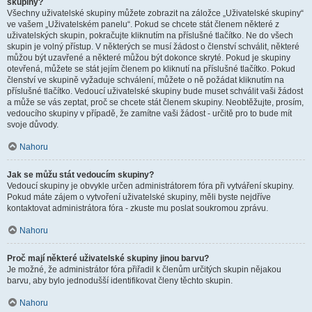
skupiny?
Všechny uživatelské skupiny můžete zobrazit na záložce „Uživatelské skupiny“
ve vašem „Uživatelském panelu“. Pokud se chcete stát členem některé z
uživatelských skupin, pokračujte kliknutím na příslušné tlačítko. Ne do všech
skupin je volný přístup. V některých se musí žádost o členství schválit, některé
můžou být uzavřené a některé můžou být dokonce skryté. Pokud je skupiny
otevřená, můžete se stát jejím členem po kliknutí na příslušné tlačítko. Pokud
členství ve skupině vyžaduje schválení, můžete o ně požádat kliknutím na
příslušné tlačítko. Vedoucí uživatelské skupiny bude muset schválit vaši žádost
a může se vás zeptat, proč se chcete stát členem skupiny. Neobtěžujte, prosím,
vedoucího skupiny v případě, že zamítne vaši žádost - určitě pro to bude mít
svoje důvody.
Nahoru
Jak se můžu stát vedoucím skupiny?
Vedoucí skupiny je obvykle určen administrátorem fóra při vytváření skupiny.
Pokud máte zájem o vytvoření uživatelské skupiny, měli byste nejdříve
kontaktovat administrátora fóra - zkuste mu poslat soukromou zprávu.
Nahoru
Proč mají některé uživatelské skupiny jinou barvu?
Je možné, že administrátor fóra přiřadil k členům určitých skupin nějakou
barvu, aby bylo jednodušší identifikovat členy těchto skupin.
Nahoru