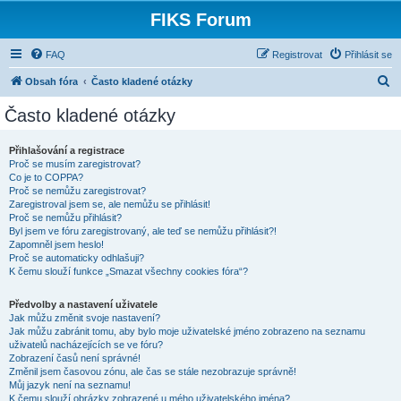
FIKS Forum
FAQ
Registrovat
Přihlásit se
H
Obsah fóra
Často kladené otázky
l
Často kladené otázky
e
d
Přihlašování a registrace
Proč se musím zaregistrovat?
a
Co je to COPPA?
t
Proč se nemůžu zaregistrovat?
Zaregistroval jsem se, ale nemůžu se přihlásit!
Proč se nemůžu přihlásit?
Byl jsem ve fóru zaregistrovaný, ale teď se nemůžu přihlásit?!
Zapomněl jsem heslo!
Proč se automaticky odhlašuji?
K čemu slouží funkce „Smazat všechny cookies fóra“?
Předvolby a nastavení uživatele
Jak můžu změnit svoje nastavení?
Jak můžu zabránit tomu, aby bylo moje uživatelské jméno zobrazeno na seznamu
uživatelů nacházejících se ve fóru?
Zobrazení časů není správné!
Změnil jsem časovou zónu, ale čas se stále nezobrazuje správně!
Můj jazyk není na seznamu!
K čemu slouží obrázky zobrazené u mého uživatelského jména?