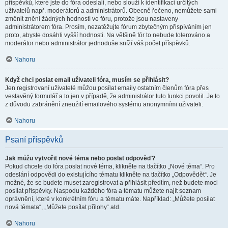
příspěvků, které jste do fóra odeslali, nebo slouží k identifikaci určitých
uživatelů např. moderátorů a administrátorů. Obecně řečeno, nemůžete sami
změnit znění žádných hodností ve fóru, protože jsou nastaveny
administrátorem fóra. Prosím, nezatěžujte fórum zbytečným přispíváním jen
proto, abyste dosáhli vyšší hodnosti. Na většině fór to nebude tolerováno a
moderátor nebo administrátor jednoduše sníží váš počet příspěvků.
Nahoru
Když chci poslat email uživateli fóra, musím se přihlásit?
Jen registrovaní uživatelé můžou posílat emaily ostatním členům fóra přes
vestavěný formulář a to jen v případě, že administrátor tuto funkci povolil. Je to
z důvodu zabránění zneužití emailového systému anonymními uživateli.
Nahoru
Psaní příspěvků
Jak můžu vytvořit nové téma nebo poslat odpověď?
Pokud chcete do fóra poslat nové téma, klikněte na tlačítko „Nové téma“. Pro
odeslání odpovědi do existujícího tématu klikněte na tlačítko „Odpovědět“. Je
možné, že se budete muset zaregistrovat a přihlásit předtím, než budete moci
posílat příspěvky. Naspodu každého fóra a tématu můžete najít seznam
oprávnění, které v konkrétním fóru a tématu máte. Například: „Můžete posílat
nová témata“, „Můžete posílat přílohy“ atd.
Nahoru