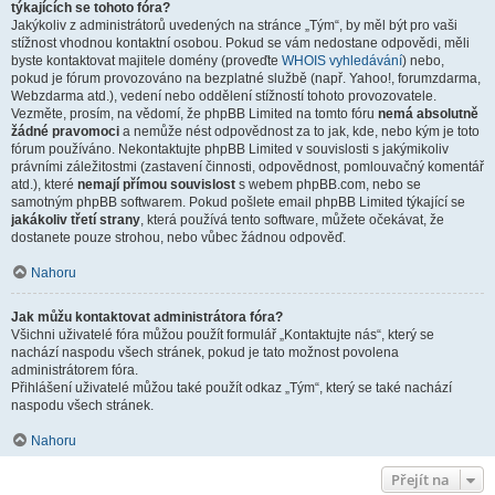
týkajících se tohoto fóra?
Jakýkoliv z administrátorů uvedených na stránce „Tým“, by měl být pro vaši
stížnost vhodnou kontaktní osobou. Pokud se vám nedostane odpovědi, měli
byste kontaktovat majitele domény (proveďte
WHOIS vyhledávání
) nebo,
pokud je fórum provozováno na bezplatné službě (např. Yahoo!, forumzdarma,
Webzdarma atd.), vedení nebo oddělení stížností tohoto provozovatele.
Vezměte, prosím, na vědomí, že phpBB Limited na tomto fóru
nemá absolutně
žádné pravomoci
a nemůže nést odpovědnost za to jak, kde, nebo kým je toto
fórum používáno. Nekontaktujte phpBB Limited v souvislosti s jakýmikoliv
právními záležitostmi (zastavení činnosti, odpovědnost, pomlouvačný komentář
atd.), které
nemají přímou souvislost
s webem phpBB.com, nebo se
samotným phpBB softwarem. Pokud pošlete email phpBB Limited týkající se
jakákoliv třetí strany
, která používá tento software, můžete očekávat, že
dostanete pouze strohou, nebo vůbec žádnou odpověď.
Nahoru
Jak můžu kontaktovat administrátora fóra?
Všichni uživatelé fóra můžou použít formulář „Kontaktujte nás“, který se
nachází naspodu všech stránek, pokud je tato možnost povolena
administrátorem fóra.
Přihlášení uživatelé můžou také použít odkaz „Tým“, který se také nachází
naspodu všech stránek.
Nahoru
Přejít na