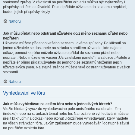
soukromé zprávy. V závislosti na použitém vzhledu můžou být zvýrazněny i
příspěvky od těchto uživatelů. Pokud přidáte uživatele do seznamu nepřátel,
budou jejich příspěvky skryty.
Nahoru
Jak můžu přidat nebo odstranit uživatele do/z mého seznamu přátel nebo
nepřátel?
Uživatele můžete přidat do vašeho seznamu dvěma způsoby. Po kliknutí na
jméno uživatele se dostanete na stránku s profilem uživatele, kde najdete
odkaz, pomocí kterého můžete uživatele přidat do seznamu přátel nebo
nepřátel. Nebo můžete ve vašem „Uživatelském panelu“ na záložce „Přátelé a
nepřátelé“ přímo přidat uživatele do jednoho ze seznamů vložením jejich
uživatelských jmen. Na stejné stránce můžete také odstranit uživatele z vašich
seznamů.
Nahoru
Vyhledávání ve fóru
Jak můžu vyhledávat na celém fóru nebo v jednotlivých fórech?
Vložte hledaný výraz do vyhledávacího pole umístěného na obsahu fóra
(indexu) nebo na stránkách témat nebo fór. Na rozšířené vyhledávání můžete
přejít kliknutím na odkaz (nebo ikonu) „Rozšířené vyhledávání“, který najdete
na všech stránkách fóra. Jakým způsobem bude vyhledávání dostupné závisí
na použitém vzhledu fóra.