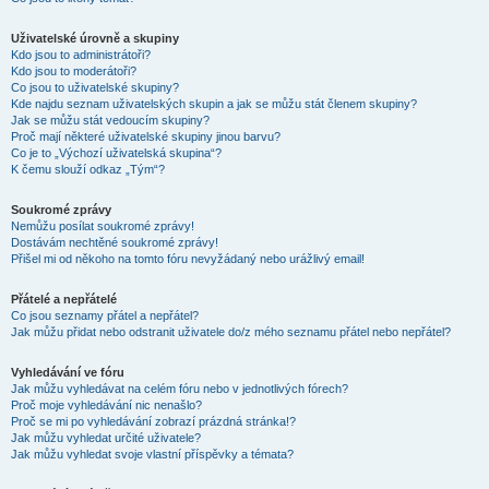
Uživatelské úrovně a skupiny
Kdo jsou to administrátoři?
Kdo jsou to moderátoři?
Co jsou to uživatelské skupiny?
Kde najdu seznam uživatelských skupin a jak se můžu stát členem skupiny?
Jak se můžu stát vedoucím skupiny?
Proč mají některé uživatelské skupiny jinou barvu?
Co je to „Výchozí uživatelská skupina“?
K čemu slouží odkaz „Tým“?
Soukromé zprávy
Nemůžu posílat soukromé zprávy!
Dostávám nechtěné soukromé zprávy!
Přišel mi od někoho na tomto fóru nevyžádaný nebo urážlivý email!
Přátelé a nepřátelé
Co jsou seznamy přátel a nepřátel?
Jak můžu přidat nebo odstranit uživatele do/z mého seznamu přátel nebo nepřátel?
Vyhledávání ve fóru
Jak můžu vyhledávat na celém fóru nebo v jednotlivých fórech?
Proč moje vyhledávání nic nenašlo?
Proč se mi po vyhledávání zobrazí prázdná stránka!?
Jak můžu vyhledat určité uživatele?
Jak můžu vyhledat svoje vlastní příspěvky a témata?