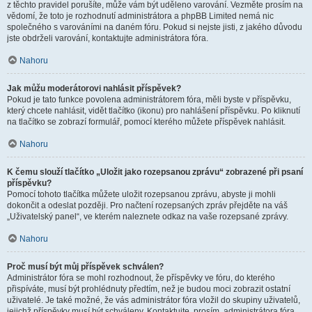
z těchto pravidel porušíte, může vám být uděleno varování. Vezměte prosím na
vědomí, že toto je rozhodnutí administrátora a phpBB Limited nemá nic
společného s varováními na daném fóru. Pokud si nejste jisti, z jakého důvodu
jste obdrželi varování, kontaktujte administrátora fóra.
Nahoru
Jak můžu moderátorovi nahlásit příspěvek?
Pokud je tato funkce povolena administrátorem fóra, měli byste v příspěvku,
který chcete nahlásit, vidět tlačítko (ikonu) pro nahlášení příspěvku. Po kliknutí
na tlačítko se zobrazí formulář, pomocí kterého můžete příspěvek nahlásit.
Nahoru
K čemu slouží tlačítko „Uložit jako rozepsanou zprávu“ zobrazené při psaní
příspěvku?
Pomocí tohoto tlačítka můžete uložit rozepsanou zprávu, abyste ji mohli
dokončit a odeslat později. Pro načtení rozepsaných zpráv přejděte na váš
„Uživatelský panel“, ve kterém naleznete odkaz na vaše rozepsané zprávy.
Nahoru
Proč musí být můj příspěvek schválen?
Administrátor fóra se mohl rozhodnout, že příspěvky ve fóru, do kterého
přispíváte, musí být prohlédnuty předtím, než je budou moci zobrazit ostatní
uživatelé. Je také možné, že vás administrátor fóra vložil do skupiny uživatelů,
jejichž příspěvky musí být schváleny. Kontaktujte, prosím, administrátora fóra