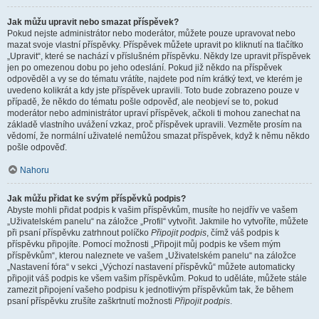
Jak můžu upravit nebo smazat příspěvek?
Pokud nejste administrátor nebo moderátor, můžete pouze upravovat nebo
mazat svoje vlastní příspěvky. Příspěvek můžete upravit po kliknutí na tlačítko
„Upravit“, které se nachází v příslušném příspěvku. Někdy lze upravit příspěvek
jen po omezenou dobu po jeho odeslání. Pokud již někdo na příspěvek
odpověděl a vy se do tématu vrátíte, najdete pod ním krátký text, ve kterém je
uvedeno kolikrát a kdy jste příspěvek upravili. Toto bude zobrazeno pouze v
případě, že někdo do tématu pošle odpověď, ale neobjeví se to, pokud
moderátor nebo administrátor upraví příspěvek, ačkoli ti mohou zanechat na
základě vlastního uvážení vzkaz, proč příspěvek upravili. Vezměte prosím na
vědomí, že normální uživatelé nemůžou smazat příspěvek, když k němu někdo
pošle odpověď.
Nahoru
Jak můžu přidat ke svým příspěvků podpis?
Abyste mohli přidat podpis k vašim příspěvkům, musíte ho nejdřív ve vašem
„Uživatelském panelu“ na záložce „Profil“ vytvořit. Jakmile ho vytvoříte, můžete
při psaní příspěvku zatrhnout políčko
Připojit podpis
, čímž váš podpis k
příspěvku připojíte. Pomocí možnosti „Připojit můj podpis ke všem mým
příspěvkům“, kterou naleznete ve vašem „Uživatelském panelu“ na záložce
„Nastavení fóra“ v sekci „Výchozí nastavení příspěvků“ můžete automaticky
připojit váš podpis ke všem vašim příspěvkům. Pokud to uděláte, můžete stále
zamezit připojení vašeho podpisu k jednotlivým příspěvkům tak, že během
psaní příspěvku zrušíte zaškrtnutí možnosti
Připojit podpis
.