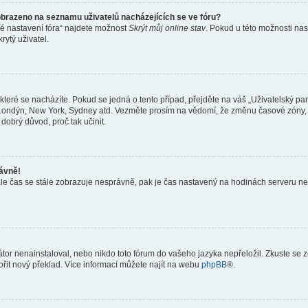
obrazeno na seznamu uživatelů nacházejících se ve fóru?
né nastavení fóra“ najdete možnost
Skrýt můj online stav
. Pokud u této možnosti nas
rytý uživatel.
teré se nacházíte. Pokud se jedná o tento případ, přejděte na váš „Uživatelský pa
a, Londýn, New York, Sydney atd. Vezměte prosím na vědomí, že změnu časové zóny, 
 dobrý důvod, proč tak učinit.
rávně!
ě, ale čas se stále zobrazuje nesprávně, pak je čas nastavený na hodinách serveru 
or nenainstaloval, nebo nikdo toto fórum do vašeho jazyka nepřeložil. Zkuste se ze
ořit nový překlad. Více informací můžete najít na webu
phpBB
®.