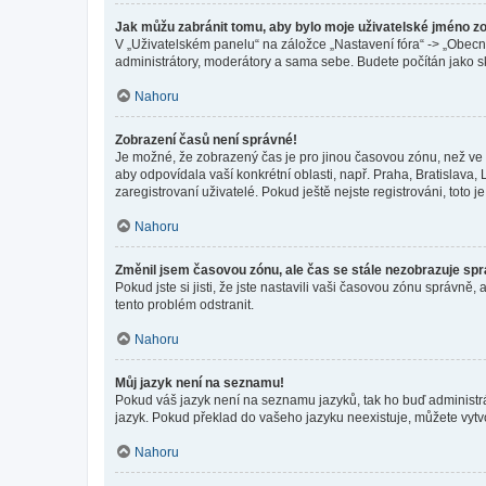
Jak můžu zabránit tomu, aby bylo moje uživatelské jméno z
V „Uživatelském panelu“ na záložce „Nastavení fóra“ -> „Obec
administrátory, moderátory a sama sebe. Budete počítán jako sk
Nahoru
Zobrazení časů není správné!
Je možné, že zobrazený čas je pro jinou časovou zónu, než ve k
aby odpovídala vaší konkrétní oblasti, např. Praha, Bratislav
zaregistrovaní uživatelé. Pokud ještě nejste registrováni, toto je
Nahoru
Změnil jsem časovou zónu, ale čas se stále nezobrazuje sp
Pokud jste si jisti, že jste nastavili vaši časovou zónu správn
tento problém odstranit.
Nahoru
Můj jazyk není na seznamu!
Pokud váš jazyk není na seznamu jazyků, tak ho buď administrát
jazyk. Pokud překlad do vašeho jazyku neexistuje, můžete vytv
Nahoru