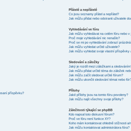
Přátelé a nepřátelé
Co jsou seznamy přátel a nepřátel?
Jak můžu přidat nebo odstranit uživatele d
Vyhledávání ve fóru
Jak můžu vyhledávat na celém fóru nebo v 
Proč moje vyhledávání nic nenašlo?
Proč se mi po vyhledávání zobrazí prázdná
Jak můžu vyhledat určité uživatele?
Jak můžu vyhledat svoje vlastní příspěvky
Sledování a záložky
Jaký je rozdíl mezi záložkami a sledováním
Jak můžu přidat určité téma do záložek neb
Jak můžu začít sledovat určité fórum?
Jak můžu ukončit sledování témat nebo fór
Přílohy
 psaní příspěvku?
Jaké přílohy jsou na tomto fóru povoleny?
Jak můžu najít všechny svoje přílohy?
Záležitosti týkající se phpBB
Kdo napsal toto diskusní fórum?
Proč ve fóru není funkce XY?
Koho mám kontaktovat ohledně stížnosti a/ne
Jak můžu kontaktovat administrátora fóra?