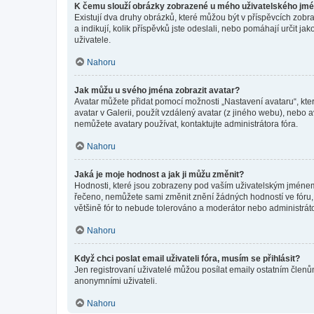
K čemu slouží obrázky zobrazené u mého uživatelského jm
Existují dva druhy obrázků, které můžou být v příspěvcích zobr
a indikují, kolik příspěvků jste odeslali, nebo pomáhají určit 
uživatele.
Nahoru
Jak můžu u svého jména zobrazit avatar?
Avatar můžete přidat pomocí možnosti „Nastavení avataru“, kter
avatar v Galerii, použít vzdálený avatar (z jiného webu), nebo a
nemůžete avatary používat, kontaktujte administrátora fóra.
Nahoru
Jaká je moje hodnost a jak ji můžu změnit?
Hodnosti, které jsou zobrazeny pod vaším uživatelským jménem, i
řečeno, nemůžete sami změnit znění žádných hodností ve fóru, 
většině fór to nebude tolerováno a moderátor nebo administrát
Nahoru
Když chci poslat email uživateli fóra, musím se přihlásit?
Jen registrovaní uživatelé můžou posílat emaily ostatním členům
anonymními uživateli.
Nahoru