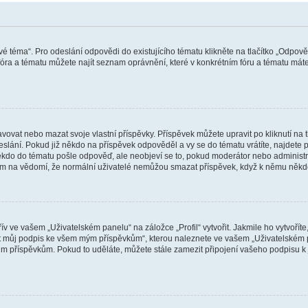
vé téma“. Pro odeslání odpovědi do existujícího tématu klikněte na tlačítko „Odpově
ra a tématu můžete najít seznam oprávnění, které v konkrétním fóru a tématu máte.
vat nebo mazat svoje vlastní příspěvky. Příspěvek můžete upravit po kliknutí na tla
ání. Pokud již někdo na příspěvek odpověděl a vy se do tématu vrátíte, najdete pod
ěkdo do tématu pošle odpověď, ale neobjeví se to, pokud moderátor nebo administr
osím na vědomí, že normální uživatelé nemůžou smazat příspěvek, když k němu něk
v ve vašem „Uživatelském panelu“ na záložce „Profil“ vytvořit. Jakmile ho vytvořít
jit můj podpis ke všem mým příspěvkům“, kterou naleznete ve vašem „Uživatelském p
im příspěvkům. Pokud to uděláte, můžete stále zamezit připojení vašeho podpisu k