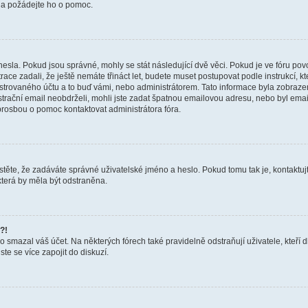
a a požádejte ho o pomoc.
hesla. Pokud jsou správné, mohly se stát následující dvě věci. Pokud je ve fóru 
ace zadali, že ještě nemáte třináct let, budete muset postupovat podle instrukcí, kt
trovaného účtu a to buď vámi, nebo administrátorem. Tato informace byla zobrazena
gistrační email neobdrželi, mohli jste zadat špatnou emailovou adresu, nebo byl em
s prosbou o pomoc kontaktovat administrátora fóra.
těte, že zadáváte správné uživatelské jméno a heslo. Pokud tomu tak je, kontaktujte a
terá by měla být odstraněna.
?!
smazal váš účet. Na některých fórech také pravidelně odstraňují uživatele, kteří d
te se více zapojit do diskuzí.