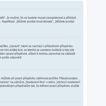
dět“. Je možné, že se budete muset zaregistrovat a přihlásit
 Například: „Můžete posílat nová témata“, „Můžete posílat
čítko „Upravit“, které se nachází v příslušném příspěvku.
 ním krátký text, ve kterém je uvedeno kolikrát a kdy jste
átor upraví příspěvek, ačkoli ti mohou zanechat na základě
do pošle odpověď.
e, můžete při psaní příspěvku zatrhnout políčko
Připojit podpis
,
anelu“ na záložce „Nastavení fóra“ v sekci „Výchozí nastavení
 jednotlivým příspěvkům tak, že během psaní příspěvku zrušíte