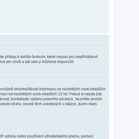
káte přístup k dalším funkcím, které nejsou pro nepřihlášené
rvá jen chvíli a tak vám ji můžeme doporučit.
enciálně shromažďovat informace od nezletilých osob mladších
í od nezletilých osob mladších 13 let. Pokud si nejste jisti,
istrovat, kontaktujte vašeho právního poradce. Vezměte prosím
kéhokoliv druhu, kromě těch uvedených v otázce „Koho mám
ši IP adresu nebo používání uživatelského jména, pomocí