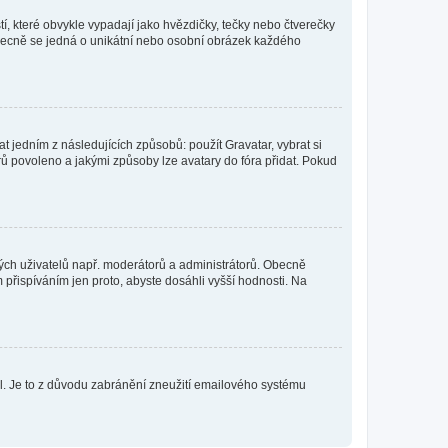
í, které obvykle vypadají jako hvězdičky, tečky nebo čtverečky
 a obecně se jedná o unikátní nebo osobní obrázek každého
t jedním z následujících způsobů: použít Gravatar, vybrat si
tarů povoleno a jakými způsoby lze avatary do fóra přidat. Pokud
itých uživatelů např. moderátorů a administrátorů. Obecně
přispíváním jen proto, abyste dosáhli vyšší hodnosti. Na
lil. Je to z důvodu zabránění zneužití emailového systému