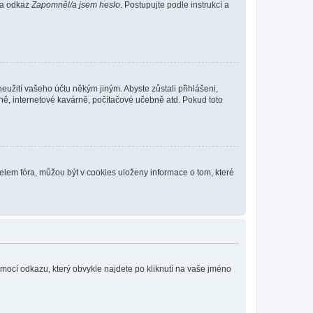
 na odkaz
Zapomněl/a jsem heslo
. Postupujte podle instrukcí a
eužití vašeho účtu někým jiným. Abyste zůstali přihlášeni,
vně, internetové kavárně, počítačové učebně atd. Pokud toto
elem fóra, můžou být v cookies uloženy informace o tom, které
omocí odkazu, který obvykle najdete po kliknutí na vaše jméno