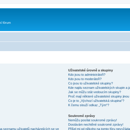
ní fórum
Uživatelské úrovně a skupiny
Kdo jsou to administrátoři?
Kdo jsou to moderátoři?
Co jsou to uživatelské skupiny?
Kde najdu seznam uživatelských skupin a j
Jak se můžu stát vedoucím skupiny?
Proč mají některé uživatelské skupiny jinou
Co je to „Výchozí uživatelská skupina“?
K čemu slouží odkaz „Tým“?
Soukromé zprávy
Nemůžu posílat soukromé zprávy!
Dostávám nechtěné soukromé zprávy!
na seznamu uživatelů nacházejících se ve
Přišel mi od někoho na tomto fóru nevyžáda