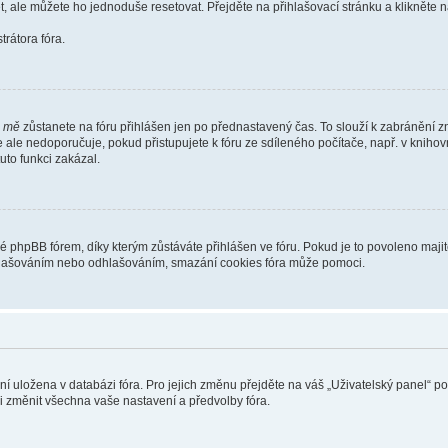
t, ale můžete ho jednoduše resetovat. Přejděte na přihlašovací stránku a klikněte
rátora fóra.
i mě
zůstanete na fóru přihlášen jen po přednastavený čas. To slouží k zabránění zn
se ale nedoporučuje, pokud přistupujete k fóru ze sdíleného počítače, např. v kniho
tuto funkci zakázal.
phpBB fórem, díky kterým zůstáváte přihlášen ve fóru. Pokud je to povoleno majit
přihlašováním nebo odhlašováním, smazání cookies fóra může pomoci.
ení uložena v databázi fóra. Pro jejich změnu přejděte na váš „Uživatelský panel“ p
i změnit všechna vaše nastavení a předvolby fóra.