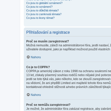
Co jsou to globální oznámení?
Co jsou to oznámení?
Co jsou to důležitá témata?
Co jsou to zamknutá témata?
Co jsou to ikony témat?
Přihlašování a registrace
Proč se musím zaregistrovat?
Možná nemusíte, záleží na administrátorovi fóra, jestli nastaví,
uživatele dostupné, jako je například možnost použití vlastních
Nahoru
Co je to COPPA?
COPPA je americký zákon z roku 1998 na ochranu soukromí nezl
13 let, získaly písemný souhlas rodičů nebo nějaké jiné potvrze
jestli se toto týká vás, jako někoho, kdo se zkouší zaregistro
na vědomí, že ani phpBB Limited ani majitelé tohoto fóra nem
kontaktovat ohledně stížnosti a/nebo právních záležitostí týkajíc
Nahoru
Proč se nemůžu zaregistrovat?
Je možné, že administrátor fóra zakázal registrace, aby zabrán