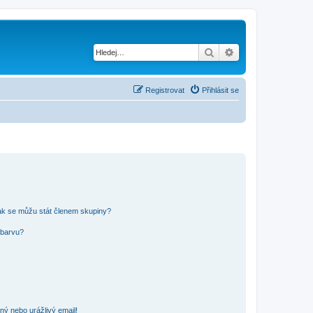
Hledat
Pokročilé hledání
Registrovat
Přihlásit se
ak se můžu stát členem skupiny?
 barvu?
ný nebo urážlivý email!