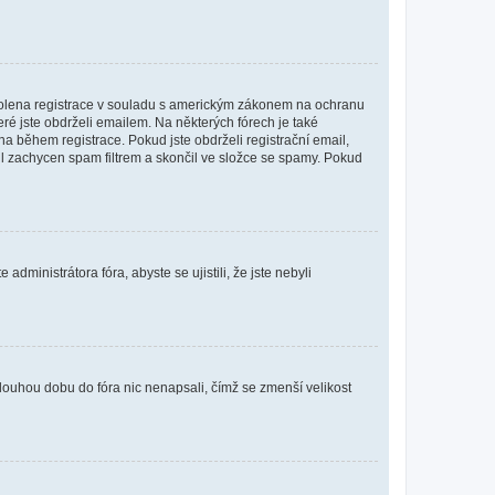
povolena registrace v souladu s americkým zákonem na ochranu
eré jste obdrželi emailem. Na některých fórech je také
 během registrace. Pokud jste obdrželi registrační email,
ail zachycen spam filtrem a skončil ve složce se spamy. Pokud
dministrátora fóra, abyste se ujistili, že jste nebyli
louhou dobu do fóra nic nenapsali, čímž se zmenší velikost