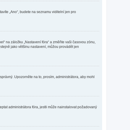
tavíte „Ano“, budete na seznamu viditelní jen pro
nel“ na záložku „Nastavení fóra“ a změňte vaši časovou zónu,
stejně jako většinu nastavení, můžou provádět jen
nesprávný. Upozorněte na to, prosím, administrátora, aby mohl
ptat administrátora fóra, jestli může nainstalovat požadovaný