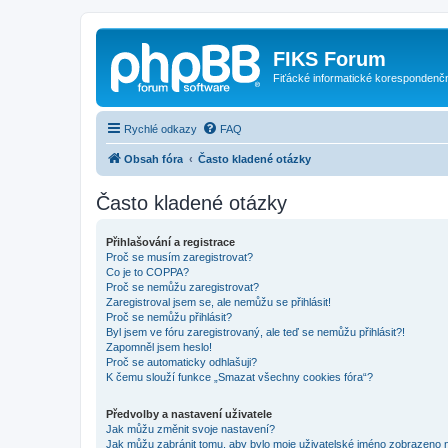
FIKS Forum
Fiťácké informatické korespondenč
Rychlé odkazy
FAQ
Obsah fóra
Často kladené otázky
Často kladené otázky
Přihlašování a registrace
Proč se musím zaregistrovat?
Co je to COPPA?
Proč se nemůžu zaregistrovat?
Zaregistroval jsem se, ale nemůžu se přihlásit!
Proč se nemůžu přihlásit?
Byl jsem ve fóru zaregistrovaný, ale teď se nemůžu přihlásit?!
Zapomněl jsem heslo!
Proč se automaticky odhlašuji?
K čemu slouží funkce „Smazat všechny cookies fóra“?
Předvolby a nastavení uživatele
Jak můžu změnit svoje nastavení?
Jak můžu zabránit tomu, aby bylo moje uživatelské jméno zobrazeno 