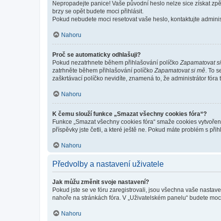
Nepropadejte panice! Vaše původní heslo nelze sice získat zpě
brzy se opět budete moci přihlásit.
Pokud nebudete moci resetovat vaše heslo, kontaktujte administ
Nahoru
Proč se automaticky odhlašuji?
Pokud nezatrhnete během přihlašování políčko
Zapamatovat s
zatrhněte během přihlašování políčko
Zapamatovat si mě
. To 
zaškrtávací políčko nevidíte, znamená to, že administrátor fóra 
Nahoru
K čemu slouží funkce „Smazat všechny cookies fóra“?
Funkce „Smazat všechny cookies fóra“ smaže cookies vytvořené 
příspěvky jste četli, a které ještě ne. Pokud máte problém s 
Nahoru
Předvolby a nastavení uživatele
Jak můžu změnit svoje nastavení?
Pokud jste se ve fóru zaregistrovali, jsou všechna vaše nastav
nahoře na stránkách fóra. V „Uživatelském panelu“ budete moc
Nahoru