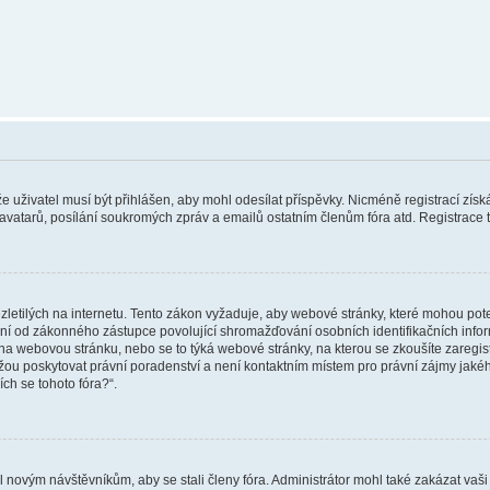
 že uživatel musí být přihlášen, aby mohl odesílat příspěvky. Nicméně registrací zís
 avatarů, posílání soukromých zpráv a emailů ostatním členům fóra atd. Registrace t
etilých na internetu. Tento zákon vyžaduje, aby webové stránky, které mohou pot
ní od zákonného zástupce povolující shromažďování osobních identifikačních informac
vat na webovou stránku, nebo se to týká webové stránky, na kterou se zkoušíte zareg
ůžou poskytovat právní poradenství a není kontaktním místem pro právní zájmy ja
ích se tohoto fóra?“.
il novým návštěvníkům, aby se stali členy fóra. Administrátor mohl také zakázat va