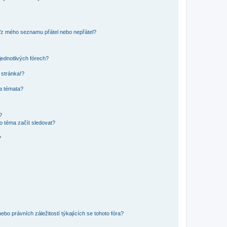
o/z mého seznamu přátel nebo nepřátel?
jednotlivých fórech?
 stránka!?
 a témata?
?
o téma začít sledovat?
?
bo právních záležitostí týkajících se tohoto fóra?