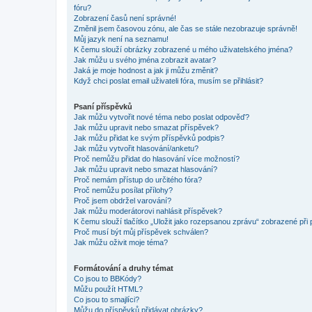
fóru?
Zobrazení časů není správné!
Změnil jsem časovou zónu, ale čas se stále nezobrazuje správně!
Můj jazyk není na seznamu!
K čemu slouží obrázky zobrazené u mého uživatelského jména?
Jak můžu u svého jména zobrazit avatar?
Jaká je moje hodnost a jak ji můžu změnit?
Když chci poslat email uživateli fóra, musím se přihlásit?
Psaní příspěvků
Jak můžu vytvořit nové téma nebo poslat odpověď?
Jak můžu upravit nebo smazat příspěvek?
Jak můžu přidat ke svým příspěvků podpis?
Jak můžu vytvořit hlasování/anketu?
Proč nemůžu přidat do hlasování více možností?
Jak můžu upravit nebo smazat hlasování?
Proč nemám přístup do určitého fóra?
Proč nemůžu posílat přílohy?
Proč jsem obdržel varování?
Jak můžu moderátorovi nahlásit příspěvek?
K čemu slouží tlačítko „Uložit jako rozepsanou zprávu“ zobrazené při
Proč musí být můj příspěvek schválen?
Jak můžu oživit moje téma?
Formátování a druhy témat
Co jsou to BBKódy?
Můžu použít HTML?
Co jsou to smajlíci?
Můžu do příspěvků přidávat obrázky?