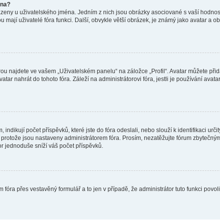
éna?
azeny u uživatelského jména. Jedním z nich jsou obrázky asociované s vaší hodnost
jakou mají uživatelé fóra funkci. Další, obvykle větší obrázek, je známý jako avatar
ou najdete ve vašem „Uživatelském panelu“ na záložce „Profil“. Avatar můžete přida
vatar nahrát do tohoto fóra. Záleží na administrátorovi fóra, jestli je používání ava
ndikují počet příspěvků, které jste do fóra odeslali, nebo slouží k identifikaci urč
protože jsou nastaveny administrátorem fóra. Prosím, nezatěžujte fórum zbytečným 
or jednoduše sníží váš počet příspěvků.
 fóra přes vestavěný formulář a to jen v případě, že administrátor tuto funkci povo