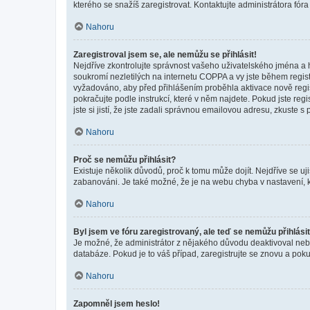
kterého se snažíš zaregistrovat. Kontaktujte administrátora fór
Nahoru
Zaregistroval jsem se, ale nemůžu se přihlásit!
Nejdříve zkontrolujte správnost vašeho uživatelského jména a 
soukromí nezletilých na internetu COPPA a vy jste během registr
vyžadováno, aby před přihlášením proběhla aktivace nově regis
pokračujte podle instrukcí, které v něm najdete. Pokud jste re
jste si jistí, že jste zadali správnou emailovou adresu, zkuste 
Nahoru
Proč se nemůžu přihlásit?
Existuje několik důvodů, proč k tomu může dojít. Nejdříve se ujis
zabanováni. Je také možné, že je na webu chyba v nastavení, k
Nahoru
Byl jsem ve fóru zaregistrovaný, ale teď se nemůžu přihlásit
Je možné, že administrátor z nějakého důvodu deaktivoval nebo 
databáze. Pokud je to váš případ, zaregistrujte se znovu a pokus
Nahoru
Zapomněl jsem heslo!