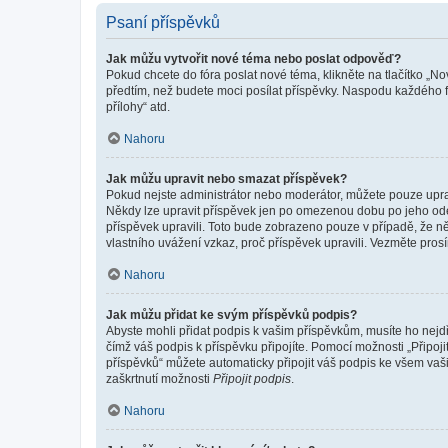
Psaní příspěvků
Jak můžu vytvořit nové téma nebo poslat odpověď?
Pokud chcete do fóra poslat nové téma, klikněte na tlačítko „No
předtím, než budete moci posílat příspěvky. Naspodu každého fó
přílohy“ atd.
Nahoru
Jak můžu upravit nebo smazat příspěvek?
Pokud nejste administrátor nebo moderátor, můžete pouze upravo
Někdy lze upravit příspěvek jen po omezenou dobu po jeho odesl
příspěvek upravili. Toto bude zobrazeno pouze v případě, že n
vlastního uvážení vzkaz, proč příspěvek upravili. Vezměte pr
Nahoru
Jak můžu přidat ke svým příspěvků podpis?
Abyste mohli přidat podpis k vašim příspěvkům, musíte ho nejdří
čímž váš podpis k příspěvku připojíte. Pomocí možnosti „Připo
příspěvků“ můžete automaticky připojit váš podpis ke všem vaš
zaškrtnutí možnosti
Připojit podpis
.
Nahoru