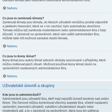
odeslání tématu jako důležitého udělována administrátorem fóra.
Nahoru
Co jsou to zamknutá témata?
Zamknutá témata jsou témata, do kterých uživatelé nemůžou posílat odpovědi
a jakékoliv hlasování, které se v nic nachází, bylo automaticky ukončeno.
Témata můžou být zamknuta moderátorem nebo administrátorem fóra z řady
důvodů. V závislosti na oprávněních, které vám udělil administrátor fóra,
můžete také mít možnost zamykat vlastní témata.
Nahoru
Co jsou to ikony témat?
Ikony témat jsou autory témat vybrané obrázky asociované s příspěvky, které
můžou indikovat jejich obsah. Možnost používat ikony témat závisí na
oprávněních nastavených administrátorem fóra.
Nahoru
Uživatelské úrovně a skupiny
Kdo jsou to administrátoři?
Administrátoři jsou uživatelé fóra, kteří mají nejvyšší úroveň kontroly nad celým
fórem. Tito členové můžou kontrolovat všechny aspekty fóra, včetně nastavení
oprávnění, banování uživatelů, vytváření uživatelských skupin nebo
moderátorů atd. a to v závislosti na oprávněních, která jsou jim udělena