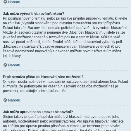
Nahoru
Jak můžu vytvořit hlasování/anketu?
Při posílání nového tématu, nebo při úpravě prvního příspěvku tématu, klikněte
na záložku „Vytvořit hlasování“ pod hlavním formulářem pro text příspěvku.
Pokud tuto záložku nevidíte, nemáte potřebné oprávnění k vytvoření hlasování.
Vložte „Hlasovací otázku“ a nejméně dvě „Možnosti hlasování“, ujistěte se, že
je každá možnost napsaná v textovém poli na vlastním řádku. Můžete také
nastavit počet možností, které uživatel může během hlasování vybrat (v poli
„Možností na uživatele“), časové omezení trvání hlasování ve dnech (0 pro
časově neomezené hlasování) a nakonec můžete povolit uživatelům měnit
jejich hlasy.
Nahoru
Proč nemůžu přidat do hlasování více možností?
Omezení počtu možností v hlasování je nastaveno administrátorem fóra. Pokud
si myslíte, že potřebujete do vašeho hlasování vložit více možností než je
povoleno, kontaktujte administrátora fóra.
Nahoru
Jak můžu upravit nebo smazat hlasování?
Stejně jako v případě příspěvků může být hlasování upraveno pouze jeho
autorem, moderátorem nebo administrátorem. Pro úpravu hlasování klikněte
na tlačítko pro úpravu prvního příspěvku v tématu, ke kterému je hlasování
vždy připojeno. Pokud zatím nikdo nehlasoval, uživatelé můžou smazat