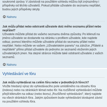
soukromé zprávy. V závislosti na použitém vzhledu můžou být zvýrazněny i
příspěvky od těchto uživatelů. Pokud přidáte uživatele do seznamu nepřátel,
budou jejich příspěvky skryty.
Nahoru
Jak můžu přidat nebo odstranit uživatele do/z mého seznamu přátel nebo
nepřátel?
Uživatele můžete přidat do vašeho seznamu dvěma způsoby. Po kliknutí na
jméno uživatele se dostanete na stránku s profilem uživatele, kde najdete
odkaz, pomocí kterého můžete uživatele přidat do seznamu přátel nebo
nepřátel. Nebo můžete ve vašem „Uživatelském panelu“ na záložce „Přátelé a
nepřátelé“ přímo přidat uživatele do jednoho ze seznamů vložením jejich
uživatelských jmen. Na stejné stránce můžete také odstranit uživatele z vašich
seznamů.
Nahoru
Vyhledávání ve fóru
Jak můžu vyhledávat na celém fóru nebo v jednotlivých fórech?
Vložte hledaný výraz do vyhledávacího pole umístěného na obsahu fóra
(indexu) nebo na stránkách témat nebo fór. Na rozšířené vyhledávání můžete
přejít kliknutím na odkaz (nebo ikonu) „Rozšířené vyhledávání“, který najdete
na všech stránkách fóra. Jakým způsobem bude vyhledávání dostupné závisí
na použitém vzhledu fóra.