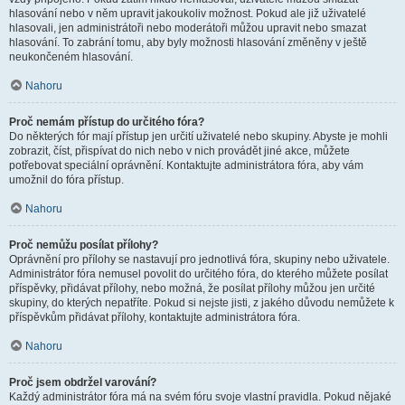
hlasování nebo v něm upravit jakoukoliv možnost. Pokud ale již uživatelé
hlasovali, jen administrátoři nebo moderátoři můžou upravit nebo smazat
hlasování. To zabrání tomu, aby byly možnosti hlasování změněny v ještě
neukončeném hlasování.
Nahoru
Proč nemám přístup do určitého fóra?
Do některých fór mají přístup jen určití uživatelé nebo skupiny. Abyste je mohli
zobrazit, číst, přispívat do nich nebo v nich provádět jiné akce, můžete
potřebovat speciální oprávnění. Kontaktujte administrátora fóra, aby vám
umožnil do fóra přístup.
Nahoru
Proč nemůžu posílat přílohy?
Oprávnění pro přílohy se nastavují pro jednotlivá fóra, skupiny nebo uživatele.
Administrátor fóra nemusel povolit do určitého fóra, do kterého můžete posílat
příspěvky, přidávat přílohy, nebo možná, že posílat přílohy můžou jen určité
skupiny, do kterých nepatříte. Pokud si nejste jisti, z jakého důvodu nemůžete k
příspěvkům přidávat přílohy, kontaktujte administrátora fóra.
Nahoru
Proč jsem obdržel varování?
Každý administrátor fóra má na svém fóru svoje vlastní pravidla. Pokud nějaké