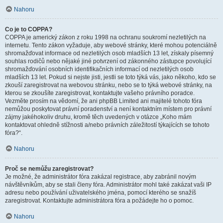
Nahoru
Co je to COPPA?
COPPA je americký zákon z roku 1998 na ochranu soukromí nezletilých na
internetu. Tento zákon vyžaduje, aby webové stránky, které mohou potenciálně
shromažďovat informace od nezletilých osob mladších 13 let, získaly písemný
souhlas rodičů nebo nějaké jiné potvrzení od zákonného zástupce povolující
shromažďování osobních identifikačních informací od nezletilých osob
mladších 13 let. Pokud si nejste jisti, jestli se toto týká vás, jako někoho, kdo se
zkouší zaregistrovat na webovou stránku, nebo se to týká webové stránky, na
kterou se zkoušíte zaregistrovat, kontaktujte vašeho právního poradce.
Vezměte prosím na vědomí, že ani phpBB Limited ani majitelé tohoto fóra
nemůžou poskytovat právní poradenství a není kontaktním místem pro právní
zájmy jakéhokoliv druhu, kromě těch uvedených v otázce „Koho mám
kontaktovat ohledně stížnosti a/nebo právních záležitostí týkajících se tohoto
fóra?“.
Nahoru
Proč se nemůžu zaregistrovat?
Je možné, že administrátor fóra zakázal registrace, aby zabránil novým
návštěvníkům, aby se stali členy fóra. Administrátor mohl také zakázat vaši IP
adresu nebo používání uživatelského jména, pomocí kterého se snažíš
zaregistrovat. Kontaktujte administrátora fóra a požádejte ho o pomoc.
Nahoru