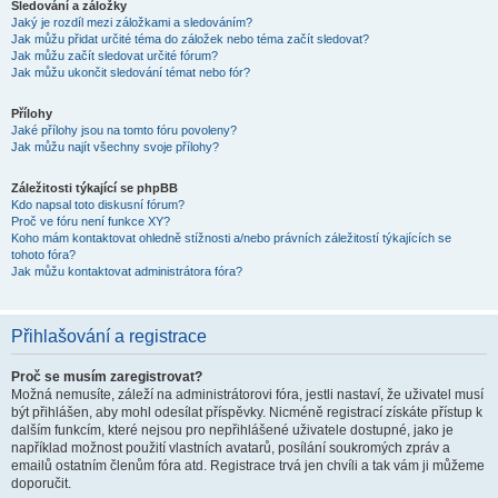
Sledování a záložky
Jaký je rozdíl mezi záložkami a sledováním?
Jak můžu přidat určité téma do záložek nebo téma začít sledovat?
Jak můžu začít sledovat určité fórum?
Jak můžu ukončit sledování témat nebo fór?
Přílohy
Jaké přílohy jsou na tomto fóru povoleny?
Jak můžu najít všechny svoje přílohy?
Záležitosti týkající se phpBB
Kdo napsal toto diskusní fórum?
Proč ve fóru není funkce XY?
Koho mám kontaktovat ohledně stížnosti a/nebo právních záležitostí týkajících se
tohoto fóra?
Jak můžu kontaktovat administrátora fóra?
Přihlašování a registrace
Proč se musím zaregistrovat?
Možná nemusíte, záleží na administrátorovi fóra, jestli nastaví, že uživatel musí
být přihlášen, aby mohl odesílat příspěvky. Nicméně registrací získáte přístup k
dalším funkcím, které nejsou pro nepřihlášené uživatele dostupné, jako je
například možnost použití vlastních avatarů, posílání soukromých zpráv a
emailů ostatním členům fóra atd. Registrace trvá jen chvíli a tak vám ji můžeme
doporučit.