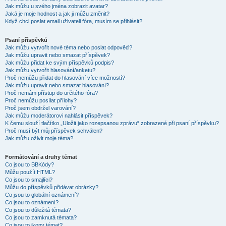
Jak můžu u svého jména zobrazit avatar?
Jaká je moje hodnost a jak ji můžu změnit?
Když chci poslat email uživateli fóra, musím se přihlásit?
Psaní příspěvků
Jak můžu vytvořit nové téma nebo poslat odpověď?
Jak můžu upravit nebo smazat příspěvek?
Jak můžu přidat ke svým příspěvků podpis?
Jak můžu vytvořit hlasování/anketu?
Proč nemůžu přidat do hlasování více možností?
Jak můžu upravit nebo smazat hlasování?
Proč nemám přístup do určitého fóra?
Proč nemůžu posílat přílohy?
Proč jsem obdržel varování?
Jak můžu moderátorovi nahlásit příspěvek?
K čemu slouží tlačítko „Uložit jako rozepsanou zprávu“ zobrazené při psaní příspěvku?
Proč musí být můj příspěvek schválen?
Jak můžu oživit moje téma?
Formátování a druhy témat
Co jsou to BBKódy?
Můžu použít HTML?
Co jsou to smajlíci?
Můžu do příspěvků přidávat obrázky?
Co jsou to globální oznámení?
Co jsou to oznámení?
Co jsou to důležitá témata?
Co jsou to zamknutá témata?
Co jsou to ikony témat?