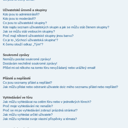
Uživatelské úrovně a skupiny
Kdo jsou to administrátoři?
Kdo jsou to moderátoři?
Co jsou to uživatelské skupiny?
Kde najdu seznam uživatelských skupin a jak se můžu stát členem skupiny?
Jak se můžu stát vedoucím skupiny?
Proč mají některé uživatelské skupiny jinou barvu?
Co je to „Výchozí uživatelská skupina“?
K čemu slouží odkaz „Tým“?
Soukromé zprávy
Nemůžu posílat soukromé zprávy!
Dostávám nechtěné soukromé zprávy!
Přišel mi od někoho na tomto fóru nevyžádaný nebo urážlivý email!
Přátelé a nepřátelé
Co jsou seznamy přátel a nepřátel?
Jak můžu přidat nebo odstranit uživatele do/z mého seznamu přátel nebo nepřátel?
Vyhledávání ve fóru
Jak můžu vyhledávat na celém fóru nebo v jednotlivých fórech?
Proč moje vyhledávání nic nenašlo?
Proč se mi po vyhledávání zobrazí prázdná stránka!?
Jak můžu vyhledat určité uživatele?
Jak můžu vyhledat svoje vlastní příspěvky a témata?