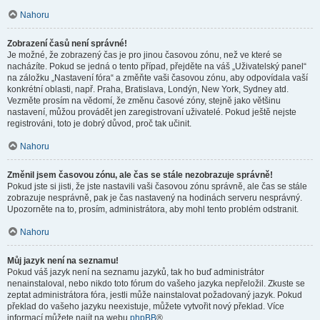
Nahoru
Zobrazení časů není správné!
Je možné, že zobrazený čas je pro jinou časovou zónu, než ve které se
nacházíte. Pokud se jedná o tento případ, přejděte na váš „Uživatelský panel“
na záložku „Nastavení fóra“ a změňte vaši časovou zónu, aby odpovídala vaší
konkrétní oblasti, např. Praha, Bratislava, Londýn, New York, Sydney atd.
Vezměte prosím na vědomí, že změnu časové zóny, stejně jako většinu
nastavení, můžou provádět jen zaregistrovaní uživatelé. Pokud ještě nejste
registrováni, toto je dobrý důvod, proč tak učinit.
Nahoru
Změnil jsem časovou zónu, ale čas se stále nezobrazuje správně!
Pokud jste si jisti, že jste nastavili vaši časovou zónu správně, ale čas se stále
zobrazuje nesprávně, pak je čas nastavený na hodinách serveru nesprávný.
Upozorněte na to, prosím, administrátora, aby mohl tento problém odstranit.
Nahoru
Můj jazyk není na seznamu!
Pokud váš jazyk není na seznamu jazyků, tak ho buď administrátor
nenainstaloval, nebo nikdo toto fórum do vašeho jazyka nepřeložil. Zkuste se
zeptat administrátora fóra, jestli může nainstalovat požadovaný jazyk. Pokud
překlad do vašeho jazyku neexistuje, můžete vytvořit nový překlad. Více
informací můžete najít na webu
phpBB
®.