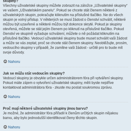
skupiny?
Všechny uživatelské skupiny můžete zobrazit na záložce „Uživatelské skupiny“
ve vašem „Uživatelském panelu“. Pokud se chcete stát členem některé z
uživatelských skupin, pokračujte kliknutím na příslušné tlačítko. Ne do všech
skupin je volný přístup. V některých se musí žádost o členství schválit, některé
můžou být uzavřené a některé můžou být dokonce skryté. Pokud je skupiny
otevřená, můžete se stát jejím členem po kliknutí na příslušné tlačítko. Pokud
členství ve skupině vyžaduje schválení, můžete o ně požádat kliknutím na
příslušné tlačítko. Vedoucí uživatelské skupiny bude muset schválit vaši žádost
a může se vás zeptat, proč se chcete stát členem skupiny. Neobtěžujte, prosím,
vedoucího skupiny v případě, že zamítne vaši žádost - určitě pro to bude mít
svoje důvody.
Nahoru
Jak se můžu stát vedoucím skupiny?
Vedoucí skupiny je obvykle určen administrátorem fóra při vytváření skupiny.
Pokud máte zájem o vytvoření uživatelské skupiny, měli byste nejdříve
kontaktovat administrátora fóra - zkuste mu poslat soukromou zprávu.
Nahoru
Proč mají některé uživatelské skupiny jinou barvu?
Je možné, že administrátor fóra přiřadil k členům určitých skupin nějakou
barvu, aby bylo jednodušší identifikovat členy těchto skupin.
Nahoru