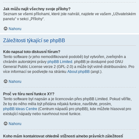
Jak můžu najít všechny svoje přílohy?
Seznam se všemi přílohami, které jste nahráli, najdete ve vašem „Uživatelském
panelu“ v sekci „Přílohy“.
Nahoru
Záležitosti týkající se phpBB
Kdo napsal toto diskusní fórum?
Tento software (v jeho nemodifikované podobě) byl vytvořen, zveřejněn a
chráněn autorskými právy
phpBB Limited
. phpBB je dostupné pod GNU
General Public License verze 2 (GPL-2.0) a může být volně distribuováno. Pro
více informací se podívejte na stránku
About phpBB
(angl.).
Nahoru
Proč ve fóru není funkce XY?
Tento software byl napsán a je licencován přes phpBB Limited. Pokud věříte,
že by do něho měla být přidána nějaká funkce, navštivte, prosím,
phpBB Ideas Centre
(Centrum nápadů pro phpBB), kde můžete hlasovat pro
existující nápady nebo navrhnout nové funkce.
Nahoru
Koho mám kontaktovat ohledně stížnosti a/nebo právních záležitostí