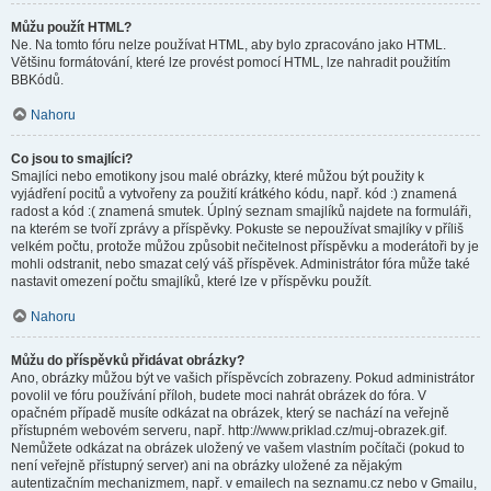
Můžu použít HTML?
Ne. Na tomto fóru nelze používat HTML, aby bylo zpracováno jako HTML.
Většinu formátování, které lze provést pomocí HTML, lze nahradit použitím
BBKódů.
Nahoru
Co jsou to smajlíci?
Smajlíci nebo emotikony jsou malé obrázky, které můžou být použity k
vyjádření pocitů a vytvořeny za použití krátkého kódu, např. kód :) znamená
radost a kód :( znamená smutek. Úplný seznam smajlíků najdete na formuláři,
na kterém se tvoří zprávy a příspěvky. Pokuste se nepoužívat smajlíky v příliš
velkém počtu, protože můžou způsobit nečitelnost příspěvku a moderátoři by je
mohli odstranit, nebo smazat celý váš příspěvek. Administrátor fóra může také
nastavit omezení počtu smajlíků, které lze v příspěvku použít.
Nahoru
Můžu do příspěvků přidávat obrázky?
Ano, obrázky můžou být ve vašich příspěvcích zobrazeny. Pokud administrátor
povolil ve fóru používání příloh, budete moci nahrát obrázek do fóra. V
opačném případě musíte odkázat na obrázek, který se nachází na veřejně
přístupném webovém serveru, např. http://www.priklad.cz/muj-obrazek.gif.
Nemůžete odkázat na obrázek uložený ve vašem vlastním počítači (pokud to
není veřejně přístupný server) ani na obrázky uložené za nějakým
autentizačním mechanizmem, např. v emailech na seznamu.cz nebo v Gmailu,