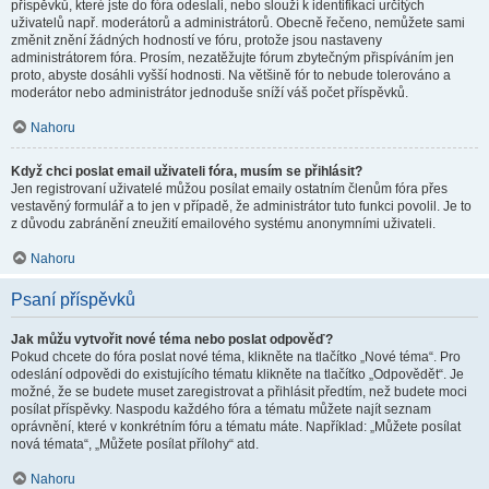
příspěvků, které jste do fóra odeslali, nebo slouží k identifikaci určitých
uživatelů např. moderátorů a administrátorů. Obecně řečeno, nemůžete sami
změnit znění žádných hodností ve fóru, protože jsou nastaveny
administrátorem fóra. Prosím, nezatěžujte fórum zbytečným přispíváním jen
proto, abyste dosáhli vyšší hodnosti. Na většině fór to nebude tolerováno a
moderátor nebo administrátor jednoduše sníží váš počet příspěvků.
Nahoru
Když chci poslat email uživateli fóra, musím se přihlásit?
Jen registrovaní uživatelé můžou posílat emaily ostatním členům fóra přes
vestavěný formulář a to jen v případě, že administrátor tuto funkci povolil. Je to
z důvodu zabránění zneužití emailového systému anonymními uživateli.
Nahoru
Psaní příspěvků
Jak můžu vytvořit nové téma nebo poslat odpověď?
Pokud chcete do fóra poslat nové téma, klikněte na tlačítko „Nové téma“. Pro
odeslání odpovědi do existujícího tématu klikněte na tlačítko „Odpovědět“. Je
možné, že se budete muset zaregistrovat a přihlásit předtím, než budete moci
posílat příspěvky. Naspodu každého fóra a tématu můžete najít seznam
oprávnění, které v konkrétním fóru a tématu máte. Například: „Můžete posílat
nová témata“, „Můžete posílat přílohy“ atd.
Nahoru