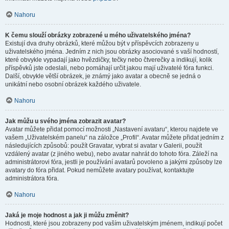
Nahoru
K čemu slouží obrázky zobrazené u mého uživatelského jména?
Existují dva druhy obrázků, které můžou být v příspěvcích zobrazeny u
uživatelského jména. Jedním z nich jsou obrázky asociované s vaší hodností,
které obvykle vypadají jako hvězdičky, tečky nebo čtverečky a indikují, kolik
příspěvků jste odeslali, nebo pomáhají určit jakou mají uživatelé fóra funkci.
Další, obvykle větší obrázek, je známý jako avatar a obecně se jedná o
unikátní nebo osobní obrázek každého uživatele.
Nahoru
Jak můžu u svého jména zobrazit avatar?
Avatar můžete přidat pomocí možnosti „Nastavení avataru“, kterou najdete ve
vašem „Uživatelském panelu“ na záložce „Profil“. Avatar můžete přidat jedním z
následujících způsobů: použít Gravatar, vybrat si avatar v Galerii, použít
vzdálený avatar (z jiného webu), nebo avatar nahrát do tohoto fóra. Záleží na
administrátorovi fóra, jestli je používání avatarů povoleno a jakými způsoby lze
avatary do fóra přidat. Pokud nemůžete avatary používat, kontaktujte
administrátora fóra.
Nahoru
Jaká je moje hodnost a jak ji můžu změnit?
Hodnosti, které jsou zobrazeny pod vaším uživatelským jménem, indikují počet