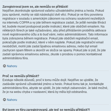
Zaregistroval jsem se, ale nemůžu se přihlásit!
Nejdříve zkontrolujte správnost vašeho uživatelského jména a hesla. Pokud
jsou správné, mohly se stát následující dvě věci. Pokud je ve fóru povolena
registrace v souladu s americkým zákonem na ochranu soukromí nezletilých
na internetu COPPA a vy jste během registrace zadali, že ještě nemáte třináct
let, budete muset postupovat podle instrukcí, které jste obdrželi emailem. Na
některých fórech je také vyžadováno, aby před přihlášením proběhla aktivace
nově registrovaného účtu a to buď vámi, nebo administrátorem. Tato informace
byla zobrazena během registrace. Pokud jste obdrželi registrační email,
pokračujte podle instrukcí, které v něm najdete. Pokud jste registrační email
neobdrželi, mohli jste zadat špatnou emailovou adresu, nebo byl email
zachycen spam filtrem a skončil ve složce se spamy. Pokud jste si jistí, že jste
zadali správnou emailovou adresu, zkuste s prosbou o pomoc kontaktovat
administrátora fóra.
Nahoru
Proč se nemůžu přihlásit?
Existuje několik důvodů, proč k tomu může dojít. Nejdříve se ujistěte, že
zadáváte správné uživatelské jméno a heslo. Pokud tomu tak je, kontaktujte
administrátora fóra, abyste se ujistili, že jste nebyli zabanováni. Je také možné,
že je na webu chyba v nastavení, která by měla být odstraněna.
Nahoru
Byl jsem ve fóru zaregistrovaný, ale teď se nemůžu přihlásit?!