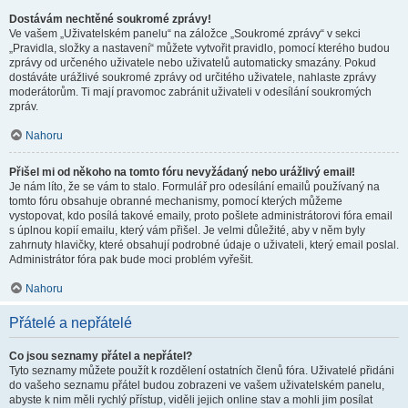
Dostávám nechtěné soukromé zprávy!
Ve vašem „Uživatelském panelu“ na záložce „Soukromé zprávy“ v sekci
„Pravidla, složky a nastavení“ můžete vytvořit pravidlo, pomocí kterého budou
zprávy od určeného uživatele nebo uživatelů automaticky smazány. Pokud
dostáváte urážlivé soukromé zprávy od určitého uživatele, nahlaste zprávy
moderátorům. Ti mají pravomoc zabránit uživateli v odesílání soukromých
zpráv.
Nahoru
Přišel mi od někoho na tomto fóru nevyžádaný nebo urážlivý email!
Je nám líto, že se vám to stalo. Formulář pro odesílání emailů používaný na
tomto fóru obsahuje obranné mechanismy, pomocí kterých můžeme
vystopovat, kdo posílá takové emaily, proto pošlete administrátorovi fóra email
s úplnou kopií emailu, který vám přišel. Je velmi důležité, aby v něm byly
zahrnuty hlavičky, které obsahují podrobné údaje o uživateli, který email poslal.
Administrátor fóra pak bude moci problém vyřešit.
Nahoru
Přátelé a nepřátelé
Co jsou seznamy přátel a nepřátel?
Tyto seznamy můžete použít k rozdělení ostatních členů fóra. Uživatelé přidáni
do vašeho seznamu přátel budou zobrazeni ve vašem uživatelském panelu,
abyste k nim měli rychlý přístup, viděli jejich online stav a mohli jim posílat