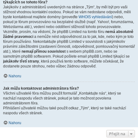
týkajících se tohoto fóra?
Jakýkoliv z administrátorů uvedených na stránce „Tým“, by měl být pro vaši
stížnost vhodnou kontaktní osobou. Pokud se vám nedostane odpovědi, měli
byste kontaktovat majitele domény (proveďte
WHOIS vyhledávání
) nebo,
pokud je fórum provozováno na bezplatné službě (např. Yahoo!, forumzdarma,
Webzdarma atd.), vedení nebo oddělení stížností tohoto provozovatele.
Vezměte, prosím, na vědomí, že phpBB Limited na tomto fóru
nemá absolutně
žádné pravomoci
a nemůže nést odpovědnost za to jak, kde, nebo kým je toto
fórum používáno. Nekontaktujte phpBB Limited v souvislosti s jakýmikoliv
právními záležitostmi (zastavení činnosti, odpovědnost, pomlouvačný komentář
atd.), které
nemají přímou souvislost
s webem phpBB.com, nebo se
samotným phpBB softwarem. Pokud pošlete email phpBB Limited týkající se
jakákoliv třetí strany
, která používá tento software, můžete očekávat, že
dostanete pouze strohou, nebo vůbec žádnou odpověď.
Nahoru
Jak můžu kontaktovat administrátora fóra?
Všichni uživatelé fóra můžou použít formulář „Kontaktujte nás“, který se
nachází naspodu všech stránek, pokud je tato možnost povolena
administrátorem fóra.
Přihlášení uživatelé můžou také použít odkaz „Tým“, který se také nachází
naspodu všech stránek.
Nahoru
Přejít na