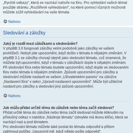
„Rychlé odkazy“, která se nachází nahoře na fóru. Pro vyhledání vašich témat
použijte stránku „Rozšířené vyhledávání“, na které pomocí různých možnosti
můžete zúžit vyhledávání na vaše témata.
Nahoru
Sledování a záložky
Jaký je rozdíl mezi záložkami a sledováním?
V phpBB 3.0 fungovali záložky velmi podobně jako záložky ve vašem
prohlížeči. Nebyli jste upozorněni, když došlo v tématu k nějakým změnám. V
phpBB 3.1 se záložky chovají stejně jako sledování tématu, což znamená, že
můžete být upozorněni, když v tématu v záložkách dojde k nějakým změnám.
Při sledování fóra nebo tématu budete upozorněni, když dojde ve sledovaném
fóru nebo tématu k nějakým změnám. Způsob upozornění pro záložky a
sledování můžete nastavit ve vašem „Uživatelském panelu“ na záložce
„Nastavení fóra“ v sekci „Upravit nastavení upozornění“. Může být užitečné
nastavit pro záložky a sledování jiný způsob upozornění.
Nahoru
Jak můžu přidat určité téma do záložek nebo téma začít sledovat?
Přidat určité téma do záložek nebo téma začít sledovat můžete kliknutím na
příslušný odkaz v nabídce „Nástroje tématu“ (obvykle má ikonu klíče), která se
nachází nad a pod tématem.
Pro sledování tématu můžete také poslat do tématu odpověď a přitom
zatrhnout políčko „Upozornit mě, když někdo pošle odpověď“.