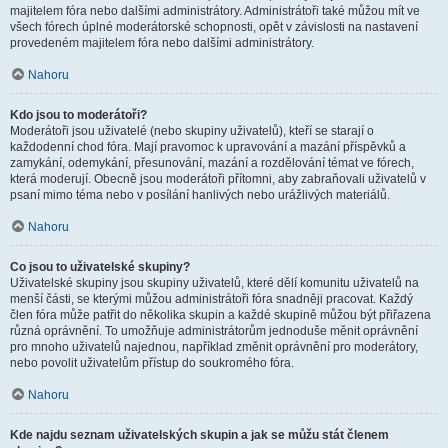
majitelem fóra nebo dalšími administrátory. Administrátoři také můžou mít ve
všech fórech úplné moderátorské schopnosti, opět v závislosti na nastavení
provedeném majitelem fóra nebo dalšími administrátory.
Nahoru
Kdo jsou to moderátoři?
Moderátoři jsou uživatelé (nebo skupiny uživatelů), kteří se starají o
každodenní chod fóra. Mají pravomoc k upravování a mazání příspěvků a
zamykání, odemykání, přesunování, mazání a rozdělování témat ve fórech,
která moderují. Obecně jsou moderátoři přítomni, aby zabraňovali uživatelů v
psaní mimo téma nebo v posílání hanlivých nebo urážlivých materiálů.
Nahoru
Co jsou to uživatelské skupiny?
Uživatelské skupiny jsou skupiny uživatelů, které dělí komunitu uživatelů na
menší části, se kterými můžou administrátoři fóra snadněji pracovat. Každý
člen fóra může patřit do několika skupin a každé skupině můžou být přiřazena
různá oprávnění. To umožňuje administrátorům jednoduše měnit oprávnění
pro mnoho uživatelů najednou, například změnit oprávnění pro moderátory,
nebo povolit uživatelům přístup do soukromého fóra.
Nahoru
Kde najdu seznam uživatelských skupin a jak se můžu stát členem