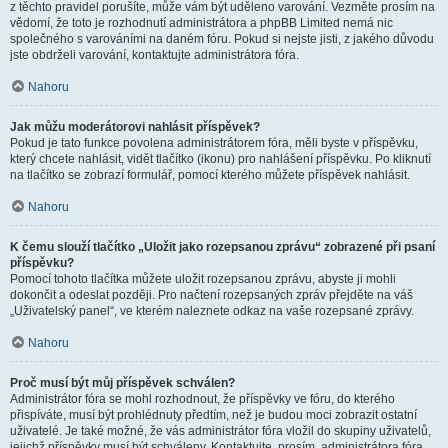
z těchto pravidel porušíte, může vám být uděleno varování. Vezměte prosím na
vědomí, že toto je rozhodnutí administrátora a phpBB Limited nemá nic
společného s varováními na daném fóru. Pokud si nejste jisti, z jakého důvodu
jste obdrželi varování, kontaktujte administrátora fóra.
Nahoru
Jak můžu moderátorovi nahlásit příspěvek?
Pokud je tato funkce povolena administrátorem fóra, měli byste v příspěvku,
který chcete nahlásit, vidět tlačítko (ikonu) pro nahlášení příspěvku. Po kliknutí
na tlačítko se zobrazí formulář, pomocí kterého můžete příspěvek nahlásit.
Nahoru
K čemu slouží tlačítko „Uložit jako rozepsanou zprávu“ zobrazené při psaní
příspěvku?
Pomocí tohoto tlačítka můžete uložit rozepsanou zprávu, abyste ji mohli
dokončit a odeslat později. Pro načtení rozepsaných zpráv přejděte na váš
„Uživatelský panel“, ve kterém naleznete odkaz na vaše rozepsané zprávy.
Nahoru
Proč musí být můj příspěvek schválen?
Administrátor fóra se mohl rozhodnout, že příspěvky ve fóru, do kterého
přispíváte, musí být prohlédnuty předtím, než je budou moci zobrazit ostatní
uživatelé. Je také možné, že vás administrátor fóra vložil do skupiny uživatelů,
jejichž příspěvky musí být schváleny. Kontaktujte, prosím, administrátora fóra