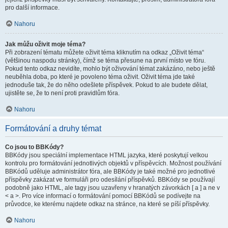
pro další informace.
Nahoru
Jak můžu oživit moje téma?
Při zobrazení tématu můžete oživit téma kliknutím na odkaz „Oživit téma“
(většinou naspodu stránky), čímž se téma přesune na první místo ve fóru.
Pokud tento odkaz nevidíte, mohlo být oživování témat zakázáno, nebo ještě
neuběhla doba, po které je povoleno téma oživit. Oživit téma jde také
jednoduše tak, že do něho odešlete příspěvek. Pokud to ale budete dělat,
ujistěte se, že to není proti pravidlům fóra.
Nahoru
Formátování a druhy témat
Co jsou to BBKódy?
BBKódy jsou speciální implementace HTML jazyka, které poskytují velkou
kontrolu pro formátování jednotlivých objektů v příspěvcích. Možnost používání
BBKódů uděluje administrátor fóra, ale BBKódy je také možné pro jednotlivé
příspěvky zakázat ve formuláři pro odesílání příspěvků. BBKódy se používají
podobně jako HTML, ale tagy jsou uzavřeny v hranatých závorkách [ a ] a ne v
< a >. Pro více informací o formátování pomocí BBKódů se podívejte na
průvodce, ke kterému najdete odkaz na stránce, na které se píší příspěvky.
Nahoru