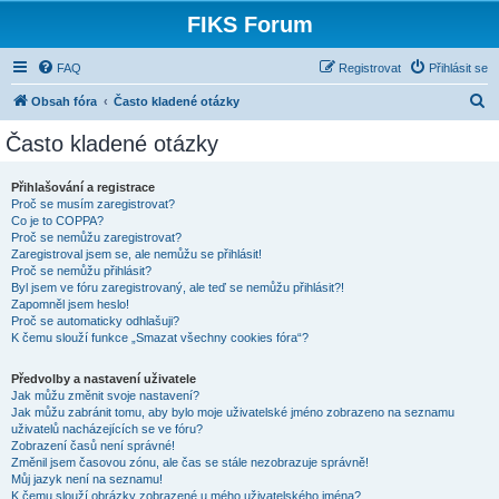
FIKS Forum
FAQ
Registrovat
Přihlásit se
H
Obsah fóra
Často kladené otázky
l
Často kladené otázky
e
d
Přihlašování a registrace
Proč se musím zaregistrovat?
a
Co je to COPPA?
t
Proč se nemůžu zaregistrovat?
Zaregistroval jsem se, ale nemůžu se přihlásit!
Proč se nemůžu přihlásit?
Byl jsem ve fóru zaregistrovaný, ale teď se nemůžu přihlásit?!
Zapomněl jsem heslo!
Proč se automaticky odhlašuji?
K čemu slouží funkce „Smazat všechny cookies fóra“?
Předvolby a nastavení uživatele
Jak můžu změnit svoje nastavení?
Jak můžu zabránit tomu, aby bylo moje uživatelské jméno zobrazeno na seznamu
uživatelů nacházejících se ve fóru?
Zobrazení časů není správné!
Změnil jsem časovou zónu, ale čas se stále nezobrazuje správně!
Můj jazyk není na seznamu!
K čemu slouží obrázky zobrazené u mého uživatelského jména?