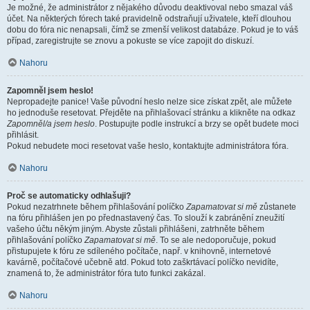
Je možné, že administrátor z nějakého důvodu deaktivoval nebo smazal váš
účet. Na některých fórech také pravidelně odstraňují uživatele, kteří dlouhou
dobu do fóra nic nenapsali, čímž se zmenší velikost databáze. Pokud je to váš
případ, zaregistrujte se znovu a pokuste se více zapojit do diskuzí.
Nahoru
Zapomněl jsem heslo!
Nepropadejte panice! Vaše původní heslo nelze sice získat zpět, ale můžete
ho jednoduše resetovat. Přejděte na přihlašovací stránku a klikněte na odkaz
Zapomněl/a jsem heslo
. Postupujte podle instrukcí a brzy se opět budete moci
přihlásit.
Pokud nebudete moci resetovat vaše heslo, kontaktujte administrátora fóra.
Nahoru
Proč se automaticky odhlašuji?
Pokud nezatrhnete během přihlašování políčko
Zapamatovat si mě
zůstanete
na fóru přihlášen jen po přednastavený čas. To slouží k zabránění zneužití
vašeho účtu někým jiným. Abyste zůstali přihlášeni, zatrhněte během
přihlašování políčko
Zapamatovat si mě
. To se ale nedoporučuje, pokud
přistupujete k fóru ze sdíleného počítače, např. v knihovně, internetové
kavárně, počítačové učebně atd. Pokud toto zaškrtávací políčko nevidíte,
znamená to, že administrátor fóra tuto funkci zakázal.
Nahoru