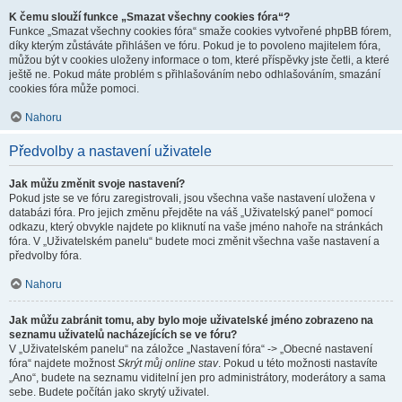
K čemu slouží funkce „Smazat všechny cookies fóra“?
Funkce „Smazat všechny cookies fóra“ smaže cookies vytvořené phpBB fórem,
díky kterým zůstáváte přihlášen ve fóru. Pokud je to povoleno majitelem fóra,
můžou být v cookies uloženy informace o tom, které příspěvky jste četli, a které
ještě ne. Pokud máte problém s přihlašováním nebo odhlašováním, smazání
cookies fóra může pomoci.
Nahoru
Předvolby a nastavení uživatele
Jak můžu změnit svoje nastavení?
Pokud jste se ve fóru zaregistrovali, jsou všechna vaše nastavení uložena v
databázi fóra. Pro jejich změnu přejděte na váš „Uživatelský panel“ pomocí
odkazu, který obvykle najdete po kliknutí na vaše jméno nahoře na stránkách
fóra. V „Uživatelském panelu“ budete moci změnit všechna vaše nastavení a
předvolby fóra.
Nahoru
Jak můžu zabránit tomu, aby bylo moje uživatelské jméno zobrazeno na
seznamu uživatelů nacházejících se ve fóru?
V „Uživatelském panelu“ na záložce „Nastavení fóra“ -> „Obecné nastavení
fóra“ najdete možnost
Skrýt můj online stav
. Pokud u této možnosti nastavíte
„Ano“, budete na seznamu viditelní jen pro administrátory, moderátory a sama
sebe. Budete počítán jako skrytý uživatel.