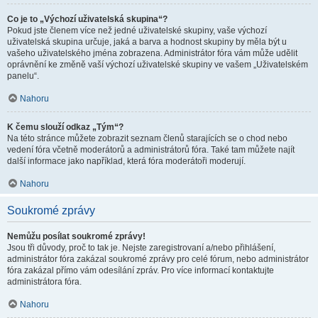
Co je to „Výchozí uživatelská skupina“?
Pokud jste členem více než jedné uživatelské skupiny, vaše výchozí
uživatelská skupina určuje, jaká a barva a hodnost skupiny by měla být u
vašeho uživatelského jména zobrazena. Administrátor fóra vám může udělit
oprávnění ke změně vaší výchozí uživatelské skupiny ve vašem „Uživatelském
panelu“.
Nahoru
K čemu slouží odkaz „Tým“?
Na této stránce můžete zobrazit seznam členů starajících se o chod nebo
vedení fóra včetně moderátorů a administrátorů fóra. Také tam můžete najít
další informace jako například, která fóra moderátoři moderují.
Nahoru
Soukromé zprávy
Nemůžu posílat soukromé zprávy!
Jsou tři důvody, proč to tak je. Nejste zaregistrovaní a/nebo přihlášení,
administrátor fóra zakázal soukromé zprávy pro celé fórum, nebo administrátor
fóra zakázal přímo vám odesílání zpráv. Pro více informací kontaktujte
administrátora fóra.
Nahoru