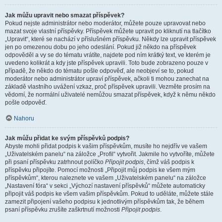
Jak můžu upravit nebo smazat příspěvek?
Pokud nejste administrátor nebo moderátor, můžete pouze upravovat nebo
mazat svoje vlastní příspěvky. Příspěvek můžete upravit po kliknutí na tlačítko
„Upravit“, které se nachází v příslušném příspěvku. Někdy lze upravit příspěvek
jen po omezenou dobu po jeho odeslání. Pokud již někdo na příspěvek
odpověděl a vy se do tématu vrátíte, najdete pod ním krátký text, ve kterém je
uvedeno kolikrát a kdy jste příspěvek upravili. Toto bude zobrazeno pouze v
případě, že někdo do tématu pošle odpověď, ale neobjeví se to, pokud
moderátor nebo administrátor upraví příspěvek, ačkoli ti mohou zanechat na
základě vlastního uvážení vzkaz, proč příspěvek upravili. Vezměte prosím na
vědomí, že normální uživatelé nemůžou smazat příspěvek, když k němu někdo
pošle odpověď.
Nahoru
Jak můžu přidat ke svým příspěvků podpis?
Abyste mohli přidat podpis k vašim příspěvkům, musíte ho nejdřív ve vašem
„Uživatelském panelu“ na záložce „Profil“ vytvořit. Jakmile ho vytvoříte, můžete
při psaní příspěvku zatrhnout políčko
Připojit podpis
, čímž váš podpis k
příspěvku připojíte. Pomocí možnosti „Připojit můj podpis ke všem mým
příspěvkům“, kterou naleznete ve vašem „Uživatelském panelu“ na záložce
„Nastavení fóra“ v sekci „Výchozí nastavení příspěvků“ můžete automaticky
připojit váš podpis ke všem vašim příspěvkům. Pokud to uděláte, můžete stále
zamezit připojení vašeho podpisu k jednotlivým příspěvkům tak, že během
psaní příspěvku zrušíte zaškrtnutí možnosti
Připojit podpis
.