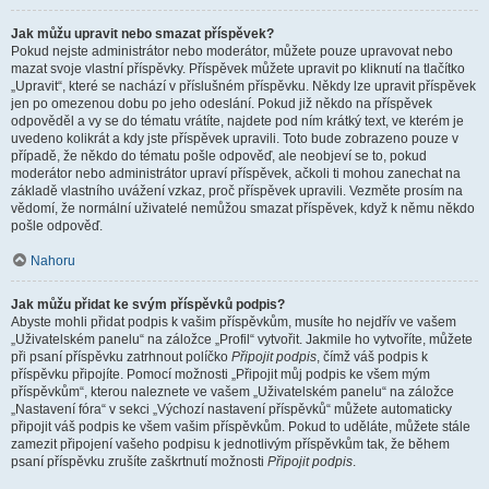
Jak můžu upravit nebo smazat příspěvek?
Pokud nejste administrátor nebo moderátor, můžete pouze upravovat nebo
mazat svoje vlastní příspěvky. Příspěvek můžete upravit po kliknutí na tlačítko
„Upravit“, které se nachází v příslušném příspěvku. Někdy lze upravit příspěvek
jen po omezenou dobu po jeho odeslání. Pokud již někdo na příspěvek
odpověděl a vy se do tématu vrátíte, najdete pod ním krátký text, ve kterém je
uvedeno kolikrát a kdy jste příspěvek upravili. Toto bude zobrazeno pouze v
případě, že někdo do tématu pošle odpověď, ale neobjeví se to, pokud
moderátor nebo administrátor upraví příspěvek, ačkoli ti mohou zanechat na
základě vlastního uvážení vzkaz, proč příspěvek upravili. Vezměte prosím na
vědomí, že normální uživatelé nemůžou smazat příspěvek, když k němu někdo
pošle odpověď.
Nahoru
Jak můžu přidat ke svým příspěvků podpis?
Abyste mohli přidat podpis k vašim příspěvkům, musíte ho nejdřív ve vašem
„Uživatelském panelu“ na záložce „Profil“ vytvořit. Jakmile ho vytvoříte, můžete
při psaní příspěvku zatrhnout políčko
Připojit podpis
, čímž váš podpis k
příspěvku připojíte. Pomocí možnosti „Připojit můj podpis ke všem mým
příspěvkům“, kterou naleznete ve vašem „Uživatelském panelu“ na záložce
„Nastavení fóra“ v sekci „Výchozí nastavení příspěvků“ můžete automaticky
připojit váš podpis ke všem vašim příspěvkům. Pokud to uděláte, můžete stále
zamezit připojení vašeho podpisu k jednotlivým příspěvkům tak, že během
psaní příspěvku zrušíte zaškrtnutí možnosti
Připojit podpis
.