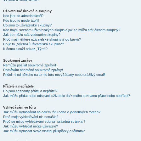
Uživatelské úrovně a skupiny
Kdo jsou to administrátoři?
Kdo jsou to moderátoři?
Co jsou to uživatelské skupiny?
Kde najdu seznam uživatelských skupin a jak se můžu stát členem skupiny?
Jak se můžu stát vedoucím skupiny?
Proč mají některé uživatelské skupiny jinou barvu?
Co je to „Výchozí uživatelská skupina“?
K čemu slouží odkaz „Tým“?
Soukromé zprávy
Nemůžu posílat soukromé zprávy!
Dostávám nechtěné soukromé zprávy!
Přišel mi od někoho na tomto fóru nevyžádaný nebo urážlivý email!
Přátelé a nepřátelé
Co jsou seznamy přátel a nepřátel?
Jak můžu přidat nebo odstranit uživatele do/z mého seznamu přátel nebo nepřátel?
Vyhledávání ve fóru
Jak můžu vyhledávat na celém fóru nebo v jednotlivých fórech?
Proč moje vyhledávání nic nenašlo?
Proč se mi po vyhledávání zobrazí prázdná stránka!?
Jak můžu vyhledat určité uživatele?
Jak můžu vyhledat svoje vlastní příspěvky a témata?