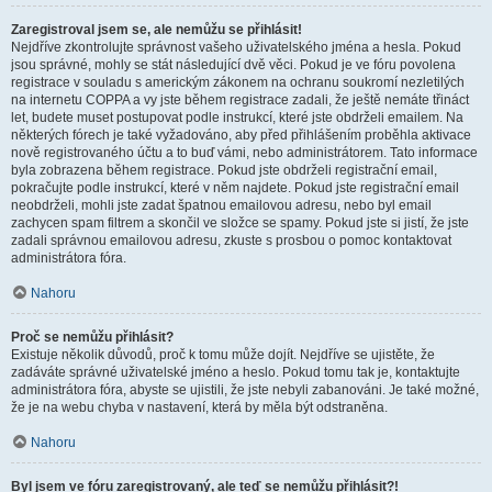
Zaregistroval jsem se, ale nemůžu se přihlásit!
Nejdříve zkontrolujte správnost vašeho uživatelského jména a hesla. Pokud
jsou správné, mohly se stát následující dvě věci. Pokud je ve fóru povolena
registrace v souladu s americkým zákonem na ochranu soukromí nezletilých
na internetu COPPA a vy jste během registrace zadali, že ještě nemáte třináct
let, budete muset postupovat podle instrukcí, které jste obdrželi emailem. Na
některých fórech je také vyžadováno, aby před přihlášením proběhla aktivace
nově registrovaného účtu a to buď vámi, nebo administrátorem. Tato informace
byla zobrazena během registrace. Pokud jste obdrželi registrační email,
pokračujte podle instrukcí, které v něm najdete. Pokud jste registrační email
neobdrželi, mohli jste zadat špatnou emailovou adresu, nebo byl email
zachycen spam filtrem a skončil ve složce se spamy. Pokud jste si jistí, že jste
zadali správnou emailovou adresu, zkuste s prosbou o pomoc kontaktovat
administrátora fóra.
Nahoru
Proč se nemůžu přihlásit?
Existuje několik důvodů, proč k tomu může dojít. Nejdříve se ujistěte, že
zadáváte správné uživatelské jméno a heslo. Pokud tomu tak je, kontaktujte
administrátora fóra, abyste se ujistili, že jste nebyli zabanováni. Je také možné,
že je na webu chyba v nastavení, která by měla být odstraněna.
Nahoru
Byl jsem ve fóru zaregistrovaný, ale teď se nemůžu přihlásit?!