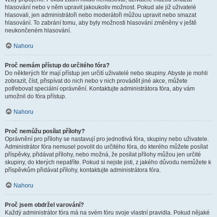
hlasování nebo v něm upravit jakoukoliv možnost. Pokud ale již uživatelé
hlasovali, jen administrátoři nebo moderátoři můžou upravit nebo smazat
hlasování. To zabrání tomu, aby byly možnosti hlasování změněny v ještě
neukončeném hlasování.
Nahoru
Proč nemám přístup do určitého fóra?
Do některých fór mají přístup jen určití uživatelé nebo skupiny. Abyste je mohli
zobrazit, číst, přispívat do nich nebo v nich provádět jiné akce, můžete
potřebovat speciální oprávnění. Kontaktujte administrátora fóra, aby vám
umožnil do fóra přístup.
Nahoru
Proč nemůžu posílat přílohy?
Oprávnění pro přílohy se nastavují pro jednotlivá fóra, skupiny nebo uživatele.
Administrátor fóra nemusel povolit do určitého fóra, do kterého můžete posílat
příspěvky, přidávat přílohy, nebo možná, že posílat přílohy můžou jen určité
skupiny, do kterých nepatříte. Pokud si nejste jisti, z jakého důvodu nemůžete k
příspěvkům přidávat přílohy, kontaktujte administrátora fóra.
Nahoru
Proč jsem obdržel varování?
Každý administrátor fóra má na svém fóru svoje vlastní pravidla. Pokud nějaké