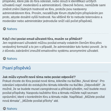
příspěvků, které jste do fóra odeslali, nebo slouží k identifikaci určitých
uživatelů např. moderátorů a administrátorů. Obecně řečeno, nemůžete sami
změnit znění žádných hodností ve fóru, protože jsou nastaveny
administrátorem fóra. Prosím, nezatěžujte fórum zbytečným přispíváním jen
proto, abyste dosáhli vyšší hodnosti. Na většině fór to nebude tolerováno a
moderátor nebo administrátor jednoduše sníží váš počet příspěvků.
Nahoru
Když chci poslat email uživateli fóra, musím se přihlásit?
Jen registrovaní uživatelé můžou posílat emaily ostatním členům fóra přes
vestavěný formulář a to jen v případě, že administrátor tuto funkci povolil. Je to
z důvodu zabránění zneužití emailového systému anonymními uživateli.
Nahoru
Psaní příspěvků
Jak můžu vytvořit nové téma nebo poslat odpověď?
Pokud chcete do fóra poslat nové téma, klikněte na tlačítko „Nové téma“. Pro
odeslání odpovědi do existujícího tématu klikněte na tlačítko „Odpovědět“. Je
možné, že se budete muset zaregistrovat a přihlásit předtím, než budete moci
posílat příspěvky. Naspodu každého fóra a tématu můžete najít seznam
oprávnění, které v konkrétním fóru a tématu máte. Například: „Můžete posílat
nová témata“, „Můžete posílat přílohy“ atd.
Nahoru