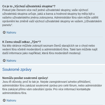
Co je to „Výchozí uživatelská skupina“?
Pokud jste členem více než jedné uživatelské skupiny, vaše výchozí
uživatelská skupina určuje, jaká a barva a hodnost skupiny by měla být u
vašeho uživatelského jména zobrazena. Administrátor fóra vám může udělit
oprávnění ke změně vaší výchozí uživatelské skupiny ve vašem „Uživatelském
panelu“.
Nahoru
K čemu slouží odkaz „Tým“?
Na této stránce můžete zobrazit seznam členů starajících se o chod nebo
vedení fóra včetně moderátorů a administrátorů fóra. Také tam můžete najít
další informace jako například, která fóra moderátoři moderují.
Nahoru
Soukromé zprávy
Nemůžu posílat soukromé zprávy!
Jsou tři důvody, proč to tak je. Nejste zaregistrovaní a/nebo přihlášení,
administrátor fóra zakázal soukromé zprávy pro celé fórum, nebo administrátor
fóra zakázal přímo vám odesílání zpráv. Pro více informací kontaktujte
administrátora fóra.
Nahoru