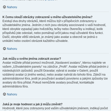
Nahoru
K čemu slouží obrázky zobrazené u mého uživatelského jména?
Existují dva druhy obrázků, které můžou být v příspěvcích zobrazeny u
uživatelského jména. Jedním z nich jsou obrázky asociované s vaší hodností,
které obvykle vypadají jako hvězdičky, tečky nebo čtverečky a indikují, kolik
příspěvků jste odeslali, nebo pomáhají určit jakou mají uživatelé fóra funkci.
Další, obvykle větší obrázek, je známý jako avatar a obecně se jedná o
unikátní nebo osobní obrázek každého uživatele.
Nahoru
Jak můžu u svého jména zobrazit avatar?
Avatar můžete přidat pomocí možnosti „Nastavení avataru“, kterou najdete ve
vašem „Uživatelském panelu“ na záložce „Profil“. Avatar můžete přidat jedním z
následujících způsobů: použít Gravatar, vybrat si avatar v Galerii, použít
vzdálený avatar (z jiného webu), nebo avatar nahrát do tohoto fóra. Záleží na
administrátorovi fóra, jestli je používání avatarů povoleno a jakými způsoby lze
avatary do fóra přidat. Pokud nemůžete avatary používat, kontaktujte
administrátora fóra.
Nahoru
Jaká je moje hodnost a jak ji můžu změnit?
Hodnosti, které jsou zobrazeny pod vaším uživatelským jménem, indikují počet