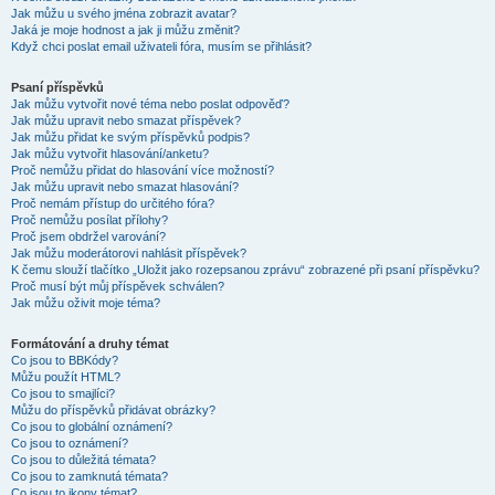
Jak můžu u svého jména zobrazit avatar?
Jaká je moje hodnost a jak ji můžu změnit?
Když chci poslat email uživateli fóra, musím se přihlásit?
Psaní příspěvků
Jak můžu vytvořit nové téma nebo poslat odpověď?
Jak můžu upravit nebo smazat příspěvek?
Jak můžu přidat ke svým příspěvků podpis?
Jak můžu vytvořit hlasování/anketu?
Proč nemůžu přidat do hlasování více možností?
Jak můžu upravit nebo smazat hlasování?
Proč nemám přístup do určitého fóra?
Proč nemůžu posílat přílohy?
Proč jsem obdržel varování?
Jak můžu moderátorovi nahlásit příspěvek?
K čemu slouží tlačítko „Uložit jako rozepsanou zprávu“ zobrazené při psaní příspěvku?
Proč musí být můj příspěvek schválen?
Jak můžu oživit moje téma?
Formátování a druhy témat
Co jsou to BBKódy?
Můžu použít HTML?
Co jsou to smajlíci?
Můžu do příspěvků přidávat obrázky?
Co jsou to globální oznámení?
Co jsou to oznámení?
Co jsou to důležitá témata?
Co jsou to zamknutá témata?
Co jsou to ikony témat?