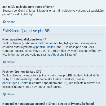
Jak můžu najít všechny svoje přílohy?
Seznam se všemi přílohami, které jste nahráli, najdete ve vašem „Uživatelském
panelu“ v sekci „Přílohy“.
Nahoru
Záležitosti týkající se phpBB
Kdo napsal toto diskusní fórum?
Tento software (v jeho nemodifikované podobě) byl vytvořen, zveřejněn a
chráněn autorskými právy
phpBB Limited
. phpBB je dostupné pod GNU
General Public License verze 2 (GPL-2.0) a může být volně distribuováno. Pro
více informací se podívejte na stránku
About phpBB
(angl.).
Nahoru
Proč ve fóru není funkce XY?
Tento software byl napsán a je licencován přes phpBB Limited. Pokud věříte,
že by do něho měla být přidána nějaká funkce, navštivte, prosím,
phpBB Ideas Centre
(Centrum nápadů pro phpBB), kde můžete hlasovat pro
existující nápady nebo navrhnout nové funkce.
Nahoru
Koho mám kontaktovat ohledně stížnosti a/nebo právních záležitostí