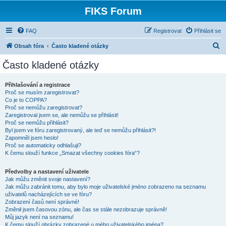
FIKS Forum
FAQ
Registrovat
Přihlásit se
H
Obsah fóra
Často kladené otázky
l
Často kladené otázky
e
d
Přihlašování a registrace
Proč se musím zaregistrovat?
a
Co je to COPPA?
t
Proč se nemůžu zaregistrovat?
Zaregistroval jsem se, ale nemůžu se přihlásit!
Proč se nemůžu přihlásit?
Byl jsem ve fóru zaregistrovaný, ale teď se nemůžu přihlásit?!
Zapomněl jsem heslo!
Proč se automaticky odhlašuji?
K čemu slouží funkce „Smazat všechny cookies fóra“?
Předvolby a nastavení uživatele
Jak můžu změnit svoje nastavení?
Jak můžu zabránit tomu, aby bylo moje uživatelské jméno zobrazeno na seznamu
uživatelů nacházejících se ve fóru?
Zobrazení časů není správné!
Změnil jsem časovou zónu, ale čas se stále nezobrazuje správně!
Můj jazyk není na seznamu!
K čemu slouží obrázky zobrazené u mého uživatelského jména?