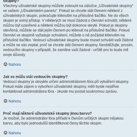
skupiny?
Všechny uživatelské skupiny můžete zobrazit na záložce „Uživatelské skupiny“
ve vašem „Uživatelském panelu“. Pokud se chcete stát členem některé z
uživatelských skupin, pokračujte kliknutím na příslušné tlačítko. Ne do všech
skupin je volný přístup. V některých se musí žádost o členství schválit, některé
můžou být uzavřené a některé můžou být dokonce skryté. Pokud je skupiny
otevřená, můžete se stát jejím členem po kliknutí na příslušné tlačítko. Pokud
členství ve skupině vyžaduje schválení, můžete o ně požádat kliknutím na
příslušné tlačítko. Vedoucí uživatelské skupiny bude muset schválit vaši žádost
a může se vás zeptat, proč se chcete stát členem skupiny. Neobtěžujte, prosím,
vedoucího skupiny v případě, že zamítne vaši žádost - určitě pro to bude mít
svoje důvody.
Nahoru
Jak se můžu stát vedoucím skupiny?
Vedoucí skupiny je obvykle určen administrátorem fóra při vytváření skupiny.
Pokud máte zájem o vytvoření uživatelské skupiny, měli byste nejdříve
kontaktovat administrátora fóra - zkuste mu poslat soukromou zprávu.
Nahoru
Proč mají některé uživatelské skupiny jinou barvu?
Je možné, že administrátor fóra přiřadil k členům určitých skupin nějakou
barvu, aby bylo jednodušší identifikovat členy těchto skupin.
Nahoru