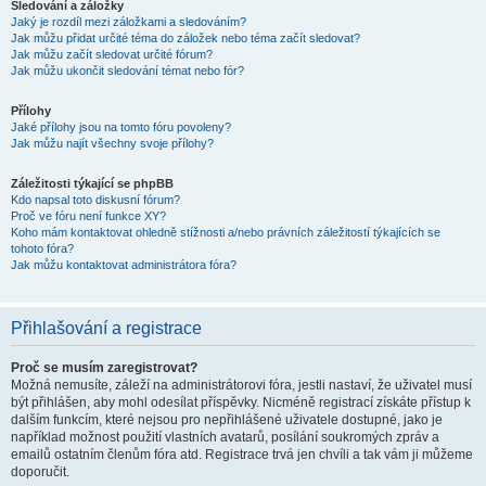
Sledování a záložky
Jaký je rozdíl mezi záložkami a sledováním?
Jak můžu přidat určité téma do záložek nebo téma začít sledovat?
Jak můžu začít sledovat určité fórum?
Jak můžu ukončit sledování témat nebo fór?
Přílohy
Jaké přílohy jsou na tomto fóru povoleny?
Jak můžu najít všechny svoje přílohy?
Záležitosti týkající se phpBB
Kdo napsal toto diskusní fórum?
Proč ve fóru není funkce XY?
Koho mám kontaktovat ohledně stížnosti a/nebo právních záležitostí týkajících se
tohoto fóra?
Jak můžu kontaktovat administrátora fóra?
Přihlašování a registrace
Proč se musím zaregistrovat?
Možná nemusíte, záleží na administrátorovi fóra, jestli nastaví, že uživatel musí
být přihlášen, aby mohl odesílat příspěvky. Nicméně registrací získáte přístup k
dalším funkcím, které nejsou pro nepřihlášené uživatele dostupné, jako je
například možnost použití vlastních avatarů, posílání soukromých zpráv a
emailů ostatním členům fóra atd. Registrace trvá jen chvíli a tak vám ji můžeme
doporučit.