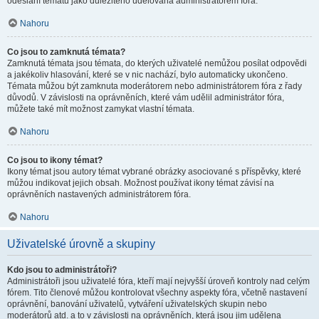
odeslání tématu jako důležitého udělována administrátorem fóra.
Nahoru
Co jsou to zamknutá témata?
Zamknutá témata jsou témata, do kterých uživatelé nemůžou posílat odpovědi
a jakékoliv hlasování, které se v nic nachází, bylo automaticky ukončeno.
Témata můžou být zamknuta moderátorem nebo administrátorem fóra z řady
důvodů. V závislosti na oprávněních, které vám udělil administrátor fóra,
můžete také mít možnost zamykat vlastní témata.
Nahoru
Co jsou to ikony témat?
Ikony témat jsou autory témat vybrané obrázky asociované s příspěvky, které
můžou indikovat jejich obsah. Možnost používat ikony témat závisí na
oprávněních nastavených administrátorem fóra.
Nahoru
Uživatelské úrovně a skupiny
Kdo jsou to administrátoři?
Administrátoři jsou uživatelé fóra, kteří mají nejvyšší úroveň kontroly nad celým
fórem. Tito členové můžou kontrolovat všechny aspekty fóra, včetně nastavení
oprávnění, banování uživatelů, vytváření uživatelských skupin nebo
moderátorů atd. a to v závislosti na oprávněních, která jsou jim udělena