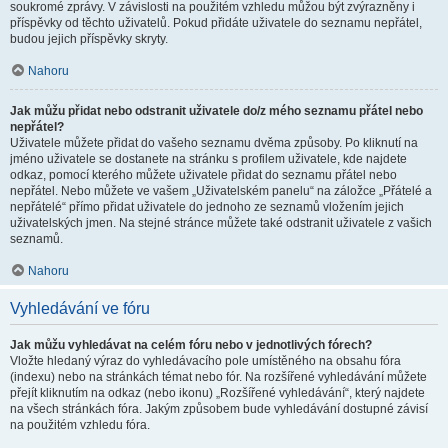
soukromé zprávy. V závislosti na použitém vzhledu můžou být zvýrazněny i
příspěvky od těchto uživatelů. Pokud přidáte uživatele do seznamu nepřátel,
budou jejich příspěvky skryty.
Nahoru
Jak můžu přidat nebo odstranit uživatele do/z mého seznamu přátel nebo
nepřátel?
Uživatele můžete přidat do vašeho seznamu dvěma způsoby. Po kliknutí na
jméno uživatele se dostanete na stránku s profilem uživatele, kde najdete
odkaz, pomocí kterého můžete uživatele přidat do seznamu přátel nebo
nepřátel. Nebo můžete ve vašem „Uživatelském panelu“ na záložce „Přátelé a
nepřátelé“ přímo přidat uživatele do jednoho ze seznamů vložením jejich
uživatelských jmen. Na stejné stránce můžete také odstranit uživatele z vašich
seznamů.
Nahoru
Vyhledávání ve fóru
Jak můžu vyhledávat na celém fóru nebo v jednotlivých fórech?
Vložte hledaný výraz do vyhledávacího pole umístěného na obsahu fóra
(indexu) nebo na stránkách témat nebo fór. Na rozšířené vyhledávání můžete
přejít kliknutím na odkaz (nebo ikonu) „Rozšířené vyhledávání“, který najdete
na všech stránkách fóra. Jakým způsobem bude vyhledávání dostupné závisí
na použitém vzhledu fóra.