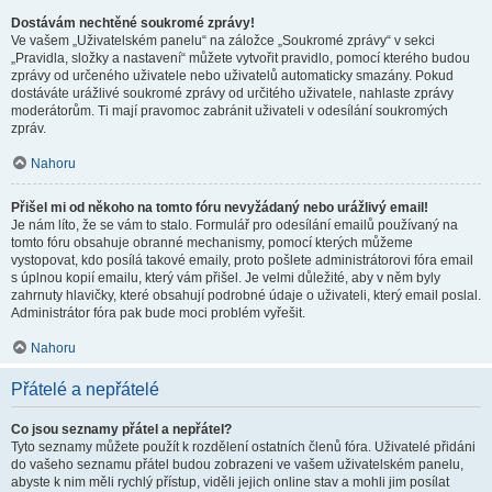
Dostávám nechtěné soukromé zprávy!
Ve vašem „Uživatelském panelu“ na záložce „Soukromé zprávy“ v sekci
„Pravidla, složky a nastavení“ můžete vytvořit pravidlo, pomocí kterého budou
zprávy od určeného uživatele nebo uživatelů automaticky smazány. Pokud
dostáváte urážlivé soukromé zprávy od určitého uživatele, nahlaste zprávy
moderátorům. Ti mají pravomoc zabránit uživateli v odesílání soukromých
zpráv.
Nahoru
Přišel mi od někoho na tomto fóru nevyžádaný nebo urážlivý email!
Je nám líto, že se vám to stalo. Formulář pro odesílání emailů používaný na
tomto fóru obsahuje obranné mechanismy, pomocí kterých můžeme
vystopovat, kdo posílá takové emaily, proto pošlete administrátorovi fóra email
s úplnou kopií emailu, který vám přišel. Je velmi důležité, aby v něm byly
zahrnuty hlavičky, které obsahují podrobné údaje o uživateli, který email poslal.
Administrátor fóra pak bude moci problém vyřešit.
Nahoru
Přátelé a nepřátelé
Co jsou seznamy přátel a nepřátel?
Tyto seznamy můžete použít k rozdělení ostatních členů fóra. Uživatelé přidáni
do vašeho seznamu přátel budou zobrazeni ve vašem uživatelském panelu,
abyste k nim měli rychlý přístup, viděli jejich online stav a mohli jim posílat