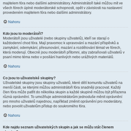
majitelem fóra nebo dalšími administrátory. Administrátoři také můžou mít ve
všech fórech úplné moderátorské schopnosti, opět v závislosti na nastavení
provedeném majitelem fóra nebo dalšími administrátory.
Nahoru
Kdo jsou to moderátoři?
Moderátoři jsou uživatelé (nebo skupiny uživatelů), kteří se starají o
každodenní chod fóra. Mají pravomoc k upravování a mazání příspěvků a
zamykání, odemykání, přesunování, mazání a rozdělování témat ve fórech,
která moderují. Obecně jsou moderátoři přítomni, aby zabraňovali uživatelů v
psaní mimo téma nebo v posílání hanlivých nebo urážlivých materiálů.
Nahoru
Co jsou to uživatelské skupiny?
Uživatelské skupiny jsou skupiny uživatelů, které dělí komunitu uživatelů na
menší části, se kterými můžou administrátoři fóra snadněji pracovat. Každý
člen fóra může patřit do několika skupin a každé skupině můžou být přiřazena
různá oprávnění. To umožňuje administrátorům jednoduše měnit oprávnění
pro mnoho uživatelů najednou, například změnit oprávnění pro moderátory,
nebo povolit uživatelům přístup do soukromého fóra.
Nahoru
Kde najdu seznam uživatelských skupin a jak se můžu stát členem