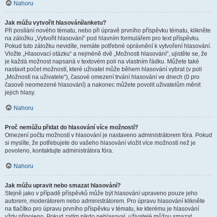
Nahoru
Jak můžu vytvořit hlasování/anketu?
Při posílání nového tématu, nebo při úpravě prvního příspěvku tématu, klikněte
na záložku „Vytvořit hlasování“ pod hlavním formulářem pro text příspěvku.
Pokud tuto záložku nevidíte, nemáte potřebné oprávnění k vytvoření hlasování.
Vložte „Hlasovací otázku“ a nejméně dvě „Možnosti hlasování“, ujistěte se, že
je každá možnost napsaná v textovém poli na vlastním řádku. Můžete také
nastavit počet možností, které uživatel může během hlasování vybrat (v poli
„Možností na uživatele“), časové omezení trvání hlasování ve dnech (0 pro
časově neomezené hlasování) a nakonec můžete povolit uživatelům měnit
jejich hlasy.
Nahoru
Proč nemůžu přidat do hlasování více možností?
Omezení počtu možností v hlasování je nastaveno administrátorem fóra. Pokud
si myslíte, že potřebujete do vašeho hlasování vložit více možností než je
povoleno, kontaktujte administrátora fóra.
Nahoru
Jak můžu upravit nebo smazat hlasování?
Stejně jako v případě příspěvků může být hlasování upraveno pouze jeho
autorem, moderátorem nebo administrátorem. Pro úpravu hlasování klikněte
na tlačítko pro úpravu prvního příspěvku v tématu, ke kterému je hlasování
vždy připojeno. Pokud zatím nikdo nehlasoval, uživatelé můžou smazat