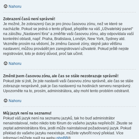
Nahoru
Zobrazení časů není správné!
Je možné, že zobrazený čas je pro jinou časovou zónu, než ve které se
nacházíte. Pokud se jedná o tento případ, přejděte na váš „Uživatelský panel“
na záložku „Nastavení fóra“ a změňte vaši časovou zónu, aby odpovídala vaší
konkrétní oblasti, např. Praha, Bratislava, Londýn, New York, Sydney atd.
Vezměte prosím na vědomí, že změnu časové zóny, stejně jako většinu
nastavení, můžou provádět jen zaregistrovaní uživatelé. Pokud ještě nejste
registrováni, toto je dobrý důvod, proč tak učinit.
Nahoru
Změnil jsem časovou zónu, ale čas se stále nezobrazuje správně!
Pokud jste si jisti, že jste nastavili vaši časovou zónu správně, ale čas se stále
zobrazuje nesprávně, pak je čas nastavený na hodinách serveru nesprávný.
Upozorněte na to, prosím, administrátora, aby mohl tento problém odstranit.
Nahoru
Můj jazyk není na seznamu!
Pokud váš jazyk není na seznamu jazyků, tak ho buď administrátor
nenainstaloval, nebo nikdo toto fórum do vašeho jazyka nepřeložil. Zkuste se
zeptat administrátora fóra, jestli může nainstalovat požadovaný jazyk. Pokud
překlad do vašeho jazyku neexistuje, můžete vytvořit nový překlad. Více
informací můžete najít na webu
phpBB
®.