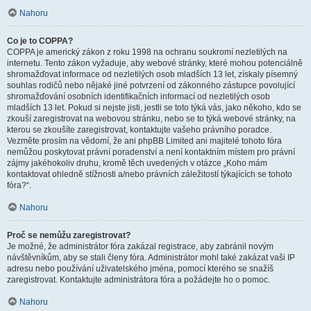
Nahoru
Co je to COPPA?
COPPA je americký zákon z roku 1998 na ochranu soukromí nezletilých na
internetu. Tento zákon vyžaduje, aby webové stránky, které mohou potenciálně
shromažďovat informace od nezletilých osob mladších 13 let, získaly písemný
souhlas rodičů nebo nějaké jiné potvrzení od zákonného zástupce povolující
shromažďování osobních identifikačních informací od nezletilých osob
mladších 13 let. Pokud si nejste jisti, jestli se toto týká vás, jako někoho, kdo se
zkouší zaregistrovat na webovou stránku, nebo se to týká webové stránky, na
kterou se zkoušíte zaregistrovat, kontaktujte vašeho právního poradce.
Vezměte prosím na vědomí, že ani phpBB Limited ani majitelé tohoto fóra
nemůžou poskytovat právní poradenství a není kontaktním místem pro právní
zájmy jakéhokoliv druhu, kromě těch uvedených v otázce „Koho mám
kontaktovat ohledně stížnosti a/nebo právních záležitostí týkajících se tohoto
fóra?“.
Nahoru
Proč se nemůžu zaregistrovat?
Je možné, že administrátor fóra zakázal registrace, aby zabránil novým
návštěvníkům, aby se stali členy fóra. Administrátor mohl také zakázat vaši IP
adresu nebo používání uživatelského jména, pomocí kterého se snažíš
zaregistrovat. Kontaktujte administrátora fóra a požádejte ho o pomoc.
Nahoru