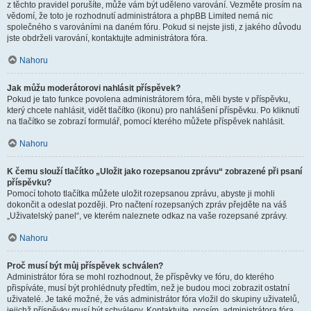
z těchto pravidel porušíte, může vám být uděleno varování. Vezměte prosím na
vědomí, že toto je rozhodnutí administrátora a phpBB Limited nemá nic
společného s varováními na daném fóru. Pokud si nejste jisti, z jakého důvodu
jste obdrželi varování, kontaktujte administrátora fóra.
Nahoru
Jak můžu moderátorovi nahlásit příspěvek?
Pokud je tato funkce povolena administrátorem fóra, měli byste v příspěvku,
který chcete nahlásit, vidět tlačítko (ikonu) pro nahlášení příspěvku. Po kliknutí
na tlačítko se zobrazí formulář, pomocí kterého můžete příspěvek nahlásit.
Nahoru
K čemu slouží tlačítko „Uložit jako rozepsanou zprávu“ zobrazené při psaní
příspěvku?
Pomocí tohoto tlačítka můžete uložit rozepsanou zprávu, abyste ji mohli
dokončit a odeslat později. Pro načtení rozepsaných zpráv přejděte na váš
„Uživatelský panel“, ve kterém naleznete odkaz na vaše rozepsané zprávy.
Nahoru
Proč musí být můj příspěvek schválen?
Administrátor fóra se mohl rozhodnout, že příspěvky ve fóru, do kterého
přispíváte, musí být prohlédnuty předtím, než je budou moci zobrazit ostatní
uživatelé. Je také možné, že vás administrátor fóra vložil do skupiny uživatelů,
jejichž příspěvky musí být schváleny. Kontaktujte, prosím, administrátora fóra