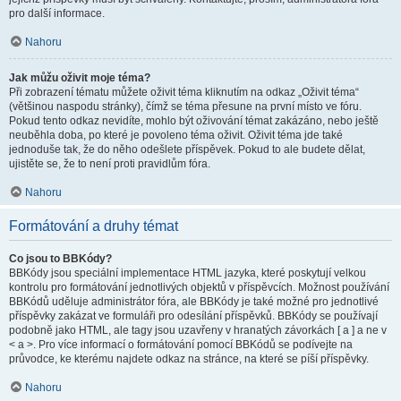
pro další informace.
Nahoru
Jak můžu oživit moje téma?
Při zobrazení tématu můžete oživit téma kliknutím na odkaz „Oživit téma“
(většinou naspodu stránky), čímž se téma přesune na první místo ve fóru.
Pokud tento odkaz nevidíte, mohlo být oživování témat zakázáno, nebo ještě
neuběhla doba, po které je povoleno téma oživit. Oživit téma jde také
jednoduše tak, že do něho odešlete příspěvek. Pokud to ale budete dělat,
ujistěte se, že to není proti pravidlům fóra.
Nahoru
Formátování a druhy témat
Co jsou to BBKódy?
BBKódy jsou speciální implementace HTML jazyka, které poskytují velkou
kontrolu pro formátování jednotlivých objektů v příspěvcích. Možnost používání
BBKódů uděluje administrátor fóra, ale BBKódy je také možné pro jednotlivé
příspěvky zakázat ve formuláři pro odesílání příspěvků. BBKódy se používají
podobně jako HTML, ale tagy jsou uzavřeny v hranatých závorkách [ a ] a ne v
< a >. Pro více informací o formátování pomocí BBKódů se podívejte na
průvodce, ke kterému najdete odkaz na stránce, na které se píší příspěvky.
Nahoru