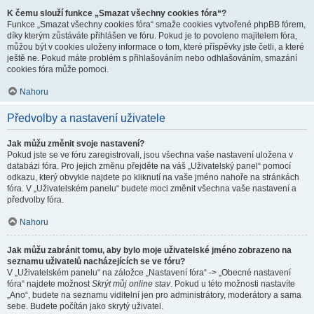
K čemu slouží funkce „Smazat všechny cookies fóra“?
Funkce „Smazat všechny cookies fóra“ smaže cookies vytvořené phpBB fórem,
díky kterým zůstáváte přihlášen ve fóru. Pokud je to povoleno majitelem fóra,
můžou být v cookies uloženy informace o tom, které příspěvky jste četli, a které
ještě ne. Pokud máte problém s přihlašováním nebo odhlašováním, smazání
cookies fóra může pomoci.
Nahoru
Předvolby a nastavení uživatele
Jak můžu změnit svoje nastavení?
Pokud jste se ve fóru zaregistrovali, jsou všechna vaše nastavení uložena v
databázi fóra. Pro jejich změnu přejděte na váš „Uživatelský panel“ pomocí
odkazu, který obvykle najdete po kliknutí na vaše jméno nahoře na stránkách
fóra. V „Uživatelském panelu“ budete moci změnit všechna vaše nastavení a
předvolby fóra.
Nahoru
Jak můžu zabránit tomu, aby bylo moje uživatelské jméno zobrazeno na
seznamu uživatelů nacházejících se ve fóru?
V „Uživatelském panelu“ na záložce „Nastavení fóra“ -> „Obecné nastavení
fóra“ najdete možnost
Skrýt můj online stav
. Pokud u této možnosti nastavíte
„Ano“, budete na seznamu viditelní jen pro administrátory, moderátory a sama
sebe. Budete počítán jako skrytý uživatel.