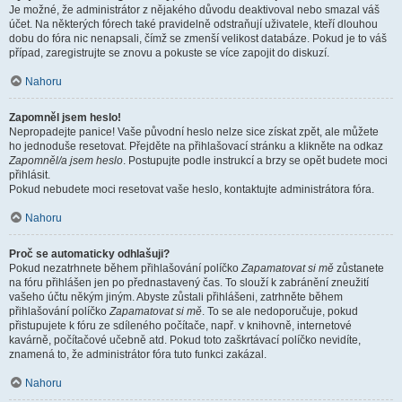
Je možné, že administrátor z nějakého důvodu deaktivoval nebo smazal váš
účet. Na některých fórech také pravidelně odstraňují uživatele, kteří dlouhou
dobu do fóra nic nenapsali, čímž se zmenší velikost databáze. Pokud je to váš
případ, zaregistrujte se znovu a pokuste se více zapojit do diskuzí.
Nahoru
Zapomněl jsem heslo!
Nepropadejte panice! Vaše původní heslo nelze sice získat zpět, ale můžete
ho jednoduše resetovat. Přejděte na přihlašovací stránku a klikněte na odkaz
Zapomněl/a jsem heslo
. Postupujte podle instrukcí a brzy se opět budete moci
přihlásit.
Pokud nebudete moci resetovat vaše heslo, kontaktujte administrátora fóra.
Nahoru
Proč se automaticky odhlašuji?
Pokud nezatrhnete během přihlašování políčko
Zapamatovat si mě
zůstanete
na fóru přihlášen jen po přednastavený čas. To slouží k zabránění zneužití
vašeho účtu někým jiným. Abyste zůstali přihlášeni, zatrhněte během
přihlašování políčko
Zapamatovat si mě
. To se ale nedoporučuje, pokud
přistupujete k fóru ze sdíleného počítače, např. v knihovně, internetové
kavárně, počítačové učebně atd. Pokud toto zaškrtávací políčko nevidíte,
znamená to, že administrátor fóra tuto funkci zakázal.
Nahoru