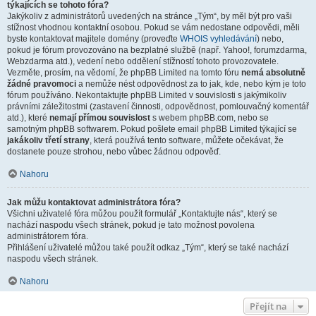
týkajících se tohoto fóra?
Jakýkoliv z administrátorů uvedených na stránce „Tým“, by měl být pro vaši
stížnost vhodnou kontaktní osobou. Pokud se vám nedostane odpovědi, měli
byste kontaktovat majitele domény (proveďte
WHOIS vyhledávání
) nebo,
pokud je fórum provozováno na bezplatné službě (např. Yahoo!, forumzdarma,
Webzdarma atd.), vedení nebo oddělení stížností tohoto provozovatele.
Vezměte, prosím, na vědomí, že phpBB Limited na tomto fóru
nemá absolutně
žádné pravomoci
a nemůže nést odpovědnost za to jak, kde, nebo kým je toto
fórum používáno. Nekontaktujte phpBB Limited v souvislosti s jakýmikoliv
právními záležitostmi (zastavení činnosti, odpovědnost, pomlouvačný komentář
atd.), které
nemají přímou souvislost
s webem phpBB.com, nebo se
samotným phpBB softwarem. Pokud pošlete email phpBB Limited týkající se
jakákoliv třetí strany
, která používá tento software, můžete očekávat, že
dostanete pouze strohou, nebo vůbec žádnou odpověď.
Nahoru
Jak můžu kontaktovat administrátora fóra?
Všichni uživatelé fóra můžou použít formulář „Kontaktujte nás“, který se
nachází naspodu všech stránek, pokud je tato možnost povolena
administrátorem fóra.
Přihlášení uživatelé můžou také použít odkaz „Tým“, který se také nachází
naspodu všech stránek.
Nahoru
Přejít na