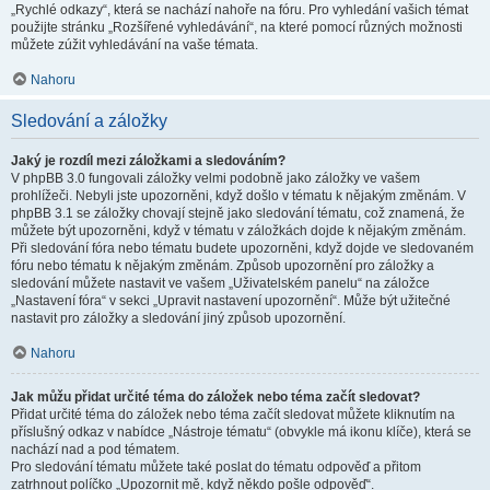
„Rychlé odkazy“, která se nachází nahoře na fóru. Pro vyhledání vašich témat
použijte stránku „Rozšířené vyhledávání“, na které pomocí různých možnosti
můžete zúžit vyhledávání na vaše témata.
Nahoru
Sledování a záložky
Jaký je rozdíl mezi záložkami a sledováním?
V phpBB 3.0 fungovali záložky velmi podobně jako záložky ve vašem
prohlížeči. Nebyli jste upozorněni, když došlo v tématu k nějakým změnám. V
phpBB 3.1 se záložky chovají stejně jako sledování tématu, což znamená, že
můžete být upozorněni, když v tématu v záložkách dojde k nějakým změnám.
Při sledování fóra nebo tématu budete upozorněni, když dojde ve sledovaném
fóru nebo tématu k nějakým změnám. Způsob upozornění pro záložky a
sledování můžete nastavit ve vašem „Uživatelském panelu“ na záložce
„Nastavení fóra“ v sekci „Upravit nastavení upozornění“. Může být užitečné
nastavit pro záložky a sledování jiný způsob upozornění.
Nahoru
Jak můžu přidat určité téma do záložek nebo téma začít sledovat?
Přidat určité téma do záložek nebo téma začít sledovat můžete kliknutím na
příslušný odkaz v nabídce „Nástroje tématu“ (obvykle má ikonu klíče), která se
nachází nad a pod tématem.
Pro sledování tématu můžete také poslat do tématu odpověď a přitom
zatrhnout políčko „Upozornit mě, když někdo pošle odpověď“.