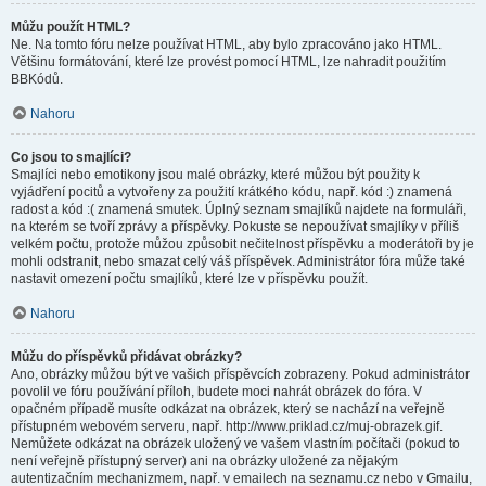
Můžu použít HTML?
Ne. Na tomto fóru nelze používat HTML, aby bylo zpracováno jako HTML.
Většinu formátování, které lze provést pomocí HTML, lze nahradit použitím
BBKódů.
Nahoru
Co jsou to smajlíci?
Smajlíci nebo emotikony jsou malé obrázky, které můžou být použity k
vyjádření pocitů a vytvořeny za použití krátkého kódu, např. kód :) znamená
radost a kód :( znamená smutek. Úplný seznam smajlíků najdete na formuláři,
na kterém se tvoří zprávy a příspěvky. Pokuste se nepoužívat smajlíky v příliš
velkém počtu, protože můžou způsobit nečitelnost příspěvku a moderátoři by je
mohli odstranit, nebo smazat celý váš příspěvek. Administrátor fóra může také
nastavit omezení počtu smajlíků, které lze v příspěvku použít.
Nahoru
Můžu do příspěvků přidávat obrázky?
Ano, obrázky můžou být ve vašich příspěvcích zobrazeny. Pokud administrátor
povolil ve fóru používání příloh, budete moci nahrát obrázek do fóra. V
opačném případě musíte odkázat na obrázek, který se nachází na veřejně
přístupném webovém serveru, např. http://www.priklad.cz/muj-obrazek.gif.
Nemůžete odkázat na obrázek uložený ve vašem vlastním počítači (pokud to
není veřejně přístupný server) ani na obrázky uložené za nějakým
autentizačním mechanizmem, např. v emailech na seznamu.cz nebo v Gmailu,