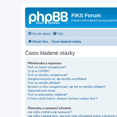
FIKS Forum
Fiťácké informatické korespondenč
Rychlé odkazy
FAQ
Obsah fóra
Často kladené otázky
Často kladené otázky
Přihlašování a registrace
Proč se musím zaregistrovat?
Co je to COPPA?
Proč se nemůžu zaregistrovat?
Zaregistroval jsem se, ale nemůžu se přihlásit!
Proč se nemůžu přihlásit?
Byl jsem ve fóru zaregistrovaný, ale teď se nemůžu přihlásit?!
Zapomněl jsem heslo!
Proč se automaticky odhlašuji?
K čemu slouží funkce „Smazat všechny cookies fóra“?
Předvolby a nastavení uživatele
Jak můžu změnit svoje nastavení?
Jak můžu zabránit tomu, aby bylo moje uživatelské jméno zobrazeno 