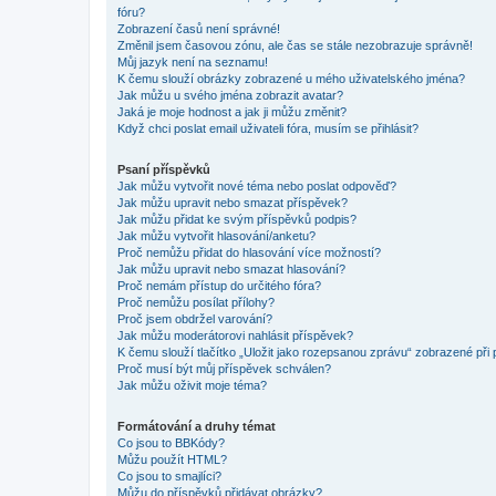
fóru?
Zobrazení časů není správné!
Změnil jsem časovou zónu, ale čas se stále nezobrazuje správně!
Můj jazyk není na seznamu!
K čemu slouží obrázky zobrazené u mého uživatelského jména?
Jak můžu u svého jména zobrazit avatar?
Jaká je moje hodnost a jak ji můžu změnit?
Když chci poslat email uživateli fóra, musím se přihlásit?
Psaní příspěvků
Jak můžu vytvořit nové téma nebo poslat odpověď?
Jak můžu upravit nebo smazat příspěvek?
Jak můžu přidat ke svým příspěvků podpis?
Jak můžu vytvořit hlasování/anketu?
Proč nemůžu přidat do hlasování více možností?
Jak můžu upravit nebo smazat hlasování?
Proč nemám přístup do určitého fóra?
Proč nemůžu posílat přílohy?
Proč jsem obdržel varování?
Jak můžu moderátorovi nahlásit příspěvek?
K čemu slouží tlačítko „Uložit jako rozepsanou zprávu“ zobrazené při
Proč musí být můj příspěvek schválen?
Jak můžu oživit moje téma?
Formátování a druhy témat
Co jsou to BBKódy?
Můžu použít HTML?
Co jsou to smajlíci?
Můžu do příspěvků přidávat obrázky?