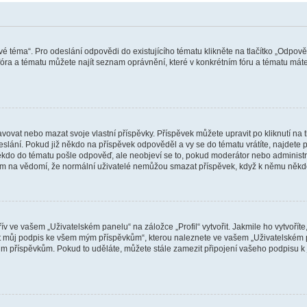
vé téma“. Pro odeslání odpovědi do existujícího tématu klikněte na tlačítko „Odpově
ra a tématu můžete najít seznam oprávnění, které v konkrétním fóru a tématu máte.
vat nebo mazat svoje vlastní příspěvky. Příspěvek můžete upravit po kliknutí na tla
ání. Pokud již někdo na příspěvek odpověděl a vy se do tématu vrátíte, najdete pod
ěkdo do tématu pošle odpověď, ale neobjeví se to, pokud moderátor nebo administr
osím na vědomí, že normální uživatelé nemůžou smazat příspěvek, když k němu něk
v ve vašem „Uživatelském panelu“ na záložce „Profil“ vytvořit. Jakmile ho vytvořít
jit můj podpis ke všem mým příspěvkům“, kterou naleznete ve vašem „Uživatelském p
im příspěvkům. Pokud to uděláte, můžete stále zamezit připojení vašeho podpisu k