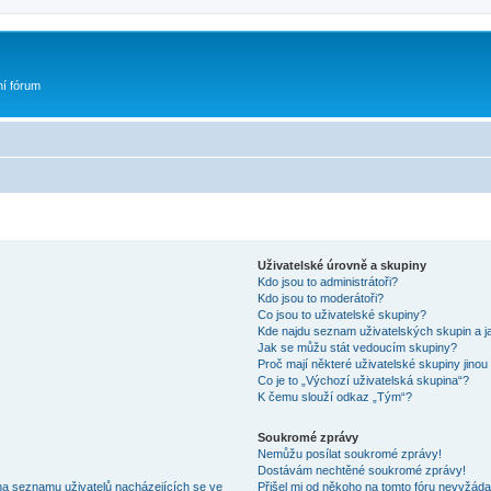
ní fórum
Uživatelské úrovně a skupiny
Kdo jsou to administrátoři?
Kdo jsou to moderátoři?
Co jsou to uživatelské skupiny?
Kde najdu seznam uživatelských skupin a j
Jak se můžu stát vedoucím skupiny?
Proč mají některé uživatelské skupiny jinou
Co je to „Výchozí uživatelská skupina“?
K čemu slouží odkaz „Tým“?
Soukromé zprávy
Nemůžu posílat soukromé zprávy!
Dostávám nechtěné soukromé zprávy!
na seznamu uživatelů nacházejících se ve
Přišel mi od někoho na tomto fóru nevyžáda