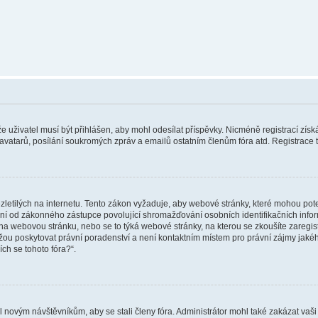
 že uživatel musí být přihlášen, aby mohl odesílat příspěvky. Nicméně registrací zís
 avatarů, posílání soukromých zpráv a emailů ostatním členům fóra atd. Registrace t
etilých na internetu. Tento zákon vyžaduje, aby webové stránky, které mohou pot
ní od zákonného zástupce povolující shromažďování osobních identifikačních informac
vat na webovou stránku, nebo se to týká webové stránky, na kterou se zkoušíte zareg
ůžou poskytovat právní poradenství a není kontaktním místem pro právní zájmy ja
ích se tohoto fóra?“.
il novým návštěvníkům, aby se stali členy fóra. Administrátor mohl také zakázat va