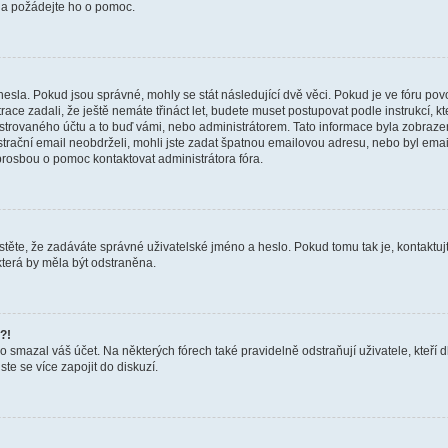
a a požádejte ho o pomoc.
hesla. Pokud jsou správné, mohly se stát následující dvě věci. Pokud je ve fóru 
ace zadali, že ještě nemáte třináct let, budete muset postupovat podle instrukcí, kt
trovaného účtu a to buď vámi, nebo administrátorem. Tato informace byla zobrazena
gistrační email neobdrželi, mohli jste zadat špatnou emailovou adresu, nebo byl em
s prosbou o pomoc kontaktovat administrátora fóra.
těte, že zadáváte správné uživatelské jméno a heslo. Pokud tomu tak je, kontaktujte a
terá by měla být odstraněna.
?!
smazal váš účet. Na některých fórech také pravidelně odstraňují uživatele, kteří d
te se více zapojit do diskuzí.