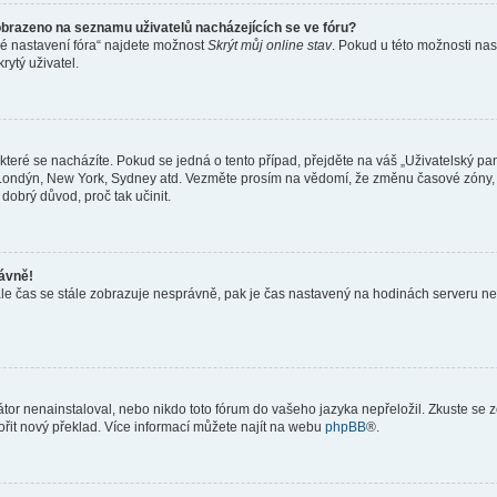
obrazeno na seznamu uživatelů nacházejících se ve fóru?
né nastavení fóra“ najdete možnost
Skrýt můj online stav
. Pokud u této možnosti nas
rytý uživatel.
teré se nacházíte. Pokud se jedná o tento případ, přejděte na váš „Uživatelský pa
a, Londýn, New York, Sydney atd. Vezměte prosím na vědomí, že změnu časové zóny, 
 dobrý důvod, proč tak učinit.
rávně!
ě, ale čas se stále zobrazuje nesprávně, pak je čas nastavený na hodinách serveru 
or nenainstaloval, nebo nikdo toto fórum do vašeho jazyka nepřeložil. Zkuste se ze
ořit nový překlad. Více informací můžete najít na webu
phpBB
®.