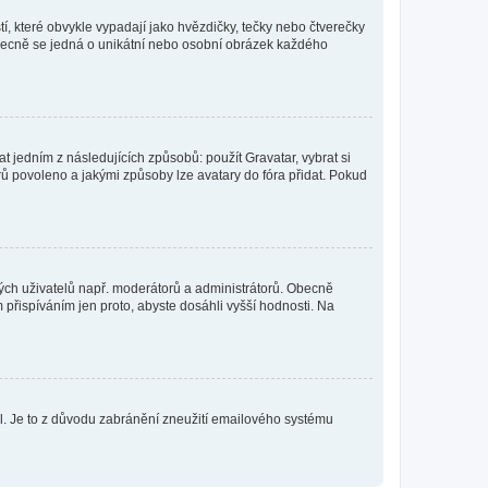
í, které obvykle vypadají jako hvězdičky, tečky nebo čtverečky
 a obecně se jedná o unikátní nebo osobní obrázek každého
t jedním z následujících způsobů: použít Gravatar, vybrat si
tarů povoleno a jakými způsoby lze avatary do fóra přidat. Pokud
itých uživatelů např. moderátorů a administrátorů. Obecně
přispíváním jen proto, abyste dosáhli vyšší hodnosti. Na
lil. Je to z důvodu zabránění zneužití emailového systému