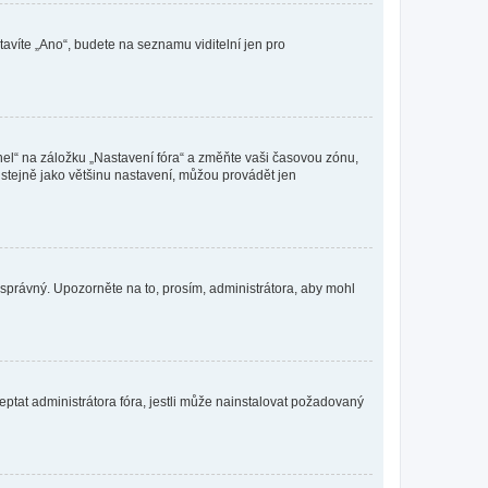
tavíte „Ano“, budete na seznamu viditelní jen pro
nel“ na záložku „Nastavení fóra“ a změňte vaši časovou zónu,
stejně jako většinu nastavení, můžou provádět jen
nesprávný. Upozorněte na to, prosím, administrátora, aby mohl
ptat administrátora fóra, jestli může nainstalovat požadovaný