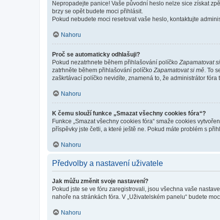
Nepropadejte panice! Vaše původní heslo nelze sice získat zpě
brzy se opět budete moci přihlásit.
Pokud nebudete moci resetovat vaše heslo, kontaktujte administ
Nahoru
Proč se automaticky odhlašuji?
Pokud nezatrhnete během přihlašování políčko
Zapamatovat s
zatrhněte během přihlašování políčko
Zapamatovat si mě
. To 
zaškrtávací políčko nevidíte, znamená to, že administrátor fóra 
Nahoru
K čemu slouží funkce „Smazat všechny cookies fóra“?
Funkce „Smazat všechny cookies fóra“ smaže cookies vytvořené 
příspěvky jste četli, a které ještě ne. Pokud máte problém s 
Nahoru
Předvolby a nastavení uživatele
Jak můžu změnit svoje nastavení?
Pokud jste se ve fóru zaregistrovali, jsou všechna vaše nastav
nahoře na stránkách fóra. V „Uživatelském panelu“ budete moc
Nahoru