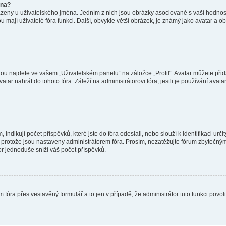
éna?
azeny u uživatelského jména. Jedním z nich jsou obrázky asociované s vaší hodnost
jakou mají uživatelé fóra funkci. Další, obvykle větší obrázek, je známý jako avatar
ou najdete ve vašem „Uživatelském panelu“ na záložce „Profil“. Avatar můžete přida
vatar nahrát do tohoto fóra. Záleží na administrátorovi fóra, jestli je používání ava
ndikují počet příspěvků, které jste do fóra odeslali, nebo slouží k identifikaci urč
protože jsou nastaveny administrátorem fóra. Prosím, nezatěžujte fórum zbytečným 
or jednoduše sníží váš počet příspěvků.
 fóra přes vestavěný formulář a to jen v případě, že administrátor tuto funkci povo