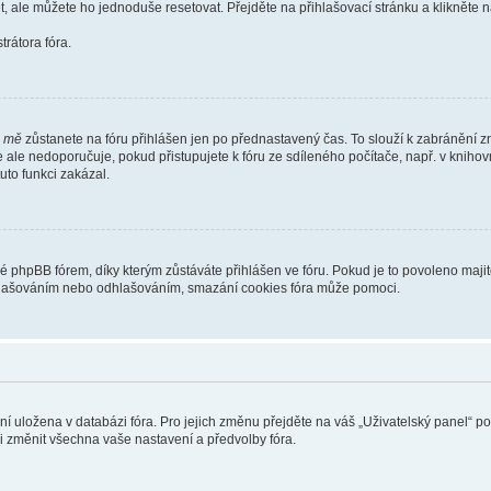
t, ale můžete ho jednoduše resetovat. Přejděte na přihlašovací stránku a klikněte
rátora fóra.
i mě
zůstanete na fóru přihlášen jen po přednastavený čas. To slouží k zabránění zn
se ale nedoporučuje, pokud přistupujete k fóru ze sdíleného počítače, např. v kniho
tuto funkci zakázal.
phpBB fórem, díky kterým zůstáváte přihlášen ve fóru. Pokud je to povoleno majit
přihlašováním nebo odhlašováním, smazání cookies fóra může pomoci.
ení uložena v databázi fóra. Pro jejich změnu přejděte na váš „Uživatelský panel“ p
i změnit všechna vaše nastavení a předvolby fóra.