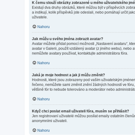
K čemu slouží obrázky zobrazené u mého uživatelského jm
Existují dva druhy obrázků, které můžou být v příspěvcích zobr
a indikují, kolik příspěvků jste odeslali, nebo pomáhají určit 
uživatele.
Nahoru
Jak můžu u svého jména zobrazit avatar?
Avatar můžete přidat pomocí možnosti „Nastavení avataru“, kter
avatar v Galerii, použít vzdálený avatar (z jiného webu), nebo a
nemůžete avatary používat, kontaktujte administrátora fóra.
Nahoru
Jaká je moje hodnost a jak ji můžu změnit?
Hodnosti, které jsou zobrazeny pod vaším uživatelským jménem, i
řečeno, nemůžete sami změnit znění žádných hodností ve fóru, 
většině fór to nebude tolerováno a moderátor nebo administrát
Nahoru
Když chci poslat email uživateli fóra, musím se přihlásit?
Jen registrovaní uživatelé můžou posílat emaily ostatním členům
anonymními uživateli.
Nahoru