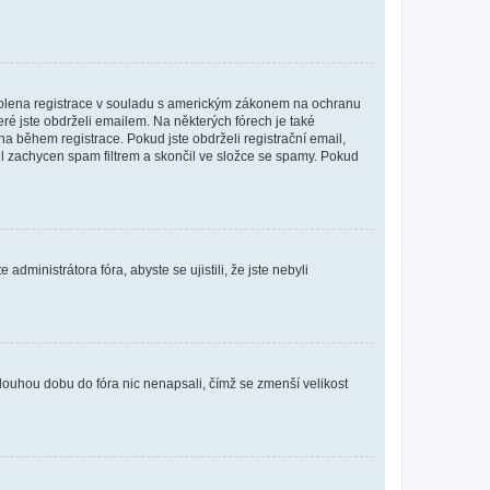
povolena registrace v souladu s americkým zákonem na ochranu
eré jste obdrželi emailem. Na některých fórech je také
 během registrace. Pokud jste obdrželi registrační email,
ail zachycen spam filtrem a skončil ve složce se spamy. Pokud
dministrátora fóra, abyste se ujistili, že jste nebyli
louhou dobu do fóra nic nenapsali, čímž se zmenší velikost