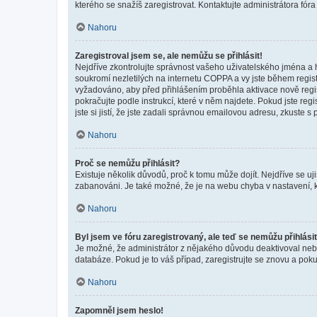
kterého se snažíš zaregistrovat. Kontaktujte administrátora fór
Nahoru
Zaregistroval jsem se, ale nemůžu se přihlásit!
Nejdříve zkontrolujte správnost vašeho uživatelského jména a 
soukromí nezletilých na internetu COPPA a vy jste během registr
vyžadováno, aby před přihlášením proběhla aktivace nově regis
pokračujte podle instrukcí, které v něm najdete. Pokud jste re
jste si jistí, že jste zadali správnou emailovou adresu, zkuste 
Nahoru
Proč se nemůžu přihlásit?
Existuje několik důvodů, proč k tomu může dojít. Nejdříve se ujis
zabanováni. Je také možné, že je na webu chyba v nastavení, k
Nahoru
Byl jsem ve fóru zaregistrovaný, ale teď se nemůžu přihlásit
Je možné, že administrátor z nějakého důvodu deaktivoval nebo 
databáze. Pokud je to váš případ, zaregistrujte se znovu a pokus
Nahoru
Zapomněl jsem heslo!