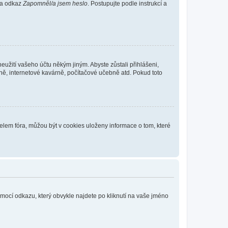
 na odkaz
Zapomněl/a jsem heslo
. Postupujte podle instrukcí a
eužití vašeho účtu někým jiným. Abyste zůstali přihlášeni,
vně, internetové kavárně, počítačové učebně atd. Pokud toto
elem fóra, můžou být v cookies uloženy informace o tom, které
omocí odkazu, který obvykle najdete po kliknutí na vaše jméno