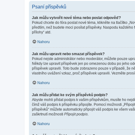
Psaní příspěvků
Jak můžu vytvořit nové téma nebo poslat odpověď?
Pokud chcete do fóra poslat nové téma, klikněte na tlačítko „No
předtím, než budete moci posílat příspěvky. Naspodu každého fó
přílohy“ atd.
Nahoru
Jak můžu upravit nebo smazat příspěvek?
Pokud nejste administrátor nebo moderátor, můžete pouze upravo
Někdy lze upravit příspěvek jen po omezenou dobu po jeho odesl
příspěvek upravili. Toto bude zobrazeno pouze v případě, že n
vlastního uvážení vzkaz, proč příspěvek upravili. Vezměte pr
Nahoru
Jak můžu přidat ke svým příspěvků podpis?
Abyste mohli přidat podpis k vašim příspěvkům, musíte ho nejdří
čímž váš podpis k příspěvku připojíte. Pomocí možnosti „Připo
příspěvků“ můžete automaticky připojit váš podpis ke všem vaš
zaškrtnutí možnosti
Připojit podpis
.
Nahoru