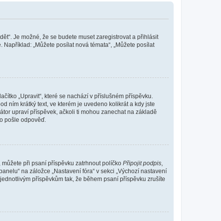
dět“. Je možné, že se budete muset zaregistrovat a přihlásit
 Například: „Můžete posílat nová témata“, „Můžete posílat
čítko „Upravit“, které se nachází v příslušném příspěvku.
 ním krátký text, ve kterém je uvedeno kolikrát a kdy jste
átor upraví příspěvek, ačkoli ti mohou zanechat na základě
do pošle odpověď.
e, můžete při psaní příspěvku zatrhnout políčko
Připojit podpis
,
anelu“ na záložce „Nastavení fóra“ v sekci „Výchozí nastavení
 jednotlivým příspěvkům tak, že během psaní příspěvku zrušíte