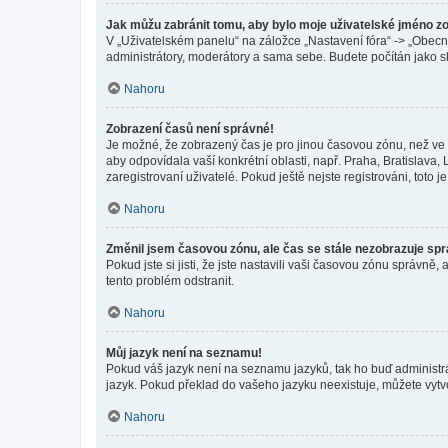
Jak můžu zabránit tomu, aby bylo moje uživatelské jméno z
V „Uživatelském panelu“ na záložce „Nastavení fóra“ -> „Obec
administrátory, moderátory a sama sebe. Budete počítán jako sk
Nahoru
Zobrazení časů není správné!
Je možné, že zobrazený čas je pro jinou časovou zónu, než ve k
aby odpovídala vaší konkrétní oblasti, např. Praha, Bratislav
zaregistrovaní uživatelé. Pokud ještě nejste registrováni, toto je
Nahoru
Změnil jsem časovou zónu, ale čas se stále nezobrazuje sp
Pokud jste si jisti, že jste nastavili vaši časovou zónu správn
tento problém odstranit.
Nahoru
Můj jazyk není na seznamu!
Pokud váš jazyk není na seznamu jazyků, tak ho buď administrát
jazyk. Pokud překlad do vašeho jazyku neexistuje, můžete vytv
Nahoru