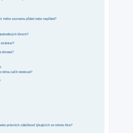
o/z mého seznamu přátel nebo nepřátel?
jednotlivých fórech?
 stránka!?
 a témata?
?
o téma začít sledovat?
?
bo právních záležitostí týkajících se tohoto fóra?