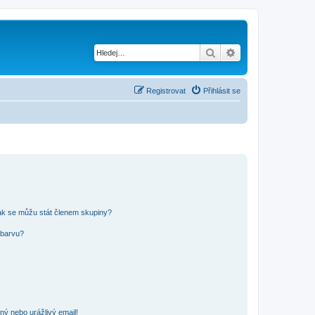
Hledat
Pokročilé hledání
Registrovat
Přihlásit se
ak se můžu stát členem skupiny?
 barvu?
ný nebo urážlivý email!