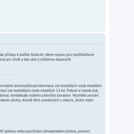
káte přístup k dalším funkcím, které nejsou pro nepřihlášené
rvá jen chvíli a tak vám ji můžeme doporučit.
enciálně shromažďovat informace od nezletilých osob mladších
í od nezletilých osob mladších 13 let. Pokud si nejste jisti,
istrovat, kontaktujte vašeho právního poradce. Vezměte prosím
kéhokoliv druhu, kromě těch uvedených v otázce „Koho mám
ši IP adresu nebo používání uživatelského jména, pomocí