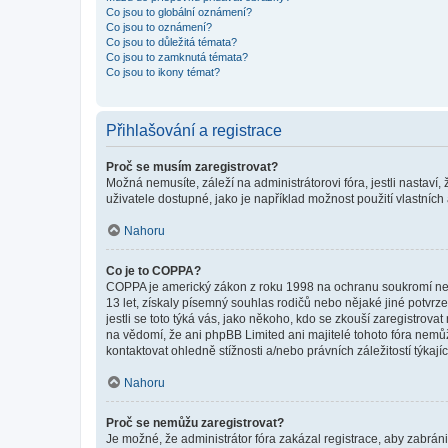
Co jsou to globální oznámení?
Co jsou to oznámení?
Co jsou to důležitá témata?
Co jsou to zamknutá témata?
Co jsou to ikony témat?
Přihlašování a registrace
Proč se musím zaregistrovat?
Možná nemusíte, záleží na administrátorovi fóra, jestli nastaví,
uživatele dostupné, jako je například možnost použití vlastních
Nahoru
Co je to COPPA?
COPPA je americký zákon z roku 1998 na ochranu soukromí nezl
13 let, získaly písemný souhlas rodičů nebo nějaké jiné potvrze
jestli se toto týká vás, jako někoho, kdo se zkouší zaregistro
na vědomí, že ani phpBB Limited ani majitelé tohoto fóra nem
kontaktovat ohledně stížnosti a/nebo právních záležitostí týkajíc
Nahoru
Proč se nemůžu zaregistrovat?
Je možné, že administrátor fóra zakázal registrace, aby zabrán