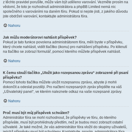
z těchto pravidel porušíte, může vám být uděleno varování. Vezměte prosím na
vědomí, že toto je rozhodnutí administrátora a phpBB Limited nemá nic
společného s varováními na daném fóru. Pokud si nejste jisti, z jakého důvodu
jste obdrželi varování, kontaktujte administrátora fóra.
Nahoru
Jak můžu moderátorovi nahlásit příspěvek?
Pokud je tato funkce povolena administrátorem fóra, měli byste v příspěvku,
který chcete nahlásit, vidět tlačítko (ikonu) pro nahlášení příspěvku. Po kliknutí
na tlačítko se zobrazí formulář, pomocí kterého můžete příspěvek nahlásit.
Nahoru
K čemu slouží tlačítko „Uložit jako rozepsanou zprávu“ zobrazené při psaní
příspěvku?
Pomocí tohoto tlačítka můžete uložit rozepsanou zprávu, abyste ji mohli
dokončit a odeslat později. Pro načtení rozepsaných zpráv přejděte na váš
„Uživatelský panel“, ve kterém naleznete odkaz na vaše rozepsané zprávy.
Nahoru
Proč musí být můj příspěvek schválen?
Administrátor fóra se mohl rozhodnout, že příspěvky ve fóru, do kterého
přispíváte, musí být prohlédnuty předtím, než je budou moci zobrazit ostatní
uživatelé. Je také možné, že vás administrátor fóra vložil do skupiny uživatelů,
jejichž příspěvky musí být schváleny. Kontaktujte, prosím, administrátora fóra