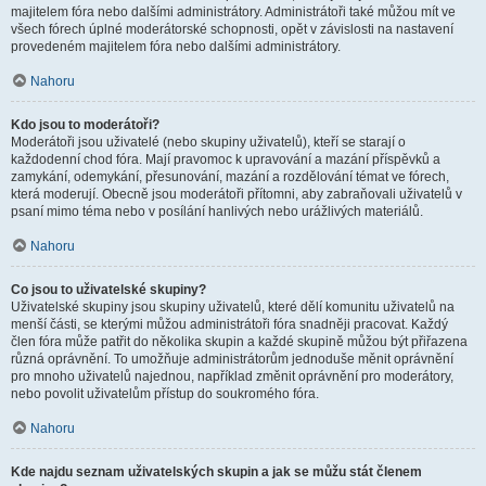
majitelem fóra nebo dalšími administrátory. Administrátoři také můžou mít ve
všech fórech úplné moderátorské schopnosti, opět v závislosti na nastavení
provedeném majitelem fóra nebo dalšími administrátory.
Nahoru
Kdo jsou to moderátoři?
Moderátoři jsou uživatelé (nebo skupiny uživatelů), kteří se starají o
každodenní chod fóra. Mají pravomoc k upravování a mazání příspěvků a
zamykání, odemykání, přesunování, mazání a rozdělování témat ve fórech,
která moderují. Obecně jsou moderátoři přítomni, aby zabraňovali uživatelů v
psaní mimo téma nebo v posílání hanlivých nebo urážlivých materiálů.
Nahoru
Co jsou to uživatelské skupiny?
Uživatelské skupiny jsou skupiny uživatelů, které dělí komunitu uživatelů na
menší části, se kterými můžou administrátoři fóra snadněji pracovat. Každý
člen fóra může patřit do několika skupin a každé skupině můžou být přiřazena
různá oprávnění. To umožňuje administrátorům jednoduše měnit oprávnění
pro mnoho uživatelů najednou, například změnit oprávnění pro moderátory,
nebo povolit uživatelům přístup do soukromého fóra.
Nahoru
Kde najdu seznam uživatelských skupin a jak se můžu stát členem