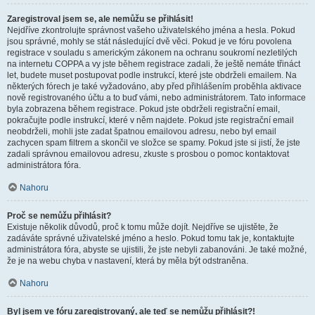
Zaregistroval jsem se, ale nemůžu se přihlásit!
Nejdříve zkontrolujte správnost vašeho uživatelského jména a hesla. Pokud
jsou správné, mohly se stát následující dvě věci. Pokud je ve fóru povolena
registrace v souladu s americkým zákonem na ochranu soukromí nezletilých
na internetu COPPA a vy jste během registrace zadali, že ještě nemáte třináct
let, budete muset postupovat podle instrukcí, které jste obdrželi emailem. Na
některých fórech je také vyžadováno, aby před přihlášením proběhla aktivace
nově registrovaného účtu a to buď vámi, nebo administrátorem. Tato informace
byla zobrazena během registrace. Pokud jste obdrželi registrační email,
pokračujte podle instrukcí, které v něm najdete. Pokud jste registrační email
neobdrželi, mohli jste zadat špatnou emailovou adresu, nebo byl email
zachycen spam filtrem a skončil ve složce se spamy. Pokud jste si jistí, že jste
zadali správnou emailovou adresu, zkuste s prosbou o pomoc kontaktovat
administrátora fóra.
Nahoru
Proč se nemůžu přihlásit?
Existuje několik důvodů, proč k tomu může dojít. Nejdříve se ujistěte, že
zadáváte správné uživatelské jméno a heslo. Pokud tomu tak je, kontaktujte
administrátora fóra, abyste se ujistili, že jste nebyli zabanováni. Je také možné,
že je na webu chyba v nastavení, která by měla být odstraněna.
Nahoru
Byl jsem ve fóru zaregistrovaný, ale teď se nemůžu přihlásit?!