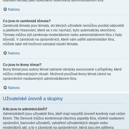
odeslání tématu jako důležitého udělována administrátorem fóra.
Nahoru
Co jsou to zamknutá témata?
Zamknutá témata jsou témata, do kterých uživatelé nemůžou posílat odpovědi
a jakékoliv hlasování, které se v nic nachází, bylo automaticky ukončeno.
Témata můžou být zamknuta moderátorem nebo administrátorem fóra z řady
důvodů. V závislosti na oprávněních, které vám udělil administrátor fóra,
můžete také mít možnost zamykat vlastní témata.
Nahoru
Co jsou to ikony témat?
Ikony témat jsou autory témat vybrané obrázky asociované s příspěvky, které
můžou indikovat jejich obsah. Možnost používat ikony témat závisí na
oprávněních nastavených administrátorem fóra.
Nahoru
Uživatelské úrovně a skupiny
Kdo jsou to administrátoři?
Administrátoři jsou uživatelé fóra, kteří mají nejvyšší úroveň kontroly nad celým
fórem. Tito členové můžou kontrolovat všechny aspekty fóra, včetně nastavení
oprávnění, banování uživatelů, vytváření uživatelských skupin nebo
moderátorů atd. a to v závislosti na oprávněních, která jsou jim udělena