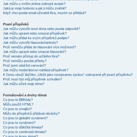
Jak můžu u svého jména zobrazit avatar?
Jaká je moje hodnost a jak ji můžu změnit?
Když chci poslat email uživateli fóra, musím se přihlásit?
Psaní příspěvků
Jak můžu vytvořit nové téma nebo poslat odpověď?
Jak můžu upravit nebo smazat příspěvek?
Jak můžu přidat ke svým příspěvků podpis?
Jak můžu vytvořit hlasování/anketu?
Proč nemůžu přidat do hlasování více možností?
Jak můžu upravit nebo smazat hlasování?
Proč nemám přístup do určitého fóra?
Proč nemůžu posílat přílohy?
Proč jsem obdržel varování?
Jak můžu moderátorovi nahlásit příspěvek?
K čemu slouží tlačítko „Uložit jako rozepsanou zprávu“ zobrazené při psaní příspěvku?
Proč musí být můj příspěvek schválen?
Jak můžu oživit moje téma?
Formátování a druhy témat
Co jsou to BBKódy?
Můžu použít HTML?
Co jsou to smajlíci?
Můžu do příspěvků přidávat obrázky?
Co jsou to globální oznámení?
Co jsou to oznámení?
Co jsou to důležitá témata?
Co jsou to zamknutá témata?
Co jsou to ikony témat?