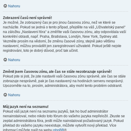
Nahoru
Zobrazení časů není správné!
Je možné, že zobrazený čas je pro jinou časovou zónu, než ve které se
nacházíte. Pokud se jedná o tento případ, přejděte na váš „Uživatelský panel“
na záložku „Nastavení fóra“ a změňte vaši časovou zónu, aby odpovídala vaší
konkrétní oblasti, např. Praha, Bratislava, Londýn, New York, Sydney atd.
Vezměte prosím na vědomí, že změnu časové zóny, stejně jako většinu
nastavení, můžou provádět jen zaregistrovaní uživatelé. Pokud ještě nejste
registrováni, toto je dobrý důvod, proč tak učinit.
Nahoru
Změnil jsem časovou zónu, ale čas se stále nezobrazuje správně!
Pokud jste si jisti, že jste nastavili vaši časovou zónu správně, ale čas se stále
zobrazuje nesprávně, pak je čas nastavený na hodinách serveru nesprávný.
Upozorněte na to, prosím, administrátora, aby mohl tento problém odstranit.
Nahoru
Můj jazyk není na seznamu!
Pokud váš jazyk není na seznamu jazyků, tak ho buď administrátor
nenainstaloval, nebo nikdo toto fórum do vašeho jazyka nepřeložil. Zkuste se
zeptat administrátora fóra, jestli může nainstalovat požadovaný jazyk. Pokud
překlad do vašeho jazyku neexistuje, můžete vytvořit nový překlad. Více
informací můžete najít na webu
phpBB
®.