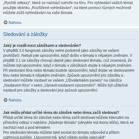
„Rychlé odkazy“, která se nachází nahoře na fóru. Pro vyhledání vašich témat
použijte stránku „Rozšířené vyhledávání“, na které pomocí různých možnosti
můžete zúžit vyhledávání na vaše témata.
Nahoru
Sledování a záložky
Jaký je rozdíl mezi záložkami a sledováním?
V phpBB 3.0 fungovali záložky velmi podobně jako záložky ve vašem
prohlížeči. Nebyli jste upozorněni, když došlo v tématu k nějakým změnám. V
phpBB 3.1 se záložky chovají stejně jako sledování tématu, což znamená, že
můžete být upozorněni, když v tématu v záložkách dojde k nějakým změnám.
Při sledování fóra nebo tématu budete upozorněni, když dojde ve sledovaném
fóru nebo tématu k nějakým změnám. Způsob upozornění pro záložky a
sledování můžete nastavit ve vašem „Uživatelském panelu“ na záložce
„Nastavení fóra“ v sekci „Upravit nastavení upozornění“. Může být užitečné
nastavit pro záložky a sledování jiný způsob upozornění.
Nahoru
Jak můžu přidat určité téma do záložek nebo téma začít sledovat?
Přidat určité téma do záložek nebo téma začít sledovat můžete kliknutím na
příslušný odkaz v nabídce „Nástroje tématu“ (obvykle má ikonu klíče), která se
nachází nad a pod tématem.
Pro sledování tématu můžete také poslat do tématu odpověď a přitom
zatrhnout políčko „Upozornit mě, když někdo pošle odpověď“.