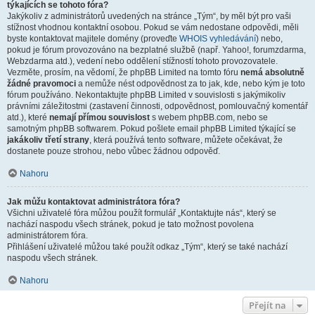
týkajících se tohoto fóra?
Jakýkoliv z administrátorů uvedených na stránce „Tým“, by měl být pro vaši
stížnost vhodnou kontaktní osobou. Pokud se vám nedostane odpovědi, měli
byste kontaktovat majitele domény (proveďte
WHOIS vyhledávání
) nebo,
pokud je fórum provozováno na bezplatné službě (např. Yahoo!, forumzdarma,
Webzdarma atd.), vedení nebo oddělení stížností tohoto provozovatele.
Vezměte, prosím, na vědomí, že phpBB Limited na tomto fóru
nemá absolutně
žádné pravomoci
a nemůže nést odpovědnost za to jak, kde, nebo kým je toto
fórum používáno. Nekontaktujte phpBB Limited v souvislosti s jakýmikoliv
právními záležitostmi (zastavení činnosti, odpovědnost, pomlouvačný komentář
atd.), které
nemají přímou souvislost
s webem phpBB.com, nebo se
samotným phpBB softwarem. Pokud pošlete email phpBB Limited týkající se
jakákoliv třetí strany
, která používá tento software, můžete očekávat, že
dostanete pouze strohou, nebo vůbec žádnou odpověď.
Nahoru
Jak můžu kontaktovat administrátora fóra?
Všichni uživatelé fóra můžou použít formulář „Kontaktujte nás“, který se
nachází naspodu všech stránek, pokud je tato možnost povolena
administrátorem fóra.
Přihlášení uživatelé můžou také použít odkaz „Tým“, který se také nachází
naspodu všech stránek.
Nahoru
Přejít na