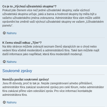
Co je to „Výchozí uživatelská skupina“?
Pokud jste členem více než jedné uživatelské skupiny, vaše výchozí
uživatelská skupina určuje, jaká a barva a hodnost skupiny by měla být u
vašeho uživatelského jména zobrazena. Administrátor fóra vám může udělit
oprávnění ke změně vaší výchozí uživatelské skupiny ve vašem „Uživatelském
panelu“.
Nahoru
K čemu slouží odkaz „Tým“?
Na této stránce můžete zobrazit seznam členů starajících se o chod nebo
vedení fóra včetně moderátorů a administrátorů fóra. Také tam můžete najít
další informace jako například, která fóra moderátoři moderují.
Nahoru
Soukromé zprávy
Nemůžu posílat soukromé zprávy!
Jsou tři důvody, proč to tak je. Nejste zaregistrovaní a/nebo přihlášení,
administrátor fóra zakázal soukromé zprávy pro celé fórum, nebo administrátor
fóra zakázal přímo vám odesílání zpráv. Pro více informací kontaktujte
administrátora fóra.
Nahoru