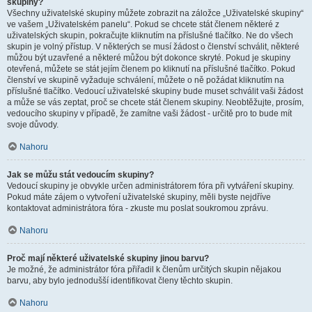
skupiny?
Všechny uživatelské skupiny můžete zobrazit na záložce „Uživatelské skupiny“
ve vašem „Uživatelském panelu“. Pokud se chcete stát členem některé z
uživatelských skupin, pokračujte kliknutím na příslušné tlačítko. Ne do všech
skupin je volný přístup. V některých se musí žádost o členství schválit, některé
můžou být uzavřené a některé můžou být dokonce skryté. Pokud je skupiny
otevřená, můžete se stát jejím členem po kliknutí na příslušné tlačítko. Pokud
členství ve skupině vyžaduje schválení, můžete o ně požádat kliknutím na
příslušné tlačítko. Vedoucí uživatelské skupiny bude muset schválit vaši žádost
a může se vás zeptat, proč se chcete stát členem skupiny. Neobtěžujte, prosím,
vedoucího skupiny v případě, že zamítne vaši žádost - určitě pro to bude mít
svoje důvody.
Nahoru
Jak se můžu stát vedoucím skupiny?
Vedoucí skupiny je obvykle určen administrátorem fóra při vytváření skupiny.
Pokud máte zájem o vytvoření uživatelské skupiny, měli byste nejdříve
kontaktovat administrátora fóra - zkuste mu poslat soukromou zprávu.
Nahoru
Proč mají některé uživatelské skupiny jinou barvu?
Je možné, že administrátor fóra přiřadil k členům určitých skupin nějakou
barvu, aby bylo jednodušší identifikovat členy těchto skupin.
Nahoru