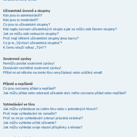
Uživatelské úrovně a skupiny
Kdo jsou to administrátoři?
Kdo jsou to moderátoři?
Co jsou to uživatelské skupiny?
Kde najdu seznam uživatelských skupin a jak se můžu stát členem skupiny?
Jak se můžu stát vedoucím skupiny?
Proč mají některé uživatelské skupiny jinou barvu?
Co je to „Výchozí uživatelská skupina“?
K čemu slouží odkaz „Tým“?
Soukromé zprávy
Nemůžu posílat soukromé zprávy!
Dostávám nechtěné soukromé zprávy!
Přišel mi od někoho na tomto fóru nevyžádaný nebo urážlivý email!
Přátelé a nepřátelé
Co jsou seznamy přátel a nepřátel?
Jak můžu přidat nebo odstranit uživatele do/z mého seznamu přátel nebo nepřátel?
Vyhledávání ve fóru
Jak můžu vyhledávat na celém fóru nebo v jednotlivých fórech?
Proč moje vyhledávání nic nenašlo?
Proč se mi po vyhledávání zobrazí prázdná stránka!?
Jak můžu vyhledat určité uživatele?
Jak můžu vyhledat svoje vlastní příspěvky a témata?