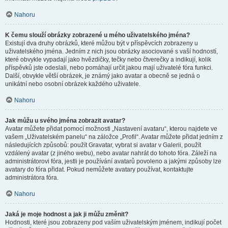
Nahoru
K čemu slouží obrázky zobrazené u mého uživatelského jména?
Existují dva druhy obrázků, které můžou být v příspěvcích zobrazeny u
uživatelského jména. Jedním z nich jsou obrázky asociované s vaší hodností,
které obvykle vypadají jako hvězdičky, tečky nebo čtverečky a indikují, kolik
příspěvků jste odeslali, nebo pomáhají určit jakou mají uživatelé fóra funkci.
Další, obvykle větší obrázek, je známý jako avatar a obecně se jedná o
unikátní nebo osobní obrázek každého uživatele.
Nahoru
Jak můžu u svého jména zobrazit avatar?
Avatar můžete přidat pomocí možnosti „Nastavení avataru“, kterou najdete ve
vašem „Uživatelském panelu“ na záložce „Profil“. Avatar můžete přidat jedním z
následujících způsobů: použít Gravatar, vybrat si avatar v Galerii, použít
vzdálený avatar (z jiného webu), nebo avatar nahrát do tohoto fóra. Záleží na
administrátorovi fóra, jestli je používání avatarů povoleno a jakými způsoby lze
avatary do fóra přidat. Pokud nemůžete avatary používat, kontaktujte
administrátora fóra.
Nahoru
Jaká je moje hodnost a jak ji můžu změnit?
Hodnosti, které jsou zobrazeny pod vaším uživatelským jménem, indikují počet