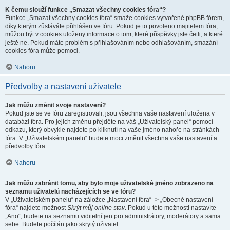
K čemu slouží funkce „Smazat všechny cookies fóra“?
Funkce „Smazat všechny cookies fóra“ smaže cookies vytvořené phpBB fórem,
díky kterým zůstáváte přihlášen ve fóru. Pokud je to povoleno majitelem fóra,
můžou být v cookies uloženy informace o tom, které příspěvky jste četli, a které
ještě ne. Pokud máte problém s přihlašováním nebo odhlašováním, smazání
cookies fóra může pomoci.
Nahoru
Předvolby a nastavení uživatele
Jak můžu změnit svoje nastavení?
Pokud jste se ve fóru zaregistrovali, jsou všechna vaše nastavení uložena v
databázi fóra. Pro jejich změnu přejděte na váš „Uživatelský panel“ pomocí
odkazu, který obvykle najdete po kliknutí na vaše jméno nahoře na stránkách
fóra. V „Uživatelském panelu“ budete moci změnit všechna vaše nastavení a
předvolby fóra.
Nahoru
Jak můžu zabránit tomu, aby bylo moje uživatelské jméno zobrazeno na
seznamu uživatelů nacházejících se ve fóru?
V „Uživatelském panelu“ na záložce „Nastavení fóra“ -> „Obecné nastavení
fóra“ najdete možnost
Skrýt můj online stav
. Pokud u této možnosti nastavíte
„Ano“, budete na seznamu viditelní jen pro administrátory, moderátory a sama
sebe. Budete počítán jako skrytý uživatel.