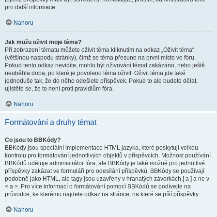
pro další informace.
Nahoru
Jak můžu oživit moje téma?
Při zobrazení tématu můžete oživit téma kliknutím na odkaz „Oživit téma“
(většinou naspodu stránky), čímž se téma přesune na první místo ve fóru.
Pokud tento odkaz nevidíte, mohlo být oživování témat zakázáno, nebo ještě
neuběhla doba, po které je povoleno téma oživit. Oživit téma jde také
jednoduše tak, že do něho odešlete příspěvek. Pokud to ale budete dělat,
ujistěte se, že to není proti pravidlům fóra.
Nahoru
Formátování a druhy témat
Co jsou to BBKódy?
BBKódy jsou speciální implementace HTML jazyka, které poskytují velkou
kontrolu pro formátování jednotlivých objektů v příspěvcích. Možnost používání
BBKódů uděluje administrátor fóra, ale BBKódy je také možné pro jednotlivé
příspěvky zakázat ve formuláři pro odesílání příspěvků. BBKódy se používají
podobně jako HTML, ale tagy jsou uzavřeny v hranatých závorkách [ a ] a ne v
< a >. Pro více informací o formátování pomocí BBKódů se podívejte na
průvodce, ke kterému najdete odkaz na stránce, na které se píší příspěvky.
Nahoru