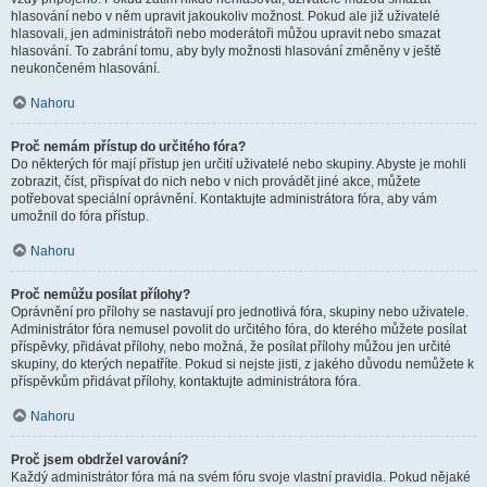
hlasování nebo v něm upravit jakoukoliv možnost. Pokud ale již uživatelé
hlasovali, jen administrátoři nebo moderátoři můžou upravit nebo smazat
hlasování. To zabrání tomu, aby byly možnosti hlasování změněny v ještě
neukončeném hlasování.
Nahoru
Proč nemám přístup do určitého fóra?
Do některých fór mají přístup jen určití uživatelé nebo skupiny. Abyste je mohli
zobrazit, číst, přispívat do nich nebo v nich provádět jiné akce, můžete
potřebovat speciální oprávnění. Kontaktujte administrátora fóra, aby vám
umožnil do fóra přístup.
Nahoru
Proč nemůžu posílat přílohy?
Oprávnění pro přílohy se nastavují pro jednotlivá fóra, skupiny nebo uživatele.
Administrátor fóra nemusel povolit do určitého fóra, do kterého můžete posílat
příspěvky, přidávat přílohy, nebo možná, že posílat přílohy můžou jen určité
skupiny, do kterých nepatříte. Pokud si nejste jisti, z jakého důvodu nemůžete k
příspěvkům přidávat přílohy, kontaktujte administrátora fóra.
Nahoru
Proč jsem obdržel varování?
Každý administrátor fóra má na svém fóru svoje vlastní pravidla. Pokud nějaké