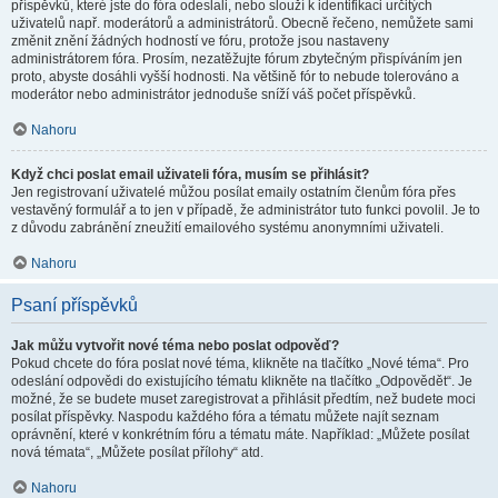
příspěvků, které jste do fóra odeslali, nebo slouží k identifikaci určitých
uživatelů např. moderátorů a administrátorů. Obecně řečeno, nemůžete sami
změnit znění žádných hodností ve fóru, protože jsou nastaveny
administrátorem fóra. Prosím, nezatěžujte fórum zbytečným přispíváním jen
proto, abyste dosáhli vyšší hodnosti. Na většině fór to nebude tolerováno a
moderátor nebo administrátor jednoduše sníží váš počet příspěvků.
Nahoru
Když chci poslat email uživateli fóra, musím se přihlásit?
Jen registrovaní uživatelé můžou posílat emaily ostatním členům fóra přes
vestavěný formulář a to jen v případě, že administrátor tuto funkci povolil. Je to
z důvodu zabránění zneužití emailového systému anonymními uživateli.
Nahoru
Psaní příspěvků
Jak můžu vytvořit nové téma nebo poslat odpověď?
Pokud chcete do fóra poslat nové téma, klikněte na tlačítko „Nové téma“. Pro
odeslání odpovědi do existujícího tématu klikněte na tlačítko „Odpovědět“. Je
možné, že se budete muset zaregistrovat a přihlásit předtím, než budete moci
posílat příspěvky. Naspodu každého fóra a tématu můžete najít seznam
oprávnění, které v konkrétním fóru a tématu máte. Například: „Můžete posílat
nová témata“, „Můžete posílat přílohy“ atd.
Nahoru