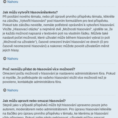
Nahoru
Jak můžu vytvořit hlasování/anketu?
Při posílání nového tématu, nebo při úpravě prvního příspěvku tématu, klikněte
na záložku „Vytvořit hlasování“ pod hlavním formulářem pro text příspěvku.
Pokud tuto záložku nevidíte, nemáte potřebné oprávnění k vytvoření hlasování.
Vložte „Hlasovací otázku“ a nejméně dvě „Možnosti hlasování“, ujistěte se, že
je každá možnost napsaná v textovém poli na vlastním řádku. Můžete také
nastavit počet možností, které uživatel může během hlasování vybrat (v poli
„Možností na uživatele“), časové omezení trvání hlasování ve dnech (0 pro
časově neomezené hlasování) a nakonec můžete povolit uživatelům měnit
jejich hlasy.
Nahoru
Proč nemůžu přidat do hlasování více možností?
Omezení počtu možností v hlasování je nastaveno administrátorem fóra. Pokud
si myslíte, že potřebujete do vašeho hlasování vložit více možností než je
povoleno, kontaktujte administrátora fóra.
Nahoru
Jak můžu upravit nebo smazat hlasování?
Stejně jako v případě příspěvků může být hlasování upraveno pouze jeho
autorem, moderátorem nebo administrátorem. Pro úpravu hlasování klikněte
na tlačítko pro úpravu prvního příspěvku v tématu, ke kterému je hlasování
vždy připojeno. Pokud zatím nikdo nehlasoval, uživatelé můžou smazat