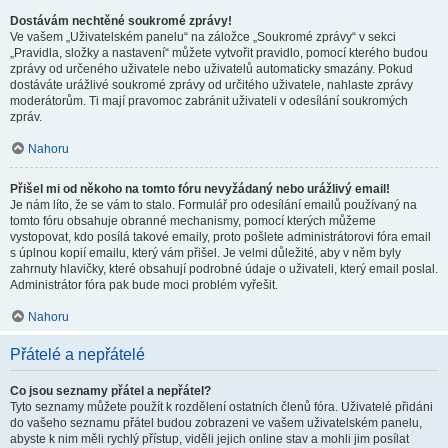
Dostávám nechtěné soukromé zprávy!
Ve vašem „Uživatelském panelu“ na záložce „Soukromé zprávy“ v sekci
„Pravidla, složky a nastavení“ můžete vytvořit pravidlo, pomocí kterého budou
zprávy od určeného uživatele nebo uživatelů automaticky smazány. Pokud
dostáváte urážlivé soukromé zprávy od určitého uživatele, nahlaste zprávy
moderátorům. Ti mají pravomoc zabránit uživateli v odesílání soukromých
zpráv.
Nahoru
Přišel mi od někoho na tomto fóru nevyžádaný nebo urážlivý email!
Je nám líto, že se vám to stalo. Formulář pro odesílání emailů používaný na
tomto fóru obsahuje obranné mechanismy, pomocí kterých můžeme
vystopovat, kdo posílá takové emaily, proto pošlete administrátorovi fóra email
s úplnou kopií emailu, který vám přišel. Je velmi důležité, aby v něm byly
zahrnuty hlavičky, které obsahují podrobné údaje o uživateli, který email poslal.
Administrátor fóra pak bude moci problém vyřešit.
Nahoru
Přátelé a nepřátelé
Co jsou seznamy přátel a nepřátel?
Tyto seznamy můžete použít k rozdělení ostatních členů fóra. Uživatelé přidáni
do vašeho seznamu přátel budou zobrazeni ve vašem uživatelském panelu,
abyste k nim měli rychlý přístup, viděli jejich online stav a mohli jim posílat