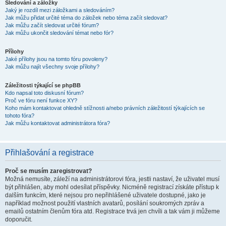
Sledování a záložky
Jaký je rozdíl mezi záložkami a sledováním?
Jak můžu přidat určité téma do záložek nebo téma začít sledovat?
Jak můžu začít sledovat určité fórum?
Jak můžu ukončit sledování témat nebo fór?
Přílohy
Jaké přílohy jsou na tomto fóru povoleny?
Jak můžu najít všechny svoje přílohy?
Záležitosti týkající se phpBB
Kdo napsal toto diskusní fórum?
Proč ve fóru není funkce XY?
Koho mám kontaktovat ohledně stížnosti a/nebo právních záležitostí týkajících se
tohoto fóra?
Jak můžu kontaktovat administrátora fóra?
Přihlašování a registrace
Proč se musím zaregistrovat?
Možná nemusíte, záleží na administrátorovi fóra, jestli nastaví, že uživatel musí
být přihlášen, aby mohl odesílat příspěvky. Nicméně registrací získáte přístup k
dalším funkcím, které nejsou pro nepřihlášené uživatele dostupné, jako je
například možnost použití vlastních avatarů, posílání soukromých zpráv a
emailů ostatním členům fóra atd. Registrace trvá jen chvíli a tak vám ji můžeme
doporučit.