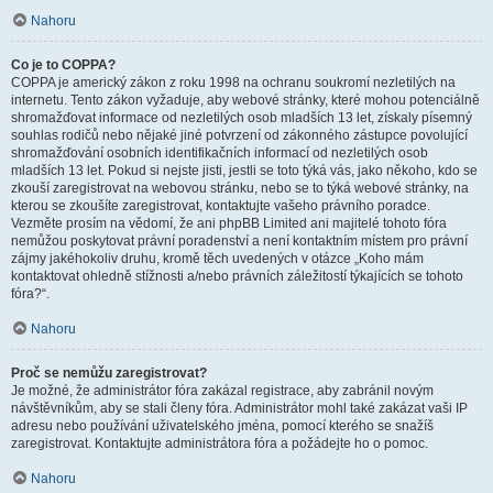
Nahoru
Co je to COPPA?
COPPA je americký zákon z roku 1998 na ochranu soukromí nezletilých na
internetu. Tento zákon vyžaduje, aby webové stránky, které mohou potenciálně
shromažďovat informace od nezletilých osob mladších 13 let, získaly písemný
souhlas rodičů nebo nějaké jiné potvrzení od zákonného zástupce povolující
shromažďování osobních identifikačních informací od nezletilých osob
mladších 13 let. Pokud si nejste jisti, jestli se toto týká vás, jako někoho, kdo se
zkouší zaregistrovat na webovou stránku, nebo se to týká webové stránky, na
kterou se zkoušíte zaregistrovat, kontaktujte vašeho právního poradce.
Vezměte prosím na vědomí, že ani phpBB Limited ani majitelé tohoto fóra
nemůžou poskytovat právní poradenství a není kontaktním místem pro právní
zájmy jakéhokoliv druhu, kromě těch uvedených v otázce „Koho mám
kontaktovat ohledně stížnosti a/nebo právních záležitostí týkajících se tohoto
fóra?“.
Nahoru
Proč se nemůžu zaregistrovat?
Je možné, že administrátor fóra zakázal registrace, aby zabránil novým
návštěvníkům, aby se stali členy fóra. Administrátor mohl také zakázat vaši IP
adresu nebo používání uživatelského jména, pomocí kterého se snažíš
zaregistrovat. Kontaktujte administrátora fóra a požádejte ho o pomoc.
Nahoru