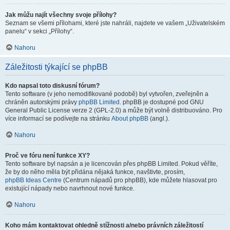
Jak můžu najít všechny svoje přílohy?
Seznam se všemi přílohami, které jste nahráli, najdete ve vašem „Uživatelském
panelu“ v sekci „Přílohy“.
Nahoru
Záležitosti týkající se phpBB
Kdo napsal toto diskusní fórum?
Tento software (v jeho nemodifikované podobě) byl vytvořen, zveřejněn a
chráněn autorskými právy
phpBB Limited
. phpBB je dostupné pod GNU
General Public License verze 2 (GPL-2.0) a může být volně distribuováno. Pro
více informací se podívejte na stránku
About phpBB
(angl.).
Nahoru
Proč ve fóru není funkce XY?
Tento software byl napsán a je licencován přes phpBB Limited. Pokud věříte,
že by do něho měla být přidána nějaká funkce, navštivte, prosím,
phpBB Ideas Centre
(Centrum nápadů pro phpBB), kde můžete hlasovat pro
existující nápady nebo navrhnout nové funkce.
Nahoru
Koho mám kontaktovat ohledně stížnosti a/nebo právních záležitostí