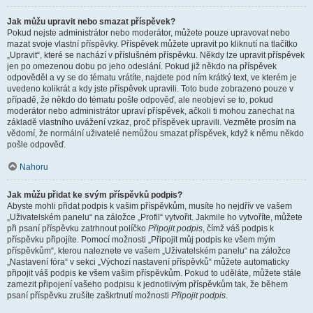
Jak můžu upravit nebo smazat příspěvek?
Pokud nejste administrátor nebo moderátor, můžete pouze upravovat nebo
mazat svoje vlastní příspěvky. Příspěvek můžete upravit po kliknutí na tlačítko
„Upravit“, které se nachází v příslušném příspěvku. Někdy lze upravit příspěvek
jen po omezenou dobu po jeho odeslání. Pokud již někdo na příspěvek
odpověděl a vy se do tématu vrátíte, najdete pod ním krátký text, ve kterém je
uvedeno kolikrát a kdy jste příspěvek upravili. Toto bude zobrazeno pouze v
případě, že někdo do tématu pošle odpověď, ale neobjeví se to, pokud
moderátor nebo administrátor upraví příspěvek, ačkoli ti mohou zanechat na
základě vlastního uvážení vzkaz, proč příspěvek upravili. Vezměte prosím na
vědomí, že normální uživatelé nemůžou smazat příspěvek, když k němu někdo
pošle odpověď.
Nahoru
Jak můžu přidat ke svým příspěvků podpis?
Abyste mohli přidat podpis k vašim příspěvkům, musíte ho nejdřív ve vašem
„Uživatelském panelu“ na záložce „Profil“ vytvořit. Jakmile ho vytvoříte, můžete
při psaní příspěvku zatrhnout políčko
Připojit podpis
, čímž váš podpis k
příspěvku připojíte. Pomocí možnosti „Připojit můj podpis ke všem mým
příspěvkům“, kterou naleznete ve vašem „Uživatelském panelu“ na záložce
„Nastavení fóra“ v sekci „Výchozí nastavení příspěvků“ můžete automaticky
připojit váš podpis ke všem vašim příspěvkům. Pokud to uděláte, můžete stále
zamezit připojení vašeho podpisu k jednotlivým příspěvkům tak, že během
psaní příspěvku zrušíte zaškrtnutí možnosti
Připojit podpis
.