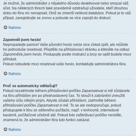
Je možné, že administrátor z nějakého důvodu deaktivoval nebo smazal váš
účet. Na některých fórech také pravidelně odstraňují uživatele, kteří dlouhou
dobu do fóra nic nenapsali, čímž se zmenší velikost databáze. Pokud je to váš
případ, zaregistrujte se znovu a pokuste se více zapojit do diskuzí.
Nahoru
Zapomněl jsem heslo!
Nepropadejte panice! Vaše původní heslo nelze sice získat zpět, ale můžete
ho jednoduše resetovat. Přejděte na přihlašovací stránku a klikněte na odkaz
Zapomněl/a jsem heslo
. Postupujte podle instrukcí a brzy se opět budete moci
přihlásit.
Pokud nebudete moci resetovat vaše heslo, kontaktujte administrátora fóra.
Nahoru
Proč se automaticky odhlašuji?
Pokud nezatrhnete během přihlašování políčko
Zapamatovat si mě
zůstanete
na fóru přihlášen jen po přednastavený čas. To slouží k zabránění zneužití
vašeho účtu někým jiným. Abyste zůstali přihlášeni, zatrhněte během
přihlašování políčko
Zapamatovat si mě
. To se ale nedoporučuje, pokud
přistupujete k fóru ze sdíleného počítače, např. v knihovně, internetové
kavárně, počítačové učebně atd. Pokud toto zaškrtávací políčko nevidíte,
znamená to, že administrátor fóra tuto funkci zakázal.
Nahoru