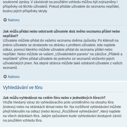
soukromé zprávy. V závislosti na použitém vzhledu můžou být zvýrazněny i
příspěvky od těchto uživatelů. Pokud přidáte uživatele do seznamu nepřátel,
budou jejich příspěvky skryty.
Nahoru
Jak můžu přidat nebo odstranit uživatele do/z mého seznamu přátel nebo
nepřátel?
Uživatele můžete přidat do vašeho seznamu dvěma způsoby. Po kliknutí na
jméno uživatele se dostanete na stránku s profilem uživatele, kde najdete
odkaz, pomocí kterého můžete uživatele přidat do seznamu přátel nebo
nepřátel. Nebo můžete ve vašem „Uživatelském panelu“ na záložce „Přátelé a
nepřátelé“ přímo přidat uživatele do jednoho ze seznamů vložením jejich
uživatelských jmen. Na stejné stránce můžete také odstranit uživatele z vašich
seznamů.
Nahoru
Vyhledávání ve fóru
Jak můžu vyhledávat na celém fóru nebo v jednotlivých fórech?
Vložte hledaný výraz do vyhledávacího pole umístěného na obsahu fóra
(indexu) nebo na stránkách témat nebo fór. Na rozšířené vyhledávání můžete
přejít kliknutím na odkaz (nebo ikonu) „Rozšířené vyhledávání“, který najdete
na všech stránkách fóra. Jakým způsobem bude vyhledávání dostupné závisí
na použitém vzhledu fóra.