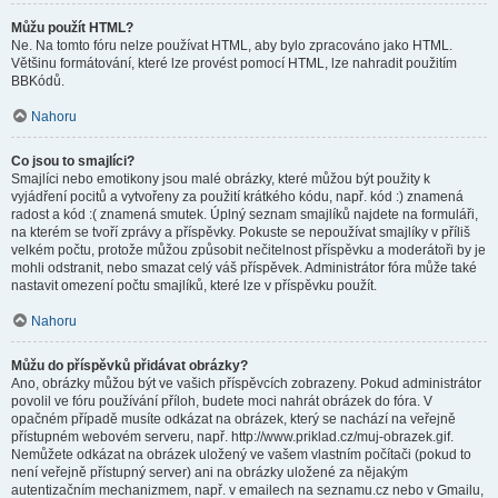
Můžu použít HTML?
Ne. Na tomto fóru nelze používat HTML, aby bylo zpracováno jako HTML.
Většinu formátování, které lze provést pomocí HTML, lze nahradit použitím
BBKódů.
Nahoru
Co jsou to smajlíci?
Smajlíci nebo emotikony jsou malé obrázky, které můžou být použity k
vyjádření pocitů a vytvořeny za použití krátkého kódu, např. kód :) znamená
radost a kód :( znamená smutek. Úplný seznam smajlíků najdete na formuláři,
na kterém se tvoří zprávy a příspěvky. Pokuste se nepoužívat smajlíky v příliš
velkém počtu, protože můžou způsobit nečitelnost příspěvku a moderátoři by je
mohli odstranit, nebo smazat celý váš příspěvek. Administrátor fóra může také
nastavit omezení počtu smajlíků, které lze v příspěvku použít.
Nahoru
Můžu do příspěvků přidávat obrázky?
Ano, obrázky můžou být ve vašich příspěvcích zobrazeny. Pokud administrátor
povolil ve fóru používání příloh, budete moci nahrát obrázek do fóra. V
opačném případě musíte odkázat na obrázek, který se nachází na veřejně
přístupném webovém serveru, např. http://www.priklad.cz/muj-obrazek.gif.
Nemůžete odkázat na obrázek uložený ve vašem vlastním počítači (pokud to
není veřejně přístupný server) ani na obrázky uložené za nějakým
autentizačním mechanizmem, např. v emailech na seznamu.cz nebo v Gmailu,