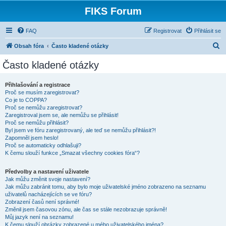
FIKS Forum
FAQ
Registrovat
Přihlásit se
H
Obsah fóra
Často kladené otázky
l
Často kladené otázky
e
d
Přihlašování a registrace
Proč se musím zaregistrovat?
a
Co je to COPPA?
t
Proč se nemůžu zaregistrovat?
Zaregistroval jsem se, ale nemůžu se přihlásit!
Proč se nemůžu přihlásit?
Byl jsem ve fóru zaregistrovaný, ale teď se nemůžu přihlásit?!
Zapomněl jsem heslo!
Proč se automaticky odhlašuji?
K čemu slouží funkce „Smazat všechny cookies fóra“?
Předvolby a nastavení uživatele
Jak můžu změnit svoje nastavení?
Jak můžu zabránit tomu, aby bylo moje uživatelské jméno zobrazeno na seznamu
uživatelů nacházejících se ve fóru?
Zobrazení časů není správné!
Změnil jsem časovou zónu, ale čas se stále nezobrazuje správně!
Můj jazyk není na seznamu!
K čemu slouží obrázky zobrazené u mého uživatelského jména?