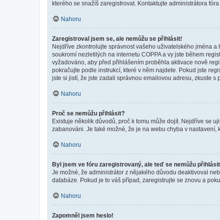
kterého se snažíš zaregistrovat. Kontaktujte administrátora fór
Nahoru
Zaregistroval jsem se, ale nemůžu se přihlásit!
Nejdříve zkontrolujte správnost vašeho uživatelského jména a 
soukromí nezletilých na internetu COPPA a vy jste během registr
vyžadováno, aby před přihlášením proběhla aktivace nově regis
pokračujte podle instrukcí, které v něm najdete. Pokud jste re
jste si jistí, že jste zadali správnou emailovou adresu, zkuste 
Nahoru
Proč se nemůžu přihlásit?
Existuje několik důvodů, proč k tomu může dojít. Nejdříve se ujis
zabanováni. Je také možné, že je na webu chyba v nastavení, k
Nahoru
Byl jsem ve fóru zaregistrovaný, ale teď se nemůžu přihlásit
Je možné, že administrátor z nějakého důvodu deaktivoval nebo 
databáze. Pokud je to váš případ, zaregistrujte se znovu a pokus
Nahoru
Zapomněl jsem heslo!