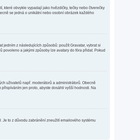
í, které obvykle vypadají jako hvězdičky, tečky nebo čtverečky
 a obecně se jedná o unikátní nebo osobní obrázek každého
t jedním z následujících způsobů: použít Gravatar, vybrat si
tarů povoleno a jakými způsoby lze avatary do fóra přidat. Pokud
itých uživatelů např. moderátorů a administrátorů. Obecně
přispíváním jen proto, abyste dosáhli vyšší hodnosti. Na
lil. Je to z důvodu zabránění zneužití emailového systému