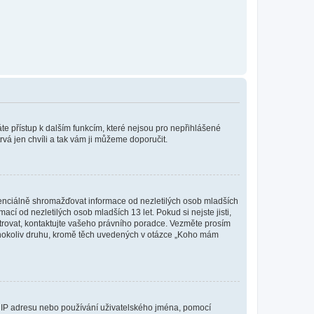
káte přístup k dalším funkcím, které nejsou pro nepřihlášené
rvá jen chvíli a tak vám ji můžeme doporučit.
enciálně shromažďovat informace od nezletilých osob mladších
í od nezletilých osob mladších 13 let. Pokud si nejste jisti,
istrovat, kontaktujte vašeho právního poradce. Vezměte prosím
kéhokoliv druhu, kromě těch uvedených v otázce „Koho mám
ši IP adresu nebo používání uživatelského jména, pomocí