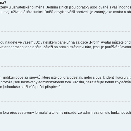
éna?
azeny u uživatelského jména. Jedním z nich jsou obrázky asociované s vaší hodnost
jakou mají uživatelé fóra funkci. Další, obvykle větší obrázek, je známý jako avatar
ou najdete ve vašem „Uživatelském panelu“ na záložce „Profil“. Avatar můžete přida
vatar nahrát do tohoto fóra. Záleží na administrátorovi fóra, jestli je používání ava
ndikují počet příspěvků, které jste do fóra odeslali, nebo slouží k identifikaci urč
protože jsou nastaveny administrátorem fóra. Prosím, nezatěžujte fórum zbytečným 
or jednoduše sníží váš počet příspěvků.
 fóra přes vestavěný formulář a to jen v případě, že administrátor tuto funkci povo