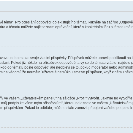
vé téma“. Pro odeslání odpovědi do existujícího tématu klikněte na tlačítko „Odpově
ra a tématu můžete najít seznam oprávnění, které v konkrétním fóru a tématu máte.
vat nebo mazat svoje vlastní příspěvky. Příspěvek můžete upravit po kliknutí na tla
ání. Pokud již někdo na příspěvek odpověděl a vy se do tématu vrátíte, najdete pod
ěkdo do tématu pošle odpověď, ale neobjeví se to, pokud moderátor nebo administr
osím na vědomí, že normální uživatelé nemůžou smazat příspěvek, když k němu něk
v ve vašem „Uživatelském panelu“ na záložce „Profil“ vytvořit. Jakmile ho vytvořít
jit můj podpis ke všem mým příspěvkům“, kterou naleznete ve vašem „Uživatelském p
im příspěvkům. Pokud to uděláte, můžete stále zamezit připojení vašeho podpisu k