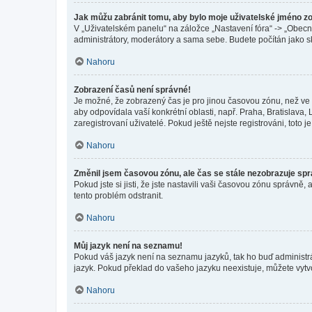
Jak můžu zabránit tomu, aby bylo moje uživatelské jméno z
V „Uživatelském panelu“ na záložce „Nastavení fóra“ -> „Obec
administrátory, moderátory a sama sebe. Budete počítán jako sk
Nahoru
Zobrazení časů není správné!
Je možné, že zobrazený čas je pro jinou časovou zónu, než ve k
aby odpovídala vaší konkrétní oblasti, např. Praha, Bratislav
zaregistrovaní uživatelé. Pokud ještě nejste registrováni, toto je
Nahoru
Změnil jsem časovou zónu, ale čas se stále nezobrazuje sp
Pokud jste si jisti, že jste nastavili vaši časovou zónu správn
tento problém odstranit.
Nahoru
Můj jazyk není na seznamu!
Pokud váš jazyk není na seznamu jazyků, tak ho buď administrát
jazyk. Pokud překlad do vašeho jazyku neexistuje, můžete vytv
Nahoru