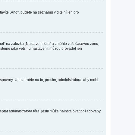
tavíte „Ano“, budete na seznamu viditelní jen pro
nel“ na záložku „Nastavení fóra“ a změňte vaši časovou zónu,
stejně jako většinu nastavení, můžou provádět jen
nesprávný. Upozorněte na to, prosím, administrátora, aby mohl
ptat administrátora fóra, jestli může nainstalovat požadovaný