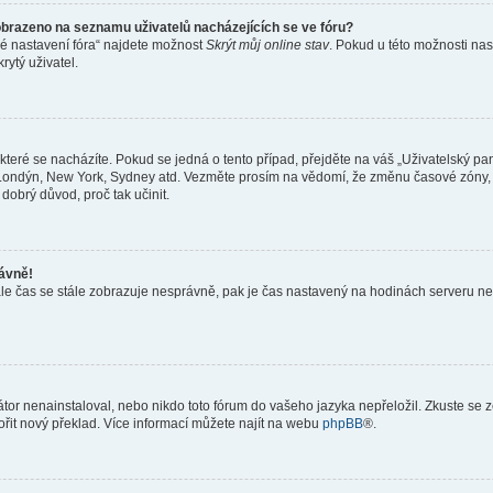
obrazeno na seznamu uživatelů nacházejících se ve fóru?
né nastavení fóra“ najdete možnost
Skrýt můj online stav
. Pokud u této možnosti nas
rytý uživatel.
teré se nacházíte. Pokud se jedná o tento případ, přejděte na váš „Uživatelský pa
a, Londýn, New York, Sydney atd. Vezměte prosím na vědomí, že změnu časové zóny, 
 dobrý důvod, proč tak učinit.
rávně!
ě, ale čas se stále zobrazuje nesprávně, pak je čas nastavený na hodinách serveru 
or nenainstaloval, nebo nikdo toto fórum do vašeho jazyka nepřeložil. Zkuste se ze
ořit nový překlad. Více informací můžete najít na webu
phpBB
®.