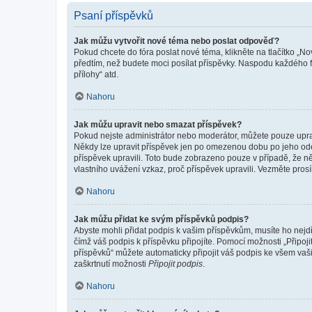
Psaní příspěvků
Jak můžu vytvořit nové téma nebo poslat odpověď?
Pokud chcete do fóra poslat nové téma, klikněte na tlačítko „No
předtím, než budete moci posílat příspěvky. Naspodu každého fó
přílohy“ atd.
Nahoru
Jak můžu upravit nebo smazat příspěvek?
Pokud nejste administrátor nebo moderátor, můžete pouze upravo
Někdy lze upravit příspěvek jen po omezenou dobu po jeho odesl
příspěvek upravili. Toto bude zobrazeno pouze v případě, že n
vlastního uvážení vzkaz, proč příspěvek upravili. Vezměte pr
Nahoru
Jak můžu přidat ke svým příspěvků podpis?
Abyste mohli přidat podpis k vašim příspěvkům, musíte ho nejdří
čímž váš podpis k příspěvku připojíte. Pomocí možnosti „Připo
příspěvků“ můžete automaticky připojit váš podpis ke všem vaš
zaškrtnutí možnosti
Připojit podpis
.
Nahoru