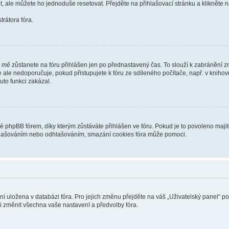
t, ale můžete ho jednoduše resetovat. Přejděte na přihlašovací stránku a klikněte
rátora fóra.
i mě
zůstanete na fóru přihlášen jen po přednastavený čas. To slouží k zabránění zn
se ale nedoporučuje, pokud přistupujete k fóru ze sdíleného počítače, např. v kniho
tuto funkci zakázal.
phpBB fórem, díky kterým zůstáváte přihlášen ve fóru. Pokud je to povoleno majit
přihlašováním nebo odhlašováním, smazání cookies fóra může pomoci.
ení uložena v databázi fóra. Pro jejich změnu přejděte na váš „Uživatelský panel“ p
i změnit všechna vaše nastavení a předvolby fóra.