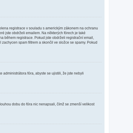
povolena registrace v souladu s americkým zákonem na ochranu
eré jste obdrželi emailem. Na některých fórech je také
 během registrace. Pokud jste obdrželi registrační email,
ail zachycen spam filtrem a skončil ve složce se spamy. Pokud
dministrátora fóra, abyste se ujistili, že jste nebyli
louhou dobu do fóra nic nenapsali, čímž se zmenší velikost