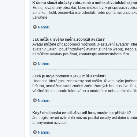
K čemu slouží obrázky zobrazené u mého uživatelského jm
Existují dva druhy obrázků, které můžou být v příspěvcích zobr
a indikují, kolik příspěvků jste odeslali, nebo pomáhají určit 
uživatele.
Nahoru
Jak můžu u svého jména zobrazit avatar?
Avatar můžete přidat pomocí možnosti „Nastavení avataru“, kter
avatar v Galerii, použít vzdálený avatar (z jiného webu), nebo a
nemůžete avatary používat, kontaktujte administrátora fóra.
Nahoru
Jaká je moje hodnost a jak ji můžu změnit?
Hodnosti, které jsou zobrazeny pod vaším uživatelským jménem, i
řečeno, nemůžete sami změnit znění žádných hodností ve fóru, 
většině fór to nebude tolerováno a moderátor nebo administrát
Nahoru
Když chci poslat email uživateli fóra, musím se přihlásit?
Jen registrovaní uživatelé můžou posílat emaily ostatním členům
anonymními uživateli.
Nahoru