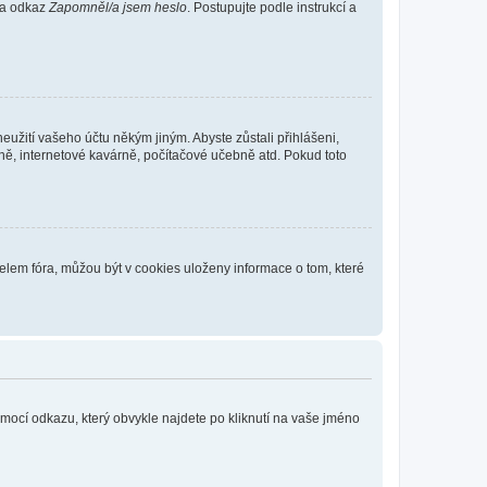
 na odkaz
Zapomněl/a jsem heslo
. Postupujte podle instrukcí a
eužití vašeho účtu někým jiným. Abyste zůstali přihlášeni,
vně, internetové kavárně, počítačové učebně atd. Pokud toto
elem fóra, můžou být v cookies uloženy informace o tom, které
omocí odkazu, který obvykle najdete po kliknutí na vaše jméno