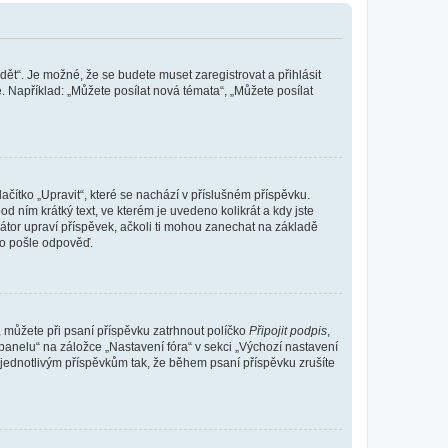
dět“. Je možné, že se budete muset zaregistrovat a přihlásit
 Například: „Můžete posílat nová témata“, „Můžete posílat
čítko „Upravit“, které se nachází v příslušném příspěvku.
 ním krátký text, ve kterém je uvedeno kolikrát a kdy jste
átor upraví příspěvek, ačkoli ti mohou zanechat na základě
do pošle odpověď.
e, můžete při psaní příspěvku zatrhnout políčko
Připojit podpis
,
anelu“ na záložce „Nastavení fóra“ v sekci „Výchozí nastavení
 jednotlivým příspěvkům tak, že během psaní příspěvku zrušíte