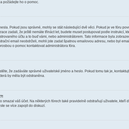
a a požádejte ho o pomoc.
hesla. Pokud jsou správné, mohly se stát následující dvě věci. Pokud je ve fóru 
ace zadali, že ještě nemáte třináct let, budete muset postupovat podle instrukcí, kt
trovaného účtu a to buď vámi, nebo administrátorem. Tato informace byla zobrazena
gistrační email neobdrželi, mohli jste zadat špatnou emailovou adresu, nebo byl em
s prosbou o pomoc kontaktovat administrátora fóra.
těte, že zadáváte správné uživatelské jméno a heslo. Pokud tomu tak je, kontaktujte a
terá by měla být odstraněna.
?!
smazal váš účet. Na některých fórech také pravidelně odstraňují uživatele, kteří d
te se více zapojit do diskuzí.