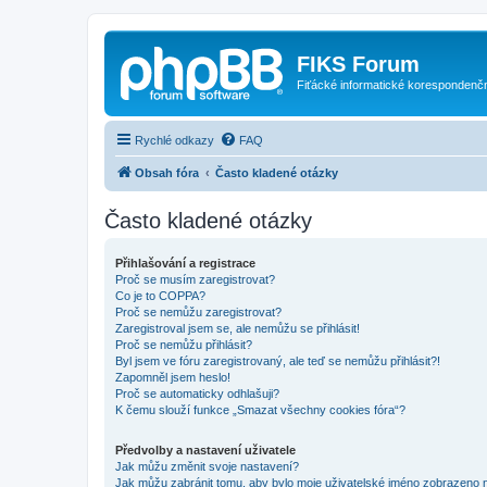
FIKS Forum
Fiťácké informatické korespondenč
Rychlé odkazy
FAQ
Obsah fóra
Často kladené otázky
Často kladené otázky
Přihlašování a registrace
Proč se musím zaregistrovat?
Co je to COPPA?
Proč se nemůžu zaregistrovat?
Zaregistroval jsem se, ale nemůžu se přihlásit!
Proč se nemůžu přihlásit?
Byl jsem ve fóru zaregistrovaný, ale teď se nemůžu přihlásit?!
Zapomněl jsem heslo!
Proč se automaticky odhlašuji?
K čemu slouží funkce „Smazat všechny cookies fóra“?
Předvolby a nastavení uživatele
Jak můžu změnit svoje nastavení?
Jak můžu zabránit tomu, aby bylo moje uživatelské jméno zobrazeno 