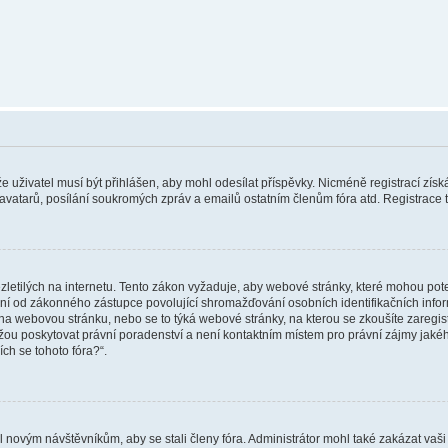
 že uživatel musí být přihlášen, aby mohl odesílat příspěvky. Nicméně registrací zís
 avatarů, posílání soukromých zpráv a emailů ostatním členům fóra atd. Registrace t
etilých na internetu. Tento zákon vyžaduje, aby webové stránky, které mohou pot
ní od zákonného zástupce povolující shromažďování osobních identifikačních informac
vat na webovou stránku, nebo se to týká webové stránky, na kterou se zkoušíte zareg
ůžou poskytovat právní poradenství a není kontaktním místem pro právní zájmy ja
ích se tohoto fóra?“.
il novým návštěvníkům, aby se stali členy fóra. Administrátor mohl také zakázat va