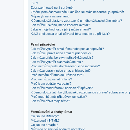
fóru?
Zobrazení časů není správné!
Změnil jsem časovou zónu, ale čas se stále nezobrazuje správně!
Můj jazyk není na seznamu!
K čemu slouží obrázky zobrazené u mého uživatelského jména?
Jak můžu u svého jména zobrazit avatar?
Jaká je moje hodnost a jak ji můžu změnit?
Když chci poslat email uživateli fóra, musím se přihlásit?
Psaní příspěvků
Jak můžu vytvořit nové téma nebo poslat odpověď?
Jak můžu upravit nebo smazat příspěvek?
Jak můžu přidat ke svým příspěvků podpis?
Jak můžu vytvořit hlasování/anketu?
Proč nemůžu přidat do hlasování více možností?
Jak můžu upravit nebo smazat hlasování?
Proč nemám přístup do určitého fóra?
Proč nemůžu posílat přílohy?
Proč jsem obdržel varování?
Jak můžu moderátorovi nahlásit příspěvek?
K čemu slouží tlačítko „Uložit jako rozepsanou zprávu“ zobrazené při
Proč musí být můj příspěvek schválen?
Jak můžu oživit moje téma?
Formátování a druhy témat
Co jsou to BBKódy?
Můžu použít HTML?
Co jsou to smajlíci?
Můžu do příspěvků přidávat obrázky?