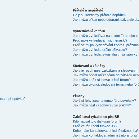
Přátelé a nepřátelé
Co jsou seznamy přátel a nepřátel?
Jak můžu přidat nebo odstranit uživatele d
Vyhledávání ve fóru
Jak můžu vyhledávat na celém fóru nebo v 
Proč moje vyhledávání nic nenašlo?
Proč se mi po vyhledávání zobrazí prázdná
Jak můžu vyhledat určité uživatele?
Jak můžu vyhledat svoje vlastní příspěvky
Sledování a záložky
Jaký je rozdíl mezi záložkami a sledováním
Jak můžu přidat určité téma do záložek neb
Jak můžu začít sledovat určité fórum?
Jak můžu ukončit sledování témat nebo fór
Přílohy
 psaní příspěvku?
Jaké přílohy jsou na tomto fóru povoleny?
Jak můžu najít všechny svoje přílohy?
Záležitosti týkající se phpBB
Kdo napsal toto diskusní fórum?
Proč ve fóru není funkce XY?
Koho mám kontaktovat ohledně stížnosti a/ne
Jak můžu kontaktovat administrátora fóra?