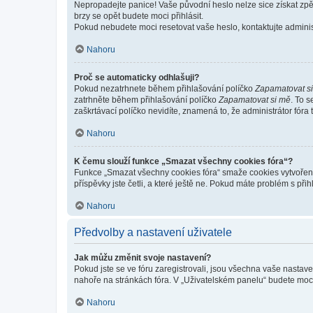
Nepropadejte panice! Vaše původní heslo nelze sice získat zpě
brzy se opět budete moci přihlásit.
Pokud nebudete moci resetovat vaše heslo, kontaktujte administ
Nahoru
Proč se automaticky odhlašuji?
Pokud nezatrhnete během přihlašování políčko
Zapamatovat s
zatrhněte během přihlašování políčko
Zapamatovat si mě
. To 
zaškrtávací políčko nevidíte, znamená to, že administrátor fóra 
Nahoru
K čemu slouží funkce „Smazat všechny cookies fóra“?
Funkce „Smazat všechny cookies fóra“ smaže cookies vytvořené 
příspěvky jste četli, a které ještě ne. Pokud máte problém s 
Nahoru
Předvolby a nastavení uživatele
Jak můžu změnit svoje nastavení?
Pokud jste se ve fóru zaregistrovali, jsou všechna vaše nastav
nahoře na stránkách fóra. V „Uživatelském panelu“ budete moc
Nahoru