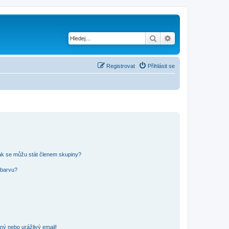
Hledat
Pokročilé hledání
Registrovat
Přihlásit se
ak se můžu stát členem skupiny?
 barvu?
ný nebo urážlivý email!