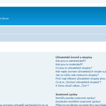
ní fórum
Uživatelské úrovně a skupiny
Kdo jsou to administrátoři?
Kdo jsou to moderátoři?
Co jsou to uživatelské skupiny?
Kde najdu seznam uživatelských skupin a j
Jak se můžu stát vedoucím skupiny?
Proč mají některé uživatelské skupiny jinou
Co je to „Výchozí uživatelská skupina“?
K čemu slouží odkaz „Tým“?
Soukromé zprávy
Nemůžu posílat soukromé zprávy!
Dostávám nechtěné soukromé zprávy!
na seznamu uživatelů nacházejících se ve
Přišel mi od někoho na tomto fóru nevyžáda