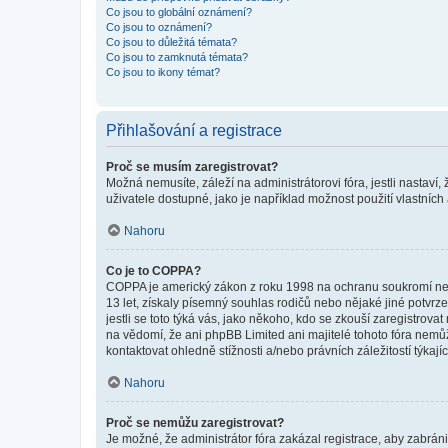
Co jsou to globální oznámení?
Co jsou to oznámení?
Co jsou to důležitá témata?
Co jsou to zamknutá témata?
Co jsou to ikony témat?
Přihlašování a registrace
Proč se musím zaregistrovat?
Možná nemusíte, záleží na administrátorovi fóra, jestli nastaví,
uživatele dostupné, jako je například možnost použití vlastních
Nahoru
Co je to COPPA?
COPPA je americký zákon z roku 1998 na ochranu soukromí nezl
13 let, získaly písemný souhlas rodičů nebo nějaké jiné potvrze
jestli se toto týká vás, jako někoho, kdo se zkouší zaregistro
na vědomí, že ani phpBB Limited ani majitelé tohoto fóra nem
kontaktovat ohledně stížnosti a/nebo právních záležitostí týkajíc
Nahoru
Proč se nemůžu zaregistrovat?
Je možné, že administrátor fóra zakázal registrace, aby zabrán