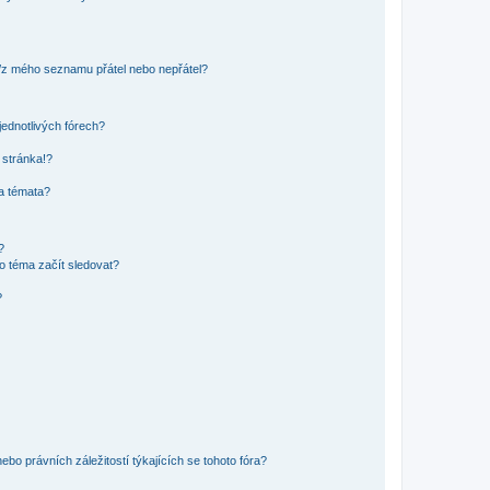
o/z mého seznamu přátel nebo nepřátel?
jednotlivých fórech?
 stránka!?
 a témata?
?
o téma začít sledovat?
?
bo právních záležitostí týkajících se tohoto fóra?