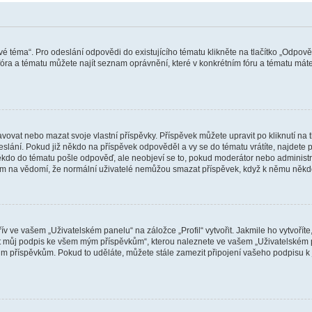
vé téma“. Pro odeslání odpovědi do existujícího tématu klikněte na tlačítko „Odpově
ra a tématu můžete najít seznam oprávnění, které v konkrétním fóru a tématu máte.
vat nebo mazat svoje vlastní příspěvky. Příspěvek můžete upravit po kliknutí na tla
ání. Pokud již někdo na příspěvek odpověděl a vy se do tématu vrátíte, najdete pod
ěkdo do tématu pošle odpověď, ale neobjeví se to, pokud moderátor nebo administr
osím na vědomí, že normální uživatelé nemůžou smazat příspěvek, když k němu něk
v ve vašem „Uživatelském panelu“ na záložce „Profil“ vytvořit. Jakmile ho vytvořít
jit můj podpis ke všem mým příspěvkům“, kterou naleznete ve vašem „Uživatelském p
im příspěvkům. Pokud to uděláte, můžete stále zamezit připojení vašeho podpisu k