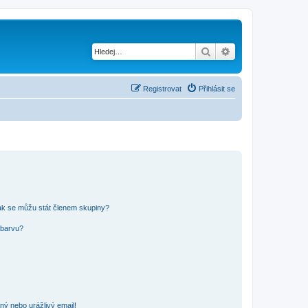
Hledat
Pokročilé hledání
Registrovat
Přihlásit se
ak se můžu stát členem skupiny?
 barvu?
ný nebo urážlivý email!