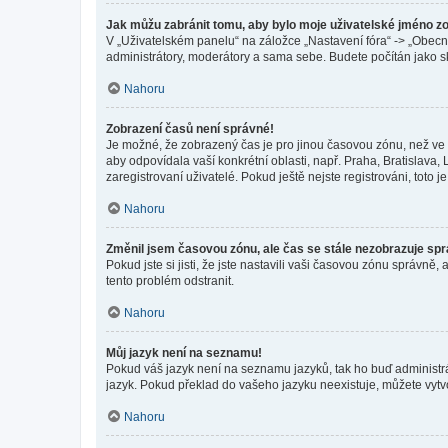
Jak můžu zabránit tomu, aby bylo moje uživatelské jméno z
V „Uživatelském panelu“ na záložce „Nastavení fóra“ -> „Obec
administrátory, moderátory a sama sebe. Budete počítán jako sk
Nahoru
Zobrazení časů není správné!
Je možné, že zobrazený čas je pro jinou časovou zónu, než ve k
aby odpovídala vaší konkrétní oblasti, např. Praha, Bratislav
zaregistrovaní uživatelé. Pokud ještě nejste registrováni, toto je
Nahoru
Změnil jsem časovou zónu, ale čas se stále nezobrazuje sp
Pokud jste si jisti, že jste nastavili vaši časovou zónu správn
tento problém odstranit.
Nahoru
Můj jazyk není na seznamu!
Pokud váš jazyk není na seznamu jazyků, tak ho buď administrát
jazyk. Pokud překlad do vašeho jazyku neexistuje, můžete vytv
Nahoru