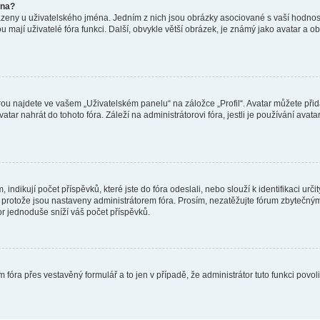
éna?
azeny u uživatelského jména. Jedním z nich jsou obrázky asociované s vaší hodnost
jakou mají uživatelé fóra funkci. Další, obvykle větší obrázek, je známý jako avatar
ou najdete ve vašem „Uživatelském panelu“ na záložce „Profil“. Avatar můžete přida
vatar nahrát do tohoto fóra. Záleží na administrátorovi fóra, jestli je používání ava
ndikují počet příspěvků, které jste do fóra odeslali, nebo slouží k identifikaci urč
protože jsou nastaveny administrátorem fóra. Prosím, nezatěžujte fórum zbytečným 
or jednoduše sníží váš počet příspěvků.
 fóra přes vestavěný formulář a to jen v případě, že administrátor tuto funkci povo