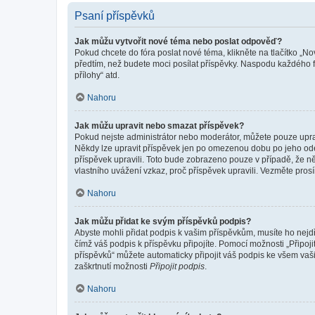
Psaní příspěvků
Jak můžu vytvořit nové téma nebo poslat odpověď?
Pokud chcete do fóra poslat nové téma, klikněte na tlačítko „No
předtím, než budete moci posílat příspěvky. Naspodu každého fó
přílohy“ atd.
Nahoru
Jak můžu upravit nebo smazat příspěvek?
Pokud nejste administrátor nebo moderátor, můžete pouze upravo
Někdy lze upravit příspěvek jen po omezenou dobu po jeho odesl
příspěvek upravili. Toto bude zobrazeno pouze v případě, že n
vlastního uvážení vzkaz, proč příspěvek upravili. Vezměte pr
Nahoru
Jak můžu přidat ke svým příspěvků podpis?
Abyste mohli přidat podpis k vašim příspěvkům, musíte ho nejdří
čímž váš podpis k příspěvku připojíte. Pomocí možnosti „Připo
příspěvků“ můžete automaticky připojit váš podpis ke všem vaš
zaškrtnutí možnosti
Připojit podpis
.
Nahoru