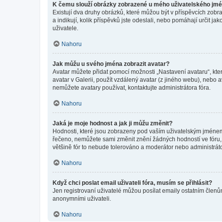
K čemu slouží obrázky zobrazené u mého uživatelského jm
Existují dva druhy obrázků, které můžou být v příspěvcích zobr
a indikují, kolik příspěvků jste odeslali, nebo pomáhají určit 
uživatele.
Nahoru
Jak můžu u svého jména zobrazit avatar?
Avatar můžete přidat pomocí možnosti „Nastavení avataru“, kter
avatar v Galerii, použít vzdálený avatar (z jiného webu), nebo a
nemůžete avatary používat, kontaktujte administrátora fóra.
Nahoru
Jaká je moje hodnost a jak ji můžu změnit?
Hodnosti, které jsou zobrazeny pod vaším uživatelským jménem, i
řečeno, nemůžete sami změnit znění žádných hodností ve fóru, 
většině fór to nebude tolerováno a moderátor nebo administrát
Nahoru
Když chci poslat email uživateli fóra, musím se přihlásit?
Jen registrovaní uživatelé můžou posílat emaily ostatním členům
anonymními uživateli.
Nahoru