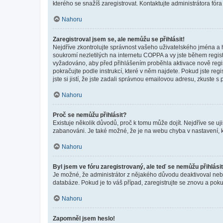
kterého se snažíš zaregistrovat. Kontaktujte administrátora fór
Nahoru
Zaregistroval jsem se, ale nemůžu se přihlásit!
Nejdříve zkontrolujte správnost vašeho uživatelského jména a 
soukromí nezletilých na internetu COPPA a vy jste během registr
vyžadováno, aby před přihlášením proběhla aktivace nově regis
pokračujte podle instrukcí, které v něm najdete. Pokud jste re
jste si jistí, že jste zadali správnou emailovou adresu, zkuste 
Nahoru
Proč se nemůžu přihlásit?
Existuje několik důvodů, proč k tomu může dojít. Nejdříve se ujis
zabanováni. Je také možné, že je na webu chyba v nastavení, k
Nahoru
Byl jsem ve fóru zaregistrovaný, ale teď se nemůžu přihlásit
Je možné, že administrátor z nějakého důvodu deaktivoval nebo 
databáze. Pokud je to váš případ, zaregistrujte se znovu a pokus
Nahoru
Zapomněl jsem heslo!