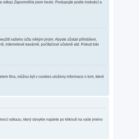
 na odkaz
Zapomněl/a jsem heslo
. Postupujte podle instrukcí a
eužití vašeho účtu někým jiným. Abyste zůstali přihlášeni,
vně, internetové kavárně, počítačové učebně atd. Pokud toto
elem fóra, můžou být v cookies uloženy informace o tom, které
omocí odkazu, který obvykle najdete po kliknutí na vaše jméno