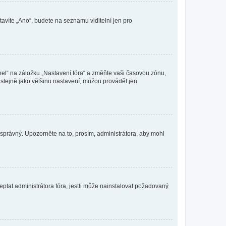
tavíte „Ano“, budete na seznamu viditelní jen pro
nel“ na záložku „Nastavení fóra“ a změňte vaši časovou zónu,
stejně jako většinu nastavení, můžou provádět jen
nesprávný. Upozorněte na to, prosím, administrátora, aby mohl
ptat administrátora fóra, jestli může nainstalovat požadovaný