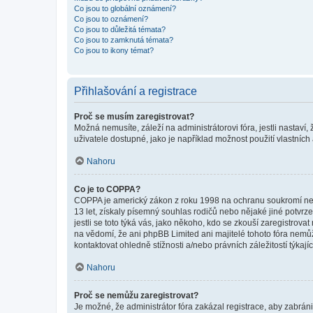
Co jsou to globální oznámení?
Co jsou to oznámení?
Co jsou to důležitá témata?
Co jsou to zamknutá témata?
Co jsou to ikony témat?
Přihlašování a registrace
Proč se musím zaregistrovat?
Možná nemusíte, záleží na administrátorovi fóra, jestli nastaví,
uživatele dostupné, jako je například možnost použití vlastních
Nahoru
Co je to COPPA?
COPPA je americký zákon z roku 1998 na ochranu soukromí nezl
13 let, získaly písemný souhlas rodičů nebo nějaké jiné potvrze
jestli se toto týká vás, jako někoho, kdo se zkouší zaregistro
na vědomí, že ani phpBB Limited ani majitelé tohoto fóra nem
kontaktovat ohledně stížnosti a/nebo právních záležitostí týkajíc
Nahoru
Proč se nemůžu zaregistrovat?
Je možné, že administrátor fóra zakázal registrace, aby zabrán