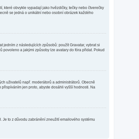
í, které obvykle vypadají jako hvězdičky, tečky nebo čtverečky
 a obecně se jedná o unikátní nebo osobní obrázek každého
t jedním z následujících způsobů: použít Gravatar, vybrat si
tarů povoleno a jakými způsoby lze avatary do fóra přidat. Pokud
itých uživatelů např. moderátorů a administrátorů. Obecně
přispíváním jen proto, abyste dosáhli vyšší hodnosti. Na
lil. Je to z důvodu zabránění zneužití emailového systému