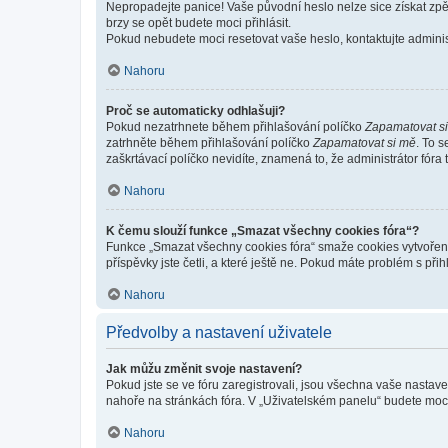
Nepropadejte panice! Vaše původní heslo nelze sice získat zpě
brzy se opět budete moci přihlásit.
Pokud nebudete moci resetovat vaše heslo, kontaktujte administ
Nahoru
Proč se automaticky odhlašuji?
Pokud nezatrhnete během přihlašování políčko
Zapamatovat s
zatrhněte během přihlašování políčko
Zapamatovat si mě
. To 
zaškrtávací políčko nevidíte, znamená to, že administrátor fóra 
Nahoru
K čemu slouží funkce „Smazat všechny cookies fóra“?
Funkce „Smazat všechny cookies fóra“ smaže cookies vytvořené 
příspěvky jste četli, a které ještě ne. Pokud máte problém s 
Nahoru
Předvolby a nastavení uživatele
Jak můžu změnit svoje nastavení?
Pokud jste se ve fóru zaregistrovali, jsou všechna vaše nastav
nahoře na stránkách fóra. V „Uživatelském panelu“ budete moc
Nahoru