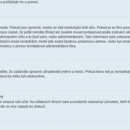
a a požádejte ho o pomoc.
hesla. Pokud jsou správné, mohly se stát následující dvě věci. Pokud je ve fóru 
ace zadali, že ještě nemáte třináct let, budete muset postupovat podle instrukcí, kt
trovaného účtu a to buď vámi, nebo administrátorem. Tato informace byla zobrazena
gistrační email neobdrželi, mohli jste zadat špatnou emailovou adresu, nebo byl em
s prosbou o pomoc kontaktovat administrátora fóra.
těte, že zadáváte správné uživatelské jméno a heslo. Pokud tomu tak je, kontaktujte a
terá by měla být odstraněna.
?!
smazal váš účet. Na některých fórech také pravidelně odstraňují uživatele, kteří d
te se více zapojit do diskuzí.