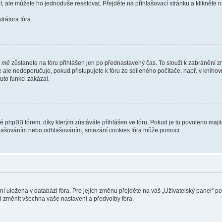
t, ale můžete ho jednoduše resetovat. Přejděte na přihlašovací stránku a klikněte
rátora fóra.
i mě
zůstanete na fóru přihlášen jen po přednastavený čas. To slouží k zabránění zn
se ale nedoporučuje, pokud přistupujete k fóru ze sdíleného počítače, např. v kniho
tuto funkci zakázal.
phpBB fórem, díky kterým zůstáváte přihlášen ve fóru. Pokud je to povoleno majit
přihlašováním nebo odhlašováním, smazání cookies fóra může pomoci.
ení uložena v databázi fóra. Pro jejich změnu přejděte na váš „Uživatelský panel“ p
i změnit všechna vaše nastavení a předvolby fóra.