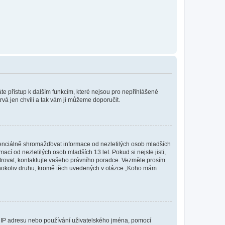
káte přístup k dalším funkcím, které nejsou pro nepřihlášené
rvá jen chvíli a tak vám ji můžeme doporučit.
enciálně shromažďovat informace od nezletilých osob mladších
í od nezletilých osob mladších 13 let. Pokud si nejste jisti,
istrovat, kontaktujte vašeho právního poradce. Vezměte prosím
kéhokoliv druhu, kromě těch uvedených v otázce „Koho mám
ši IP adresu nebo používání uživatelského jména, pomocí