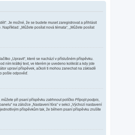
dět“. Je možné, že se budete muset zaregistrovat a přihlásit
 Například: „Můžete posílat nová témata“, „Můžete posílat
čítko „Upravit“, které se nachází v příslušném příspěvku.
 ním krátký text, ve kterém je uvedeno kolikrát a kdy jste
átor upraví příspěvek, ačkoli ti mohou zanechat na základě
do pošle odpověď.
e, můžete při psaní příspěvku zatrhnout políčko
Připojit podpis
,
anelu“ na záložce „Nastavení fóra“ v sekci „Výchozí nastavení
 jednotlivým příspěvkům tak, že během psaní příspěvku zrušíte