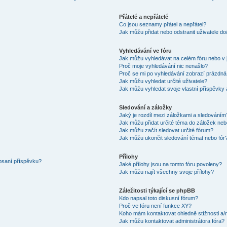
Přátelé a nepřátelé
Co jsou seznamy přátel a nepřátel?
Jak můžu přidat nebo odstranit uživatele d
Vyhledávání ve fóru
Jak můžu vyhledávat na celém fóru nebo v 
Proč moje vyhledávání nic nenašlo?
Proč se mi po vyhledávání zobrazí prázdná
Jak můžu vyhledat určité uživatele?
Jak můžu vyhledat svoje vlastní příspěvky
Sledování a záložky
Jaký je rozdíl mezi záložkami a sledováním
Jak můžu přidat určité téma do záložek neb
Jak můžu začít sledovat určité fórum?
Jak můžu ukončit sledování témat nebo fór
Přílohy
 psaní příspěvku?
Jaké přílohy jsou na tomto fóru povoleny?
Jak můžu najít všechny svoje přílohy?
Záležitosti týkající se phpBB
Kdo napsal toto diskusní fórum?
Proč ve fóru není funkce XY?
Koho mám kontaktovat ohledně stížnosti a/ne
Jak můžu kontaktovat administrátora fóra?