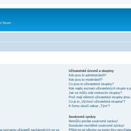
ní fórum
Uživatelské úrovně a skupiny
Kdo jsou to administrátoři?
Kdo jsou to moderátoři?
Co jsou to uživatelské skupiny?
Kde najdu seznam uživatelských skupin a j
Jak se můžu stát vedoucím skupiny?
Proč mají některé uživatelské skupiny jinou
Co je to „Výchozí uživatelská skupina“?
K čemu slouží odkaz „Tým“?
Soukromé zprávy
Nemůžu posílat soukromé zprávy!
Dostávám nechtěné soukromé zprávy!
na seznamu uživatelů nacházejících se ve
Přišel mi od někoho na tomto fóru nevyžáda