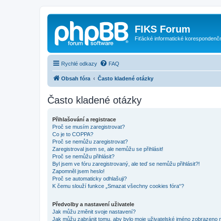
FIKS Forum
Fiťácké informatické korespondenč
Rychlé odkazy
FAQ
Obsah fóra
Často kladené otázky
Často kladené otázky
Přihlašování a registrace
Proč se musím zaregistrovat?
Co je to COPPA?
Proč se nemůžu zaregistrovat?
Zaregistroval jsem se, ale nemůžu se přihlásit!
Proč se nemůžu přihlásit?
Byl jsem ve fóru zaregistrovaný, ale teď se nemůžu přihlásit?!
Zapomněl jsem heslo!
Proč se automaticky odhlašuji?
K čemu slouží funkce „Smazat všechny cookies fóra“?
Předvolby a nastavení uživatele
Jak můžu změnit svoje nastavení?
Jak můžu zabránit tomu, aby bylo moje uživatelské jméno zobrazeno 