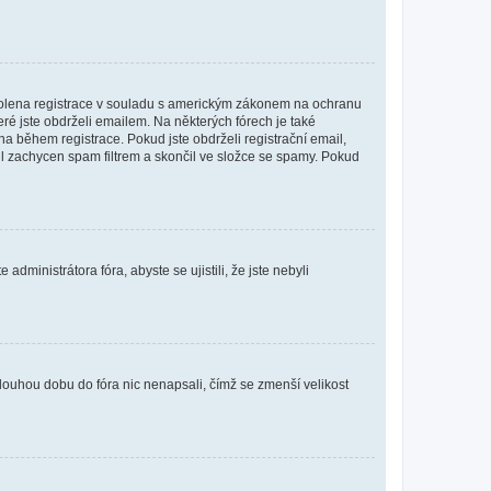
povolena registrace v souladu s americkým zákonem na ochranu
eré jste obdrželi emailem. Na některých fórech je také
 během registrace. Pokud jste obdrželi registrační email,
ail zachycen spam filtrem a skončil ve složce se spamy. Pokud
dministrátora fóra, abyste se ujistili, že jste nebyli
louhou dobu do fóra nic nenapsali, čímž se zmenší velikost