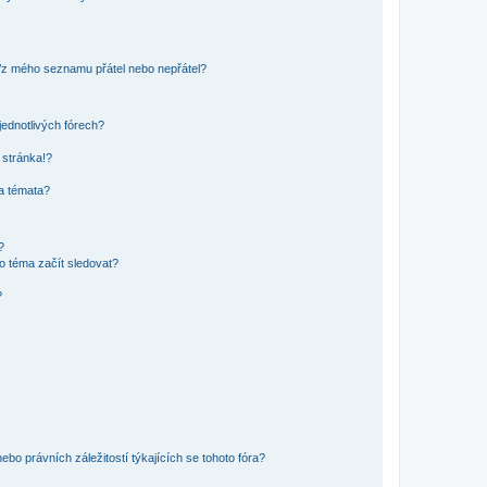
o/z mého seznamu přátel nebo nepřátel?
jednotlivých fórech?
 stránka!?
 a témata?
?
o téma začít sledovat?
?
bo právních záležitostí týkajících se tohoto fóra?