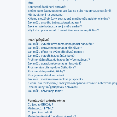
fóru?
Zobrazení časů není správné!
Změnil jsem časovou zónu, ale čas se stále nezobrazuje správně!
Můj jazyk není na seznamu!
K čemu slouží obrázky zobrazené u mého uživatelského jména?
Jak můžu u svého jména zobrazit avatar?
Jaká je moje hodnost a jak ji můžu změnit?
Když chci poslat email uživateli fóra, musím se přihlásit?
Psaní příspěvků
Jak můžu vytvořit nové téma nebo poslat odpověď?
Jak můžu upravit nebo smazat příspěvek?
Jak můžu přidat ke svým příspěvků podpis?
Jak můžu vytvořit hlasování/anketu?
Proč nemůžu přidat do hlasování více možností?
Jak můžu upravit nebo smazat hlasování?
Proč nemám přístup do určitého fóra?
Proč nemůžu posílat přílohy?
Proč jsem obdržel varování?
Jak můžu moderátorovi nahlásit příspěvek?
K čemu slouží tlačítko „Uložit jako rozepsanou zprávu“ zobrazené při
Proč musí být můj příspěvek schválen?
Jak můžu oživit moje téma?
Formátování a druhy témat
Co jsou to BBKódy?
Můžu použít HTML?
Co jsou to smajlíci?
Můžu do příspěvků přidávat obrázky?