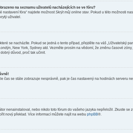
obrazeno na seznamu uživatelů nacházejících se ve fóru?
né nastavení fóra“ najdete možnost
Skrýt můj online stav
. Pokud u této možnosti nas
rytý uživatel.
teré se nacházíte. Pokud se jedná o tento případ, přejděte na váš „Uživatelský pa
a, Londýn, New York, Sydney atd. Vezměte prosím na vědomí, že změnu časové zóny, 
 dobrý důvod, proč tak učinit.
rávně!
ě, ale čas se stále zobrazuje nesprávně, pak je čas nastavený na hodinách serveru 
or nenainstaloval, nebo nikdo toto fórum do vašeho jazyka nepřeložil. Zkuste se ze
ořit nový překlad. Více informací můžete najít na webu
phpBB
®.