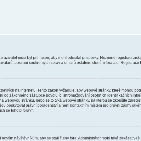
 že uživatel musí být přihlášen, aby mohl odesílat příspěvky. Nicméně registrací zís
 avatarů, posílání soukromých zpráv a emailů ostatním členům fóra atd. Registrace t
etilých na internetu. Tento zákon vyžaduje, aby webové stránky, které mohou pot
ní od zákonného zástupce povolující shromažďování osobních identifikačních informac
vat na webovou stránku, nebo se to týká webové stránky, na kterou se zkoušíte zareg
ůžou poskytovat právní poradenství a není kontaktním místem pro právní zájmy ja
ích se tohoto fóra?“.
il novým návštěvníkům, aby se stali členy fóra. Administrátor mohl také zakázat va