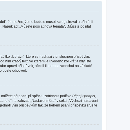
dět“. Je možné, že se budete muset zaregistrovat a přihlásit
 Například: „Můžete posílat nová témata“, „Můžete posílat
čítko „Upravit“, které se nachází v příslušném příspěvku.
 ním krátký text, ve kterém je uvedeno kolikrát a kdy jste
átor upraví příspěvek, ačkoli ti mohou zanechat na základě
do pošle odpověď.
e, můžete při psaní příspěvku zatrhnout políčko
Připojit podpis
,
anelu“ na záložce „Nastavení fóra“ v sekci „Výchozí nastavení
 jednotlivým příspěvkům tak, že během psaní příspěvku zrušíte