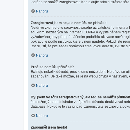
kterého se snažíš zaregistrovat. Kontaktujte administrátora fór
Nahoru
Zaregistroval jsem se, ale nemůžu se přihlásit!
Nejdříve zkontrolujte správnost vašeho uživatelského jména a 
soukromí nezletilých na internetu COPPA a vy jste během registr
vyžadováno, aby před přihlášením proběhla aktivace nově regis
pokračujte podle instrukcí, které v něm najdete. Pokud jste re
jste si jistí, že jste zadali správnou emailovou adresu, zkuste 
Nahoru
Proč se nemůžu přihlásit?
Existuje několik důvodů, proč k tomu může dojít. Nejdříve se ujis
zabanováni. Je také možné, že je na webu chyba v nastavení, k
Nahoru
Byl jsem ve fóru zaregistrovaný, ale teď se nemůžu přihlásit
Je možné, že administrátor z nějakého důvodu deaktivoval nebo 
databáze. Pokud je to váš případ, zaregistrujte se znovu a pokus
Nahoru
Zapomněl jsem heslo!