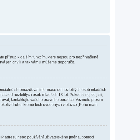
káte přístup k dalším funkcím, které nejsou pro nepřihlášené
rvá jen chvíli a tak vám ji můžeme doporučit.
enciálně shromažďovat informace od nezletilých osob mladších
í od nezletilých osob mladších 13 let. Pokud si nejste jisti,
istrovat, kontaktujte vašeho právního poradce. Vezměte prosím
kéhokoliv druhu, kromě těch uvedených v otázce „Koho mám
ši IP adresu nebo používání uživatelského jména, pomocí