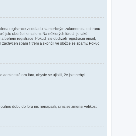
povolena registrace v souladu s americkým zákonem na ochranu
eré jste obdrželi emailem. Na některých fórech je také
 během registrace. Pokud jste obdrželi registrační email,
ail zachycen spam filtrem a skončil ve složce se spamy. Pokud
dministrátora fóra, abyste se ujistili, že jste nebyli
louhou dobu do fóra nic nenapsali, čímž se zmenší velikost