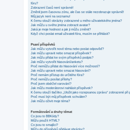
fóru?
Zobrazení časů není správné!
Změnil jsem časovou zónu, ale čas se stále nezobrazuje správně!
Můj jazyk není na seznamu!
K čemu slouží obrázky zobrazené u mého uživatelského jména?
Jak můžu u svého jména zobrazit avatar?
Jaká je moje hodnost a jak ji můžu změnit?
Když chci poslat email uživateli fóra, musím se přihlásit?
Psaní příspěvků
Jak můžu vytvořit nové téma nebo poslat odpověď?
Jak můžu upravit nebo smazat příspěvek?
Jak můžu přidat ke svým příspěvků podpis?
Jak můžu vytvořit hlasování/anketu?
Proč nemůžu přidat do hlasování více možností?
Jak můžu upravit nebo smazat hlasování?
Proč nemám přístup do určitého fóra?
Proč nemůžu posílat přílohy?
Proč jsem obdržel varování?
Jak můžu moderátorovi nahlásit příspěvek?
K čemu slouží tlačítko „Uložit jako rozepsanou zprávu“ zobrazené při
Proč musí být můj příspěvek schválen?
Jak můžu oživit moje téma?
Formátování a druhy témat
Co jsou to BBKódy?
Můžu použít HTML?
Co jsou to smajlíci?
Můžu do příspěvků přidávat obrázky?