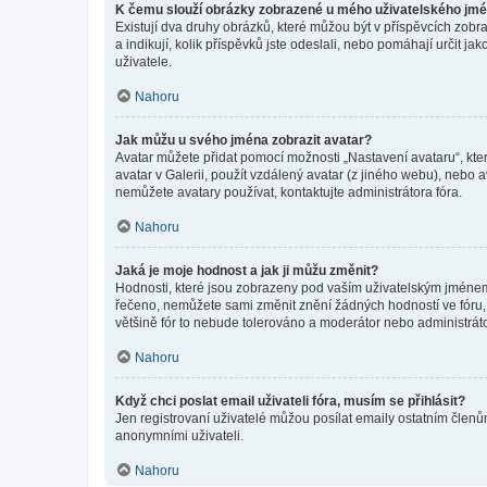
K čemu slouží obrázky zobrazené u mého uživatelského jm
Existují dva druhy obrázků, které můžou být v příspěvcích zobr
a indikují, kolik příspěvků jste odeslali, nebo pomáhají určit 
uživatele.
Nahoru
Jak můžu u svého jména zobrazit avatar?
Avatar můžete přidat pomocí možnosti „Nastavení avataru“, kter
avatar v Galerii, použít vzdálený avatar (z jiného webu), nebo a
nemůžete avatary používat, kontaktujte administrátora fóra.
Nahoru
Jaká je moje hodnost a jak ji můžu změnit?
Hodnosti, které jsou zobrazeny pod vaším uživatelským jménem, i
řečeno, nemůžete sami změnit znění žádných hodností ve fóru, 
většině fór to nebude tolerováno a moderátor nebo administrát
Nahoru
Když chci poslat email uživateli fóra, musím se přihlásit?
Jen registrovaní uživatelé můžou posílat emaily ostatním členům
anonymními uživateli.
Nahoru