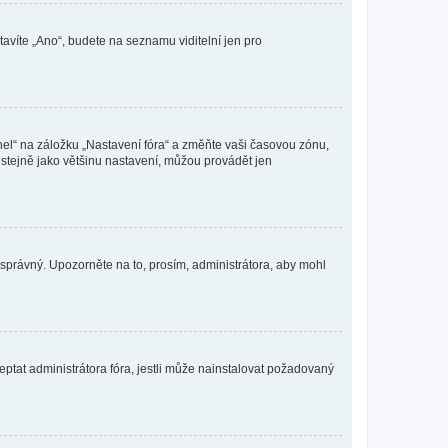
tavíte „Ano“, budete na seznamu viditelní jen pro
nel“ na záložku „Nastavení fóra“ a změňte vaši časovou zónu,
stejně jako většinu nastavení, můžou provádět jen
nesprávný. Upozorněte na to, prosím, administrátora, aby mohl
ptat administrátora fóra, jestli může nainstalovat požadovaný