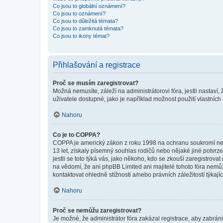
Co jsou to globální oznámení?
Co jsou to oznámení?
Co jsou to důležitá témata?
Co jsou to zamknutá témata?
Co jsou to ikony témat?
Přihlašování a registrace
Proč se musím zaregistrovat?
Možná nemusíte, záleží na administrátorovi fóra, jestli nastaví,
uživatele dostupné, jako je například možnost použití vlastních
Nahoru
Co je to COPPA?
COPPA je americký zákon z roku 1998 na ochranu soukromí nezl
13 let, získaly písemný souhlas rodičů nebo nějaké jiné potvrze
jestli se toto týká vás, jako někoho, kdo se zkouší zaregistro
na vědomí, že ani phpBB Limited ani majitelé tohoto fóra nem
kontaktovat ohledně stížnosti a/nebo právních záležitostí týkajíc
Nahoru
Proč se nemůžu zaregistrovat?
Je možné, že administrátor fóra zakázal registrace, aby zabrán