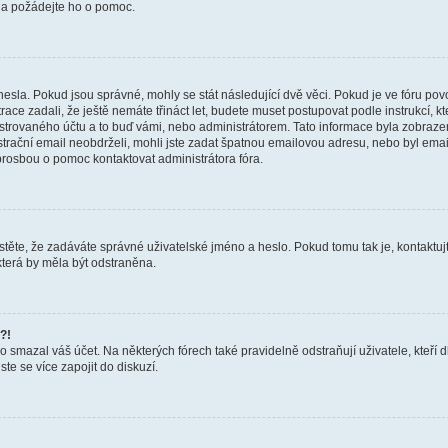
a a požádejte ho o pomoc.
hesla. Pokud jsou správné, mohly se stát následující dvě věci. Pokud je ve fóru 
ace zadali, že ještě nemáte třináct let, budete muset postupovat podle instrukcí, kt
trovaného účtu a to buď vámi, nebo administrátorem. Tato informace byla zobrazena
gistrační email neobdrželi, mohli jste zadat špatnou emailovou adresu, nebo byl em
s prosbou o pomoc kontaktovat administrátora fóra.
těte, že zadáváte správné uživatelské jméno a heslo. Pokud tomu tak je, kontaktujte a
terá by měla být odstraněna.
?!
smazal váš účet. Na některých fórech také pravidelně odstraňují uživatele, kteří d
te se více zapojit do diskuzí.