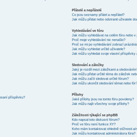
Přátelé a nepřátelé
Co jsou seznamy přátel a nepřátel?
Jak můžu přidat nebo odstranit uživatele d
Vyhledávání ve fóru
Jak můžu vyhledávat na celém fóru nebo v 
Proč moje vyhledávání nic nenašlo?
Proč se mi po vyhledávání zobrazí prázdná
Jak můžu vyhledat určité uživatele?
Jak můžu vyhledat svoje vlastní příspěvky
Sledování a záložky
Jaký je rozdíl mezi záložkami a sledováním
Jak můžu přidat určité téma do záložek neb
Jak můžu začít sledovat určité fórum?
Jak můžu ukončit sledování témat nebo fór
Přílohy
 psaní příspěvku?
Jaké přílohy jsou na tomto fóru povoleny?
Jak můžu najít všechny svoje přílohy?
Záležitosti týkající se phpBB
Kdo napsal toto diskusní fórum?
Proč ve fóru není funkce XY?
Koho mám kontaktovat ohledně stížnosti a/ne
Jak můžu kontaktovat administrátora fóra?