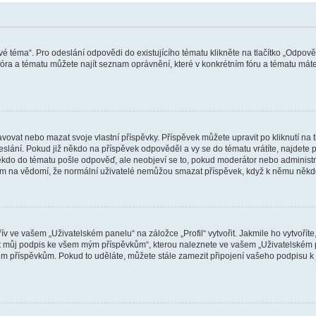
vé téma“. Pro odeslání odpovědi do existujícího tématu klikněte na tlačítko „Odpově
ra a tématu můžete najít seznam oprávnění, které v konkrétním fóru a tématu máte.
vat nebo mazat svoje vlastní příspěvky. Příspěvek můžete upravit po kliknutí na tla
ání. Pokud již někdo na příspěvek odpověděl a vy se do tématu vrátíte, najdete pod
ěkdo do tématu pošle odpověď, ale neobjeví se to, pokud moderátor nebo administr
osím na vědomí, že normální uživatelé nemůžou smazat příspěvek, když k němu něk
v ve vašem „Uživatelském panelu“ na záložce „Profil“ vytvořit. Jakmile ho vytvořít
jit můj podpis ke všem mým příspěvkům“, kterou naleznete ve vašem „Uživatelském p
im příspěvkům. Pokud to uděláte, můžete stále zamezit připojení vašeho podpisu k