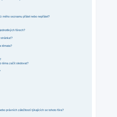
o/z mého seznamu přátel nebo nepřátel?
jednotlivých fórech?
 stránka!?
 a témata?
?
o téma začít sledovat?
?
bo právních záležitostí týkajících se tohoto fóra?