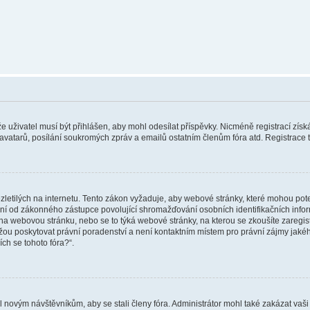
 že uživatel musí být přihlášen, aby mohl odesílat příspěvky. Nicméně registrací zís
 avatarů, posílání soukromých zpráv a emailů ostatním členům fóra atd. Registrace t
etilých na internetu. Tento zákon vyžaduje, aby webové stránky, které mohou pot
ní od zákonného zástupce povolující shromažďování osobních identifikačních informac
vat na webovou stránku, nebo se to týká webové stránky, na kterou se zkoušíte zareg
ůžou poskytovat právní poradenství a není kontaktním místem pro právní zájmy ja
ích se tohoto fóra?“.
il novým návštěvníkům, aby se stali členy fóra. Administrátor mohl také zakázat va