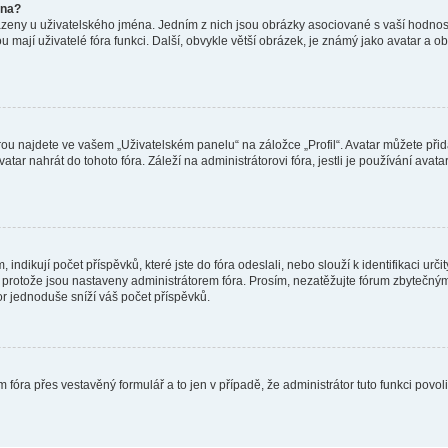
éna?
azeny u uživatelského jména. Jedním z nich jsou obrázky asociované s vaší hodnost
jakou mají uživatelé fóra funkci. Další, obvykle větší obrázek, je známý jako avatar
ou najdete ve vašem „Uživatelském panelu“ na záložce „Profil“. Avatar můžete přida
vatar nahrát do tohoto fóra. Záleží na administrátorovi fóra, jestli je používání ava
ndikují počet příspěvků, které jste do fóra odeslali, nebo slouží k identifikaci urč
protože jsou nastaveny administrátorem fóra. Prosím, nezatěžujte fórum zbytečným 
or jednoduše sníží váš počet příspěvků.
 fóra přes vestavěný formulář a to jen v případě, že administrátor tuto funkci povo