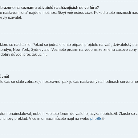
obrazeno na seznamu uživatelů nacházejících se ve fóru?
né nastavení fóra“ najdete možnost
Skrýt můj online stav
. Pokud u této možnosti nas
rytý uživatel.
teré se nacházíte. Pokud se jedná o tento případ, přejděte na váš „Uživatelský pa
a, Londýn, New York, Sydney atd. Vezměte prosím na vědomí, že změnu časové zóny, 
 dobrý důvod, proč tak učinit.
rávně!
ě, ale čas se stále zobrazuje nesprávně, pak je čas nastavený na hodinách serveru 
or nenainstaloval, nebo nikdo toto fórum do vašeho jazyka nepřeložil. Zkuste se ze
ořit nový překlad. Více informací můžete najít na webu
phpBB
®.