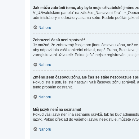
Jak můžu zabránit tomu, aby bylo moje uživatelské jméno z
V „Uživatelském panelu“ na záložce „Nastavení fóra“ -> „Obec
administrátory, moderátory a sama sebe. Budete počítán jako sk
Nahoru
Zobrazení časů není správné!
Je možné, že zobrazený čas je pro jinou časovou zónu, než ve k
aby odpovídala vaší konkrétní oblasti, např. Praha, Bratislav
zaregistrovaní uživatelé. Pokud ještě nejste registrováni, toto je
Nahoru
Změnil jsem časovou zónu, ale čas se stále nezobrazuje sp
Pokud jste si jisti, že jste nastavili vaši časovou zónu správn
tento problém odstranit.
Nahoru
Můj jazyk není na seznamu!
Pokud váš jazyk není na seznamu jazyků, tak ho buď administrát
jazyk. Pokud překlad do vašeho jazyku neexistuje, můžete vytv
Nahoru