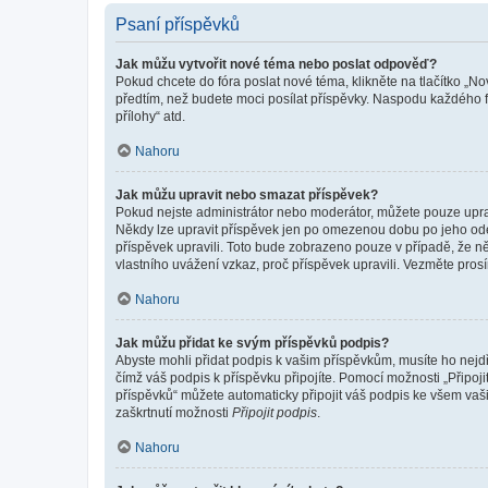
Psaní příspěvků
Jak můžu vytvořit nové téma nebo poslat odpověď?
Pokud chcete do fóra poslat nové téma, klikněte na tlačítko „No
předtím, než budete moci posílat příspěvky. Naspodu každého fó
přílohy“ atd.
Nahoru
Jak můžu upravit nebo smazat příspěvek?
Pokud nejste administrátor nebo moderátor, můžete pouze upravo
Někdy lze upravit příspěvek jen po omezenou dobu po jeho odesl
příspěvek upravili. Toto bude zobrazeno pouze v případě, že n
vlastního uvážení vzkaz, proč příspěvek upravili. Vezměte pr
Nahoru
Jak můžu přidat ke svým příspěvků podpis?
Abyste mohli přidat podpis k vašim příspěvkům, musíte ho nejdří
čímž váš podpis k příspěvku připojíte. Pomocí možnosti „Připo
příspěvků“ můžete automaticky připojit váš podpis ke všem vaš
zaškrtnutí možnosti
Připojit podpis
.
Nahoru