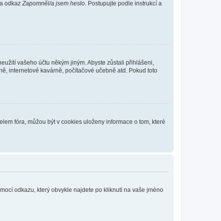
 na odkaz
Zapomněl/a jsem heslo
. Postupujte podle instrukcí a
eužití vašeho účtu někým jiným. Abyste zůstali přihlášeni,
vně, internetové kavárně, počítačové učebně atd. Pokud toto
elem fóra, můžou být v cookies uloženy informace o tom, které
omocí odkazu, který obvykle najdete po kliknutí na vaše jméno