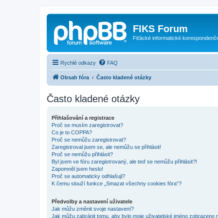
FIKS Forum
Fiťácké informatické korespondenč
Rychlé odkazy
FAQ
Obsah fóra
Často kladené otázky
Často kladené otázky
Přihlašování a registrace
Proč se musím zaregistrovat?
Co je to COPPA?
Proč se nemůžu zaregistrovat?
Zaregistroval jsem se, ale nemůžu se přihlásit!
Proč se nemůžu přihlásit?
Byl jsem ve fóru zaregistrovaný, ale teď se nemůžu přihlásit?!
Zapomněl jsem heslo!
Proč se automaticky odhlašuji?
K čemu slouží funkce „Smazat všechny cookies fóra“?
Předvolby a nastavení uživatele
Jak můžu změnit svoje nastavení?
Jak můžu zabránit tomu, aby bylo moje uživatelské jméno zobrazeno 