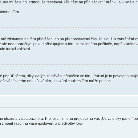
t, ale můžete ho jednoduše resetovat. Přejděte na přihlašovací stránku a klikněte
rátora fóra.
i mě
zůstanete na fóru přihlášen jen po přednastavený čas. To slouží k zabránění zn
se ale nedoporučuje, pokud přistupujete k fóru ze sdíleného počítače, např. v kniho
tuto funkci zakázal.
phpBB fórem, díky kterým zůstáváte přihlášen ve fóru. Pokud je to povoleno majit
přihlašováním nebo odhlašováním, smazání cookies fóra může pomoci.
ení uložena v databázi fóra. Pro jejich změnu přejděte na váš „Uživatelský panel“ p
i změnit všechna vaše nastavení a předvolby fóra.