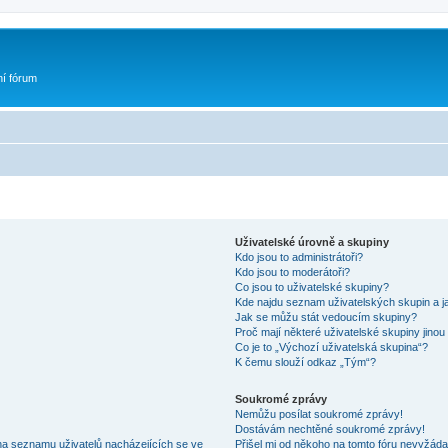
ní fórum
Uživatelské úrovně a skupiny
Kdo jsou to administrátoři?
Kdo jsou to moderátoři?
Co jsou to uživatelské skupiny?
Kde najdu seznam uživatelských skupin a j
Jak se můžu stát vedoucím skupiny?
Proč mají některé uživatelské skupiny jinou
Co je to „Výchozí uživatelská skupina“?
K čemu slouží odkaz „Tým“?
Soukromé zprávy
Nemůžu posílat soukromé zprávy!
Dostávám nechtěné soukromé zprávy!
na seznamu uživatelů nacházejících se ve
Přišel mi od někoho na tomto fóru nevyžáda