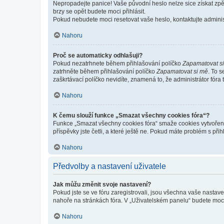
Nepropadejte panice! Vaše původní heslo nelze sice získat zpě
brzy se opět budete moci přihlásit.
Pokud nebudete moci resetovat vaše heslo, kontaktujte administ
Nahoru
Proč se automaticky odhlašuji?
Pokud nezatrhnete během přihlašování políčko
Zapamatovat s
zatrhněte během přihlašování políčko
Zapamatovat si mě
. To 
zaškrtávací políčko nevidíte, znamená to, že administrátor fóra 
Nahoru
K čemu slouží funkce „Smazat všechny cookies fóra“?
Funkce „Smazat všechny cookies fóra“ smaže cookies vytvořené 
příspěvky jste četli, a které ještě ne. Pokud máte problém s 
Nahoru
Předvolby a nastavení uživatele
Jak můžu změnit svoje nastavení?
Pokud jste se ve fóru zaregistrovali, jsou všechna vaše nastav
nahoře na stránkách fóra. V „Uživatelském panelu“ budete moc
Nahoru