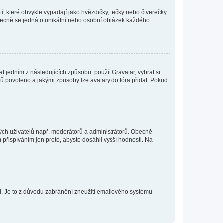
í, které obvykle vypadají jako hvězdičky, tečky nebo čtverečky
 a obecně se jedná o unikátní nebo osobní obrázek každého
t jedním z následujících způsobů: použít Gravatar, vybrat si
tarů povoleno a jakými způsoby lze avatary do fóra přidat. Pokud
itých uživatelů např. moderátorů a administrátorů. Obecně
přispíváním jen proto, abyste dosáhli vyšší hodnosti. Na
lil. Je to z důvodu zabránění zneužití emailového systému