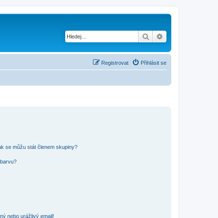
Hledat
Pokročilé hledání
Registrovat
Přihlásit se
ak se můžu stát členem skupiny?
 barvu?
ný nebo urážlivý email!