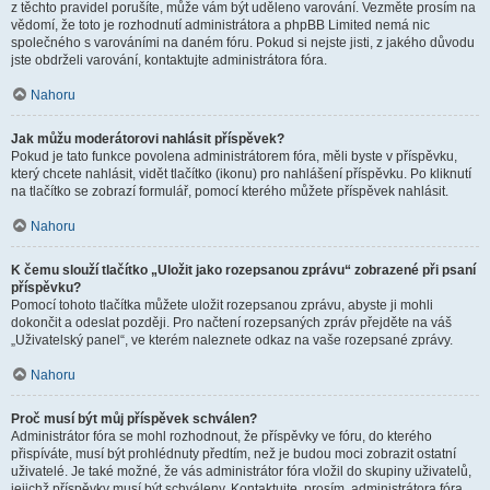
z těchto pravidel porušíte, může vám být uděleno varování. Vezměte prosím na
vědomí, že toto je rozhodnutí administrátora a phpBB Limited nemá nic
společného s varováními na daném fóru. Pokud si nejste jisti, z jakého důvodu
jste obdrželi varování, kontaktujte administrátora fóra.
Nahoru
Jak můžu moderátorovi nahlásit příspěvek?
Pokud je tato funkce povolena administrátorem fóra, měli byste v příspěvku,
který chcete nahlásit, vidět tlačítko (ikonu) pro nahlášení příspěvku. Po kliknutí
na tlačítko se zobrazí formulář, pomocí kterého můžete příspěvek nahlásit.
Nahoru
K čemu slouží tlačítko „Uložit jako rozepsanou zprávu“ zobrazené při psaní
příspěvku?
Pomocí tohoto tlačítka můžete uložit rozepsanou zprávu, abyste ji mohli
dokončit a odeslat později. Pro načtení rozepsaných zpráv přejděte na váš
„Uživatelský panel“, ve kterém naleznete odkaz na vaše rozepsané zprávy.
Nahoru
Proč musí být můj příspěvek schválen?
Administrátor fóra se mohl rozhodnout, že příspěvky ve fóru, do kterého
přispíváte, musí být prohlédnuty předtím, než je budou moci zobrazit ostatní
uživatelé. Je také možné, že vás administrátor fóra vložil do skupiny uživatelů,
jejichž příspěvky musí být schváleny. Kontaktujte, prosím, administrátora fóra