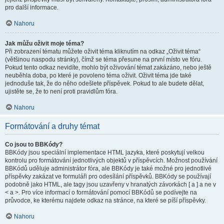
pro další informace.
Nahoru
Jak můžu oživit moje téma?
Při zobrazení tématu můžete oživit téma kliknutím na odkaz „Oživit téma“
(většinou naspodu stránky), čímž se téma přesune na první místo ve fóru.
Pokud tento odkaz nevidíte, mohlo být oživování témat zakázáno, nebo ještě
neuběhla doba, po které je povoleno téma oživit. Oživit téma jde také
jednoduše tak, že do něho odešlete příspěvek. Pokud to ale budete dělat,
ujistěte se, že to není proti pravidlům fóra.
Nahoru
Formátování a druhy témat
Co jsou to BBKódy?
BBKódy jsou speciální implementace HTML jazyka, které poskytují velkou
kontrolu pro formátování jednotlivých objektů v příspěvcích. Možnost používání
BBKódů uděluje administrátor fóra, ale BBKódy je také možné pro jednotlivé
příspěvky zakázat ve formuláři pro odesílání příspěvků. BBKódy se používají
podobně jako HTML, ale tagy jsou uzavřeny v hranatých závorkách [ a ] a ne v
< a >. Pro více informací o formátování pomocí BBKódů se podívejte na
průvodce, ke kterému najdete odkaz na stránce, na které se píší příspěvky.
Nahoru