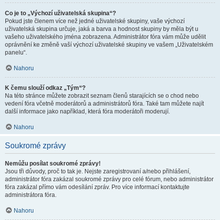
Co je to „Výchozí uživatelská skupina“?
Pokud jste členem více než jedné uživatelské skupiny, vaše výchozí
uživatelská skupina určuje, jaká a barva a hodnost skupiny by měla být u
vašeho uživatelského jména zobrazena. Administrátor fóra vám může udělit
oprávnění ke změně vaší výchozí uživatelské skupiny ve vašem „Uživatelském
panelu“.
Nahoru
K čemu slouží odkaz „Tým“?
Na této stránce můžete zobrazit seznam členů starajících se o chod nebo
vedení fóra včetně moderátorů a administrátorů fóra. Také tam můžete najít
další informace jako například, která fóra moderátoři moderují.
Nahoru
Soukromé zprávy
Nemůžu posílat soukromé zprávy!
Jsou tři důvody, proč to tak je. Nejste zaregistrovaní a/nebo přihlášení,
administrátor fóra zakázal soukromé zprávy pro celé fórum, nebo administrátor
fóra zakázal přímo vám odesílání zpráv. Pro více informací kontaktujte
administrátora fóra.
Nahoru