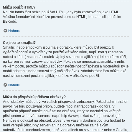
Můžu použít HTML?
Ne. Na tomto fóru nelze používat HTML, aby bylo zpracováno jako HTML.
Většinu formátování, které lze provést pomocí HTML, lze nahradit použitím
BBKódů.
Nahoru
Co jsou to smajlíci?
Smajlíci nebo emotikony jsou malé obrázky, které můžou být použity k
vyjádření pocitů a vytvořeny za použití krátkého kódu, např. kód :) znamená
radost a kód :( znamená smutek. Úplný seznam smajlíků najdete na formuláři,
na kterém se tvoří zprávy a příspěvky. Pokuste se nepoužívat smajlíky v příliš
velkém počtu, protože můžou způsobit nečitelnost příspěvku a moderátoři by je
mohli odstranit, nebo smazat celý váš příspěvek. Administrátor fóra může také
nastavit omezení počtu smajlíků, které lze v příspěvku použít.
Nahoru
Můžu do příspěvků přidávat obrázky?
Ano, obrázky můžou být ve vašich příspěvcích zobrazeny. Pokud administrátor
povolil ve fóru používání příloh, budete moci nahrát obrázek do fóra. V
opačném případě musíte odkázat na obrázek, který se nachází na veřejně
přístupném webovém serveru, např. http://www.priklad.cz/muj-obrazek.gif.
Nemůžete odkázat na obrázek uložený ve vašem vlastním počítači (pokud to
není veřejně přístupný server) ani na obrázky uložené za nějakým
autentizačním mechanizmem, např. v emailech na seznamu.cz nebo v Gmailu,