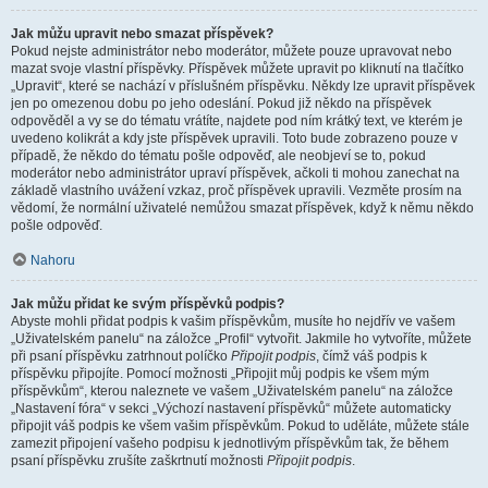
Jak můžu upravit nebo smazat příspěvek?
Pokud nejste administrátor nebo moderátor, můžete pouze upravovat nebo
mazat svoje vlastní příspěvky. Příspěvek můžete upravit po kliknutí na tlačítko
„Upravit“, které se nachází v příslušném příspěvku. Někdy lze upravit příspěvek
jen po omezenou dobu po jeho odeslání. Pokud již někdo na příspěvek
odpověděl a vy se do tématu vrátíte, najdete pod ním krátký text, ve kterém je
uvedeno kolikrát a kdy jste příspěvek upravili. Toto bude zobrazeno pouze v
případě, že někdo do tématu pošle odpověď, ale neobjeví se to, pokud
moderátor nebo administrátor upraví příspěvek, ačkoli ti mohou zanechat na
základě vlastního uvážení vzkaz, proč příspěvek upravili. Vezměte prosím na
vědomí, že normální uživatelé nemůžou smazat příspěvek, když k němu někdo
pošle odpověď.
Nahoru
Jak můžu přidat ke svým příspěvků podpis?
Abyste mohli přidat podpis k vašim příspěvkům, musíte ho nejdřív ve vašem
„Uživatelském panelu“ na záložce „Profil“ vytvořit. Jakmile ho vytvoříte, můžete
při psaní příspěvku zatrhnout políčko
Připojit podpis
, čímž váš podpis k
příspěvku připojíte. Pomocí možnosti „Připojit můj podpis ke všem mým
příspěvkům“, kterou naleznete ve vašem „Uživatelském panelu“ na záložce
„Nastavení fóra“ v sekci „Výchozí nastavení příspěvků“ můžete automaticky
připojit váš podpis ke všem vašim příspěvkům. Pokud to uděláte, můžete stále
zamezit připojení vašeho podpisu k jednotlivým příspěvkům tak, že během
psaní příspěvku zrušíte zaškrtnutí možnosti
Připojit podpis
.