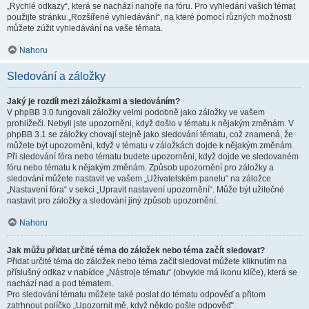
„Rychlé odkazy“, která se nachází nahoře na fóru. Pro vyhledání vašich témat
použijte stránku „Rozšířené vyhledávání“, na které pomocí různých možnosti
můžete zúžit vyhledávání na vaše témata.
Nahoru
Sledování a záložky
Jaký je rozdíl mezi záložkami a sledováním?
V phpBB 3.0 fungovali záložky velmi podobně jako záložky ve vašem
prohlížeči. Nebyli jste upozorněni, když došlo v tématu k nějakým změnám. V
phpBB 3.1 se záložky chovají stejně jako sledování tématu, což znamená, že
můžete být upozorněni, když v tématu v záložkách dojde k nějakým změnám.
Při sledování fóra nebo tématu budete upozorněni, když dojde ve sledovaném
fóru nebo tématu k nějakým změnám. Způsob upozornění pro záložky a
sledování můžete nastavit ve vašem „Uživatelském panelu“ na záložce
„Nastavení fóra“ v sekci „Upravit nastavení upozornění“. Může být užitečné
nastavit pro záložky a sledování jiný způsob upozornění.
Nahoru
Jak můžu přidat určité téma do záložek nebo téma začít sledovat?
Přidat určité téma do záložek nebo téma začít sledovat můžete kliknutím na
příslušný odkaz v nabídce „Nástroje tématu“ (obvykle má ikonu klíče), která se
nachází nad a pod tématem.
Pro sledování tématu můžete také poslat do tématu odpověď a přitom
zatrhnout políčko „Upozornit mě, když někdo pošle odpověď“.