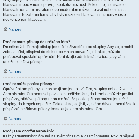
hlasování nebo v něm upravit jakoukoliv možnost. Pokud ale již uživatelé
hlasovali, jen administrátoři nebo moderátoři můžou upravit nebo smazat
hlasování. To zabrání tomu, aby byly možnosti hlasování změněny v ještě
neukončeném hlasování.
Nahoru
Proč nemám přístup do určitého fóra?
Do některých fór mají přístup jen určití uživatelé nebo skupiny. Abyste je mohli
zobrazit, číst, přispívat do nich nebo v nich provádět jiné akce, můžete
potřebovat speciální oprávnění. Kontaktujte administrátora fóra, aby vám
umožnil do fóra přístup.
Nahoru
Proč nemůžu posílat přílohy?
Oprávnění pro přílohy se nastavují pro jednotlivá fóra, skupiny nebo uživatele.
Administrátor fóra nemusel povolit do určitého fóra, do kterého můžete posílat
příspěvky, přidávat přílohy, nebo možná, že posílat přílohy můžou jen určité
skupiny, do kterých nepatříte. Pokud si nejste jisti, z jakého důvodu nemůžete k
příspěvkům přidávat přílohy, kontaktujte administrátora fóra.
Nahoru
Proč jsem obdržel varování?
Každý administrátor fóra má na svém fóru svoje vlastní pravidla. Pokud nějaké