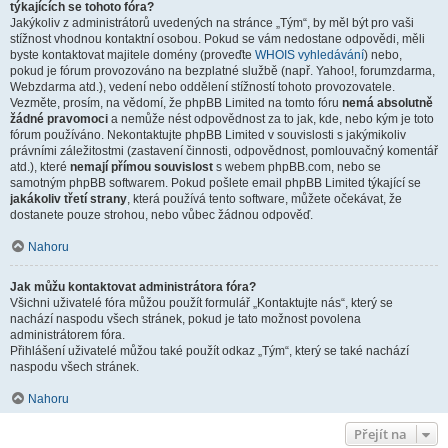
týkajících se tohoto fóra?
Jakýkoliv z administrátorů uvedených na stránce „Tým“, by měl být pro vaši
stížnost vhodnou kontaktní osobou. Pokud se vám nedostane odpovědi, měli
byste kontaktovat majitele domény (proveďte
WHOIS vyhledávání
) nebo,
pokud je fórum provozováno na bezplatné službě (např. Yahoo!, forumzdarma,
Webzdarma atd.), vedení nebo oddělení stížností tohoto provozovatele.
Vezměte, prosím, na vědomí, že phpBB Limited na tomto fóru
nemá absolutně
žádné pravomoci
a nemůže nést odpovědnost za to jak, kde, nebo kým je toto
fórum používáno. Nekontaktujte phpBB Limited v souvislosti s jakýmikoliv
právními záležitostmi (zastavení činnosti, odpovědnost, pomlouvačný komentář
atd.), které
nemají přímou souvislost
s webem phpBB.com, nebo se
samotným phpBB softwarem. Pokud pošlete email phpBB Limited týkající se
jakákoliv třetí strany
, která používá tento software, můžete očekávat, že
dostanete pouze strohou, nebo vůbec žádnou odpověď.
Nahoru
Jak můžu kontaktovat administrátora fóra?
Všichni uživatelé fóra můžou použít formulář „Kontaktujte nás“, který se
nachází naspodu všech stránek, pokud je tato možnost povolena
administrátorem fóra.
Přihlášení uživatelé můžou také použít odkaz „Tým“, který se také nachází
naspodu všech stránek.
Nahoru
Přejít na