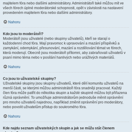
majitelem fóra nebo dalšími administrátory. Administrátoři také můžou mít ve
všech fórech úplné moderátorské schopnosti, opět v závislosti na nastavení
provedeném majitelem fóra nebo dalšími administrátory.
Nahoru
Kdo jsou to moderátoři?
Moderátoři jsou uživatelé (nebo skupiny uživatelů), kteří se starají o
každodenní chod fóra. Mají pravomoc k upravování a mazání příspěvků a
zamykání, odemykání, přesunování, mazání a rozdělování témat ve fórech,
která moderují. Obecně jsou moderátoři přítomni, aby zabraňovali uživatelů v
psaní mimo téma nebo v posílání hanlivých nebo urážlivých materiálů.
Nahoru
Co jsou to uživatelské skupiny?
Uživatelské skupiny jsou skupiny uživatelů, které dělí komunitu uživatelů na
menší části, se kterými můžou administrátoři fóra snadněji pracovat. Každý
člen fóra může patřit do několika skupin a každé skupině můžou být přiřazena
různá oprávnění. To umožňuje administrátorům jednoduše měnit oprávnění
pro mnoho uživatelů najednou, například změnit oprávnění pro moderátory,
nebo povolit uživatelům přístup do soukromého fóra.
Nahoru
Kde najdu seznam uživatelských skupin a jak se můžu stát členem