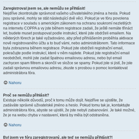
Zaregistroval jsem se, ale nemůžu se přihlásit!
Nejdříve zkontrolujte správnost vašeho uživatelského jména a hesla. Pokud
jsou správné, mohly se stát následující dvě věci. Pokud je ve fóru povolena
registrace v souladu s americkým zákonem na ochranu soukromí nezletilých
na internetu COPPA a vy jste během registrace zadali, že ještě nemáte třináct
let, budete muset postupovat podle instrukcí, které jste obdrželi emailem. Na
některých fórech je také vyžadováno, aby před přihlášením proběhla aktivace
nově registrovaného účtu a to buď vámi, nebo administrátorem. Tato informace
byla zobrazena během registrace. Pokud jste obdrželi registrační email,
pokračujte podle instrukcí, které v něm najdete. Pokud jste registrační email
neobdrželi, mohli jste zadat špatnou emailovou adresu, nebo byl email
zachycen spam filtrem a skončil ve složce se spamy. Pokud jste si jistí, že jste
zadali správnou emailovou adresu, zkuste s prosbou o pomoc kontaktovat
administrátora fóra.
Nahoru
Proč se nemůžu přihlásit?
Existuje několik důvodů, proč k tomu může dojít. Nejdříve se ujistěte, že
zadáváte správné uživatelské jméno a heslo. Pokud tomu tak je, kontaktujte
administrátora fóra, abyste se ujistili, že jste nebyli zabanováni. Je také možné,
že je na webu chyba v nastavení, která by měla být odstraněna.
Nahoru
Byl jsem ve fóru zaregistrovaný, ale teď se nemůžu přihlásit?!