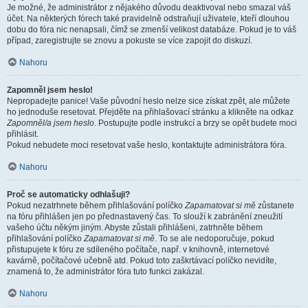
Je možné, že administrátor z nějakého důvodu deaktivoval nebo smazal váš
účet. Na některých fórech také pravidelně odstraňují uživatele, kteří dlouhou
dobu do fóra nic nenapsali, čímž se zmenší velikost databáze. Pokud je to váš
případ, zaregistrujte se znovu a pokuste se více zapojit do diskuzí.
Nahoru
Zapomněl jsem heslo!
Nepropadejte panice! Vaše původní heslo nelze sice získat zpět, ale můžete
ho jednoduše resetovat. Přejděte na přihlašovací stránku a klikněte na odkaz
Zapomněl/a jsem heslo
. Postupujte podle instrukcí a brzy se opět budete moci
přihlásit.
Pokud nebudete moci resetovat vaše heslo, kontaktujte administrátora fóra.
Nahoru
Proč se automaticky odhlašuji?
Pokud nezatrhnete během přihlašování políčko
Zapamatovat si mě
zůstanete
na fóru přihlášen jen po přednastavený čas. To slouží k zabránění zneužití
vašeho účtu někým jiným. Abyste zůstali přihlášeni, zatrhněte během
přihlašování políčko
Zapamatovat si mě
. To se ale nedoporučuje, pokud
přistupujete k fóru ze sdíleného počítače, např. v knihovně, internetové
kavárně, počítačové učebně atd. Pokud toto zaškrtávací políčko nevidíte,
znamená to, že administrátor fóra tuto funkci zakázal.
Nahoru