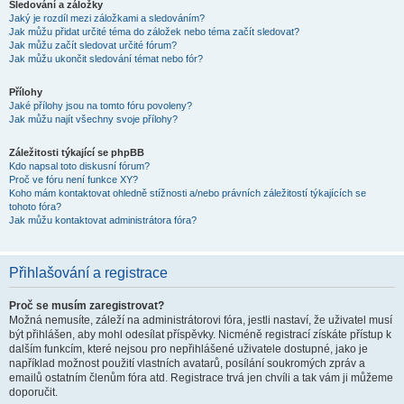
Sledování a záložky
Jaký je rozdíl mezi záložkami a sledováním?
Jak můžu přidat určité téma do záložek nebo téma začít sledovat?
Jak můžu začít sledovat určité fórum?
Jak můžu ukončit sledování témat nebo fór?
Přílohy
Jaké přílohy jsou na tomto fóru povoleny?
Jak můžu najít všechny svoje přílohy?
Záležitosti týkající se phpBB
Kdo napsal toto diskusní fórum?
Proč ve fóru není funkce XY?
Koho mám kontaktovat ohledně stížnosti a/nebo právních záležitostí týkajících se
tohoto fóra?
Jak můžu kontaktovat administrátora fóra?
Přihlašování a registrace
Proč se musím zaregistrovat?
Možná nemusíte, záleží na administrátorovi fóra, jestli nastaví, že uživatel musí
být přihlášen, aby mohl odesílat příspěvky. Nicméně registrací získáte přístup k
dalším funkcím, které nejsou pro nepřihlášené uživatele dostupné, jako je
například možnost použití vlastních avatarů, posílání soukromých zpráv a
emailů ostatním členům fóra atd. Registrace trvá jen chvíli a tak vám ji můžeme
doporučit.