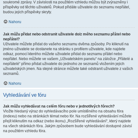
soukromé zprávy. V závislosti na použitém vzhledu můžou být zvýrazněny i
příspěvky od těchto uživatelů. Pokud přidáte uživatele do seznamu nepřátel,
budou jejich příspěvky skryty.
Nahoru
Jak můžu přidat nebo odstranit uživatele do/z mého seznamu přátel nebo
nepřátel?
Uživatele můžete přidat do vašeho seznamu dvěma způsoby. Po kliknutí na
jméno uživatele se dostanete na stránku s profilem uživatele, kde najdete
odkaz, pomocí kterého můžete uživatele přidat do seznamu přátel nebo
nepřátel. Nebo můžete ve vašem „Uživatelském panelu“ na záložce „Přátelé a
nepřátelé“ přímo přidat uživatele do jednoho ze seznamů vložením jejich
uživatelských jmen. Na stejné stránce můžete také odstranit uživatele z vašich
seznamů.
Nahoru
Vyhledávání ve fóru
Jak můžu vyhledávat na celém fóru nebo v jednotlivých fórech?
Vložte hledaný výraz do vyhledávacího pole umístěného na obsahu fóra
(indexu) nebo na stránkách témat nebo fór. Na rozšířené vyhledávání můžete
přejít kliknutím na odkaz (nebo ikonu) „Rozšířené vyhledávání“, který najdete
na všech stránkách fóra. Jakým způsobem bude vyhledávání dostupné závisí
na použitém vzhledu fóra.