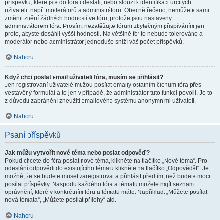
příspěvků, které jste do fóra odeslali, nebo slouží k identifikaci určitých
uživatelů např. moderátorů a administrátorů. Obecně řečeno, nemůžete sami
změnit znění žádných hodností ve fóru, protože jsou nastaveny
administrátorem fóra. Prosím, nezatěžujte fórum zbytečným přispíváním jen
proto, abyste dosáhli vyšší hodnosti. Na většině fór to nebude tolerováno a
moderátor nebo administrátor jednoduše sníží váš počet příspěvků.
Nahoru
Když chci poslat email uživateli fóra, musím se přihlásit?
Jen registrovaní uživatelé můžou posílat emaily ostatním členům fóra přes
vestavěný formulář a to jen v případě, že administrátor tuto funkci povolil. Je to
z důvodu zabránění zneužití emailového systému anonymními uživateli.
Nahoru
Psaní příspěvků
Jak můžu vytvořit nové téma nebo poslat odpověď?
Pokud chcete do fóra poslat nové téma, klikněte na tlačítko „Nové téma“. Pro
odeslání odpovědi do existujícího tématu klikněte na tlačítko „Odpovědět“. Je
možné, že se budete muset zaregistrovat a přihlásit předtím, než budete moci
posílat příspěvky. Naspodu každého fóra a tématu můžete najít seznam
oprávnění, které v konkrétním fóru a tématu máte. Například: „Můžete posílat
nová témata“, „Můžete posílat přílohy“ atd.
Nahoru