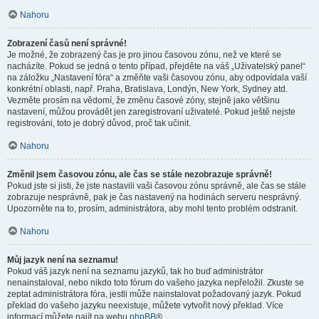
Nahoru
Zobrazení časů není správné!
Je možné, že zobrazený čas je pro jinou časovou zónu, než ve které se
nacházíte. Pokud se jedná o tento případ, přejděte na váš „Uživatelský panel“
na záložku „Nastavení fóra“ a změňte vaši časovou zónu, aby odpovídala vaší
konkrétní oblasti, např. Praha, Bratislava, Londýn, New York, Sydney atd.
Vezměte prosím na vědomí, že změnu časové zóny, stejně jako většinu
nastavení, můžou provádět jen zaregistrovaní uživatelé. Pokud ještě nejste
registrováni, toto je dobrý důvod, proč tak učinit.
Nahoru
Změnil jsem časovou zónu, ale čas se stále nezobrazuje správně!
Pokud jste si jisti, že jste nastavili vaši časovou zónu správně, ale čas se stále
zobrazuje nesprávně, pak je čas nastavený na hodinách serveru nesprávný.
Upozorněte na to, prosím, administrátora, aby mohl tento problém odstranit.
Nahoru
Můj jazyk není na seznamu!
Pokud váš jazyk není na seznamu jazyků, tak ho buď administrátor
nenainstaloval, nebo nikdo toto fórum do vašeho jazyka nepřeložil. Zkuste se
zeptat administrátora fóra, jestli může nainstalovat požadovaný jazyk. Pokud
překlad do vašeho jazyku neexistuje, můžete vytvořit nový překlad. Více
informací můžete najít na webu
phpBB
®.