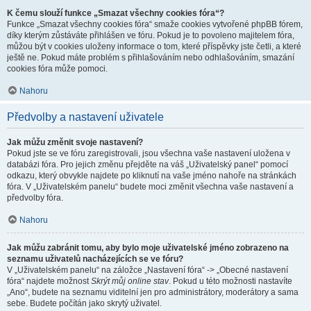
K čemu slouží funkce „Smazat všechny cookies fóra“?
Funkce „Smazat všechny cookies fóra“ smaže cookies vytvořené phpBB fórem,
díky kterým zůstáváte přihlášen ve fóru. Pokud je to povoleno majitelem fóra,
můžou být v cookies uloženy informace o tom, které příspěvky jste četli, a které
ještě ne. Pokud máte problém s přihlašováním nebo odhlašováním, smazání
cookies fóra může pomoci.
Nahoru
Předvolby a nastavení uživatele
Jak můžu změnit svoje nastavení?
Pokud jste se ve fóru zaregistrovali, jsou všechna vaše nastavení uložena v
databázi fóra. Pro jejich změnu přejděte na váš „Uživatelský panel“ pomocí
odkazu, který obvykle najdete po kliknutí na vaše jméno nahoře na stránkách
fóra. V „Uživatelském panelu“ budete moci změnit všechna vaše nastavení a
předvolby fóra.
Nahoru
Jak můžu zabránit tomu, aby bylo moje uživatelské jméno zobrazeno na
seznamu uživatelů nacházejících se ve fóru?
V „Uživatelském panelu“ na záložce „Nastavení fóra“ -> „Obecné nastavení
fóra“ najdete možnost
Skrýt můj online stav
. Pokud u této možnosti nastavíte
„Ano“, budete na seznamu viditelní jen pro administrátory, moderátory a sama
sebe. Budete počítán jako skrytý uživatel.