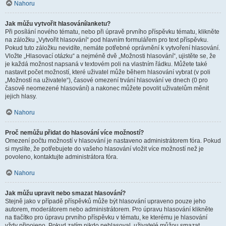
Nahoru
Jak můžu vytvořit hlasování/anketu?
Při posílání nového tématu, nebo při úpravě prvního příspěvku tématu, klikněte
na záložku „Vytvořit hlasování“ pod hlavním formulářem pro text příspěvku.
Pokud tuto záložku nevidíte, nemáte potřebné oprávnění k vytvoření hlasování.
Vložte „Hlasovací otázku“ a nejméně dvě „Možnosti hlasování“, ujistěte se, že
je každá možnost napsaná v textovém poli na vlastním řádku. Můžete také
nastavit počet možností, které uživatel může během hlasování vybrat (v poli
„Možností na uživatele“), časové omezení trvání hlasování ve dnech (0 pro
časově neomezené hlasování) a nakonec můžete povolit uživatelům měnit
jejich hlasy.
Nahoru
Proč nemůžu přidat do hlasování více možností?
Omezení počtu možností v hlasování je nastaveno administrátorem fóra. Pokud
si myslíte, že potřebujete do vašeho hlasování vložit více možností než je
povoleno, kontaktujte administrátora fóra.
Nahoru
Jak můžu upravit nebo smazat hlasování?
Stejně jako v případě příspěvků může být hlasování upraveno pouze jeho
autorem, moderátorem nebo administrátorem. Pro úpravu hlasování klikněte
na tlačítko pro úpravu prvního příspěvku v tématu, ke kterému je hlasování
vždy připojeno. Pokud zatím nikdo nehlasoval, uživatelé můžou smazat