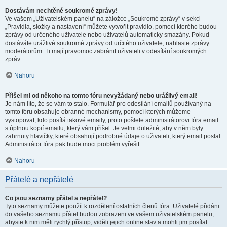
Dostávám nechtěné soukromé zprávy!
Ve vašem „Uživatelském panelu“ na záložce „Soukromé zprávy“ v sekci
„Pravidla, složky a nastavení“ můžete vytvořit pravidlo, pomocí kterého budou
zprávy od určeného uživatele nebo uživatelů automaticky smazány. Pokud
dostáváte urážlivé soukromé zprávy od určitého uživatele, nahlaste zprávy
moderátorům. Ti mají pravomoc zabránit uživateli v odesílání soukromých
zpráv.
Nahoru
Přišel mi od někoho na tomto fóru nevyžádaný nebo urážlivý email!
Je nám líto, že se vám to stalo. Formulář pro odesílání emailů používaný na
tomto fóru obsahuje obranné mechanismy, pomocí kterých můžeme
vystopovat, kdo posílá takové emaily, proto pošlete administrátorovi fóra email
s úplnou kopií emailu, který vám přišel. Je velmi důležité, aby v něm byly
zahrnuty hlavičky, které obsahují podrobné údaje o uživateli, který email poslal.
Administrátor fóra pak bude moci problém vyřešit.
Nahoru
Přátelé a nepřátelé
Co jsou seznamy přátel a nepřátel?
Tyto seznamy můžete použít k rozdělení ostatních členů fóra. Uživatelé přidáni
do vašeho seznamu přátel budou zobrazeni ve vašem uživatelském panelu,
abyste k nim měli rychlý přístup, viděli jejich online stav a mohli jim posílat