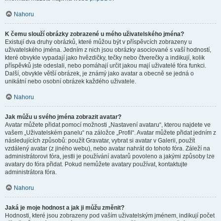
Nahoru
K čemu slouží obrázky zobrazené u mého uživatelského jména?
Existují dva druhy obrázků, které můžou být v příspěvcích zobrazeny u
uživatelského jména. Jedním z nich jsou obrázky asociované s vaší hodností,
které obvykle vypadají jako hvězdičky, tečky nebo čtverečky a indikují, kolik
příspěvků jste odeslali, nebo pomáhají určit jakou mají uživatelé fóra funkci.
Další, obvykle větší obrázek, je známý jako avatar a obecně se jedná o
unikátní nebo osobní obrázek každého uživatele.
Nahoru
Jak můžu u svého jména zobrazit avatar?
Avatar můžete přidat pomocí možnosti „Nastavení avataru“, kterou najdete ve
vašem „Uživatelském panelu“ na záložce „Profil“. Avatar můžete přidat jedním z
následujících způsobů: použít Gravatar, vybrat si avatar v Galerii, použít
vzdálený avatar (z jiného webu), nebo avatar nahrát do tohoto fóra. Záleží na
administrátorovi fóra, jestli je používání avatarů povoleno a jakými způsoby lze
avatary do fóra přidat. Pokud nemůžete avatary používat, kontaktujte
administrátora fóra.
Nahoru
Jaká je moje hodnost a jak ji můžu změnit?
Hodnosti, které jsou zobrazeny pod vaším uživatelským jménem, indikují počet