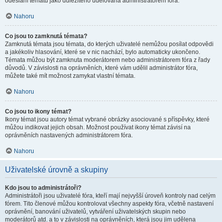
odeslání tématu jako důležitého udělována administrátorem fóra.
Nahoru
Co jsou to zamknutá témata?
Zamknutá témata jsou témata, do kterých uživatelé nemůžou posílat odpovědi
a jakékoliv hlasování, které se v nic nachází, bylo automaticky ukončeno.
Témata můžou být zamknuta moderátorem nebo administrátorem fóra z řady
důvodů. V závislosti na oprávněních, které vám udělil administrátor fóra,
můžete také mít možnost zamykat vlastní témata.
Nahoru
Co jsou to ikony témat?
Ikony témat jsou autory témat vybrané obrázky asociované s příspěvky, které
můžou indikovat jejich obsah. Možnost používat ikony témat závisí na
oprávněních nastavených administrátorem fóra.
Nahoru
Uživatelské úrovně a skupiny
Kdo jsou to administrátoři?
Administrátoři jsou uživatelé fóra, kteří mají nejvyšší úroveň kontroly nad celým
fórem. Tito členové můžou kontrolovat všechny aspekty fóra, včetně nastavení
oprávnění, banování uživatelů, vytváření uživatelských skupin nebo
moderátorů atd. a to v závislosti na oprávněních, která jsou jim udělena