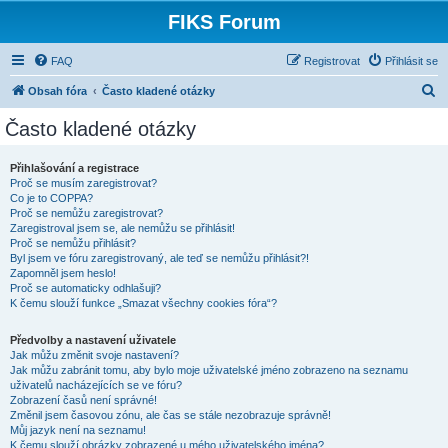
FIKS Forum
FAQ
Registrovat
Přihlásit se
H
Obsah fóra
Často kladené otázky
l
Často kladené otázky
e
d
Přihlašování a registrace
Proč se musím zaregistrovat?
a
Co je to COPPA?
t
Proč se nemůžu zaregistrovat?
Zaregistroval jsem se, ale nemůžu se přihlásit!
Proč se nemůžu přihlásit?
Byl jsem ve fóru zaregistrovaný, ale teď se nemůžu přihlásit?!
Zapomněl jsem heslo!
Proč se automaticky odhlašuji?
K čemu slouží funkce „Smazat všechny cookies fóra“?
Předvolby a nastavení uživatele
Jak můžu změnit svoje nastavení?
Jak můžu zabránit tomu, aby bylo moje uživatelské jméno zobrazeno na seznamu
uživatelů nacházejících se ve fóru?
Zobrazení časů není správné!
Změnil jsem časovou zónu, ale čas se stále nezobrazuje správně!
Můj jazyk není na seznamu!
K čemu slouží obrázky zobrazené u mého uživatelského jména?