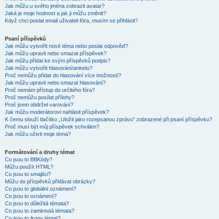
Jak můžu u svého jména zobrazit avatar?
Jaká je moje hodnost a jak ji můžu změnit?
Když chci poslat email uživateli fóra, musím se přihlásit?
Psaní příspěvků
Jak můžu vytvořit nové téma nebo poslat odpověď?
Jak můžu upravit nebo smazat příspěvek?
Jak můžu přidat ke svým příspěvků podpis?
Jak můžu vytvořit hlasování/anketu?
Proč nemůžu přidat do hlasování více možností?
Jak můžu upravit nebo smazat hlasování?
Proč nemám přístup do určitého fóra?
Proč nemůžu posílat přílohy?
Proč jsem obdržel varování?
Jak můžu moderátorovi nahlásit příspěvek?
K čemu slouží tlačítko „Uložit jako rozepsanou zprávu“ zobrazené při psaní příspěvku?
Proč musí být můj příspěvek schválen?
Jak můžu oživit moje téma?
Formátování a druhy témat
Co jsou to BBKódy?
Můžu použít HTML?
Co jsou to smajlíci?
Můžu do příspěvků přidávat obrázky?
Co jsou to globální oznámení?
Co jsou to oznámení?
Co jsou to důležitá témata?
Co jsou to zamknutá témata?
Co jsou to ikony témat?