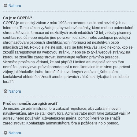
Nahoru
Co je to COPPA?
COPPA je americký zákon z roku 1998 na ochranu soukromí nezletilých na
internetu. Tento zákon vyžaduje, aby webové stránky, které mohou potenciálně
shromažďovat informace od nezletilých osob mladších 13 let, získaly písemný
souhlas rodičů nebo nějaké jiné potvrzení od zákonného zástupce povolující
shromažďování osobních identifikačních informací od nezletilých osob
mladších 13 let. Pokud si nejste jisti, jestli se toto týká vás, jako někoho, kdo se
zkouší zaregistrovat na webovou stránku, nebo se to týká webové stránky, na
kterou se zkoušíte zaregistrovat, kontaktujte vašeho právního poradce.
Vezměte prosím na vědomí, že ani phpBB Limited ani majitelé tohoto fóra
nemůžou poskytovat právní poradenství a není kontaktním místem pro právní
zájmy jakéhokoliv druhu, kromě těch uvedených v otázce „Koho mám
kontaktovat ohledně stížnosti a/nebo právních záležitostí týkajících se tohoto
fóra?“.
Nahoru
Proč se nemůžu zaregistrovat?
Je možné, že administrátor fóra zakázal registrace, aby zabránil novým
návštěvníkům, aby se stali členy fóra. Administrátor mohl také zakázat vaši IP
adresu nebo používání uživatelského jména, pomocí kterého se snažíš
zaregistrovat. Kontaktujte administrátora fóra a požádejte ho o pomoc.
Nahoru