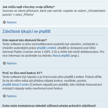
Jak můžu najít všechny svoje přílohy?
Seznam se všemi přílohami, které jste nahráli, najdete ve vašem „Uživatelském
panelu“ v sekci „Přílohy“.
Nahoru
Záležitosti týkající se phpBB
Kdo napsal toto diskusní fórum?
Tento software (v jeho nemodifikované podobě) byl vytvořen, zveřejněn a
chráněn autorskými právy
phpBB Limited
. phpBB je dostupné pod GNU
General Public License verze 2 (GPL-2.0) a může být volně distribuováno. Pro
více informací se podívejte na stránku
About phpBB
(angl.).
Nahoru
Proč ve fóru není funkce XY?
Tento software byl napsán a je licencován přes phpBB Limited. Pokud věříte,
že by do něho měla být přidána nějaká funkce, navštivte, prosím,
phpBB Ideas Centre
(Centrum nápadů pro phpBB), kde můžete hlasovat pro
existující nápady nebo navrhnout nové funkce.
Nahoru
Koho mám kontaktovat ohledně stížnosti a/nebo právních záležitostí