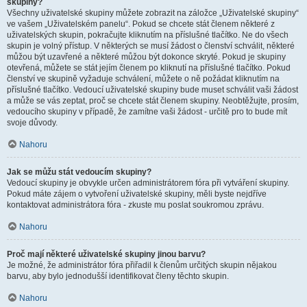
skupiny?
Všechny uživatelské skupiny můžete zobrazit na záložce „Uživatelské skupiny“
ve vašem „Uživatelském panelu“. Pokud se chcete stát členem některé z
uživatelských skupin, pokračujte kliknutím na příslušné tlačítko. Ne do všech
skupin je volný přístup. V některých se musí žádost o členství schválit, některé
můžou být uzavřené a některé můžou být dokonce skryté. Pokud je skupiny
otevřená, můžete se stát jejím členem po kliknutí na příslušné tlačítko. Pokud
členství ve skupině vyžaduje schválení, můžete o ně požádat kliknutím na
příslušné tlačítko. Vedoucí uživatelské skupiny bude muset schválit vaši žádost
a může se vás zeptat, proč se chcete stát členem skupiny. Neobtěžujte, prosím,
vedoucího skupiny v případě, že zamítne vaši žádost - určitě pro to bude mít
svoje důvody.
Nahoru
Jak se můžu stát vedoucím skupiny?
Vedoucí skupiny je obvykle určen administrátorem fóra při vytváření skupiny.
Pokud máte zájem o vytvoření uživatelské skupiny, měli byste nejdříve
kontaktovat administrátora fóra - zkuste mu poslat soukromou zprávu.
Nahoru
Proč mají některé uživatelské skupiny jinou barvu?
Je možné, že administrátor fóra přiřadil k členům určitých skupin nějakou
barvu, aby bylo jednodušší identifikovat členy těchto skupin.
Nahoru