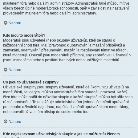
majitelem fóra nebo dalšími administrátory. Administrátoři také můžou mít ve
všech fórech úplné moderátorské schopnosti, opět v závislosti na nastavení
provedeném majitelem fóra nebo dalšími administrátory.
Nahoru
Kdo jsou to moderátoři?
Moderátoři jsou uživatelé (nebo skupiny uživatelů), kteří se starají o
každodenní chod fóra. Mají pravomoc k upravování a mazání příspěvků a
zamykání, odemykání, přesunování, mazání a rozdělování témat ve fórech,
která moderují. Obecně jsou moderátoři přítomni, aby zabraňovali uživatelů v
psaní mimo téma nebo v posílání hanlivých nebo urážlivých materiálů.
Nahoru
Co jsou to uživatelské skupiny?
Uživatelské skupiny jsou skupiny uživatelů, které dělí komunitu uživatelů na
menší části, se kterými můžou administrátoři fóra snadněji pracovat. Každý
člen fóra může patřit do několika skupin a každé skupině můžou být přiřazena
různá oprávnění. To umožňuje administrátorům jednoduše měnit oprávnění
pro mnoho uživatelů najednou, například změnit oprávnění pro moderátory,
nebo povolit uživatelům přístup do soukromého fóra.
Nahoru
Kde najdu seznam uživatelských skupin a jak se můžu stát členem