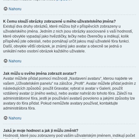
Nahoru
K čemu slouží obrázky zobrazené u mého uživatelského jména?
Existují dva druhy obrázků, které můžou být v příspěvcích zobrazeny u
uživatelského jména. Jedním z nich jsou obrázky asociované s vaší hodností,
které obvykle vypadají jako hvězdičky, tečky nebo čtverečky a indikují, kolik
příspěvků jste odeslali, nebo pomáhají určit jakou mají uživatelé fóra funkci.
Další, obvykle větší obrázek, je známý jako avatar a obecně se jedná o
unikátní nebo osobní obrázek každého uživatele.
Nahoru
Jak můžu u svého jména zobrazit avatar?
Avatar můžete přidat pomocí možnosti „Nastavení avataru“, kterou najdete ve
vašem „Uživatelském panelu“ na záložce „Profil“. Avatar můžete přidat jedním z
následujících způsobů: použít Gravatar, vybrat si avatar v Galerii, použít
vzdálený avatar (z jiného webu), nebo avatar nahrát do tohoto fóra. Záleží na
administrátorovi fóra, jestli je používání avatarů povoleno a jakými způsoby lze
avatary do fóra přidat. Pokud nemůžete avatary používat, kontaktujte
administrátora fóra.
Nahoru
Jaká je moje hodnost a jak ji můžu změnit?
Hodnosti, které jsou zobrazeny pod vaším uživatelským jménem, indikují počet