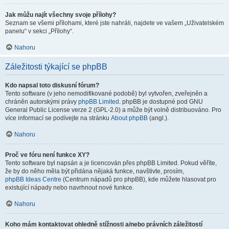
Jak můžu najít všechny svoje přílohy?
Seznam se všemi přílohami, které jste nahráli, najdete ve vašem „Uživatelském
panelu“ v sekci „Přílohy“.
Nahoru
Záležitosti týkající se phpBB
Kdo napsal toto diskusní fórum?
Tento software (v jeho nemodifikované podobě) byl vytvořen, zveřejněn a
chráněn autorskými právy
phpBB Limited
. phpBB je dostupné pod GNU
General Public License verze 2 (GPL-2.0) a může být volně distribuováno. Pro
více informací se podívejte na stránku
About phpBB
(angl.).
Nahoru
Proč ve fóru není funkce XY?
Tento software byl napsán a je licencován přes phpBB Limited. Pokud věříte,
že by do něho měla být přidána nějaká funkce, navštivte, prosím,
phpBB Ideas Centre
(Centrum nápadů pro phpBB), kde můžete hlasovat pro
existující nápady nebo navrhnout nové funkce.
Nahoru
Koho mám kontaktovat ohledně stížnosti a/nebo právních záležitostí