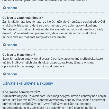
odeslání tématu jako důležitého udělována administrátorem fóra.
Nahoru
Co jsou to zamknutá témata?
Zamknutá témata jsou témata, do kterých uživatelé nemůžou posílat odpovědi
a jakékoliv hlasování, které se v nic nachází, bylo automaticky ukončeno.
Témata můžou být zamknuta moderátorem nebo administrátorem fóra z řady
důvodů. V závislosti na oprávněních, které vám udělil administrátor fóra,
můžete také mít možnost zamykat vlastní témata.
Nahoru
Co jsou to ikony témat?
Ikony témat jsou autory témat vybrané obrázky asociované s příspěvky, které
můžou indikovat jejich obsah. Možnost používat ikony témat závisí na
oprávněních nastavených administrátorem fóra.
Nahoru
Uživatelské úrovně a skupiny
Kdo jsou to administrátoři?
Administrátoři jsou uživatelé fóra, kteří mají nejvyšší úroveň kontroly nad celým
fórem. Tito členové můžou kontrolovat všechny aspekty fóra, včetně nastavení
oprávnění, banování uživatelů, vytváření uživatelských skupin nebo
moderátorů atd. a to v závislosti na oprávněních, která jsou jim udělena