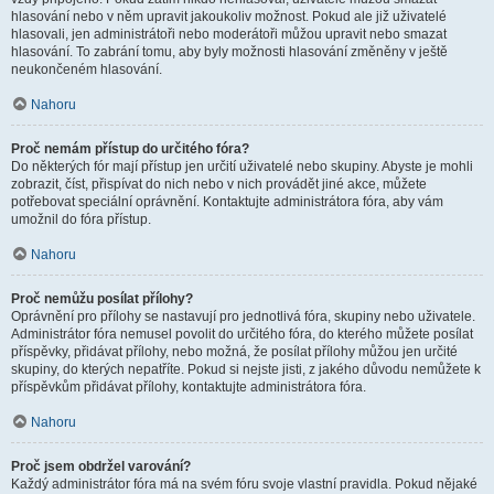
hlasování nebo v něm upravit jakoukoliv možnost. Pokud ale již uživatelé
hlasovali, jen administrátoři nebo moderátoři můžou upravit nebo smazat
hlasování. To zabrání tomu, aby byly možnosti hlasování změněny v ještě
neukončeném hlasování.
Nahoru
Proč nemám přístup do určitého fóra?
Do některých fór mají přístup jen určití uživatelé nebo skupiny. Abyste je mohli
zobrazit, číst, přispívat do nich nebo v nich provádět jiné akce, můžete
potřebovat speciální oprávnění. Kontaktujte administrátora fóra, aby vám
umožnil do fóra přístup.
Nahoru
Proč nemůžu posílat přílohy?
Oprávnění pro přílohy se nastavují pro jednotlivá fóra, skupiny nebo uživatele.
Administrátor fóra nemusel povolit do určitého fóra, do kterého můžete posílat
příspěvky, přidávat přílohy, nebo možná, že posílat přílohy můžou jen určité
skupiny, do kterých nepatříte. Pokud si nejste jisti, z jakého důvodu nemůžete k
příspěvkům přidávat přílohy, kontaktujte administrátora fóra.
Nahoru
Proč jsem obdržel varování?
Každý administrátor fóra má na svém fóru svoje vlastní pravidla. Pokud nějaké