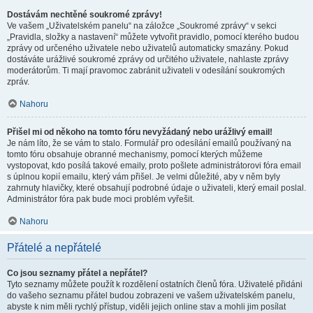
Dostávám nechtěné soukromé zprávy!
Ve vašem „Uživatelském panelu“ na záložce „Soukromé zprávy“ v sekci
„Pravidla, složky a nastavení“ můžete vytvořit pravidlo, pomocí kterého budou
zprávy od určeného uživatele nebo uživatelů automaticky smazány. Pokud
dostáváte urážlivé soukromé zprávy od určitého uživatele, nahlaste zprávy
moderátorům. Ti mají pravomoc zabránit uživateli v odesílání soukromých
zpráv.
Nahoru
Přišel mi od někoho na tomto fóru nevyžádaný nebo urážlivý email!
Je nám líto, že se vám to stalo. Formulář pro odesílání emailů používaný na
tomto fóru obsahuje obranné mechanismy, pomocí kterých můžeme
vystopovat, kdo posílá takové emaily, proto pošlete administrátorovi fóra email
s úplnou kopií emailu, který vám přišel. Je velmi důležité, aby v něm byly
zahrnuty hlavičky, které obsahují podrobné údaje o uživateli, který email poslal.
Administrátor fóra pak bude moci problém vyřešit.
Nahoru
Přátelé a nepřátelé
Co jsou seznamy přátel a nepřátel?
Tyto seznamy můžete použít k rozdělení ostatních členů fóra. Uživatelé přidáni
do vašeho seznamu přátel budou zobrazeni ve vašem uživatelském panelu,
abyste k nim měli rychlý přístup, viděli jejich online stav a mohli jim posílat