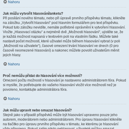
Nahoru
Jak můžu vytvořit hlasování/anketu?
Při posílání nového tématu, nebo při úpravě prvního příspěvku tématu, klikněte
na záložku „Vytvořit hlasování“ pod hlavním formulářem pro text příspěvku.
Pokud tuto záložku nevidíte, nemáte potřebné oprávnění k vytvoření hlasování.
Vložte „Hlasovací otázku“ a nejméně dvě „Možnosti hlasování“, ujistěte se, že
je každá možnost napsaná v textovém poli na vlastním řádku. Můžete také
nastavit počet možností, které uživatel může během hlasování vybrat (v poli
„Možností na uživatele“), časové omezení trvání hlasování ve dnech (0 pro
časově neomezené hlasování) a nakonec můžete povolit uživatelům měnit
jejich hlasy.
Nahoru
Proč nemůžu přidat do hlasování více možností?
Omezení počtu možností v hlasování je nastaveno administrátorem fóra. Pokud
si myslíte, že potřebujete do vašeho hlasování vložit více možností než je
povoleno, kontaktujte administrátora fóra.
Nahoru
Jak můžu upravit nebo smazat hlasování?
Stejně jako v případě příspěvků může být hlasování upraveno pouze jeho
autorem, moderátorem nebo administrátorem. Pro úpravu hlasování klikněte
na tlačítko pro úpravu prvního příspěvku v tématu, ke kterému je hlasování
vždy připojeno. Pokud zatím nikdo nehlasoval, uživatelé můžou smazat