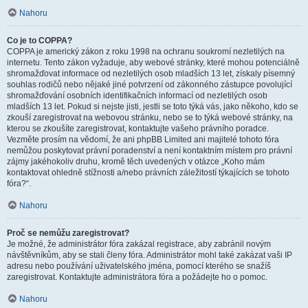
Nahoru
Co je to COPPA?
COPPA je americký zákon z roku 1998 na ochranu soukromí nezletilých na
internetu. Tento zákon vyžaduje, aby webové stránky, které mohou potenciálně
shromažďovat informace od nezletilých osob mladších 13 let, získaly písemný
souhlas rodičů nebo nějaké jiné potvrzení od zákonného zástupce povolující
shromažďování osobních identifikačních informací od nezletilých osob
mladších 13 let. Pokud si nejste jisti, jestli se toto týká vás, jako někoho, kdo se
zkouší zaregistrovat na webovou stránku, nebo se to týká webové stránky, na
kterou se zkoušíte zaregistrovat, kontaktujte vašeho právního poradce.
Vezměte prosím na vědomí, že ani phpBB Limited ani majitelé tohoto fóra
nemůžou poskytovat právní poradenství a není kontaktním místem pro právní
zájmy jakéhokoliv druhu, kromě těch uvedených v otázce „Koho mám
kontaktovat ohledně stížnosti a/nebo právních záležitostí týkajících se tohoto
fóra?“.
Nahoru
Proč se nemůžu zaregistrovat?
Je možné, že administrátor fóra zakázal registrace, aby zabránil novým
návštěvníkům, aby se stali členy fóra. Administrátor mohl také zakázat vaši IP
adresu nebo používání uživatelského jména, pomocí kterého se snažíš
zaregistrovat. Kontaktujte administrátora fóra a požádejte ho o pomoc.
Nahoru