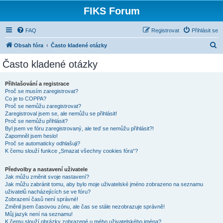
FIKS Forum
FAQ
Registrovat
Přihlásit se
H
Obsah fóra
Často kladené otázky
l
Často kladené otázky
e
d
Přihlašování a registrace
Proč se musím zaregistrovat?
a
Co je to COPPA?
t
Proč se nemůžu zaregistrovat?
Zaregistroval jsem se, ale nemůžu se přihlásit!
Proč se nemůžu přihlásit?
Byl jsem ve fóru zaregistrovaný, ale teď se nemůžu přihlásit?!
Zapomněl jsem heslo!
Proč se automaticky odhlašuji?
K čemu slouží funkce „Smazat všechny cookies fóra“?
Předvolby a nastavení uživatele
Jak můžu změnit svoje nastavení?
Jak můžu zabránit tomu, aby bylo moje uživatelské jméno zobrazeno na seznamu
uživatelů nacházejících se ve fóru?
Zobrazení časů není správné!
Změnil jsem časovou zónu, ale čas se stále nezobrazuje správně!
Můj jazyk není na seznamu!
K čemu slouží obrázky zobrazené u mého uživatelského jména?