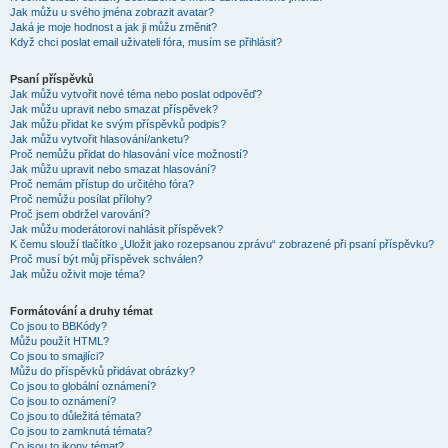
Jak můžu u svého jména zobrazit avatar?
Jaká je moje hodnost a jak ji můžu změnit?
Když chci poslat email uživateli fóra, musím se přihlásit?
Psaní příspěvků
Jak můžu vytvořit nové téma nebo poslat odpověď?
Jak můžu upravit nebo smazat příspěvek?
Jak můžu přidat ke svým příspěvků podpis?
Jak můžu vytvořit hlasování/anketu?
Proč nemůžu přidat do hlasování více možností?
Jak můžu upravit nebo smazat hlasování?
Proč nemám přístup do určitého fóra?
Proč nemůžu posílat přílohy?
Proč jsem obdržel varování?
Jak můžu moderátorovi nahlásit příspěvek?
K čemu slouží tlačítko „Uložit jako rozepsanou zprávu“ zobrazené při psaní příspěvku?
Proč musí být můj příspěvek schválen?
Jak můžu oživit moje téma?
Formátování a druhy témat
Co jsou to BBKódy?
Můžu použít HTML?
Co jsou to smajlíci?
Můžu do příspěvků přidávat obrázky?
Co jsou to globální oznámení?
Co jsou to oznámení?
Co jsou to důležitá témata?
Co jsou to zamknutá témata?
Co jsou to ikony témat?