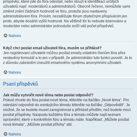
příspěvků, které jste do fóra odeslali, nebo slouží k identifikaci určitých
uživatelů např. moderátorů a administrátorů. Obecně řečeno, nemůžete sami
změnit znění žádných hodností ve fóru, protože jsou nastaveny
administrátorem fóra. Prosím, nezatěžujte fórum zbytečným přispíváním jen
proto, abyste dosáhli vyšší hodnosti. Na většině fór to nebude tolerováno a
moderátor nebo administrátor jednoduše sníží váš počet příspěvků.
Nahoru
Když chci poslat email uživateli fóra, musím se přihlásit?
Jen registrovaní uživatelé můžou posílat emaily ostatním členům fóra přes
vestavěný formulář a to jen v případě, že administrátor tuto funkci povolil. Je to
z důvodu zabránění zneužití emailového systému anonymními uživateli.
Nahoru
Psaní příspěvků
Jak můžu vytvořit nové téma nebo poslat odpověď?
Pokud chcete do fóra poslat nové téma, klikněte na tlačítko „Nové téma“. Pro
odeslání odpovědi do existujícího tématu klikněte na tlačítko „Odpovědět“. Je
možné, že se budete muset zaregistrovat a přihlásit předtím, než budete moci
posílat příspěvky. Naspodu každého fóra a tématu můžete najít seznam
oprávnění, které v konkrétním fóru a tématu máte. Například: „Můžete posílat
nová témata“, „Můžete posílat přílohy“ atd.
Nahoru