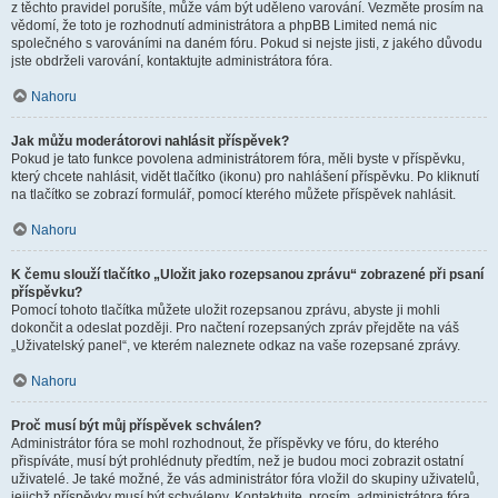
z těchto pravidel porušíte, může vám být uděleno varování. Vezměte prosím na
vědomí, že toto je rozhodnutí administrátora a phpBB Limited nemá nic
společného s varováními na daném fóru. Pokud si nejste jisti, z jakého důvodu
jste obdrželi varování, kontaktujte administrátora fóra.
Nahoru
Jak můžu moderátorovi nahlásit příspěvek?
Pokud je tato funkce povolena administrátorem fóra, měli byste v příspěvku,
který chcete nahlásit, vidět tlačítko (ikonu) pro nahlášení příspěvku. Po kliknutí
na tlačítko se zobrazí formulář, pomocí kterého můžete příspěvek nahlásit.
Nahoru
K čemu slouží tlačítko „Uložit jako rozepsanou zprávu“ zobrazené při psaní
příspěvku?
Pomocí tohoto tlačítka můžete uložit rozepsanou zprávu, abyste ji mohli
dokončit a odeslat později. Pro načtení rozepsaných zpráv přejděte na váš
„Uživatelský panel“, ve kterém naleznete odkaz na vaše rozepsané zprávy.
Nahoru
Proč musí být můj příspěvek schválen?
Administrátor fóra se mohl rozhodnout, že příspěvky ve fóru, do kterého
přispíváte, musí být prohlédnuty předtím, než je budou moci zobrazit ostatní
uživatelé. Je také možné, že vás administrátor fóra vložil do skupiny uživatelů,
jejichž příspěvky musí být schváleny. Kontaktujte, prosím, administrátora fóra