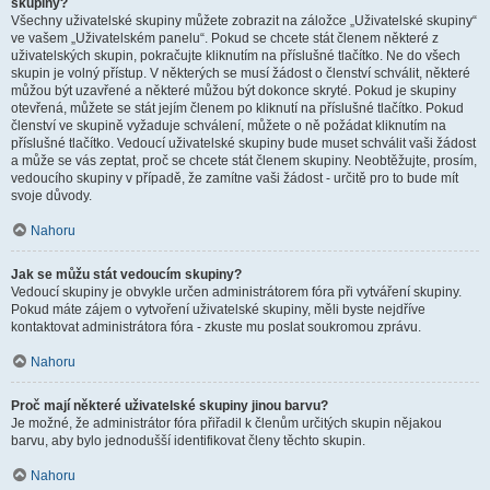
skupiny?
Všechny uživatelské skupiny můžete zobrazit na záložce „Uživatelské skupiny“
ve vašem „Uživatelském panelu“. Pokud se chcete stát členem některé z
uživatelských skupin, pokračujte kliknutím na příslušné tlačítko. Ne do všech
skupin je volný přístup. V některých se musí žádost o členství schválit, některé
můžou být uzavřené a některé můžou být dokonce skryté. Pokud je skupiny
otevřená, můžete se stát jejím členem po kliknutí na příslušné tlačítko. Pokud
členství ve skupině vyžaduje schválení, můžete o ně požádat kliknutím na
příslušné tlačítko. Vedoucí uživatelské skupiny bude muset schválit vaši žádost
a může se vás zeptat, proč se chcete stát členem skupiny. Neobtěžujte, prosím,
vedoucího skupiny v případě, že zamítne vaši žádost - určitě pro to bude mít
svoje důvody.
Nahoru
Jak se můžu stát vedoucím skupiny?
Vedoucí skupiny je obvykle určen administrátorem fóra při vytváření skupiny.
Pokud máte zájem o vytvoření uživatelské skupiny, měli byste nejdříve
kontaktovat administrátora fóra - zkuste mu poslat soukromou zprávu.
Nahoru
Proč mají některé uživatelské skupiny jinou barvu?
Je možné, že administrátor fóra přiřadil k členům určitých skupin nějakou
barvu, aby bylo jednodušší identifikovat členy těchto skupin.
Nahoru