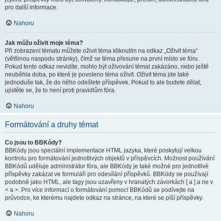
pro další informace.
Nahoru
Jak můžu oživit moje téma?
Při zobrazení tématu můžete oživit téma kliknutím na odkaz „Oživit téma“
(většinou naspodu stránky), čímž se téma přesune na první místo ve fóru.
Pokud tento odkaz nevidíte, mohlo být oživování témat zakázáno, nebo ještě
neuběhla doba, po které je povoleno téma oživit. Oživit téma jde také
jednoduše tak, že do něho odešlete příspěvek. Pokud to ale budete dělat,
ujistěte se, že to není proti pravidlům fóra.
Nahoru
Formátování a druhy témat
Co jsou to BBKódy?
BBKódy jsou speciální implementace HTML jazyka, které poskytují velkou
kontrolu pro formátování jednotlivých objektů v příspěvcích. Možnost používání
BBKódů uděluje administrátor fóra, ale BBKódy je také možné pro jednotlivé
příspěvky zakázat ve formuláři pro odesílání příspěvků. BBKódy se používají
podobně jako HTML, ale tagy jsou uzavřeny v hranatých závorkách [ a ] a ne v
< a >. Pro více informací o formátování pomocí BBKódů se podívejte na
průvodce, ke kterému najdete odkaz na stránce, na které se píší příspěvky.
Nahoru