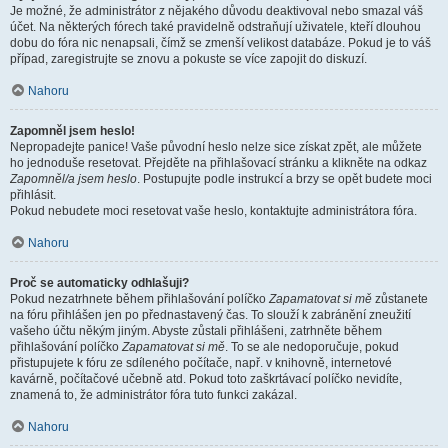
Je možné, že administrátor z nějakého důvodu deaktivoval nebo smazal váš
účet. Na některých fórech také pravidelně odstraňují uživatele, kteří dlouhou
dobu do fóra nic nenapsali, čímž se zmenší velikost databáze. Pokud je to váš
případ, zaregistrujte se znovu a pokuste se více zapojit do diskuzí.
Nahoru
Zapomněl jsem heslo!
Nepropadejte panice! Vaše původní heslo nelze sice získat zpět, ale můžete
ho jednoduše resetovat. Přejděte na přihlašovací stránku a klikněte na odkaz
Zapomněl/a jsem heslo
. Postupujte podle instrukcí a brzy se opět budete moci
přihlásit.
Pokud nebudete moci resetovat vaše heslo, kontaktujte administrátora fóra.
Nahoru
Proč se automaticky odhlašuji?
Pokud nezatrhnete během přihlašování políčko
Zapamatovat si mě
zůstanete
na fóru přihlášen jen po přednastavený čas. To slouží k zabránění zneužití
vašeho účtu někým jiným. Abyste zůstali přihlášeni, zatrhněte během
přihlašování políčko
Zapamatovat si mě
. To se ale nedoporučuje, pokud
přistupujete k fóru ze sdíleného počítače, např. v knihovně, internetové
kavárně, počítačové učebně atd. Pokud toto zaškrtávací políčko nevidíte,
znamená to, že administrátor fóra tuto funkci zakázal.
Nahoru