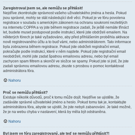
Zaregistroval jsem se, ale nemůžu se přihlásit!
Nejdříve zkontrolujte správnost vašeho uživatelského jména a hesla. Pokud
jsou správné, mohly se stát následující dvě věci. Pokud je ve fóru povolena
registrace v souladu s americkým zákonem na ochranu soukromí nezletilých
na internetu COPPA a vy jste během registrace zadali, že ještě nemáte třináct
let, budete muset postupovat podle instrukcí, které jste obdrželi emailem. Na
některých fórech je také vyžadováno, aby před přihlášením proběhla aktivace
nově registrovaného účtu a to buď vámi, nebo administrátorem. Tato informace
byla zobrazena během registrace. Pokud jste obdrželi registrační email,
pokračujte podle instrukcí, které v něm najdete. Pokud jste registrační email
neobdrželi, mohli jste zadat špatnou emailovou adresu, nebo byl email
zachycen spam filtrem a skončil ve složce se spamy. Pokud jste si jistí, že jste
zadali správnou emailovou adresu, zkuste s prosbou o pomoc kontaktovat
administrátora fóra.
Nahoru
Proč se nemůžu přihlásit?
Existuje několik důvodů, proč k tomu může dojít. Nejdříve se ujistěte, že
zadáváte správné uživatelské jméno a heslo. Pokud tomu tak je, kontaktujte
administrátora fóra, abyste se ujistili, že jste nebyli zabanováni. Je také možné,
že je na webu chyba v nastavení, která by měla být odstraněna.
Nahoru
Byl jsem ve fóru zaregistrovaný, ale teď se nemůžu přihlásit?!