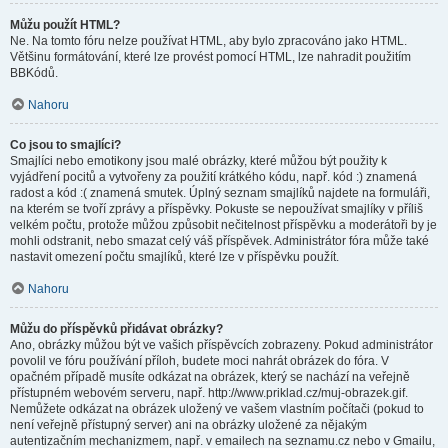
Můžu použít HTML?
Ne. Na tomto fóru nelze používat HTML, aby bylo zpracováno jako HTML.
Většinu formátování, které lze provést pomocí HTML, lze nahradit použitím
BBKódů.
Nahoru
Co jsou to smajlíci?
Smajlíci nebo emotikony jsou malé obrázky, které můžou být použity k
vyjádření pocitů a vytvořeny za použití krátkého kódu, např. kód :) znamená
radost a kód :( znamená smutek. Úplný seznam smajlíků najdete na formuláři,
na kterém se tvoří zprávy a příspěvky. Pokuste se nepoužívat smajlíky v příliš
velkém počtu, protože můžou způsobit nečitelnost příspěvku a moderátoři by je
mohli odstranit, nebo smazat celý váš příspěvek. Administrátor fóra může také
nastavit omezení počtu smajlíků, které lze v příspěvku použít.
Nahoru
Můžu do příspěvků přidávat obrázky?
Ano, obrázky můžou být ve vašich příspěvcích zobrazeny. Pokud administrátor
povolil ve fóru používání příloh, budete moci nahrát obrázek do fóra. V
opačném případě musíte odkázat na obrázek, který se nachází na veřejně
přístupném webovém serveru, např. http://www.priklad.cz/muj-obrazek.gif.
Nemůžete odkázat na obrázek uložený ve vašem vlastním počítači (pokud to
není veřejně přístupný server) ani na obrázky uložené za nějakým
autentizačním mechanizmem, např. v emailech na seznamu.cz nebo v Gmailu,