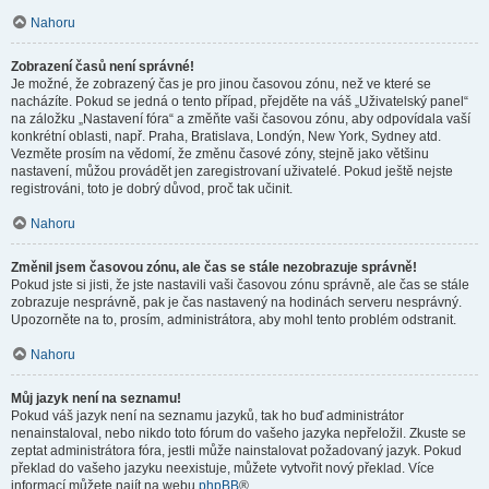
Nahoru
Zobrazení časů není správné!
Je možné, že zobrazený čas je pro jinou časovou zónu, než ve které se
nacházíte. Pokud se jedná o tento případ, přejděte na váš „Uživatelský panel“
na záložku „Nastavení fóra“ a změňte vaši časovou zónu, aby odpovídala vaší
konkrétní oblasti, např. Praha, Bratislava, Londýn, New York, Sydney atd.
Vezměte prosím na vědomí, že změnu časové zóny, stejně jako většinu
nastavení, můžou provádět jen zaregistrovaní uživatelé. Pokud ještě nejste
registrováni, toto je dobrý důvod, proč tak učinit.
Nahoru
Změnil jsem časovou zónu, ale čas se stále nezobrazuje správně!
Pokud jste si jisti, že jste nastavili vaši časovou zónu správně, ale čas se stále
zobrazuje nesprávně, pak je čas nastavený na hodinách serveru nesprávný.
Upozorněte na to, prosím, administrátora, aby mohl tento problém odstranit.
Nahoru
Můj jazyk není na seznamu!
Pokud váš jazyk není na seznamu jazyků, tak ho buď administrátor
nenainstaloval, nebo nikdo toto fórum do vašeho jazyka nepřeložil. Zkuste se
zeptat administrátora fóra, jestli může nainstalovat požadovaný jazyk. Pokud
překlad do vašeho jazyku neexistuje, můžete vytvořit nový překlad. Více
informací můžete najít na webu
phpBB
®.