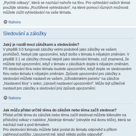
„Rychlé odkazy“, která se nachází nahoře na fóru. Pro vyhledání vašich témat
použijte stránku „Rozšířené vyhledávání“, na které pomocí různých možnosti
můžete zúžit vyhledávání na vaše témata.
Nahoru
Sledování a záložky
Jaký je rozdíl mezi záložkami a sledováním?
V phpBB 3.0 fungovali záložky velmi podobně jako záložky ve vašem
prohlížeči. Nebyli jste upozorněni, když došlo v tématu k nějakým změnám. V
phpBB 3.1 se záložky chovají stejně jako sledování tématu, což znamená, že
můžete být upozorněni, když v tématu v záložkách dojde k nějakým změnám.
Při sledování fóra nebo tématu budete upozorněni, když dojde ve sledovaném
fóru nebo tématu k nějakým změnám. Způsob upozornění pro záložky a
sledování můžete nastavit ve vašem „Uživatelském panelu“ na záložce
„Nastavení fóra“ v sekci „Upravit nastavení upozornění“. Může být užitečné
nastavit pro záložky a sledování jiný způsob upozornění.
Nahoru
Jak můžu přidat určité téma do záložek nebo téma začít sledovat?
Přidat určité téma do záložek nebo téma začít sledovat můžete kliknutím na
příslušný odkaz v nabídce „Nástroje tématu“ (obvykle má ikonu klíče), která se
nachází nad a pod tématem.
Pro sledování tématu můžete také poslat do tématu odpověď a přitom
zatrhnout políčko „Upozornit mě, když někdo pošle odpověď“.