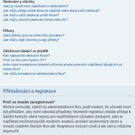
Sledování a záložky
Jaký je rozdíl mezi záložkami a sledováním?
Jak můžu přidat určité téma do záložek nebo téma začít sledovat?
Jak můžu začít sledovat určité fórum?
Jak můžu ukončit sledování témat nebo fór?
Přílohy
Jaké přílohy jsou na tomto fóru povoleny?
Jak můžu najít všechny svoje přílohy?
Záležitosti týkající se phpBB
Kdo napsal toto diskusní fórum?
Proč ve fóru není funkce XY?
Koho mám kontaktovat ohledně stížnosti a/nebo právních záležitostí týkajících se
tohoto fóra?
Jak můžu kontaktovat administrátora fóra?
Přihlašování a registrace
Proč se musím zaregistrovat?
Možná nemusíte, záleží na administrátorovi fóra, jestli nastaví, že uživatel musí
být přihlášen, aby mohl odesílat příspěvky. Nicméně registrací získáte přístup k
dalším funkcím, které nejsou pro nepřihlášené uživatele dostupné, jako je
například možnost použití vlastních avatarů, posílání soukromých zpráv a
emailů ostatním členům fóra atd. Registrace trvá jen chvíli a tak vám ji můžeme
doporučit.