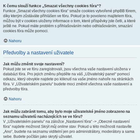
K čemu slouží funkce „Smazat všechny cookies fóra“?
Funkce „Smazat všechny cookies fóra“ smaže cookies vytvořené phpBB fórem,
díky kterým zůstáváte přihlášen ve fóru. Pokud je to povoleno majitelem fóra,
můžou být v cookies uloženy informace o tom, které příspěvky jste četli, a které
ještě ne. Pokud máte problém s přihlašováním nebo odhlašováním, smazání
cookies fóra může pomoci.
Nahoru
Předvolby a nastavení uživatele
Jak můžu změnit svoje nastavení?
Pokud jste se ve fóru zaregistrovali, jsou všechna vaše nastavení uložena v
databázi fóra. Pro jejich změnu přejděte na váš „Uživatelský panel“ pomocí
odkazu, který obvykle najdete po kliknutí na vaše jméno nahoře na stránkách
fóra. V „Uživatelském panelu“ budete moci změnit všechna vaše nastavení a
předvolby fóra.
Nahoru
Jak můžu zabránit tomu, aby bylo moje uživatelské jméno zobrazeno na
seznamu uživatelů nacházejících se ve fóru?
V „Uživatelském panelu“ na záložce „Nastavení fóra“ -> „Obecné nastavení
fóra“ najdete možnost
Skrýt můj online stav
. Pokud u této možnosti nastavíte
„Ano“, budete na seznamu viditelní jen pro administrátory, moderátory a sama
sebe. Budete počítán jako skrytý uživatel.