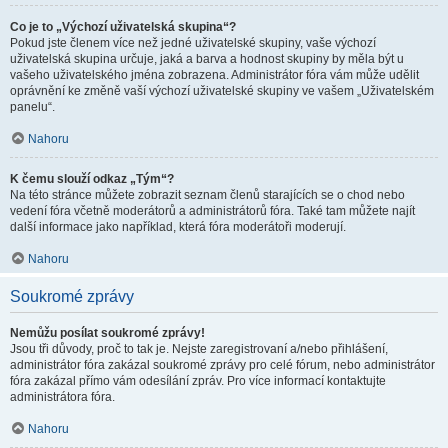
Co je to „Výchozí uživatelská skupina“?
Pokud jste členem více než jedné uživatelské skupiny, vaše výchozí
uživatelská skupina určuje, jaká a barva a hodnost skupiny by měla být u
vašeho uživatelského jména zobrazena. Administrátor fóra vám může udělit
oprávnění ke změně vaší výchozí uživatelské skupiny ve vašem „Uživatelském
panelu“.
Nahoru
K čemu slouží odkaz „Tým“?
Na této stránce můžete zobrazit seznam členů starajících se o chod nebo
vedení fóra včetně moderátorů a administrátorů fóra. Také tam můžete najít
další informace jako například, která fóra moderátoři moderují.
Nahoru
Soukromé zprávy
Nemůžu posílat soukromé zprávy!
Jsou tři důvody, proč to tak je. Nejste zaregistrovaní a/nebo přihlášení,
administrátor fóra zakázal soukromé zprávy pro celé fórum, nebo administrátor
fóra zakázal přímo vám odesílání zpráv. Pro více informací kontaktujte
administrátora fóra.
Nahoru