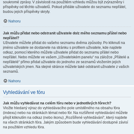
soukromé zprávy. V závislosti na použitém vzhledu můžou být zvýrazněny i
příspěvky od těchto uživatelů. Pokud přidáte uživatele do seznamu nepřátel,
budou jejich příspěvky skryty.
Nahoru
Jak můžu přidat nebo odstranit uživatele do/z mého seznamu přátel nebo
nepřátel?
Uživatele můžete přidat do vašeho seznamu dvěma způsoby. Po kliknutí na
jméno uživatele se dostanete na stránku s profilem uživatele, kde najdete
odkaz, pomocí kterého můžete uživatele přidat do seznamu přátel nebo
nepřátel. Nebo můžete ve vašem „Uživatelském panelu“ na záložce „Přátelé a
nepřátelé“ přímo přidat uživatele do jednoho ze seznamů vložením jejich
uživatelských jmen. Na stejné stránce můžete také odstranit uživatele z vašich
seznamů.
Nahoru
Vyhledávání ve fóru
Jak můžu vyhledávat na celém fóru nebo v jednotlivých fórech?
Vložte hledaný výraz do vyhledávacího pole umístěného na obsahu fóra
(indexu) nebo na stránkách témat nebo fór. Na rozšířené vyhledávání můžete
přejít kliknutím na odkaz (nebo ikonu) „Rozšířené vyhledávání“, který najdete
na všech stránkách fóra. Jakým způsobem bude vyhledávání dostupné závisí
na použitém vzhledu fóra.