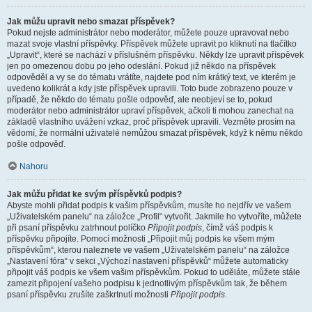
Jak můžu upravit nebo smazat příspěvek?
Pokud nejste administrátor nebo moderátor, můžete pouze upravovat nebo
mazat svoje vlastní příspěvky. Příspěvek můžete upravit po kliknutí na tlačítko
„Upravit“, které se nachází v příslušném příspěvku. Někdy lze upravit příspěvek
jen po omezenou dobu po jeho odeslání. Pokud již někdo na příspěvek
odpověděl a vy se do tématu vrátíte, najdete pod ním krátký text, ve kterém je
uvedeno kolikrát a kdy jste příspěvek upravili. Toto bude zobrazeno pouze v
případě, že někdo do tématu pošle odpověď, ale neobjeví se to, pokud
moderátor nebo administrátor upraví příspěvek, ačkoli ti mohou zanechat na
základě vlastního uvážení vzkaz, proč příspěvek upravili. Vezměte prosím na
vědomí, že normální uživatelé nemůžou smazat příspěvek, když k němu někdo
pošle odpověď.
Nahoru
Jak můžu přidat ke svým příspěvků podpis?
Abyste mohli přidat podpis k vašim příspěvkům, musíte ho nejdřív ve vašem
„Uživatelském panelu“ na záložce „Profil“ vytvořit. Jakmile ho vytvoříte, můžete
při psaní příspěvku zatrhnout políčko
Připojit podpis
, čímž váš podpis k
příspěvku připojíte. Pomocí možnosti „Připojit můj podpis ke všem mým
příspěvkům“, kterou naleznete ve vašem „Uživatelském panelu“ na záložce
„Nastavení fóra“ v sekci „Výchozí nastavení příspěvků“ můžete automaticky
připojit váš podpis ke všem vašim příspěvkům. Pokud to uděláte, můžete stále
zamezit připojení vašeho podpisu k jednotlivým příspěvkům tak, že během
psaní příspěvku zrušíte zaškrtnutí možnosti
Připojit podpis
.