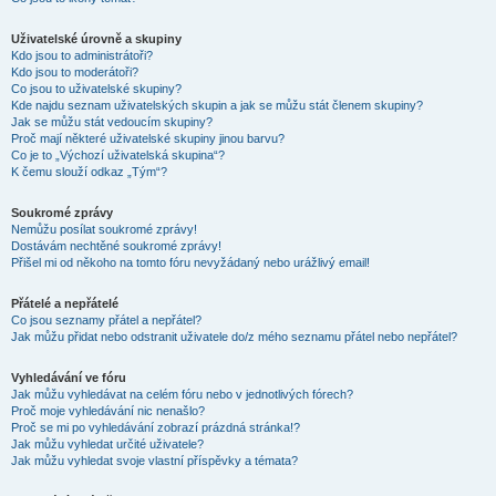
Uživatelské úrovně a skupiny
Kdo jsou to administrátoři?
Kdo jsou to moderátoři?
Co jsou to uživatelské skupiny?
Kde najdu seznam uživatelských skupin a jak se můžu stát členem skupiny?
Jak se můžu stát vedoucím skupiny?
Proč mají některé uživatelské skupiny jinou barvu?
Co je to „Výchozí uživatelská skupina“?
K čemu slouží odkaz „Tým“?
Soukromé zprávy
Nemůžu posílat soukromé zprávy!
Dostávám nechtěné soukromé zprávy!
Přišel mi od někoho na tomto fóru nevyžádaný nebo urážlivý email!
Přátelé a nepřátelé
Co jsou seznamy přátel a nepřátel?
Jak můžu přidat nebo odstranit uživatele do/z mého seznamu přátel nebo nepřátel?
Vyhledávání ve fóru
Jak můžu vyhledávat na celém fóru nebo v jednotlivých fórech?
Proč moje vyhledávání nic nenašlo?
Proč se mi po vyhledávání zobrazí prázdná stránka!?
Jak můžu vyhledat určité uživatele?
Jak můžu vyhledat svoje vlastní příspěvky a témata?