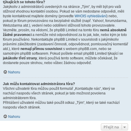
týkajících se tohoto fóra?
Jakýkoliv z administrátorů uvedených na stránce „Tým“, by měl být pro vaši
stížnost vhodnou kontaktní osobou. Pokud se vám nedostane odpovědi, měli
byste kontaktovat majitele domény (proveďte
WHOIS vyhledávání
) nebo,
pokud je fórum provozováno na bezplatné službě (např. Yahoo!, forumzdarma,
Webzdarma atd.), vedení nebo oddělení stížností tohoto provozovatele.
Vezměte, prosím, na vědomí, že phpBB Limited na tomto fóru
nemá absolutně
žádné pravomoci
a nemůže nést odpovědnost za to jak, kde, nebo kým je toto
fórum používáno. Nekontaktujte phpBB Limited v souvislosti s jakýmikoliv
právními záležitostmi (zastavení činnosti, odpovědnost, pomlouvačný komentář
atd.), které
nemají přímou souvislost
s webem phpBB.com, nebo se
samotným phpBB softwarem. Pokud pošlete email phpBB Limited týkající se
jakákoliv třetí strany
, která používá tento software, můžete očekávat, že
dostanete pouze strohou, nebo vůbec žádnou odpověď.
Nahoru
Jak můžu kontaktovat administrátora fóra?
Všichni uživatelé fóra můžou použít formulář „Kontaktujte nás“, který se
nachází naspodu všech stránek, pokud je tato možnost povolena
administrátorem fóra.
Přihlášení uživatelé můžou také použít odkaz „Tým“, který se také nachází
naspodu všech stránek.
Nahoru
Přejít na