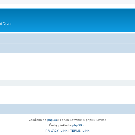
ní fórum
Založeno na
phpBB
® Forum Software © phpBB Limited
Český překlad –
phpBB.cz
PRIVACY_LINK
|
TERMS_LINK