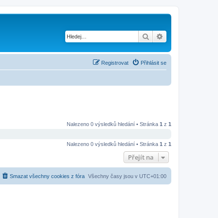
Hledat
Pokročilé hledání
Registrovat
Přihlásit se
Nalezeno 0 výsledků hledání • Stránka
1
z
1
Nalezeno 0 výsledků hledání • Stránka
1
z
1
Přejít na
Smazat všechny cookies z fóra
Všechny časy jsou v
UTC+01:00