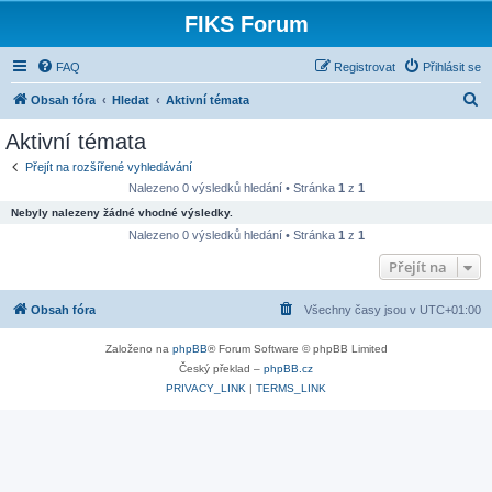
FIKS Forum
FAQ
Registrovat
Přihlásit se
H
Obsah fóra
Hledat
Aktivní témata
l
Aktivní témata
e
Přejít na rozšířené vyhledávání
d
Nalezeno 0 výsledků hledání • Stránka
1
z
1
a
Nebyly nalezeny žádné vhodné výsledky.
t
Nalezeno 0 výsledků hledání • Stránka
1
z
1
Přejít na
Obsah fóra
Všechny časy jsou v
UTC+01:00
Založeno na
phpBB
® Forum Software © phpBB Limited
Český překlad –
phpBB.cz
PRIVACY_LINK
|
TERMS_LINK