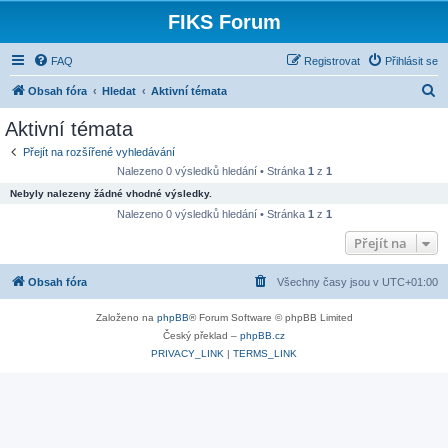
FIKS Forum
FAQ
Registrovat
Přihlásit se
H
Obsah fóra
Hledat
Aktivní témata
l
Aktivní témata
e
Přejít na rozšířené vyhledávání
d
Nalezeno 0 výsledků hledání • Stránka
1
z
1
a
Nebyly nalezeny žádné vhodné výsledky.
t
Nalezeno 0 výsledků hledání • Stránka
1
z
1
Přejít na
Obsah fóra
Všechny časy jsou v
UTC+01:00
Založeno na
phpBB
® Forum Software © phpBB Limited
Český překlad –
phpBB.cz
PRIVACY_LINK
|
TERMS_LINK