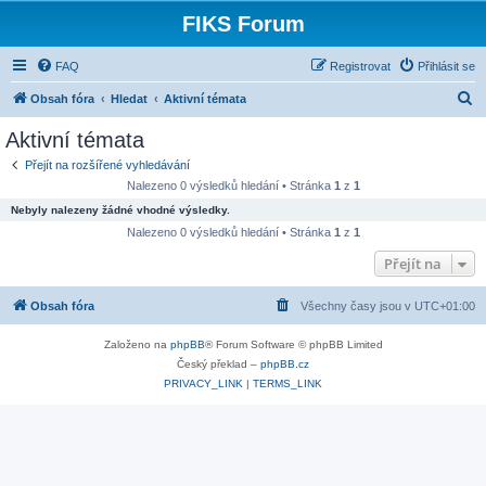
FIKS Forum
FAQ
Registrovat
Přihlásit se
H
Obsah fóra
Hledat
Aktivní témata
l
Aktivní témata
e
Přejít na rozšířené vyhledávání
d
Nalezeno 0 výsledků hledání • Stránka
1
z
1
a
Nebyly nalezeny žádné vhodné výsledky.
t
Nalezeno 0 výsledků hledání • Stránka
1
z
1
Přejít na
Obsah fóra
Všechny časy jsou v
UTC+01:00
Založeno na
phpBB
® Forum Software © phpBB Limited
Český překlad –
phpBB.cz
PRIVACY_LINK
|
TERMS_LINK