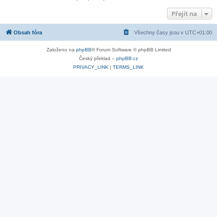
Přejít na
Obsah fóra
Všechny časy jsou v
UTC+01:00
Založeno na
phpBB
® Forum Software © phpBB Limited
Český překlad –
phpBB.cz
PRIVACY_LINK
|
TERMS_LINK