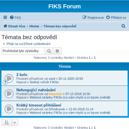
FIKS Forum
FAQ
Registrovat
Přihlásit se
H
Obsah fóra
Hledat
Témata bez odpovědí
l
Témata bez odpovědí
e
Přejít na rozšířené vyhledávání
d
Hledat
Pokročilé hledání
a
Nalezeny 3 výsledky hledání • Stránka
1
z
1
t
Témata
2 kolo
Poslední příspěvek od
vasil
«
25-11-2020 18:59
Napsal v
Sedmý ročník FIKSu
Nefungující nahrávání
Poslední příspěvek od
blazeva1
«
07-12-2018 10:30
Napsal v
Webové stránky FIKSu (co vám chybí a co byste změnili)
Krátký timeout přihlášení
Poslední příspěvek od
DOndrusek
«
12-02-2018 21:14
Napsal v
Webové stránky FIKSu (co vám chybí a co byste změnili)
Nalezeny 3 výsledky hledání • Stránka
1
z
1