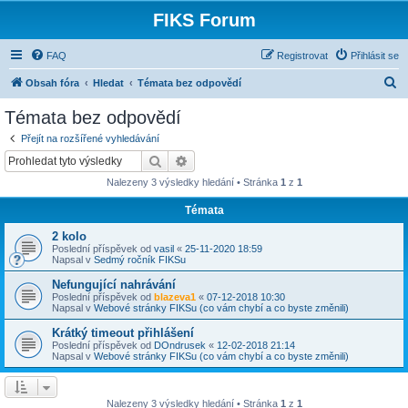
FIKS Forum
FAQ
Registrovat
Přihlásit se
H
Obsah fóra
Hledat
Témata bez odpovědí
l
Témata bez odpovědí
e
Přejít na rozšířené vyhledávání
d
Hledat
Pokročilé hledání
a
Nalezeny 3 výsledky hledání • Stránka
1
z
1
t
Témata
2 kolo
Poslední příspěvek od
vasil
«
25-11-2020 18:59
Napsal v
Sedmý ročník FIKSu
Nefungující nahrávání
Poslední příspěvek od
blazeva1
«
07-12-2018 10:30
Napsal v
Webové stránky FIKSu (co vám chybí a co byste změnili)
Krátký timeout přihlášení
Poslední příspěvek od
DOndrusek
«
12-02-2018 21:14
Napsal v
Webové stránky FIKSu (co vám chybí a co byste změnili)
Nalezeny 3 výsledky hledání • Stránka
1
z
1