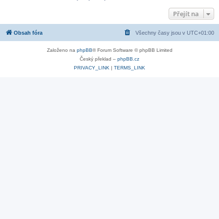
Přejít na
Obsah fóra
Všechny časy jsou v
UTC+01:00
Založeno na
phpBB
® Forum Software © phpBB Limited
Český překlad –
phpBB.cz
PRIVACY_LINK
|
TERMS_LINK