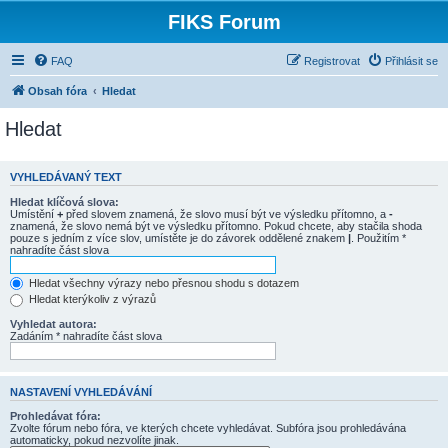
FIKS Forum
FAQ
Registrovat
Přihlásit se
Obsah fóra
Hledat
Hledat
VYHLEDÁVANÝ TEXT
Hledat klíčová slova:
Umístění
+
před slovem znamená, že slovo musí být ve výsledku přítomno, a
-
znamená, že slovo nemá být ve výsledku přítomno. Pokud chcete, aby stačila shoda
pouze s jedním z více slov, umístěte je do závorek oddělené znakem
|
. Použitím *
nahradíte část slova
Hledat všechny výrazy nebo přesnou shodu s dotazem
Hledat kterýkoliv z výrazů
Vyhledat autora:
Zadáním * nahradíte část slova
NASTAVENÍ VYHLEDÁVÁNÍ
Prohledávat fóra:
Zvolte fórum nebo fóra, ve kterých chcete vyhledávat. Subfóra jsou prohledávána
automaticky, pokud nezvolíte jinak.