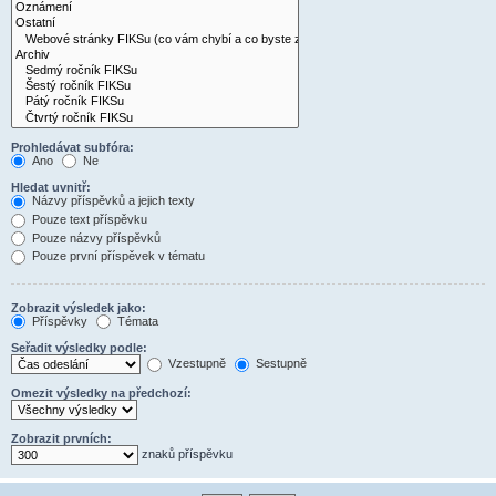
Prohledávat subfóra:
Ano
Ne
Hledat uvnitř:
Názvy příspěvků a jejich texty
Pouze text příspěvku
Pouze názvy příspěvků
Pouze první příspěvek v tématu
Zobrazit výsledek jako:
Příspěvky
Témata
Seřadit výsledky podle:
Vzestupně
Sestupně
Omezit výsledky na předchozí:
Zobrazit prvních:
znaků příspěvku