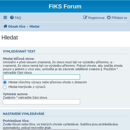
FIKS Forum
FAQ
Registrovat
Přihlásit se
Obsah fóra
Hledat
Hledat
VYHLEDÁVANÝ TEXT
Hledat klíčová slova:
Umístění
+
před slovem znamená, že slovo musí být ve výsledku přítomno, a
-
znamená, že slovo nemá být ve výsledku přítomno. Pokud chcete, aby stačila shoda
pouze s jedním z více slov, umístěte je do závorek oddělené znakem
|
. Použitím *
nahradíte část slova
Hledat všechny výrazy nebo přesnou shodu s dotazem
Hledat kterýkoliv z výrazů
Vyhledat autora:
Zadáním * nahradíte část slova
NASTAVENÍ VYHLEDÁVÁNÍ
Prohledávat fóra:
Zvolte fórum nebo fóra, ve kterých chcete vyhledávat. Subfóra jsou prohledávána
automaticky, pokud nezvolíte jinak.