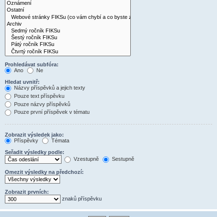
Prohledávat subfóra:
Ano
Ne
Hledat uvnitř:
Názvy příspěvků a jejich texty
Pouze text příspěvku
Pouze názvy příspěvků
Pouze první příspěvek v tématu
Zobrazit výsledek jako:
Příspěvky
Témata
Seřadit výsledky podle:
Vzestupně
Sestupně
Omezit výsledky na předchozí:
Zobrazit prvních:
znaků příspěvku