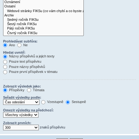
Prohledávat subfóra:
Ano
Ne
Hledat uvnitř:
Názvy příspěvků a jejich texty
Pouze text příspěvku
Pouze názvy příspěvků
Pouze první příspěvek v tématu
Zobrazit výsledek jako:
Příspěvky
Témata
Seřadit výsledky podle:
Vzestupně
Sestupně
Omezit výsledky na předchozí:
Zobrazit prvních:
znaků příspěvku