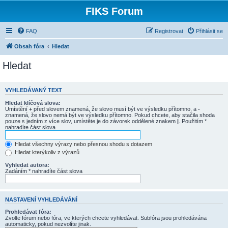
FIKS Forum
FAQ
Registrovat
Přihlásit se
Obsah fóra
Hledat
Hledat
VYHLEDÁVANÝ TEXT
Hledat klíčová slova:
Umístění
+
před slovem znamená, že slovo musí být ve výsledku přítomno, a
-
znamená, že slovo nemá být ve výsledku přítomno. Pokud chcete, aby stačila shoda
pouze s jedním z více slov, umístěte je do závorek oddělené znakem
|
. Použitím *
nahradíte část slova
Hledat všechny výrazy nebo přesnou shodu s dotazem
Hledat kterýkoliv z výrazů
Vyhledat autora:
Zadáním * nahradíte část slova
NASTAVENÍ VYHLEDÁVÁNÍ
Prohledávat fóra:
Zvolte fórum nebo fóra, ve kterých chcete vyhledávat. Subfóra jsou prohledávána
automaticky, pokud nezvolíte jinak.