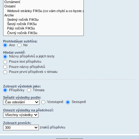
Prohledávat subfóra:
Ano
Ne
Hledat uvnitř:
Názvy příspěvků a jejich texty
Pouze text příspěvku
Pouze názvy příspěvků
Pouze první příspěvek v tématu
Zobrazit výsledek jako:
Příspěvky
Témata
Seřadit výsledky podle:
Vzestupně
Sestupně
Omezit výsledky na předchozí:
Zobrazit prvních:
znaků příspěvku