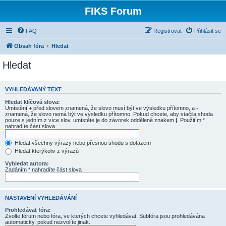
FIKS Forum
FAQ
Registrovat
Přihlásit se
Obsah fóra
Hledat
Hledat
VYHLEDÁVANÝ TEXT
Hledat klíčová slova:
Umístění
+
před slovem znamená, že slovo musí být ve výsledku přítomno, a
-
znamená, že slovo nemá být ve výsledku přítomno. Pokud chcete, aby stačila shoda
pouze s jedním z více slov, umístěte je do závorek oddělené znakem
|
. Použitím *
nahradíte část slova
Hledat všechny výrazy nebo přesnou shodu s dotazem
Hledat kterýkoliv z výrazů
Vyhledat autora:
Zadáním * nahradíte část slova
NASTAVENÍ VYHLEDÁVÁNÍ
Prohledávat fóra:
Zvolte fórum nebo fóra, ve kterých chcete vyhledávat. Subfóra jsou prohledávána
automaticky, pokud nezvolíte jinak.