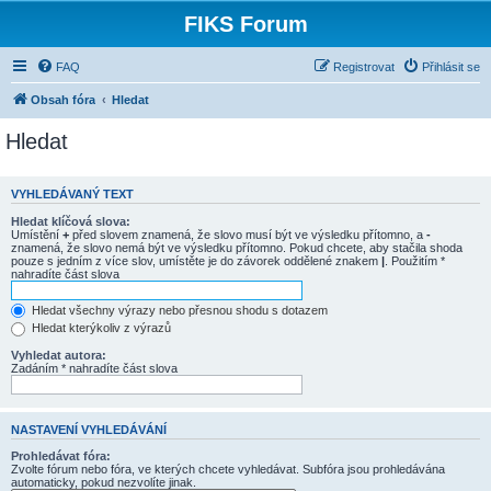
FIKS Forum
FAQ
Registrovat
Přihlásit se
Obsah fóra
Hledat
Hledat
VYHLEDÁVANÝ TEXT
Hledat klíčová slova:
Umístění
+
před slovem znamená, že slovo musí být ve výsledku přítomno, a
-
znamená, že slovo nemá být ve výsledku přítomno. Pokud chcete, aby stačila shoda
pouze s jedním z více slov, umístěte je do závorek oddělené znakem
|
. Použitím *
nahradíte část slova
Hledat všechny výrazy nebo přesnou shodu s dotazem
Hledat kterýkoliv z výrazů
Vyhledat autora:
Zadáním * nahradíte část slova
NASTAVENÍ VYHLEDÁVÁNÍ
Prohledávat fóra:
Zvolte fórum nebo fóra, ve kterých chcete vyhledávat. Subfóra jsou prohledávána
automaticky, pokud nezvolíte jinak.