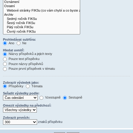
Prohledávat subfóra:
Ano
Ne
Hledat uvnitř:
Názvy příspěvků a jejich texty
Pouze text příspěvku
Pouze názvy příspěvků
Pouze první příspěvek v tématu
Zobrazit výsledek jako:
Příspěvky
Témata
Seřadit výsledky podle:
Vzestupně
Sestupně
Omezit výsledky na předchozí:
Zobrazit prvních:
znaků příspěvku