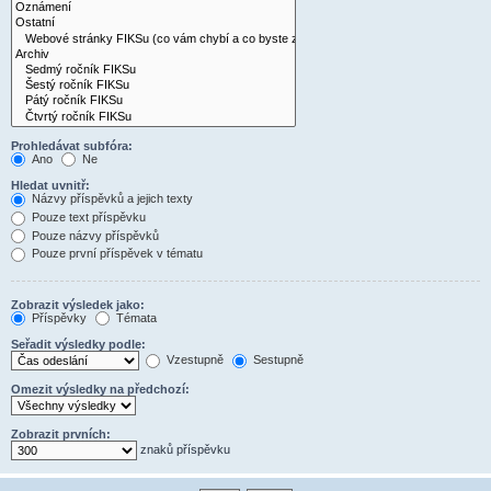
Prohledávat subfóra:
Ano
Ne
Hledat uvnitř:
Názvy příspěvků a jejich texty
Pouze text příspěvku
Pouze názvy příspěvků
Pouze první příspěvek v tématu
Zobrazit výsledek jako:
Příspěvky
Témata
Seřadit výsledky podle:
Vzestupně
Sestupně
Omezit výsledky na předchozí:
Zobrazit prvních:
znaků příspěvku