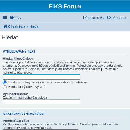
FIKS Forum
FAQ
Registrovat
Přihlásit se
Obsah fóra
Hledat
Hledat
VYHLEDÁVANÝ TEXT
Hledat klíčová slova:
Umístění
+
před slovem znamená, že slovo musí být ve výsledku přítomno, a
-
znamená, že slovo nemá být ve výsledku přítomno. Pokud chcete, aby stačila shoda
pouze s jedním z více slov, umístěte je do závorek oddělené znakem
|
. Použitím *
nahradíte část slova
Hledat všechny výrazy nebo přesnou shodu s dotazem
Hledat kterýkoliv z výrazů
Vyhledat autora:
Zadáním * nahradíte část slova
NASTAVENÍ VYHLEDÁVÁNÍ
Prohledávat fóra:
Zvolte fórum nebo fóra, ve kterých chcete vyhledávat. Subfóra jsou prohledávána
automaticky, pokud nezvolíte jinak.