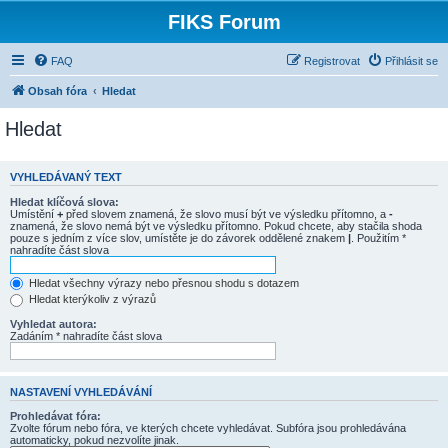
FIKS Forum
FAQ
Registrovat
Přihlásit se
Obsah fóra
Hledat
Hledat
VYHLEDÁVANÝ TEXT
Hledat klíčová slova:
Umístění
+
před slovem znamená, že slovo musí být ve výsledku přítomno, a
-
znamená, že slovo nemá být ve výsledku přítomno. Pokud chcete, aby stačila shoda
pouze s jedním z více slov, umístěte je do závorek oddělené znakem
|
. Použitím *
nahradíte část slova
Hledat všechny výrazy nebo přesnou shodu s dotazem
Hledat kterýkoliv z výrazů
Vyhledat autora:
Zadáním * nahradíte část slova
NASTAVENÍ VYHLEDÁVÁNÍ
Prohledávat fóra:
Zvolte fórum nebo fóra, ve kterých chcete vyhledávat. Subfóra jsou prohledávána
automaticky, pokud nezvolíte jinak.