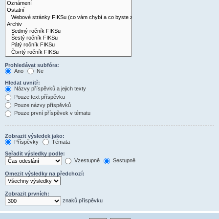
Prohledávat subfóra:
Ano
Ne
Hledat uvnitř:
Názvy příspěvků a jejich texty
Pouze text příspěvku
Pouze názvy příspěvků
Pouze první příspěvek v tématu
Zobrazit výsledek jako:
Příspěvky
Témata
Seřadit výsledky podle:
Vzestupně
Sestupně
Omezit výsledky na předchozí:
Zobrazit prvních:
znaků příspěvku