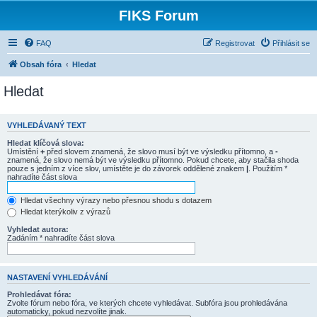
FIKS Forum
FAQ
Registrovat
Přihlásit se
Obsah fóra
Hledat
Hledat
VYHLEDÁVANÝ TEXT
Hledat klíčová slova:
Umístění
+
před slovem znamená, že slovo musí být ve výsledku přítomno, a
-
znamená, že slovo nemá být ve výsledku přítomno. Pokud chcete, aby stačila shoda
pouze s jedním z více slov, umístěte je do závorek oddělené znakem
|
. Použitím *
nahradíte část slova
Hledat všechny výrazy nebo přesnou shodu s dotazem
Hledat kterýkoliv z výrazů
Vyhledat autora:
Zadáním * nahradíte část slova
NASTAVENÍ VYHLEDÁVÁNÍ
Prohledávat fóra:
Zvolte fórum nebo fóra, ve kterých chcete vyhledávat. Subfóra jsou prohledávána
automaticky, pokud nezvolíte jinak.