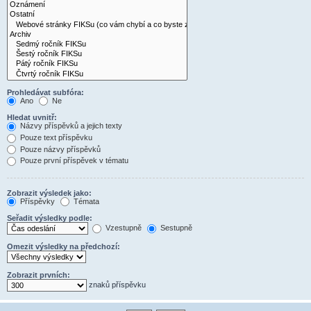
Prohledávat subfóra:
Ano
Ne
Hledat uvnitř:
Názvy příspěvků a jejich texty
Pouze text příspěvku
Pouze názvy příspěvků
Pouze první příspěvek v tématu
Zobrazit výsledek jako:
Příspěvky
Témata
Seřadit výsledky podle:
Vzestupně
Sestupně
Omezit výsledky na předchozí:
Zobrazit prvních:
znaků příspěvku