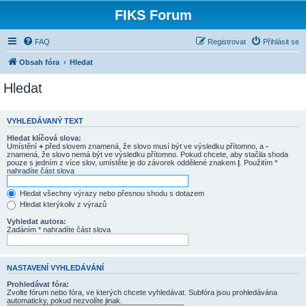
FIKS Forum
FAQ
Registrovat
Přihlásit se
Obsah fóra
Hledat
Hledat
VYHLEDÁVANÝ TEXT
Hledat klíčová slova:
Umístění
+
před slovem znamená, že slovo musí být ve výsledku přítomno, a
-
znamená, že slovo nemá být ve výsledku přítomno. Pokud chcete, aby stačila shoda
pouze s jedním z více slov, umístěte je do závorek oddělené znakem
|
. Použitím *
nahradíte část slova
Hledat všechny výrazy nebo přesnou shodu s dotazem
Hledat kterýkoliv z výrazů
Vyhledat autora:
Zadáním * nahradíte část slova
NASTAVENÍ VYHLEDÁVÁNÍ
Prohledávat fóra:
Zvolte fórum nebo fóra, ve kterých chcete vyhledávat. Subfóra jsou prohledávána
automaticky, pokud nezvolíte jinak.