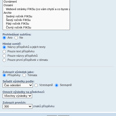
Prohledávat subfóra:
Ano
Ne
Hledat uvnitř:
Názvy příspěvků a jejich texty
Pouze text příspěvku
Pouze názvy příspěvků
Pouze první příspěvek v tématu
Zobrazit výsledek jako:
Příspěvky
Témata
Seřadit výsledky podle:
Vzestupně
Sestupně
Omezit výsledky na předchozí:
Zobrazit prvních:
znaků příspěvku