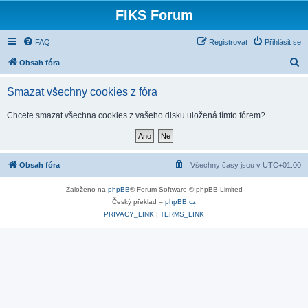
FIKS Forum
FAQ
Registrovat
Přihlásit se
H
Obsah fóra
l
Smazat všechny cookies z fóra
e
d
Chcete smazat všechna cookies z vašeho disku uložená tímto fórem?
a
t
Obsah fóra
Všechny časy jsou v
UTC+01:00
Založeno na
phpBB
® Forum Software © phpBB Limited
Český překlad –
phpBB.cz
PRIVACY_LINK
|
TERMS_LINK