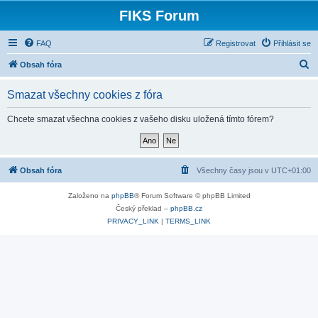
FIKS Forum
FAQ
Registrovat
Přihlásit se
H
Obsah fóra
l
Smazat všechny cookies z fóra
e
d
Chcete smazat všechna cookies z vašeho disku uložená tímto fórem?
a
t
Obsah fóra
Všechny časy jsou v
UTC+01:00
Založeno na
phpBB
® Forum Software © phpBB Limited
Český překlad –
phpBB.cz
PRIVACY_LINK
|
TERMS_LINK