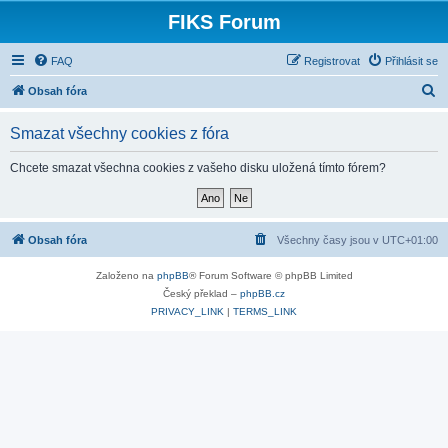
FIKS Forum
FAQ
Registrovat
Přihlásit se
H
Obsah fóra
l
Smazat všechny cookies z fóra
e
d
Chcete smazat všechna cookies z vašeho disku uložená tímto fórem?
a
t
Obsah fóra
Všechny časy jsou v
UTC+01:00
Založeno na
phpBB
® Forum Software © phpBB Limited
Český překlad –
phpBB.cz
PRIVACY_LINK
|
TERMS_LINK