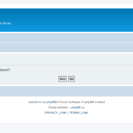
ní fórum
fórem?
Založeno na
phpBB
® Forum Software © phpBB Limited
Český překlad –
phpBB.cz
PRIVACY_LINK
|
TERMS_LINK