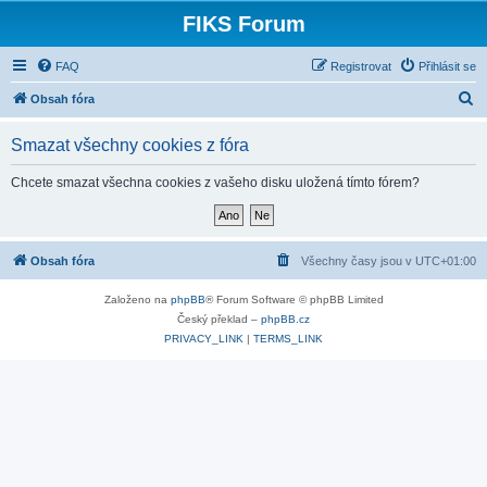
FIKS Forum
FAQ
Registrovat
Přihlásit se
H
Obsah fóra
l
Smazat všechny cookies z fóra
e
d
Chcete smazat všechna cookies z vašeho disku uložená tímto fórem?
a
t
Obsah fóra
Všechny časy jsou v
UTC+01:00
Založeno na
phpBB
® Forum Software © phpBB Limited
Český překlad –
phpBB.cz
PRIVACY_LINK
|
TERMS_LINK