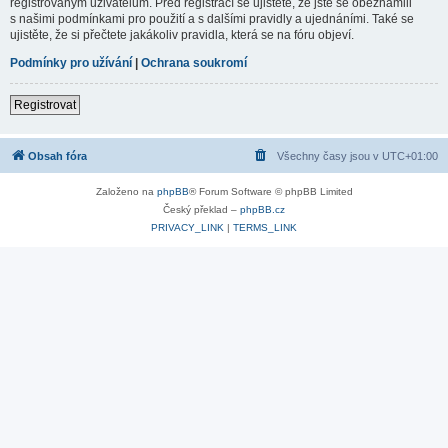
registrovaným uživatelům. Před registrací se ujistěte, že jste se obeznámili
s našimi podmínkami pro použití a s dalšími pravidly a ujednáními. Také se
ujistěte, že si přečtete jakákoliv pravidla, která se na fóru objeví.
Podmínky pro užívání
|
Ochrana soukromí
Registrovat
Obsah fóra
Všechny časy jsou v
UTC+01:00
Založeno na
phpBB
® Forum Software © phpBB Limited
Český překlad –
phpBB.cz
PRIVACY_LINK
|
TERMS_LINK