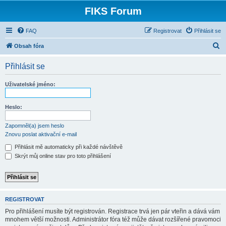
FIKS Forum
FAQ
Registrovat
Přihlásit se
H
Obsah fóra
l
Přihlásit se
e
d
Uživatelské jméno:
a
t
Heslo:
Zapomněl(a) jsem heslo
Znovu poslat aktivační e-mail
Přihlásit mě automaticky při každé návštěvě
Skrýt můj online stav pro toto přihlášení
REGISTROVAT
Pro přihlášení musíte být registrován. Registrace trvá jen pár vteřin a dává vám
mnohem větší možnosti. Administrátor fóra též může dávat rozšířené pravomoci