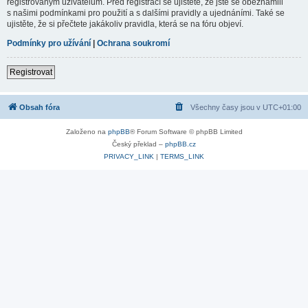
registrovaným uživatelům. Před registrací se ujistěte, že jste se obeznámili
s našimi podmínkami pro použití a s dalšími pravidly a ujednáními. Také se
ujistěte, že si přečtete jakákoliv pravidla, která se na fóru objeví.
Podmínky pro užívání
|
Ochrana soukromí
Registrovat
Obsah fóra
Všechny časy jsou v
UTC+01:00
Založeno na
phpBB
® Forum Software © phpBB Limited
Český překlad –
phpBB.cz
PRIVACY_LINK
|
TERMS_LINK