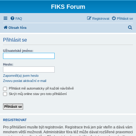
FIKS Forum
FAQ
Registrovat
Přihlásit se
H
Obsah fóra
l
Přihlásit se
e
d
Uživatelské jméno:
a
t
Heslo:
Zapomněl(a) jsem heslo
Znovu poslat aktivační e-mail
Přihlásit mě automaticky při každé návštěvě
Skrýt můj online stav pro toto přihlášení
REGISTROVAT
Pro přihlášení musíte být registrován. Registrace trvá jen pár vteřin a dává vám
mnohem větší možnosti. Administrátor fóra též může dávat rozšířené pravomoci