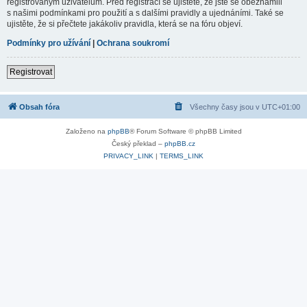
registrovaným uživatelům. Před registrací se ujistěte, že jste se obeznámili
s našimi podmínkami pro použití a s dalšími pravidly a ujednáními. Také se
ujistěte, že si přečtete jakákoliv pravidla, která se na fóru objeví.
Podmínky pro užívání
|
Ochrana soukromí
Registrovat
Obsah fóra
Všechny časy jsou v
UTC+01:00
Založeno na
phpBB
® Forum Software © phpBB Limited
Český překlad –
phpBB.cz
PRIVACY_LINK
|
TERMS_LINK