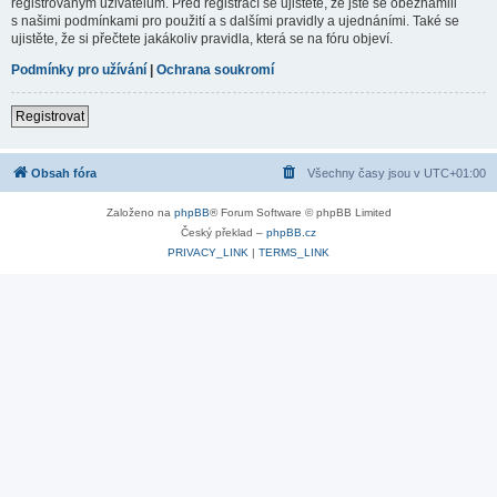
registrovaným uživatelům. Před registrací se ujistěte, že jste se obeznámili
s našimi podmínkami pro použití a s dalšími pravidly a ujednáními. Také se
ujistěte, že si přečtete jakákoliv pravidla, která se na fóru objeví.
Podmínky pro užívání
|
Ochrana soukromí
Registrovat
Obsah fóra
Všechny časy jsou v
UTC+01:00
Založeno na
phpBB
® Forum Software © phpBB Limited
Český překlad –
phpBB.cz
PRIVACY_LINK
|
TERMS_LINK