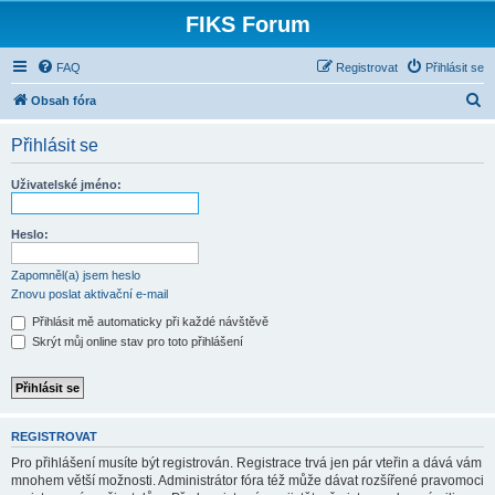
FIKS Forum
FAQ
Registrovat
Přihlásit se
H
Obsah fóra
l
Přihlásit se
e
d
Uživatelské jméno:
a
t
Heslo:
Zapomněl(a) jsem heslo
Znovu poslat aktivační e-mail
Přihlásit mě automaticky při každé návštěvě
Skrýt můj online stav pro toto přihlášení
REGISTROVAT
Pro přihlášení musíte být registrován. Registrace trvá jen pár vteřin a dává vám
mnohem větší možnosti. Administrátor fóra též může dávat rozšířené pravomoci