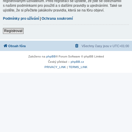
registrovaným uživatelům. Před registrací se ujistěte, že jste se obeznámili
s našimi podmínkami pro použití a s dalšími pravidly a ujednáními. Také se
ujistěte, že si přečtete jakákoliv pravidla, která se na fóru objeví.
Podmínky pro užívání
|
Ochrana soukromí
Registrovat
Obsah fóra
Všechny časy jsou v
UTC+01:00
Založeno na
phpBB
® Forum Software © phpBB Limited
Český překlad –
phpBB.cz
PRIVACY_LINK
|
TERMS_LINK