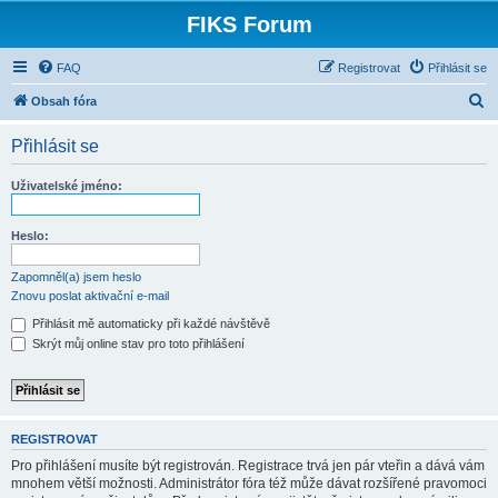
FIKS Forum
FAQ
Registrovat
Přihlásit se
H
Obsah fóra
l
Přihlásit se
e
d
Uživatelské jméno:
a
t
Heslo:
Zapomněl(a) jsem heslo
Znovu poslat aktivační e-mail
Přihlásit mě automaticky při každé návštěvě
Skrýt můj online stav pro toto přihlášení
REGISTROVAT
Pro přihlášení musíte být registrován. Registrace trvá jen pár vteřin a dává vám
mnohem větší možnosti. Administrátor fóra též může dávat rozšířené pravomoci