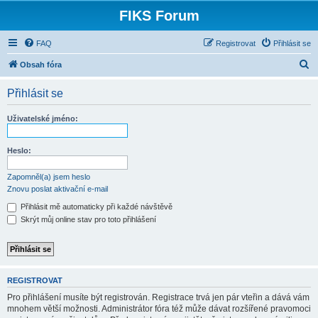
FIKS Forum
FAQ
Registrovat
Přihlásit se
H
Obsah fóra
l
Přihlásit se
e
d
Uživatelské jméno:
a
t
Heslo:
Zapomněl(a) jsem heslo
Znovu poslat aktivační e-mail
Přihlásit mě automaticky při každé návštěvě
Skrýt můj online stav pro toto přihlášení
REGISTROVAT
Pro přihlášení musíte být registrován. Registrace trvá jen pár vteřin a dává vám
mnohem větší možnosti. Administrátor fóra též může dávat rozšířené pravomoci