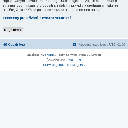
registrovaným uživatelům. Před registrací se ujistěte, že jste se obeznámili
s našimi podmínkami pro použití a s dalšími pravidly a ujednáními. Také se
ujistěte, že si přečtete jakákoliv pravidla, která se na fóru objeví.
Podmínky pro užívání
|
Ochrana soukromí
Registrovat
Obsah fóra
Všechny časy jsou v
UTC+01:00
Založeno na
phpBB
® Forum Software © phpBB Limited
Český překlad –
phpBB.cz
PRIVACY_LINK
|
TERMS_LINK