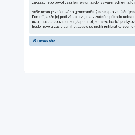
zakázat nebo povolit zasílání automaticky vytvářených e-mailů
Vaše heslo je zašifrováno (jednosměrný hash) pro zajištění jeh
Forum“, takže jej pečlivě uchovejte a v žádném případě nebude
účtu, můžete použít funkci „Zapomněl jsem své heslo“ poskyt
heslo nové a zašle vám ho, abyste se mohli přihlásit ke svému 
Obsah fóra