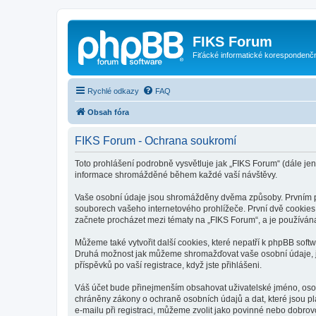
FIKS Forum
Fiťácké informatické korespondenč
Rychlé odkazy
FAQ
Obsah fóra
FIKS Forum - Ochrana soukromí
Toto prohlášení podrobně vysvětluje jak „FIKS Forum“ (dále jen 
informace shromážděné během každé vaší návštěvy.
Vaše osobní údaje jsou shromážděny dvěma způsoby. Prvním při
souborech vašeho internetového prohlížeče. První dvě cookies o
začnete procházet mezi tématy na „FIKS Forum“, a je používána 
Můžeme také vytvořit další cookies, které nepatří k phpBB soft
Druhá možnost jak můžeme shromažďovat vaše osobní údaje, je 
příspěvků po vaší registrace, když jste přihlášeni.
Váš účet bude přinejmenším obsahovat uživatelské jméno, osob
chráněny zákony o ochraně osobních údajů a dat, které jsou p
e-mailu při registraci, můžeme zvolit jako povinné nebo dobro