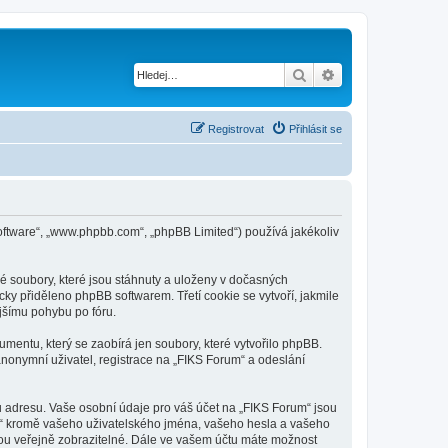
Hledat
Pokročilé hledání
Registrovat
Přihlásit se
B software“, „www.phpbb.com“, „phpBB Limited“) používá jakékoliv
é soubory, které jsou stáhnuty a uloženy v dočasných
cky přiděleno phpBB softwarem. Třetí cookie se vytvoří, jakmile
ějšímu pohybu po fóru.
mentu, který se zaobírá jen soubory, které vytvořilo phpBB.
onymní uživatel, registrace na „FIKS Forum“ a odeslání
u adresu. Vaše osobní údaje pro váš účet na „FIKS Forum“ jsou
um“ kromě vašeho uživatelského jména, vašeho hesla a vašeho
dou veřejně zobrazitelné. Dále ve vašem účtu máte možnost