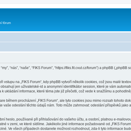
ní fórum
“my”, “nás”, “naše”, “FIKS Forum”, “https://fiks.fit.cvut.cz/forum”) a phpBB („phpB
 vstupu na „FIKS Forum“, kdy phpBB vytvoří několik cookies, což jsou malé textov
bsahují jen uživatelské-id a anonymní identifikátor session, které je vám automati
k ukládání informace, které téma jste již přečetli, což vede k snažšímu a pohodln
ware během procházení „FIKS Forum“, ale tyto cookies jsou mimo rozsah tohoto doku
vaše odeslání těchto údajů nám. Toto může zahrnovat: odeslání příspěvků jako an
ní heslo, používané při přihlašování do vašeho účtu, a osobní, platnou e-mailovo
latné v zemi, ve které sídlíme. Jakékoliv jiné informace požadované od „FIKS For
volné. Ve všech případech dostanete možnost rozhodnout, zda-li tyto informace bu