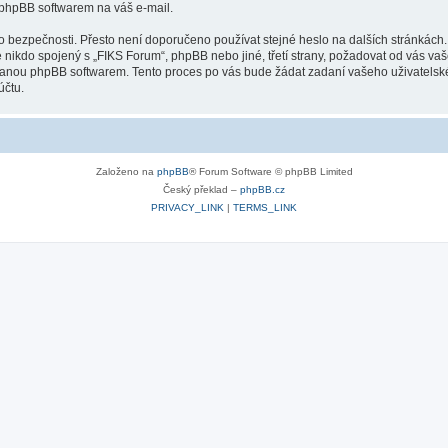
 phpBB softwarem na váš e-mail.
o bezpečnosti. Přesto není doporučeno používat stejné heslo na dalších stránkách.
 nikdo spojený s „FIKS Forum“, phpBB nebo jiné, třetí strany, požadovat od vás va
ovanou phpBB softwarem. Tento proces po vás bude žádat zadaní vašeho uživatels
účtu.
Založeno na
phpBB
® Forum Software © phpBB Limited
Český překlad –
phpBB.cz
PRIVACY_LINK
|
TERMS_LINK