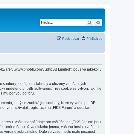
Hledat
Pokročilé hledání
Registrovat
Přihlásit se
B software“, „www.phpbb.com“, „phpBB Limited“) používá jakékoliv
é soubory, které jsou stáhnuty a uloženy v dočasných
cky přiděleno phpBB softwarem. Třetí cookie se vytvoří, jakmile
ějšímu pohybu po fóru.
mentu, který se zaobírá jen soubory, které vytvořilo phpBB.
onymní uživatel, registrace na „FIKS Forum“ a odeslání
u adresu. Vaše osobní údaje pro váš účet na „FIKS Forum“ jsou
um“ kromě vašeho uživatelského jména, vašeho hesla a vašeho
dou veřejně zobrazitelné. Dále ve vašem účtu máte možnost