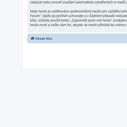
zakázat nebo povolit zasílání automaticky vytvářených e-mailů
Vaše heslo je zašifrováno (jednosměrný hash) pro zajištění jeh
Forum“, takže jej pečlivě uchovejte a v žádném případě nebude
účtu, můžete použít funkci „Zapomněl jsem své heslo“ poskyt
heslo nové a zašle vám ho, abyste se mohli přihlásit ke svému 
Obsah fóra