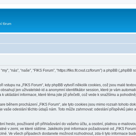
ní fórum
“my”, “nás”, “naše”, “FIKS Forum”, “https://fiks.fit.cvut.cz/forum”) a phpBB („phpB
 vstupu na „FIKS Forum“, kdy phpBB vytvoří několik cookies, což jsou malé textov
bsahují jen uživatelské-id a anonymní identifikátor session, které je vám automati
k ukládání informace, které téma jste již přečetli, což vede k snažšímu a pohodln
ware během procházení „FIKS Forum“, ale tyto cookies jsou mimo rozsah tohoto doku
vaše odeslání těchto údajů nám. Toto může zahrnovat: odeslání příspěvků jako an
ní heslo, používané při přihlašování do vašeho účtu, a osobní, platnou e-mailovo
latné v zemi, ve které sídlíme. Jakékoliv jiné informace požadované od „FIKS For
volné. Ve všech případech dostanete možnost rozhodnout, zda-li tyto informace bu