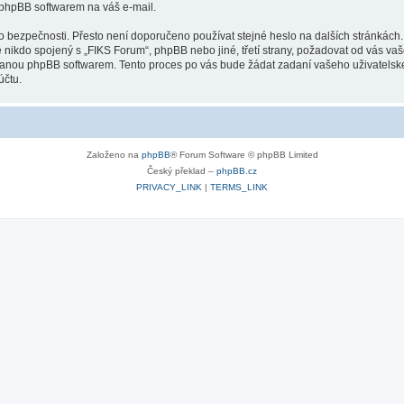
 phpBB softwarem na váš e-mail.
o bezpečnosti. Přesto není doporučeno používat stejné heslo na dalších stránkách.
 nikdo spojený s „FIKS Forum“, phpBB nebo jiné, třetí strany, požadovat od vás va
ovanou phpBB softwarem. Tento proces po vás bude žádat zadaní vašeho uživatels
účtu.
Založeno na
phpBB
® Forum Software © phpBB Limited
Český překlad –
phpBB.cz
PRIVACY_LINK
|
TERMS_LINK