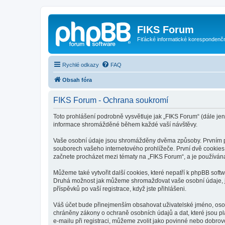
FIKS Forum
Fiťácké informatické korespondenč
Rychlé odkazy
FAQ
Obsah fóra
FIKS Forum - Ochrana soukromí
Toto prohlášení podrobně vysvětluje jak „FIKS Forum“ (dále jen 
informace shromážděné během každé vaší návštěvy.
Vaše osobní údaje jsou shromážděny dvěma způsoby. Prvním při
souborech vašeho internetového prohlížeče. První dvě cookies o
začnete procházet mezi tématy na „FIKS Forum“, a je používána 
Můžeme také vytvořit další cookies, které nepatří k phpBB soft
Druhá možnost jak můžeme shromažďovat vaše osobní údaje, je 
příspěvků po vaší registrace, když jste přihlášeni.
Váš účet bude přinejmenším obsahovat uživatelské jméno, osob
chráněny zákony o ochraně osobních údajů a dat, které jsou p
e-mailu při registraci, můžeme zvolit jako povinné nebo dobro