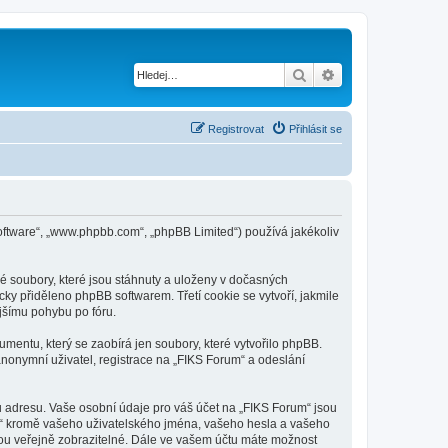
Hledat
Pokročilé hledání
Registrovat
Přihlásit se
B software“, „www.phpbb.com“, „phpBB Limited“) používá jakékoliv
é soubory, které jsou stáhnuty a uloženy v dočasných
cky přiděleno phpBB softwarem. Třetí cookie se vytvoří, jakmile
ějšímu pohybu po fóru.
mentu, který se zaobírá jen soubory, které vytvořilo phpBB.
onymní uživatel, registrace na „FIKS Forum“ a odeslání
u adresu. Vaše osobní údaje pro váš účet na „FIKS Forum“ jsou
um“ kromě vašeho uživatelského jména, vašeho hesla a vašeho
dou veřejně zobrazitelné. Dále ve vašem účtu máte možnost