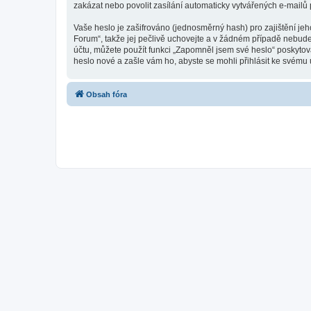
zakázat nebo povolit zasílání automaticky vytvářených e-mailů
Vaše heslo je zašifrováno (jednosměrný hash) pro zajištění jeh
Forum“, takže jej pečlivě uchovejte a v žádném případě nebude
účtu, můžete použít funkci „Zapomněl jsem své heslo“ poskyt
heslo nové a zašle vám ho, abyste se mohli přihlásit ke svému 
Obsah fóra