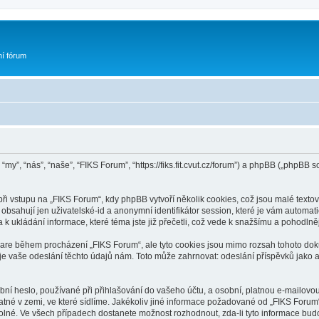
ní fórum
“my”, “nás”, “naše”, “FIKS Forum”, “https://fiks.fit.cvut.cz/forum”) a phpBB („phpB
 vstupu na „FIKS Forum“, kdy phpBB vytvoří několik cookies, což jsou malé textov
bsahují jen uživatelské-id a anonymní identifikátor session, které je vám automati
k ukládání informace, které téma jste již přečetli, což vede k snažšímu a pohodln
ware během procházení „FIKS Forum“, ale tyto cookies jsou mimo rozsah tohoto doku
vaše odeslání těchto údajů nám. Toto může zahrnovat: odeslání příspěvků jako an
ní heslo, používané při přihlašování do vašeho účtu, a osobní, platnou e-mailovo
latné v zemi, ve které sídlíme. Jakékoliv jiné informace požadované od „FIKS For
volné. Ve všech případech dostanete možnost rozhodnout, zda-li tyto informace bu