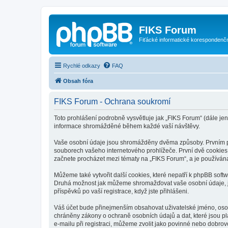
FIKS Forum
Fiťácké informatické korespondenč
Rychlé odkazy
FAQ
Obsah fóra
FIKS Forum - Ochrana soukromí
Toto prohlášení podrobně vysvětluje jak „FIKS Forum“ (dále jen 
informace shromážděné během každé vaší návštěvy.
Vaše osobní údaje jsou shromážděny dvěma způsoby. Prvním při
souborech vašeho internetového prohlížeče. První dvě cookies o
začnete procházet mezi tématy na „FIKS Forum“, a je používána 
Můžeme také vytvořit další cookies, které nepatří k phpBB soft
Druhá možnost jak můžeme shromažďovat vaše osobní údaje, je 
příspěvků po vaší registrace, když jste přihlášeni.
Váš účet bude přinejmenším obsahovat uživatelské jméno, osob
chráněny zákony o ochraně osobních údajů a dat, které jsou p
e-mailu při registraci, můžeme zvolit jako povinné nebo dobro