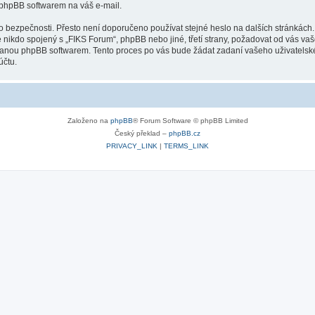
 phpBB softwarem na váš e-mail.
o bezpečnosti. Přesto není doporučeno používat stejné heslo na dalších stránkách.
 nikdo spojený s „FIKS Forum“, phpBB nebo jiné, třetí strany, požadovat od vás va
ovanou phpBB softwarem. Tento proces po vás bude žádat zadaní vašeho uživatels
účtu.
Založeno na
phpBB
® Forum Software © phpBB Limited
Český překlad –
phpBB.cz
PRIVACY_LINK
|
TERMS_LINK