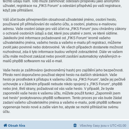
těchto údajů nám. Toto může zahrnovat: odeslání příspěvků jako anonymní
uživatel, registrace na „FIKS Forum“ a odeslání příspěvků po vaší registrace,
když jste přihlášeni.
Váš účet bude přinejmenším obsahovat uživatelské jméno, osobní heslo,
používané při přihlašování do vašeho účtu, a osobní, platnou e-mailovou
adresu. Vaše osobní údaje pro váš účet na „FIKS Forum“ jsou chráněny zákony
o ochraně osobních údajů a dat, které jsou platné v zemi, ve které sídlíme.
Jakékoliv jiné informace požadované od „FIKS Forum“ kromě vašeho
uživatelského jména, vašeho hesla a vašeho e-mailu při registraci, můžeme
zvolit jako povinné nebo dobrovolné. Ve všech případech dostanete možnost
rozhodnout, zda-li tyto informace budou veřejně zobrazitelné. Dále ve vašem
účtu máte možnost zakázat nebo povolit zasílání automaticky vytvářených e-
mailů phpBB softwarem na váš e-mail.
Vaše heslo je zašifrováno (jednosměrný hash) pro zajištění jeho bezpečnosti.
Přesto není doporučeno používat stejné heslo na dalších stránkách. Vaše
heslo je prostředek k přístupu k vašemu účtu na „FIKS Forum“, takže jej pečlivě
uchovejte a v žádném případě nebude nikdo spojený s „FIKS Forum“, phpBB
nebo jiné, třetí strany, požadovat od vás vaše heslo. V případě, že byste
zapomněli vaše heslo k vašemu účtu, můžete použít funkci „Zapomněl jsem
své heslo“ poskytovanou phpBB softwarem. Tento proces po vás bude žádat
zadaní vašeho uživatelského jména a vašeho e-mailu, poté phpBB software
vygeneruje heslo nové a zašle vám ho, abyste se mohli přihlásit ke svému
účtu.
Obsah fóra
Všechny časy jsou v
UTC+01:00