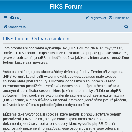
FIKS Forum
FAQ
Registrovat
Přihlásit se
H
Obsah fóra
l
FIKS Forum - Ochrana soukromí
e
d
Toto prohlášení podrobně vysvětluje jak „FIKS Forum“ (dále jen “my”, “nás”,
“naše”, “FIKS Forum”, “https://fiks.fit.cvut.cz/forum”) a phpBB („phpBB software“,
a
„www.phpbb.com“, „phpBB Limited“) používá jakékoliv informace shromážděné
t
během každé vaší návštěvy.
Vaše osobní údaje jsou shromážděny dvěma způsoby. Prvním při vstupu na
„FIKS Forum“, kdy phpBB vytvoří několik cookies, což jsou malé textové
soubory, které jsou stáhnuty a uloženy v dočasných souborech vašeho
internetového prohlížeče. První dvě cookies obsahují jen uživatelské-id a
anonymní identifikátor session, které je vám automaticky přiděleno phpBB
softwarem. Třetí cookie se vytvoří, jakmile začnete procházet mezi tématy na
„FIKS Forum“, a je používána k ukládání informace, které téma jste již přečetli,
což vede k snažšímu a pohodlnějšímu pohybu po fóru.
Můžeme také vytvořit další cookies, které nepatří k phpBB software během
procházení „FIKS Forum“, ale tyto cookies jsou mimo rozsah tohoto
dokumentu, který se zaobírá jen soubory, které vytvořilo phpBB. Druhá
možnost jak můžeme shromažďovat vaše osobní údaje, je vaše odeslání