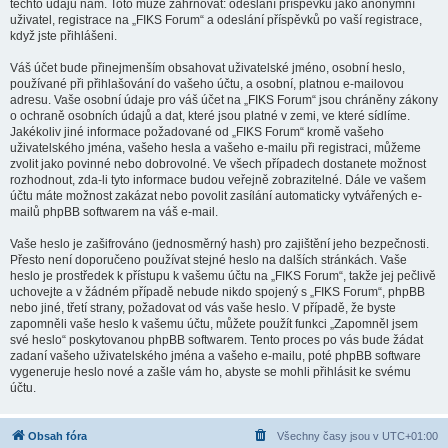
těchto údajů nám. Toto může zahrnovat: odeslání příspěvků jako anonymní
uživatel, registrace na „FIKS Forum“ a odeslání příspěvků po vaší registrace,
když jste přihlášeni.
Váš účet bude přinejmenším obsahovat uživatelské jméno, osobní heslo,
používané při přihlašování do vašeho účtu, a osobní, platnou e-mailovou
adresu. Vaše osobní údaje pro váš účet na „FIKS Forum“ jsou chráněny zákony
o ochraně osobních údajů a dat, které jsou platné v zemi, ve které sídlíme.
Jakékoliv jiné informace požadované od „FIKS Forum“ kromě vašeho
uživatelského jména, vašeho hesla a vašeho e-mailu při registraci, můžeme
zvolit jako povinné nebo dobrovolné. Ve všech případech dostanete možnost
rozhodnout, zda-li tyto informace budou veřejně zobrazitelné. Dále ve vašem
účtu máte možnost zakázat nebo povolit zasílání automaticky vytvářených e-
mailů phpBB softwarem na váš e-mail.
Vaše heslo je zašifrováno (jednosměrný hash) pro zajištění jeho bezpečnosti.
Přesto není doporučeno používat stejné heslo na dalších stránkách. Vaše
heslo je prostředek k přístupu k vašemu účtu na „FIKS Forum“, takže jej pečlivě
uchovejte a v žádném případě nebude nikdo spojený s „FIKS Forum“, phpBB
nebo jiné, třetí strany, požadovat od vás vaše heslo. V případě, že byste
zapomněli vaše heslo k vašemu účtu, můžete použít funkci „Zapomněl jsem
své heslo“ poskytovanou phpBB softwarem. Tento proces po vás bude žádat
zadaní vašeho uživatelského jména a vašeho e-mailu, poté phpBB software
vygeneruje heslo nové a zašle vám ho, abyste se mohli přihlásit ke svému
účtu.
Obsah fóra
Všechny časy jsou v
UTC+01:00