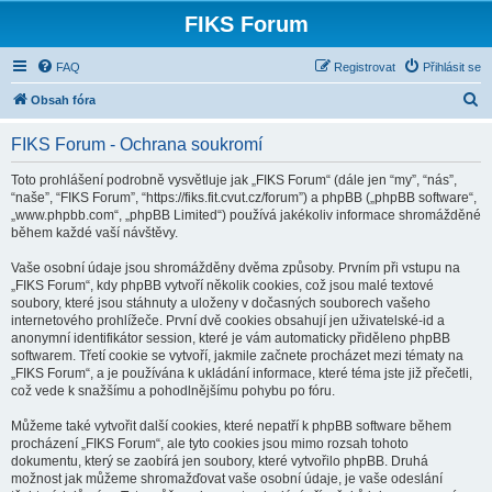
FIKS Forum
FAQ
Registrovat
Přihlásit se
H
Obsah fóra
l
FIKS Forum - Ochrana soukromí
e
d
Toto prohlášení podrobně vysvětluje jak „FIKS Forum“ (dále jen “my”, “nás”,
“naše”, “FIKS Forum”, “https://fiks.fit.cvut.cz/forum”) a phpBB („phpBB software“,
a
„www.phpbb.com“, „phpBB Limited“) používá jakékoliv informace shromážděné
t
během každé vaší návštěvy.
Vaše osobní údaje jsou shromážděny dvěma způsoby. Prvním při vstupu na
„FIKS Forum“, kdy phpBB vytvoří několik cookies, což jsou malé textové
soubory, které jsou stáhnuty a uloženy v dočasných souborech vašeho
internetového prohlížeče. První dvě cookies obsahují jen uživatelské-id a
anonymní identifikátor session, které je vám automaticky přiděleno phpBB
softwarem. Třetí cookie se vytvoří, jakmile začnete procházet mezi tématy na
„FIKS Forum“, a je používána k ukládání informace, které téma jste již přečetli,
což vede k snažšímu a pohodlnějšímu pohybu po fóru.
Můžeme také vytvořit další cookies, které nepatří k phpBB software během
procházení „FIKS Forum“, ale tyto cookies jsou mimo rozsah tohoto
dokumentu, který se zaobírá jen soubory, které vytvořilo phpBB. Druhá
možnost jak můžeme shromažďovat vaše osobní údaje, je vaše odeslání