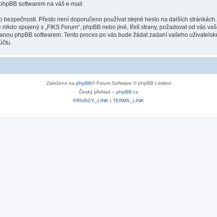
 phpBB softwarem na váš e-mail.
o bezpečnosti. Přesto není doporučeno používat stejné heslo na dalších stránkách.
 nikdo spojený s „FIKS Forum“, phpBB nebo jiné, třetí strany, požadovat od vás va
ovanou phpBB softwarem. Tento proces po vás bude žádat zadaní vašeho uživatels
účtu.
Založeno na
phpBB
® Forum Software © phpBB Limited
Český překlad –
phpBB.cz
PRIVACY_LINK
|
TERMS_LINK