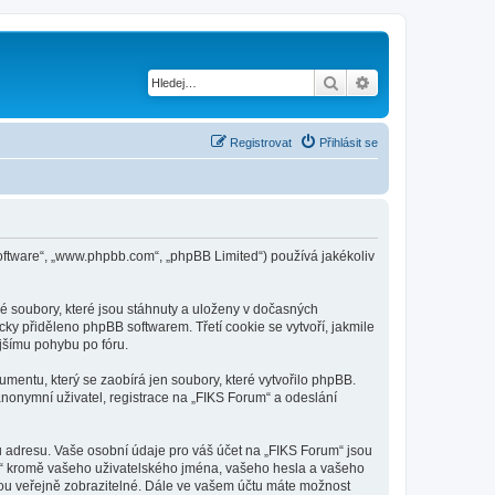
Hledat
Pokročilé hledání
Registrovat
Přihlásit se
B software“, „www.phpbb.com“, „phpBB Limited“) používá jakékoliv
é soubory, které jsou stáhnuty a uloženy v dočasných
cky přiděleno phpBB softwarem. Třetí cookie se vytvoří, jakmile
ějšímu pohybu po fóru.
mentu, který se zaobírá jen soubory, které vytvořilo phpBB.
onymní uživatel, registrace na „FIKS Forum“ a odeslání
u adresu. Vaše osobní údaje pro váš účet na „FIKS Forum“ jsou
um“ kromě vašeho uživatelského jména, vašeho hesla a vašeho
dou veřejně zobrazitelné. Dále ve vašem účtu máte možnost