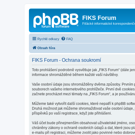
FIKS Forum
Fiťácké informatické korespondenč
Rychlé odkazy
FAQ
Obsah fóra
FIKS Forum - Ochrana soukromí
Toto prohlášení podrobně vysvětluje jak „FIKS Forum“ (dále jen 
informace shromážděné během každé vaší návštěvy.
Vaše osobní údaje jsou shromážděny dvěma způsoby. Prvním při
souborech vašeho internetového prohlížeče. První dvě cookies o
začnete procházet mezi tématy na „FIKS Forum“, a je používána 
Můžeme také vytvořit další cookies, které nepatří k phpBB soft
Druhá možnost jak můžeme shromažďovat vaše osobní údaje, je 
příspěvků po vaší registrace, když jste přihlášeni.
Váš účet bude přinejmenším obsahovat uživatelské jméno, osob
chráněny zákony o ochraně osobních údajů a dat, které jsou p
e-mailu při registraci, můžeme zvolit jako povinné nebo dobro