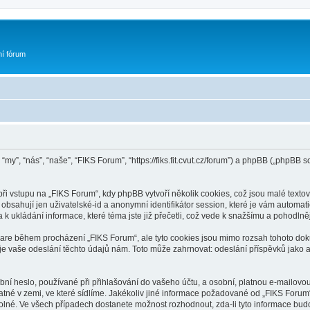
ní fórum
“my”, “nás”, “naše”, “FIKS Forum”, “https://fiks.fit.cvut.cz/forum”) a phpBB („phpB
 vstupu na „FIKS Forum“, kdy phpBB vytvoří několik cookies, což jsou malé textov
bsahují jen uživatelské-id a anonymní identifikátor session, které je vám automati
k ukládání informace, které téma jste již přečetli, což vede k snažšímu a pohodln
ware během procházení „FIKS Forum“, ale tyto cookies jsou mimo rozsah tohoto doku
vaše odeslání těchto údajů nám. Toto může zahrnovat: odeslání příspěvků jako an
ní heslo, používané při přihlašování do vašeho účtu, a osobní, platnou e-mailovo
latné v zemi, ve které sídlíme. Jakékoliv jiné informace požadované od „FIKS For
volné. Ve všech případech dostanete možnost rozhodnout, zda-li tyto informace bu