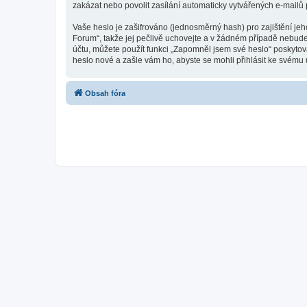
zakázat nebo povolit zasílání automaticky vytvářených e-mailů
Vaše heslo je zašifrováno (jednosměrný hash) pro zajištění jeh
Forum“, takže jej pečlivě uchovejte a v žádném případě nebude
účtu, můžete použít funkci „Zapomněl jsem své heslo“ poskyt
heslo nové a zašle vám ho, abyste se mohli přihlásit ke svému 
Obsah fóra