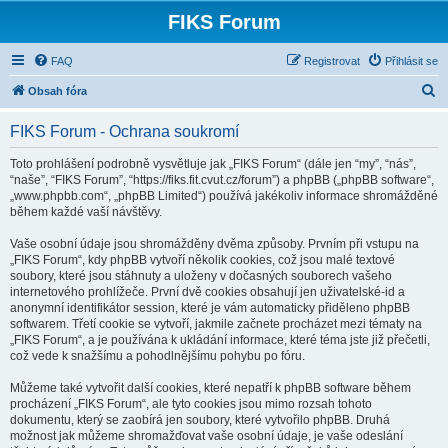
FIKS Forum
FAQ
Registrovat
Přihlásit se
H
Obsah fóra
l
FIKS Forum - Ochrana soukromí
e
d
Toto prohlášení podrobně vysvětluje jak „FIKS Forum“ (dále jen “my”, “nás”,
“naše”, “FIKS Forum”, “https://fiks.fit.cvut.cz/forum”) a phpBB („phpBB software“,
a
„www.phpbb.com“, „phpBB Limited“) používá jakékoliv informace shromážděné
t
během každé vaší návštěvy.
Vaše osobní údaje jsou shromážděny dvěma způsoby. Prvním při vstupu na
„FIKS Forum“, kdy phpBB vytvoří několik cookies, což jsou malé textové
soubory, které jsou stáhnuty a uloženy v dočasných souborech vašeho
internetového prohlížeče. První dvě cookies obsahují jen uživatelské-id a
anonymní identifikátor session, které je vám automaticky přiděleno phpBB
softwarem. Třetí cookie se vytvoří, jakmile začnete procházet mezi tématy na
„FIKS Forum“, a je používána k ukládání informace, které téma jste již přečetli,
což vede k snažšímu a pohodlnějšímu pohybu po fóru.
Můžeme také vytvořit další cookies, které nepatří k phpBB software během
procházení „FIKS Forum“, ale tyto cookies jsou mimo rozsah tohoto
dokumentu, který se zaobírá jen soubory, které vytvořilo phpBB. Druhá
možnost jak můžeme shromažďovat vaše osobní údaje, je vaše odeslání