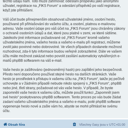
těchto údajů nám. Toto může zahrnovat: odeslání příspěvků jako anonymní
uživatel, registrace na „FIKS Forum“ a odeslání příspěvků po vaší registrace,
když jste přihlášeni.
Váš účet bude přinejmenším obsahovat uživatelské jméno, osobní heslo,
používané při přihlašování do vašeho účtu, a osobní, platnou e-mailovou
adresu. Vaše osobní údaje pro váš účet na „FIKS Forum“ jsou chráněny zákony
o ochraně osobních údajů a dat, které jsou platné v zemi, ve které sídlíme.
Jakékoliv jiné informace požadované od „FIKS Forum“ kromě vašeho
uživatelského jména, vašeho hesla a vašeho e-mailu při registraci, můžeme
zvolit jako povinné nebo dobrovolné. Ve všech případech dostanete možnost
rozhodnout, zda-li tyto informace budou veřejně zobrazitelné. Dále ve vašem
účtu máte možnost zakázat nebo povolit zasílání automaticky vytvářených e-
mailů phpBB softwarem na váš e-mail.
Vaše heslo je zašifrováno (jednosměrný hash) pro zajištění jeho bezpečnosti.
Přesto není doporučeno používat stejné heslo na dalších stránkách. Vaše
heslo je prostředek k přístupu k vašemu účtu na „FIKS Forum“, takže jej pečlivě
uchovejte a v žádném případě nebude nikdo spojený s „FIKS Forum“, phpBB
nebo jiné, třetí strany, požadovat od vás vaše heslo. V případě, že byste
zapomněli vaše heslo k vašemu účtu, můžete použít funkci „Zapomněl jsem
své heslo“ poskytovanou phpBB softwarem. Tento proces po vás bude žádat
zadaní vašeho uživatelského jména a vašeho e-mailu, poté phpBB software
vygeneruje heslo nové a zašle vám ho, abyste se mohli přihlásit ke svému
účtu.
Obsah fóra
Všechny časy jsou v
UTC+01:00